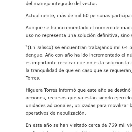
del manejo integrado del vector.
Vecinos De La Playita Recib
Asesinan En Oaxaca Al Perio
Actualmente, más de mil 60 personas participan
Detienen A Cuatro Hombres
Aunque se ha incrementado el número de máquina
Yussara Canales Pide Trans
uso no representa una solución definitiva, sino
Adultos Mayores De Ixtapa
Mujeres Recorren Calles De 
“(En Jalisco) se encuentran trabajando mil 64 
Bruno Blancas Convoca A Mes
dengue. Año con año ha ido incrementado el nú
es importante recalcar que no es la solución la 
CUCosta E IMSS Nayarit Ava
la tranquilidad de que en caso que se requiera
Videos De Presunto Convoy
Torres.
Playa Las Cocinas: Retiran
Dr. Álvarez Zayas Dirige Pl
Higuera Torres informó que este año se destinó
Por Desaparición Forzada, E
acciones, recursos que ya están siendo ejercido
“El Mayo” Zambada Es Conde
unidades adicionales, utilizadas para movilizar 
Orgullo Vallartense: Zhoem
operativos de nebulización.
Brigada Forense Brindará A
En este año se han visitado cerca de 769 mil v
Vecinos De Vallarta 500 Exp