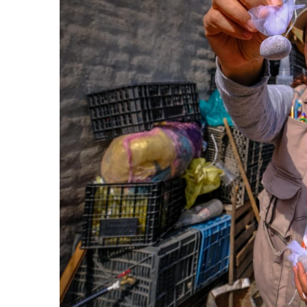
Frustran Presunto Secuestr
Infecciones Respiratorias E
SIOP Moderniza La Casa De 
Van Por La Reorganización D
Estados Unidos Endurece Su
Buscan A Wilber Armando Co
Melissa Madero Exige Aclara
Washington Enfrenta Una Em
Avanza Plan Para Construir E
Nuevas Concesiones De Taxis
Mueren Cuatro Personas Tr
Bruno Blancas Lleva El Mens
Liberan 180 Crías De Iguana 
Puerto Vallarta Participa 
Ofrecerán Asesoría Jurídica
Juan Solís E Iris Torres Busc