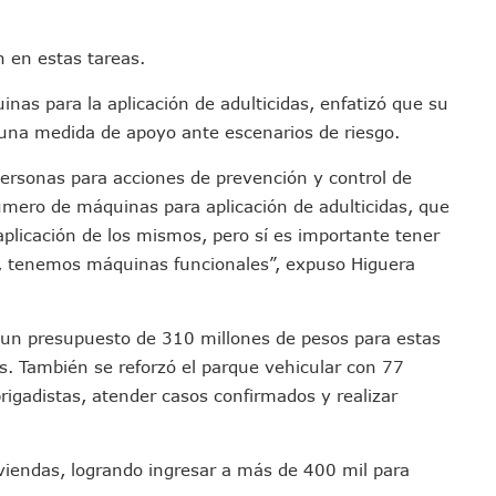
en A Juan Carlos Castro
dista Francisco Alejandro Leyva Aguilar
 en estas tareas.
 Armados En Bucerías; Aseguran Armas Y “poncha Llantas”
s para la aplicación de adulticidas, enfatizó que su
parencia Sobre Nuevo Vertedero En Tepatitlán
 una medida de apoyo ante escenarios de riesgo.
 Tendrán Una “Casa De Día” Renovada
Ixtapa Para Identificar Problemas De Seguridad Y Movilidad
personas para acciones de prevención y control de
a De Análisis Para La Conservación Del Estero El Salado
mero de máquinas para aplicación de adulticidas, que
aplicación de los mismos, pero sí es importante tener
nzan En Acuerdos Para Ampliar La Formación Clínica De Estudiantes
n, tenemos máquinas funcionales”, expuso Higuera
 Armado Desatan Operativo En Puerto Vallarta
 Concesión Y Anuncian Plan De Restauración Ambiental
an De Salud Animal Y Prevención Del Dengue En Tomatlán
 un presupuesto de 310 millones de pesos para estas
xpolicías De Nayarit Enfrentarán Proceso Penal
s. También se reforzó el parque vehicular con 77
nado A Morir En Prisión En Estados Unidos
brigadistas, atender casos confirmados y realizar
í Luévanos Competirá En El Panamericano De Esgrima
tención A Familias De Personas Desaparecidas En Tapalpa
iviendas, logrando ingresar a más de 400 mil para
onen Queja De Vialidades A Juan Carlos Castro