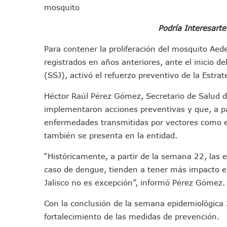
mosquito
IMSS Invierte 12.6 MDP En R
En Abril 2027 Terminarán El
Podría Interesart
Puerto Vallarta Fortalece S
Para contener la proliferación del mosquito Aed
Accidente En Un RZR, Princ
registrados en años anteriores, ante el inicio de
Este Viernes, Lemus Inaugur
(SSJ), activó el refuerzo preventivo de la Estra
Nidos De Lluvia Busca Benefi
Morena Cierra Filas Por La 
Héctor Raúl Pérez Gómez, Secretario de Salud d
Hallazgo De Yareli Colmenar
implementaron acciones preventivas y que, a pa
enfermedades transmitidas por vectores como el
Regresa A Puerto Vallarta L
también se presenta en la entidad.
Ra Aguilar Acompaña A Cien
Oleaje Y Riesgo Por Cocodri
“Históricamente, a partir de la semana 22, las
“Kato” Supera El Abandono 
caso de dengue, tienden a tener más impacto ep
México Necesitaba 600 Mil 
Jalisco no es excepción”, informó Pérez Gómez.
Poderoso Terremoto Destru
Con la conclusión de la semana epidemiológica 
Munguía Es El Sexto Mejor A
fortalecimiento de las medidas de prevención.
ATM Incorpora 20 Nuevos Ca