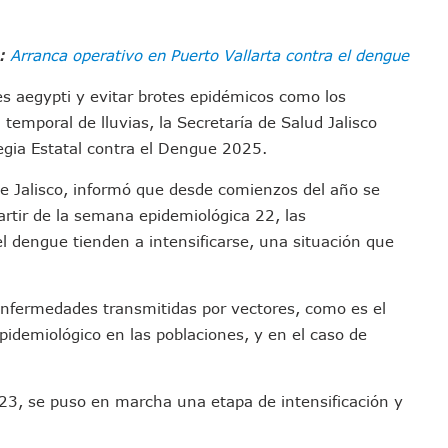
emodelar Urgencias Del Hospital 42 De Puerto Vallarta
 Centro Regional De Autismo En Puerto Vallarta
e:
Arranca operativo en Puerto Vallarta contra el dengue
u Promoción En California Con Seminarios Turísticos
es aegypti y evitar brotes epidémicos como los
ipal Hipótesis Por La Muerte De Dos Jóvenes En El Río Ameca
l temporal de lluvias, la Secretaría de Salud Jalisco
ará El Sistema De Electromovilidad En Puerto Vallarta
tegia Estatal contra el Dengue 2025.
ciar A 100 Familias De Puerto Vallarta
Defensa Del Agua De Calidad En La Zona Metropolitana De Guadalajara
e Jalisco, informó que desde comienzos del año se
es Tovar Eleva A 4 Cuerpos Encontrados En El Río
rtir de la semana epidemiológica 22, las
 dengue tienden a intensificarse, una situación que
a Premiación Nacional De La Liga Premier FMF
tos De Familias En Las Paseadas De Las Palmas 2026
los Mantienen Restricciones En Playas De Puerto Vallarta
 enfermedades transmitidas por vectores, como es el
Y Comienza Una Nueva Vida Con Una Familia
idemiológico en las poblaciones, y en el caso de
Empleos; Solo Generó 262 Mil En Seis Meses: Coparmex
ye Edificios Y Puentes En Japón (VIDEOS)
23, se puso en marcha una etapa de intensificación y
lcalde De Jalisco, Según Statistical Research Corporation
miones Al Corredor Bahía De Banderas–Puerto Vallarta