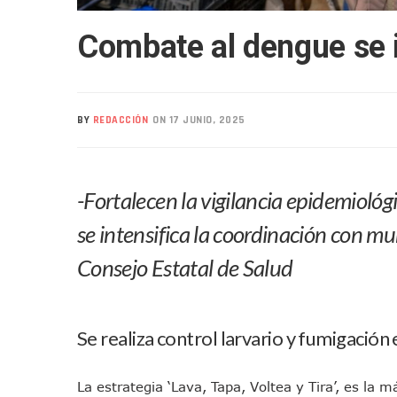
Realizan Operativo Preventi
Combate al dengue se i
Arquitecto Luis Munguía Rec
Semana Lluviosa Para Puert
Voces Del Orgullo Distingu
Partido Verde Conforma Su 1
BY
REDACCIÓN
ON 17 JUNIO, 2025
Buques Mexicanos Parten A
Nuevo Transporte Eléctrico 
En Vallarta, Todos Los Cam
-Fortalecen la vigilancia epidemiológi
Centro De Autismo Es Un Par
se intensifica la coordinación con mun
Lluvias Y Oleaje Elevado Ma
Consejo Estatal de Salud
Jóvenes En Movimiento Jali
En PV Encabezan Preferenci
Pancho López; En La Mira D
Se realiza control larvario y fumigació
Cae El “R1”, Presunto Autor
Muere Manolo Solo, Actor De
La estrategia ‘Lava, Tapa, Voltea y Tira’, es la 
Citan A Siete Integrantes D