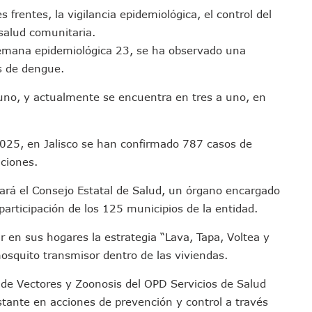
s Ministerios Públicos Para Puerto Vallarta
frentes, la vigilancia epidemiológica, el control del
to Vallarta Registra 80% De Avance En Su Construcción
salud comunitaria.
emana epidemiológica 23, se ha observado una
Percepción De Inseguridad En Puerto Vallarta
s de dengue.
úne A Emprendedores Locales En La Isla Shopping Village
En Puerto Vallarta
a uno, y actualmente se encuentra en tres a uno, en
 Derechos De Víctima De Abuso Sexual En Preescolar
ras Reporte De Posible Crematorio Clandestino
025, en Jalisco se han confirmado 787 casos de
De La Principal Avenida Turística De Puerto Vallarta
nciones.
etienen El Transporte Público En Puerto Vallarta
ialistas Para Analizar La Conservación Del Estero El Salado
ará el Consejo Estatal de Salud, un órgano encargado
 Don Juan Ramírez En Puerto Vallarta
 participación de los 125 municipios de la entidad.
Asamblea Informativa En La Colonia Bobadilla
r en sus hogares la estrategia “Lava, Tapa, Voltea y
 Generar Oleaje Elevado En La Costa De Jalisco
mosquito transmisor dentro de las viviendas.
te Verano Puede Costar Hasta 22 Mil 677 Pesos
 de Vectores y Zoonosis del OPD Servicios de Salud
Cocodrilos En Playas De Puerto Vallarta
stante en acciones de prevención y control a través
Al Diputado Federal Bruno Blancas