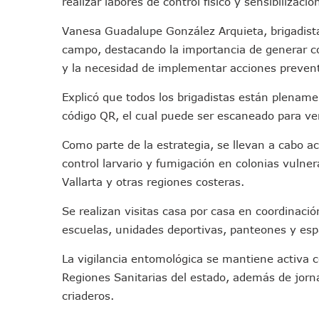
realizar labores de control físico y sensibilizació
Pelea De Extranjera Durante
Vanesa Guadalupe González Arquieta, brigadista
Joven Esgrimista De Puerto 
campo, destacando la importancia de generar co
Llegan Camiones “oruga” A 
y la necesidad de implementar acciones prevent
Coordinan Operativo Para L
Monzón Mexicano Causará Ll
Explicó que todos los brigadistas están plenamen
Acusado De Homicidio En El
código QR, el cual puede ser escaneado para ver
Descartan Riesgo De Tsunam
Como parte de la estrategia, se llevan a cabo a
Donald Trump Asistirá A La 
control larvario y fumigación en colonias vulne
Retiran 10 Toneladas De Ma
Vallarta y otras regiones costeras.
Arranca Copa México De Cl
Se realizan visitas casa por casa en coordinació
Munguía Analiza Pedir 100 
escuelas, unidades deportivas, panteones y esp
Bomberas De Vallarta Asisti
Región Sanitaria VIII Acti
La vigilancia entomológica se mantiene activa c
Asesinan A Regidora De Te
Regiones Sanitarias del estado, además de jorn
Recuperan Seis Vehículos 
criaderos.
SEP Asigna Escuelas Para El