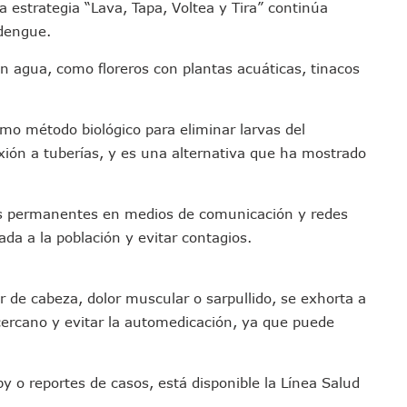
a estrategia “Lava, Tapa, Voltea y Tira” continúa
 Vallarta Durante El 2026; Guadalajara Crece
 dengue.
 Talpa De Allende Para Realizar Trámites Fiscales
tivas Juan Carlos Castro Fortalece Labores De La 4T
n agua, como floreros con plantas acuáticas, tinacos
uctura De La UMF No. 170 En Puerto Vallarta
imulacro Estatal Por Bloqueos Carreteros
o método biológico para eliminar larvas del
tos En Colonias De Puerto Vallarta
xión a tuberías, y es una alternativa que ha mostrado
ta A Su Estructura Territorial En Vallarta Rumbo Al 2027
nicia Su Construcción En Puerto Vallarta
 permanentes en medios de comunicación y redes
adas De Adopción De Perros En Puerto Vallarta
ada a la población y evitar contagios.
ista Guadalajara–Tepic Deja Entre 16 Y 18 Occisos
ansformación Desde Las Asambleas Informativas
tudiantes Desaparecidos De Guadalajara
r de cabeza, dolor muscular o sarpullido, se exhorta a
México Recibe Multa Económica De La FIFA
cercano y evitar la automedicación, ya que puede
Exdirector De Pemex Por Presunta Violencia Familiar Y Vicaria
 Colonia Cristóbal Colón
y o reportes de casos, está disponible la Línea Salud
En Un 80%, ¿se Abrirá Este Julio 2026?