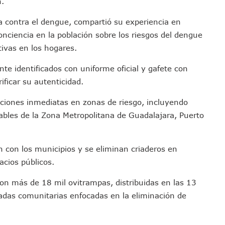
n.
 Función De “La Odisea” En Puerto Vallarta Se Vuelve Viral
 contra el dengue, compartió su experiencia en
Vallarta Asegura Lugar En El Panamericano De Lima
nciencia en la población sobre los riesgos del dengue
Puerto Vallarta Con Capacidad Para 130 Pasajeros C/u
ivas en los hogares.
as Tradicionales Paseadas 2026 De Las Palmas
uvias Muy Fuertes En Jalisco Y Otros Estados
te identificados con uniforme oficial y gafete con
 Tuito Permanecerá Un Año En Prisión Preventiva
ificar su autenticidad.
i Para Puerto Vallarta Tras Sismo De 7.4 En Chiapas
cciones inmediatas en zonas de riesgo, incluyendo
Final Del Mundial 2026 Entre España Y Argentina
rables de la Zona Metropolitana de Guadalajara, Puerto
croalga En Playa De Guayabitos; Investigan Origen Del Fenómeno
avados Zapopan 2026 En El Centro Acuático
n con los municipios y se eliminan criaderos en
MDP De Adelanto De Participaciones, ¿para Qué?
acios públicos.
rán A Simposio Internacional De Capacitación En Querétaro
va Programa Para Menores Con Diabetes Tipo 1
on más de 18 mil ovitrampas, distribuidas en las 13
cate Por Morena Y A Su Esposo En Ataque Armado
adas comunitarias enfocadas en la eliminación de
Con Reporte De Robo Durante Operativos En Bahía De Banderas
 Ciclo 2026-2027 En Jalisco; 95.3% Obtuvo Su Primera Opción