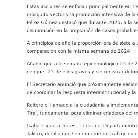
Colectivos Piden A Lemus Má
Estas acciones se enfocan principalmente en tres 
Avenida Federación En Puer
mosquito vector y la promoción intensiva de la 
Pérez Gómez destacó que durante 2025, a la s
Caída De “El Mencho” Elevó 
disminución en la proporción de casos probable
Mercado Vallarta Incluye Re
Morenistas Imparten Taller 
A principios de año la proporción era de siete 
CEDHJ Señala Violaciones A
comparación con la misma semana de 2024.
Ayutla Bajo Investigación T
Añadió que a la semana epidemiológica 23 de 2
Maleza Crece En Camellones 
dengue; 23 de ellos graves y sin registrar defu
Lluvias E Inundaciones No D
Bruno Blancas Reúne A Espec
El Secretario anunció que próximamente sesion
Entregan Aparato Auditivo A
de coordinar la respuesta interinstitucional y la
Juan Carlos Castro Realiza 
Reiteró el llamado a la ciudadanía a implementa
Huracán En Formación Podría
Tira”, fundamental para eliminar criaderos del 
Viajar A Puerto Vallarta Es
Isabel Higuera Torres, Titular del Departamento
Buscan Reducir Riesgos Por 
Jalisco, detalló que se mantiene un trabajo con
Plantean “Ley Don Juanito” 