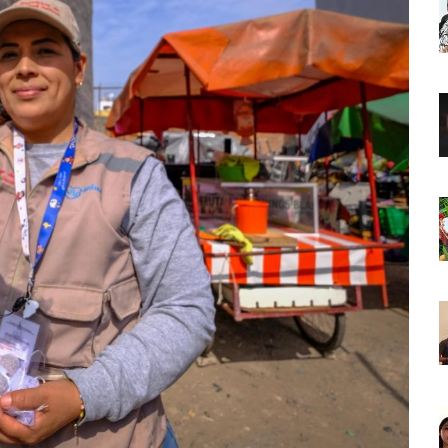
o Virtual De Un Menor De 13 Años En Puerto Vallarta
ncabezan Las Principales Causas De Enfermedad En Jalisco
La Cultura En Mascota Con Nuevo Auditorio
e Los Archivos Municipales En Puerto Vallarta
 Combate Al CJNG Con Nuevos Cargos Y Objetivos Prioritarios
lmenares Márquez, Desaparecido En Puerto Vallarta
r Sustento Legal De Las Descargas Residuales Al Mar
ergencia Ambiental Por Incendios Históricos
stadio De Tritones Vallarta; Será Financiado Por Privados
 En Puerto Vallarta, ¿para Quiénes Aplica Y Cómo Tramitarlas?
as Explosión De Una Pipa En Tlaquepaque (VIDEO)
aje De La Cuarta Transformación A Puerto Vallarta Y Tomatlán
Verde En El Estero El Salado Por Su 26 Aniversario
En Los PriceAgencies Awards 2026 En Ciudad De México
 Gratuita En Puerto Vallarta Para Emprendedores Y Ciudadanía
an Integrar La Planilla Del PAN Vallarta Para El 2027