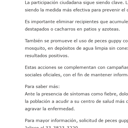
La participación ciudadana sigue siendo clave. L
Tráfico Aéreo Cae En Puerto
siendo la medida más efectiva para prevenir el
SAT Lleva Su Oficina Móvil A
Mediante Asambleas Informa
Es importante eliminar recipientes que acumule
destapados o cacharros en patios y azoteas.
IMSS Rehabilitará Infraestr
Puerto Vallarta Se Suma A S
También se promueve el uso de peces guppy com
Retiran Cacharros De 30 Pun
mosquito, en depósitos de agua limpia sin cone
Movimiento Ciudadano Capaci
resultados positivos.
Hospital Civil De La Costa I
Estas acciones se complementan con campañas
Fechas Y Sedes De Las Jorn
sociales oficiales, con el fin de mantener inform
Accidente Fatal En La Autop
Ra Aguilar Fortalece La Tr
Para saber más:
Aparecen Vivos Los Tres Es
Ante la presencia de síntomas como fiebre, dolo
Tras Caer Ante Inglaterra, 
la población a acudir a su centro de salud más 
agravar la enfermedad.
Dictan Prisión Preventiva A 
Juan Carlos Castro Visitó La
Para mayor información, solicitud de peces gupp
Puente Amado Nervo Avanza 
Jalisco al 33-3823-3220.