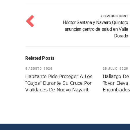
Oleaje Y Riesgo Por Cocodri
“Kato” Supera El Abandono 
PREVIOUS POST
México Necesitaba 600 Mil 
Héctor Santana y Navarro Quintero
anuncian centro de salud en Valle
Poderoso Terremoto Destru
Dorado
Munguía Es El Sexto Mejor A
ATM Incorpora 20 Nuevos Ca
Colectivos Piden A Lemus Má
Related Posts
Avenida Federación En Puer
6 AGOSTO, 2026
29 JULIO, 2026
Caída De “El Mencho” Elevó 
Habitante Pide Proteger A Los
Hallazgo De
Mercado Vallarta Incluye Re
“cajos” Durante Su Cruce Por
Tovar Eleva
Morenistas Imparten Taller 
Vialidades De Nuevo Nayarit
Encontrados
CEDHJ Señala Violaciones A
Ayutla Bajo Investigación T
Maleza Crece En Camellones 
Lluvias E Inundaciones No D
Bruno Blancas Reúne A Espec