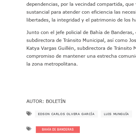
dependencias, por la vecindad compartida, que
Jóvenes En Movimiento Jali
sustancial para atender con eficiencia las neces
En PV Encabezan Preferenci
libertades, la integridad y el patrimonio de los
Pancho López; En La Mira D
Cae El “R1”, Presunto Autor
Junto con el jefe policial de Bahía de Banderas,
Muere Manolo Solo, Actor De
subdirectora de Tránsito Municipal, así como Jo
Citan A Siete Integrantes D
Katya Vargas Guillén, subdirectora de Tránsito M
compromiso de mantener una estrecha comunicac
IMSS Invierte 12.6 MDP En R
la zona metropolitana.
En Abril 2027 Terminarán El
Puerto Vallarta Fortalece S
Accidente En Un RZR, Princ
Este Viernes, Lemus Inaugur
Nidos De Lluvia Busca Benefi
AUTOR: BOLETÍN
Morena Cierra Filas Por La 
EDSON CARLOS OLVERA GARCÍA
LUIS MUNGUÍA
Hallazgo De Yareli Colmenar
Regresa A Puerto Vallarta L
BAHÍA DE BANDERAS
Ra Aguilar Acompaña A Cien