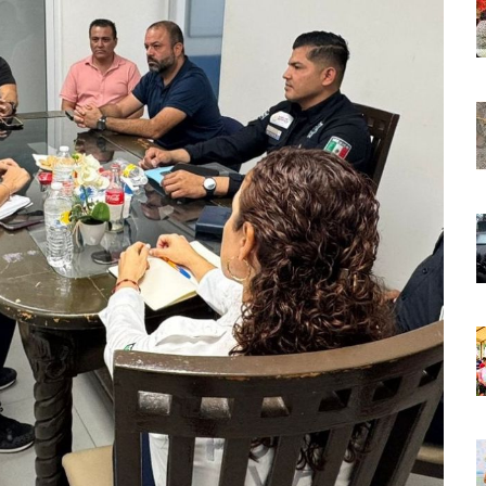
 Países Será Visible Este Fenómeno?
Los “cajos” Durante Su Cruce Por Vialidades De Nuevo Nayarit
aída En Ocupación Hotelera En Mayo, Junio Y Julio
en Tras Viajar A Puerto Vallarta Por Una Oferta De Trabajo
 Para Puerto Vallarta Ante La Virgen De Guadalupe
gia Nacional Para Sembrar 6.6 Millones De Árboles
o Virtual De Un Menor De 13 Años En Puerto Vallarta
ncabezan Las Principales Causas De Enfermedad En Jalisco
La Cultura En Mascota Con Nuevo Auditorio
e Los Archivos Municipales En Puerto Vallarta
 Combate Al CJNG Con Nuevos Cargos Y Objetivos Prioritarios
lmenares Márquez, Desaparecido En Puerto Vallarta
r Sustento Legal De Las Descargas Residuales Al Mar
ergencia Ambiental Por Incendios Históricos
stadio De Tritones Vallarta; Será Financiado Por Privados
 En Puerto Vallarta, ¿para Quiénes Aplica Y Cómo Tramitarlas?