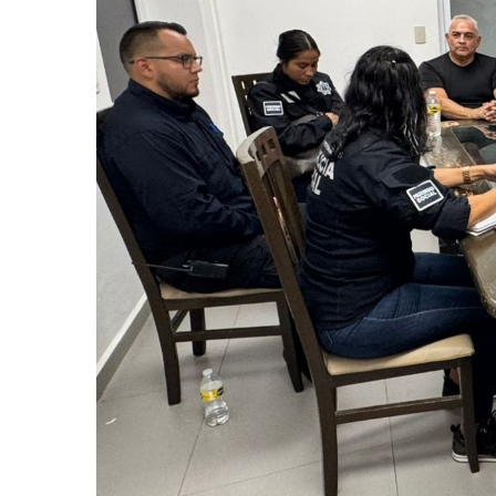
Eclipse Solar 2026: ¿En Qué
Habitante Pide Proteger A 
Coparmex Vallarta Reporta C
Violeta Y Melissa Desaparec
Juan Calderón Pide Oración
Jalisco Se Integra A Estrate
Frustran Presunto Secuestr
Infecciones Respiratorias E
SIOP Moderniza La Casa De 
Van Por La Reorganización D
Estados Unidos Endurece Su
Buscan A Wilber Armando Co
Melissa Madero Exige Aclara
Washington Enfrenta Una Em
Avanza Plan Para Construir E
Nuevas Concesiones De Taxis