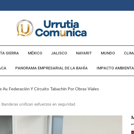
TA SIERRA
MÉXICO
JALISCO
NAYARIT
MUNDO
CLIM
ACA
PANORAMA EMPRESARIAL DE LA BAHÍA
IMPACTO AMBIENTA
 Av. Federación Y Circuito Tabachín Por Obras Viales
tadounidense Buscado Por INTERPOL
e Banderas unifican esfuerzos en seguridad
a Comunidad Villa Rosa
ebederos Gratuitos En Espacios Públicos Y Turísticos
Cumple Promesa De Campaña E Inaugura Calle Margarita
andó Destruir Evidencia Del Caso Ayotzinapa: Godoy