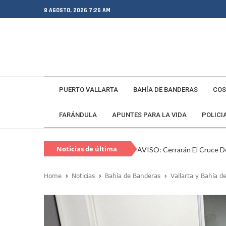
8 AGOSTO, 2026 7:26 AM
PUERTO VALLARTA
BAHÍA DE BANDERAS
COS
FARÁNDULA
APUNTES PARA LA VIDA
POLICI
Noticias de última
AVISO: Cerrarán El Cruce De
hora
Capturan En Zapopan A Es
Home
Noticias
Bahía de Banderas
Vallarta y Bahía d
Juan Carlos Castro Visita L
SEAPAL Vallarta Instalará B
Gobierno De Luis Munguía 
Exgobernador De Guerrero M