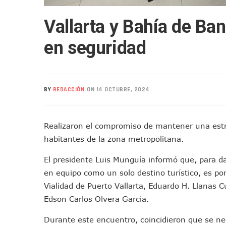
Mueren Cuatro Personas Tr
Vallarta y Bahía de Ba
Bruno Blancas Lleva El Mens
Liberan 180 Crías De Iguana 
en seguridad
Puerto Vallarta Participa 
Ofrecerán Asesoría Jurídica
Juan Solís E Iris Torres Busc
BY
REDACCIÓN
ON 14 OCTUBRE, 2024
Realizan Operativo Preventi
Arquitecto Luis Munguía Rec
Semana Lluviosa Para Puert
Realizaron el compromiso de mantener una estr
Voces Del Orgullo Distingu
habitantes de la zona metropolitana.
Partido Verde Conforma Su 1
El presidente Luis Munguía informó que, para d
Buques Mexicanos Parten A
en equipo como un solo destino turístico, es p
Nuevo Transporte Eléctrico 
Vialidad de Puerto Vallarta, Eduardo H. Llanas 
En Vallarta, Todos Los Cam
Edson Carlos Olvera García.
Centro De Autismo Es Un Par
Durante este encuentro, coincidieron que se ne
Lluvias Y Oleaje Elevado Ma