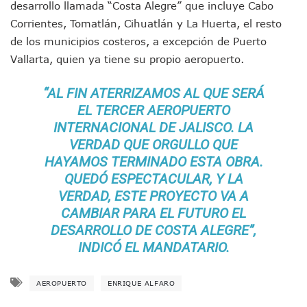
desarrollo llamada “Costa Alegre” que incluye Cabo
Monzón Mexicano Causará Lluvias Muy Fuertes En Jalisco 
Corrientes, Tomatlán, Cihuatlán y La Huerta, el resto
Acusado De Homicidio En El Tuito Permanecerá Un Año En 
de los municipios costeros, a excepción de Puerto
Descartan Riesgo De Tsunami Para Puerto Vallarta Tras Sis
Donald Trump Asistirá A La Final Del Mundial 2026 Entre E
Vallarta, quien ya tiene su propio aeropuerto.
Retiran 10 Toneladas De Macroalga En Playa De Guayabito
Arranca Copa México De Clavados Zapopan 2026 En El Cen
“AL FIN ATERRIZAMOS AL QUE SERÁ
Munguía Analiza Pedir 100 MDP De Adelanto De Participac
EL TERCER AEROPUERTO
Bomberas De Vallarta Asistirán A Simposio Internacional 
INTERNACIONAL DE JALISCO. LA
Región Sanitaria VIII Activa Programa Para Menores Con Di
VERDAD QUE ORGULLO QUE
Asesinan A Regidora De Tecate Por Morena Y A Su Esposo
HAYAMOS TERMINADO ESTA OBRA.
Recuperan Seis Vehículos Con Reporte De Robo Durante O
QUEDÓ ESPECTACULAR, Y LA
SEP Asigna Escuelas Para El Ciclo 2026-2027 En Jalisco; 
Tráfico Aéreo Cae En Puerto Vallarta Durante El 2026; Gua
VERDAD, ESTE PROYECTO VA A
SAT Lleva Su Oficina Móvil A Talpa De Allende Para Realizar
CAMBIAR PARA EL FUTURO EL
Mediante Asambleas Informativas Juan Carlos Castro Fort
DESARROLLO DE COSTA ALEGRE”,
IMSS Rehabilitará Infraestructura De La UMF No. 170 En Pue
INDICÓ EL MANDATARIO.
Puerto Vallarta Se Suma A Simulacro Estatal Por Bloqueos 
Retiran Cacharros De 30 Puntos En Colonias De Puerto Vall
Movimiento Ciudadano Capacita A Su Estructura Territorial
AEROPUERTO
ENRIQUE ALFARO
Hospital Civil De La Costa Inicia Su Construcción En Puerto 