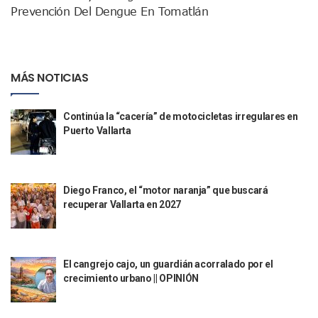
Prevención Del Dengue En Tomatlán
Ra Aguilar Recorre Rancho Nácar, Ojos De Agua Y Lomas De
Caen Más De 100 Personas Durante Operativo “Salvando V
Impulsa Juan Carlos Castro Almaguer Jornada Médica Grat
Indigentes Se Apoderan De Las Bancas Del Hospital Regiona
MÁS NOTICIAS
Vallarta: Aseguran Casi 200 Motocicletas En Operativos V
INFONAVIT Ampliará Horario De Atención En Bahía De Ba
Urrutia Comunica Se Encuentra En Pausa Por Crecimiento
Continúa la “cacería” de motocicletas irregulares en
Héctor Santana Anuncia Inspecciones Nocturnas A Motocic
Puerto Vallarta
Nayarit, Jalisco Y Otros 6 Estados Suspenden Clases Este 
Puerto Vallarta Suspende La Recolección De La Basura Est
Reporte Preliminar De Afectaciones, Según El Gobierno Mun
Canaco Servytur Puerto Vallarta Pide Evitar La Rapiña En N
Diego Franco, el “motor naranja” que buscará
Localizan 19 Vehículos Calcinados En Bahía De Banderas 
recuperar Vallarta en 2027
Reportan Al Menos 60 Negocios Incendiados En Puerto Vall
Coparmex Pide Reforzar Seguridad Tras Jornada De Violenci
Sin Daños A La Infraestructura Del Aeropuerto De Vallarta,
El cangrejo cajo, un guardián acorralado por el
Estados Unidos Pide A Sus Ciudadanos Resguardarse Si Est
crecimiento urbano || OPINIÓN
Gobierno De México Confirma Muerte De “El Mencho” Tras 
Evacúan Aeropuerto De Puerto Vallarta Y Air Canada Cance
Gobierno De Vallarta Pide No Salir De Casa Y No Abrir Neg