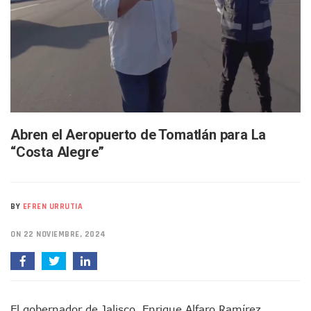
SIOP Moderniza La Casa De La Cultura En Mascota Con Nue
Van Por La Reorganización De Los Archivos Municipales En 
Estados Unidos Endurece Su Combate Al CJNG Con Nuevos 
Buscan A Wilber Armando Colmenares Márquez, Desaparec
Melissa Madero Exige Aclarar Sustento Legal De Las Desca
Washington Enfrenta Una Emergencia Ambiental Por Incen
Avanza Plan Para Construir Estadio De Tritones Vallarta; S
Nuevas Concesiones De Taxis En Puerto Vallarta, ¿para Qu
Mueren Cuatro Personas Tras Explosión De Una Pipa En T
Abren el Aeropuerto de Tomatlán para La
Bruno Blancas Lleva El Mensaje De La Cuarta Transformaci
“Costa Alegre”
Liberan 180 Crías De Iguana Verde En El Estero El Salado P
Puerto Vallarta Participa En Los PriceAgencies Awards 20
Ofrecerán Asesoría Jurídica Gratuita En Puerto Vallarta 
Juan Solís E Iris Torres Buscan Integrar La Planilla Del PAN 
BY
EFREN URRUTIA
Realizan Operativo Preventivo En Seis Colonias Del Centro 
Arquitecto Luis Munguía Reconoce La Labor Del Personal De
ON 22 NOVIEMBRE, 2024
Semana Lluviosa Para Puerto Vallarta Con Tormentas Y Am
Voces Del Orgullo Distingue A Referentes De La Comunida
Partido Verde Conforma Su 12.º “Ejército Del Verde” En L
Buques Mexicanos Parten A Venezuela Con 718 Toneladas
El gobernador de Jalisco, Enrique Alfaro Ramírez,
Nuevo Transporte Eléctrico En Puerto Vallarta: Rutas, Hora