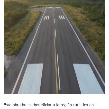
Plantean “Ley Don Juanito” Al Diputado Federal Bruno Blan
Vecinos De La Playita Reciben A Juan Carlos Castro
Asesinan En Oaxaca Al Periodista Francisco Alejandro Leyv
Detienen A Cuatro Hombres Armados En Bucerías; Asegur
Yussara Canales Pide Transparencia Sobre Nuevo Vertedero
Adultos Mayores De Ixtapa Tendrán Una “Casa De Día” Re
Mujeres Recorren Calles De Ixtapa Para Identificar Proble
Bruno Blancas Convoca A Mesa De Análisis Para La Conserv
CUCosta E IMSS Nayarit Avanzan En Acuerdos Para Ampliar
Videos De Presunto Convoy Armado Desatan Operativo En 
Playa Las Cocinas: Retiran Concesión Y Anuncian Plan De 
Dr. Álvarez Zayas Dirige Plan De Salud Animal Y Prevenció
Por Desaparición Forzada, Expolicías De Nayarit Enfrentar
“El Mayo” Zambada Es Condenado A Morir En Prisión En E
Orgullo Vallartense: Zhoemí Luévanos Competirá En El P
Brigada Forense Brindará Atención A Familias De Persona
Vecinos De Vallarta 500 Exponen Queja De Vialidades A Ju
Pelea De Extranjera Durante Función De “La Odisea” En Puer
Joven Esgrimista De Puerto Vallarta Asegura Lugar En El 
Llegan Camiones “oruga” A Puerto Vallarta Con Capacidad
Esta obra busca beneficiar a la región turística en
Coordinan Operativo Para Las Tradicionales Paseadas 202