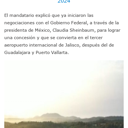
2024
“Kato” Supera El Abandono Y Comienza Una Nueva Vida Co
México Necesitaba 600 Mil Empleos; Solo Generó 262 Mil
El mandatario explicó que ya iniciaron las
Poderoso Terremoto Destruye Edificios Y Puentes En Jap
Munguía Es El Sexto Mejor Alcalde De Jalisco, Según Statis
negociaciones con el Gobierno Federal, a través de la
ATM Incorpora 20 Nuevos Camiones Al Corredor Bahía De 
presidenta de México, Claudia Sheinbaum, para lograr
Colectivos Piden A Lemus Más Ministerios Públicos Para Pu
una concesión y que se convierta en el tercer
Avenida Federación En Puerto Vallarta Registra 80% De A
aeropuerto internacional de Jalisco, después del de
Caída De “El Mencho” Elevó Percepción De Inseguridad En 
Guadalajara y Puerto Vallarta.
Mercado Vallarta Incluye Reúne A Emprendedores Locales E
Morenistas Imparten Taller En Puerto Vallarta
CEDHJ Señala Violaciones A Derechos De Víctima De Abuso
Ayutla Bajo Investigación Tras Reporte De Posible Cremato
Maleza Crece En Camellones De La Principal Avenida Turíst
Lluvias E Inundaciones No Detienen El Transporte Público E
Bruno Blancas Reúne A Especialistas Para Analizar La Cons
Entregan Aparato Auditivo A Don Juan Ramírez En Puerto Va
Juan Carlos Castro Realiza Asamblea Informativa En La Colo
Huracán En Formación Podría Generar Oleaje Elevado En L
Viajar A Puerto Vallarta Este Verano Puede Costar Hasta 2
Buscan Reducir Riesgos Por Cocodrilos En Playas De Puerto