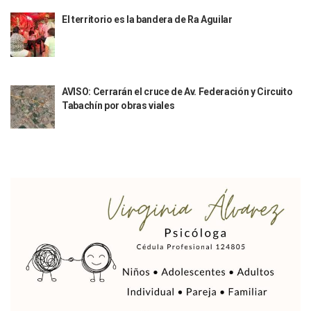
Reportan Captura Y Muerte De “El Mencho” En Medio De Op
El territorio es la bandera de Ra Aguilar
Enfrentamientos Y Narcobloqueos Son Por Operativo En Ta
Narcobloqueos Causan Pánico Y Tensión En Puerto Vallart
Justicia Penal-Oral Sigue Rezagada A 10 Años De La Entrada
Polvo, Ruido, Máquinas… Así Las Obras Inconclusas En El 
Decomisan 4 Toneladas De Droga En Aguas De Manzanillo,
AVISO: Cerrarán el cruce de Av. Federación y Circuito
Incendio En Taller De Vehículos Pesados En San Juan De Lo
Tabachín por obras viales
Congreso Médico En Puerto Vallarta Dejará Beneficios Soc
Estados Unidos Detecta Red Ilícita De Tiempos Compartid
Mueren 8 Personas De Bahía De Banderas En Operativo Na
Personas Therian Convocan A Mega Convivio En Guadalaja
Unirse Vallarta: Horario De Atención De Oficina De Búsq
Localizan Y Liberan A Cuatro Personas Que Permanecían I
Ola De Calor Alcanzará Su Máximo Este Jueves En Jalisco,
Macro Desfogue De Tuberías Dejará Sin Agua A 150 Colonia
Sigue El Programa De Bacheo En Puerto Vallarta
Localizan A Menor Extraviada En La Nueva Central De Aut
Alumnos De “La Pesquera” Se Intoxican Tras Consumir Clo
Bruno Blancas Destaca Avances Legislativos Aprobados En
¡Qué Horror! Buscan Posible Fosa Clandestina En El Patio D