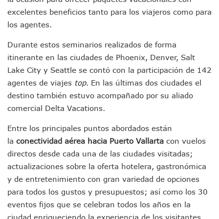
Brigada Forense Brindará Atención A Familias De Persona
excelentes beneficios tanto para los viajeros como para
Vecinos De Vallarta 500 Exponen Queja De Vialidades A Ju
Pelea De Extranjera Durante Función De “La Odisea” En Puer
los agentes.
Joven Esgrimista De Puerto Vallarta Asegura Lugar En El 
Durante estos seminarios realizados de forma
Llegan Camiones “oruga” A Puerto Vallarta Con Capacidad
Coordinan Operativo Para Las Tradicionales Paseadas 202
itinerante en las ciudades de Phoenix, Denver, Salt
Monzón Mexicano Causará Lluvias Muy Fuertes En Jalisco 
Lake City y Seattle se contó con la participación de 142
Acusado De Homicidio En El Tuito Permanecerá Un Año En 
agentes de viajes
top
. En las últimas dos ciudades el
Descartan Riesgo De Tsunami Para Puerto Vallarta Tras Sis
destino también estuvo acompañado por su aliado
Donald Trump Asistirá A La Final Del Mundial 2026 Entre E
comercial Delta Vacations.
Retiran 10 Toneladas De Macroalga En Playa De Guayabito
Arranca Copa México De Clavados Zapopan 2026 En El Cen
Entre los principales puntos abordados están
Munguía Analiza Pedir 100 MDP De Adelanto De Participac
la
conectividad aérea hacia Puerto Vallarta
con vuelos
Bomberas De Vallarta Asistirán A Simposio Internacional 
Región Sanitaria VIII Activa Programa Para Menores Con Di
directos desde cada una de las ciudades visitadas;
Asesinan A Regidora De Tecate Por Morena Y A Su Esposo
actualizaciones sobre la oferta hotelera, gastronómica
Recuperan Seis Vehículos Con Reporte De Robo Durante O
y de entretenimiento con gran variedad de opciones
SEP Asigna Escuelas Para El Ciclo 2026-2027 En Jalisco; 
para todos los gustos y presupuestos; así como los 30
Tráfico Aéreo Cae En Puerto Vallarta Durante El 2026; Gua
eventos fijos que se celebran todos los años en la
SAT Lleva Su Oficina Móvil A Talpa De Allende Para Realizar
Mediante Asambleas Informativas Juan Carlos Castro Fort
ciudad enriqueciendo la experiencia de los visitantes.