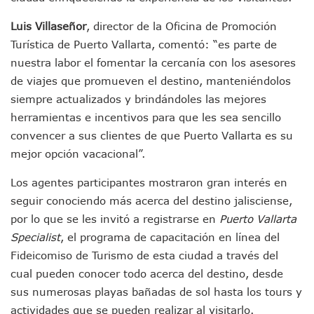
IMSS Rehabilitará Infraestructura De La UMF No. 170 En Pue
Luis Villaseñor
, director de la Oficina de Promoción
Puerto Vallarta Se Suma A Simulacro Estatal Por Bloqueos 
Retiran Cacharros De 30 Puntos En Colonias De Puerto Vall
Turística de Puerto Vallarta, comentó: “es parte de
Movimiento Ciudadano Capacita A Su Estructura Territorial
nuestra labor el fomentar la cercanía con los asesores
Hospital Civil De La Costa Inicia Su Construcción En Puerto 
de viajes que promueven el destino, manteniéndolos
Fechas Y Sedes De Las Jornadas De Adopción De Perros En 
siempre actualizados y brindándoles las mejores
Accidente Fatal En La Autopista Guadalajara–Tepic Deja En
herramientas e incentivos para que les sea sencillo
Ra Aguilar Fortalece La Transformación Desde Las Asambl
convencer a sus clientes de que Puerto Vallarta es su
Aparecen Vivos Los Tres Estudiantes Desaparecidos De Gu
Tras Caer Ante Inglaterra, México Recibe Multa Económica
mejor opción vacacional”.
Dictan Prisión Preventiva A Exdirector De Pemex Por Presun
Juan Carlos Castro Visitó La Colonia Cristóbal Colón
Los agentes participantes mostraron gran interés en
Puente Amado Nervo Avanza En Un 80%, ¿se Abrirá Este Ju
seguir conociendo más acerca del destino jalisciense,
C5 Jalisco Recupera Vehículo Robado De Puerto Vallarta En
por lo que se les invitó a registrarse en
Puerto Vallarta
Lamenta Demolición De Finca Tradicional El Colegio De Arq
Specialist
, el programa de capacitación en línea del
Genera Críticas La Compra De 35 Nuevas Patrullas Para Pue
Fideicomiso de Turismo de esta ciudad a través del
Alejandro, Julión Y Alfredito Darán Magna Serenata En La 
cual pueden conocer todo acerca del destino, desde
Bloquean Acceso A Lancheros Y Pescadores En El Estero;
Recuerdan Contingencia Del Marigalante Con Reconocimi
sus numerosas playas bañadas de sol hasta los tours y
Vallarta Destaca En Competitividad Urbana Por Turismo, F
actividades que se pueden realizar al visitarlo.