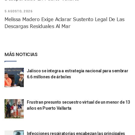
Sin Daños A La Infraestructura Del Aeropuerto De Vallarta,
5 AGOSTO, 2026
Estados Unidos Pide A Sus Ciudadanos Resguardarse Si Est
Melissa Madero Exige Aclarar Sustento Legal De Las
Gobierno De México Confirma Muerte De “El Mencho” Tras 
Descargas Residuales Al Mar
Evacúan Aeropuerto De Puerto Vallarta Y Air Canada Cance
Gobierno De Vallarta Pide No Salir De Casa Y No Abrir Neg
Reportan Captura Y Muerte De “El Mencho” En Medio De Op
Enfrentamientos Y Narcobloqueos Son Por Operativo En Ta
Narcobloqueos Causan Pánico Y Tensión En Puerto Vallart
MÁS NOTICIAS
Justicia Penal-Oral Sigue Rezagada A 10 Años De La Entrada
Polvo, Ruido, Máquinas… Así Las Obras Inconclusas En El 
Jalisco se integra a estrategia nacional para sembrar
Decomisan 4 Toneladas De Droga En Aguas De Manzanillo,
6.6 millones de árboles
Incendio En Taller De Vehículos Pesados En San Juan De Lo
Congreso Médico En Puerto Vallarta Dejará Beneficios Soc
Estados Unidos Detecta Red Ilícita De Tiempos Compartid
Mueren 8 Personas De Bahía De Banderas En Operativo Na
Frustran presunto secuestro virtual de un menor de 13
Personas Therian Convocan A Mega Convivio En Guadalaja
años en Puerto Vallarta
Unirse Vallarta: Horario De Atención De Oficina De Búsq
Localizan Y Liberan A Cuatro Personas Que Permanecían I
Ola De Calor Alcanzará Su Máximo Este Jueves En Jalisco,
Macro Desfogue De Tuberías Dejará Sin Agua A 150 Colonia
Infecciones respiratorias encabezan las principales