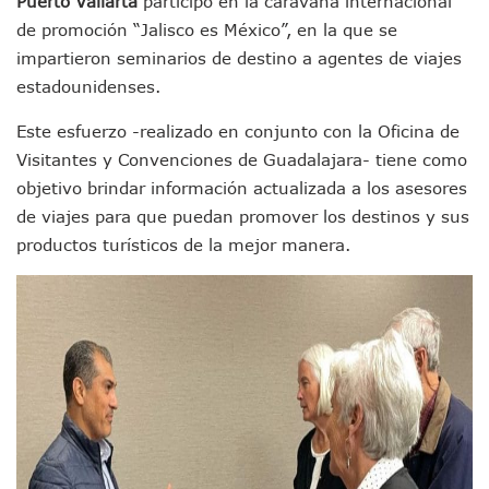
Puerto Vallarta
participó en la caravana internacional
Morena Cierra Filas Por La Defensa Del Agua De Calidad En
de promoción “Jalisco es México”, en la que se
Hallazgo De Yareli Colmenares Tovar Eleva A 4 Cuerpos En
impartieron seminarios de destino a agentes de viajes
Regresa A Puerto Vallarta La Premiación Nacional De La L
estadounidenses.
Ra Aguilar Acompaña A Cientos De Familias En Las Pasead
Oleaje Y Riesgo Por Cocodrilos Mantienen Restricciones En
Este esfuerzo -realizado en conjunto con la Oficina de
“Kato” Supera El Abandono Y Comienza Una Nueva Vida Co
Visitantes y Convenciones de Guadalajara- tiene como
México Necesitaba 600 Mil Empleos; Solo Generó 262 Mil
objetivo brindar información actualizada a los asesores
Poderoso Terremoto Destruye Edificios Y Puentes En Jap
Munguía Es El Sexto Mejor Alcalde De Jalisco, Según Statis
de viajes para que puedan promover los destinos y sus
ATM Incorpora 20 Nuevos Camiones Al Corredor Bahía De 
productos turísticos de la mejor manera.
Colectivos Piden A Lemus Más Ministerios Públicos Para Pu
Avenida Federación En Puerto Vallarta Registra 80% De A
Caída De “El Mencho” Elevó Percepción De Inseguridad En 
Mercado Vallarta Incluye Reúne A Emprendedores Locales E
Morenistas Imparten Taller En Puerto Vallarta
CEDHJ Señala Violaciones A Derechos De Víctima De Abuso
Ayutla Bajo Investigación Tras Reporte De Posible Cremato
Maleza Crece En Camellones De La Principal Avenida Turíst
Lluvias E Inundaciones No Detienen El Transporte Público E
Bruno Blancas Reúne A Especialistas Para Analizar La Cons