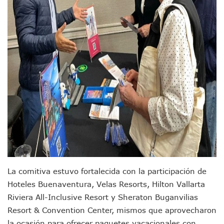
Entregan Aparato Auditivo A Don Juan Ramírez En Puerto Va
Juan Carlos Castro Realiza Asamblea Informativa En La Colo
Huracán En Formación Podría Generar Oleaje Elevado En L
Viajar A Puerto Vallarta Este Verano Puede Costar Hasta 2
Buscan Reducir Riesgos Por Cocodrilos En Playas De Puerto
Plantean “Ley Don Juanito” Al Diputado Federal Bruno Blan
Vecinos De La Playita Reciben A Juan Carlos Castro
Asesinan En Oaxaca Al Periodista Francisco Alejandro Leyv
Detienen A Cuatro Hombres Armados En Bucerías; Asegur
Yussara Canales Pide Transparencia Sobre Nuevo Vertedero
Adultos Mayores De Ixtapa Tendrán Una “Casa De Día” Re
Mujeres Recorren Calles De Ixtapa Para Identificar Proble
Bruno Blancas Convoca A Mesa De Análisis Para La Conserv
CUCosta E IMSS Nayarit Avanzan En Acuerdos Para Ampliar
Videos De Presunto Convoy Armado Desatan Operativo En 
Playa Las Cocinas: Retiran Concesión Y Anuncian Plan De 
La comitiva estuvo fortalecida con la participación de
Dr. Álvarez Zayas Dirige Plan De Salud Animal Y Prevenció
Hoteles Buenaventura, Velas Resorts, Hilton Vallarta
Por Desaparición Forzada, Expolicías De Nayarit Enfrentar
Riviera All-Inclusive Resort y Sheraton Buganvilias
“El Mayo” Zambada Es Condenado A Morir En Prisión En E
Resort & Convention Center, mismos que aprovecharon
Orgullo Vallartense: Zhoemí Luévanos Competirá En El P
la ocasión para ofrecer paquetes vacacionales con