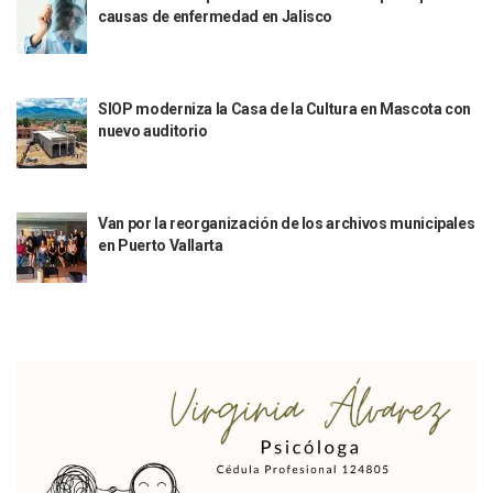
Sigue El Programa De Bacheo En Puerto Vallarta
causas de enfermedad en Jalisco
Localizan A Menor Extraviada En La Nueva Central De Aut
Alumnos De “La Pesquera” Se Intoxican Tras Consumir Clo
Bruno Blancas Destaca Avances Legislativos Aprobados En
SIOP moderniza la Casa de la Cultura en Mascota con
¡Qué Horror! Buscan Posible Fosa Clandestina En El Patio D
nuevo auditorio
Melissa Madero Denuncia Despido De Su Personal Por Pres
Puerto Vallarta Presente En El Anuncio Del Plan Integral D
Miércoles De Ceniza: ¿Qué Significa La Cruz Que Se Pone E
Quiso Matar A Un Anciano Con Parkinson En Puerto Vallart
Van por la reorganización de los archivos municipales
¡El Pitillal Vive Su Primera Feria Del Libro!
en Puerto Vallarta
Quema Controlada En Atenguillo Busca Minimizar Riesgo D
Marx Arriaga Abandona Oficinas De La SEP Tras 100 Horas
100 Pacientes Oncológicos Piden No Cambiar A Enfermeros
“Paseo De La Fama” En Vallarta Genera Dudas Tras Visita De
Air Canadá Anuncia Vuelo Directo Entre Guadalajara Y Mon
Hay 507 Personas Desaparecidas En Puerto Vallarta
Gobierno De Lemus Abre Oficina Especializada En Personas
Anexo De Ixtapa Privaría Ilegalmente De Personas, Acusa C
Puerto Vallarta Acompaña En La Despedida Fúnebre Del Do
Puerto Vallarta Registra Más Ballenas Que Nunca Este 2