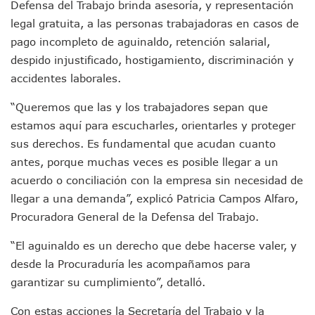
Defensa del Trabajo brinda asesoría, y representación
Donald Trump Asistirá A La Final Del Mundial 2026 Entre E
legal gratuita, a las personas trabajadoras en casos de
Retiran 10 Toneladas De Macroalga En Playa De Guayabito
pago incompleto de aguinaldo, retención salarial,
Arranca Copa México De Clavados Zapopan 2026 En El Cen
Munguía Analiza Pedir 100 MDP De Adelanto De Participac
despido injustificado, hostigamiento, discriminación y
Bomberas De Vallarta Asistirán A Simposio Internacional 
accidentes laborales.
Región Sanitaria VIII Activa Programa Para Menores Con Di
Asesinan A Regidora De Tecate Por Morena Y A Su Esposo
“Queremos que las y los trabajadores sepan que
Recuperan Seis Vehículos Con Reporte De Robo Durante O
estamos aquí para escucharles, orientarles y proteger
SEP Asigna Escuelas Para El Ciclo 2026-2027 En Jalisco; 
sus derechos. Es fundamental que acudan cuanto
Tráfico Aéreo Cae En Puerto Vallarta Durante El 2026; Gua
antes, porque muchas veces es posible llegar a un
SAT Lleva Su Oficina Móvil A Talpa De Allende Para Realizar
acuerdo o conciliación con la empresa sin necesidad de
Mediante Asambleas Informativas Juan Carlos Castro Fort
IMSS Rehabilitará Infraestructura De La UMF No. 170 En Pue
llegar a una demanda”, explicó Patricia Campos Alfaro,
Puerto Vallarta Se Suma A Simulacro Estatal Por Bloqueos 
Procuradora General de la Defensa del Trabajo.
Retiran Cacharros De 30 Puntos En Colonias De Puerto Vall
Movimiento Ciudadano Capacita A Su Estructura Territorial
“El aguinaldo es un derecho que debe hacerse valer, y
Hospital Civil De La Costa Inicia Su Construcción En Puerto 
desde la Procuraduría les acompañamos para
Fechas Y Sedes De Las Jornadas De Adopción De Perros En 
garantizar su cumplimiento”, detalló.
Accidente Fatal En La Autopista Guadalajara–Tepic Deja En
Ra Aguilar Fortalece La Transformación Desde Las Asambl
Con estas acciones la Secretaría del Trabajo y la