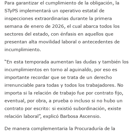
Detienen A Cuatro Hombres Armados En Bucerías; Asegur
Para garantizar el cumplimiento de la obligación, la
Yussara Canales Pide Transparencia Sobre Nuevo Vertedero
STyPS implementará un operativo estatal de
Adultos Mayores De Ixtapa Tendrán Una “Casa De Día” Re
inspecciones extraordinarias durante la primera
Mujeres Recorren Calles De Ixtapa Para Identificar Proble
semana de enero de 2026, el cual abarca todos los
Bruno Blancas Convoca A Mesa De Análisis Para La Conserv
sectores del estado, con énfasis en aquellos que
CUCosta E IMSS Nayarit Avanzan En Acuerdos Para Ampliar
Videos De Presunto Convoy Armado Desatan Operativo En 
presentan alta movilidad laboral o antecedentes de
Playa Las Cocinas: Retiran Concesión Y Anuncian Plan De 
incumplimiento.
Dr. Álvarez Zayas Dirige Plan De Salud Animal Y Prevenció
Por Desaparición Forzada, Expolicías De Nayarit Enfrentar
“En esta temporada aumentan las dudas y también los
“El Mayo” Zambada Es Condenado A Morir En Prisión En E
incumplimientos en torno al aguinaldo, por eso es
Orgullo Vallartense: Zhoemí Luévanos Competirá En El P
importante recordar que se trata de un derecho
Brigada Forense Brindará Atención A Familias De Persona
irrenunciable para todas y todos los trabajadores. No
Vecinos De Vallarta 500 Exponen Queja De Vialidades A Ju
importa si la relación de trabajo fue por contrato fijo,
Pelea De Extranjera Durante Función De “La Odisea” En Puer
Joven Esgrimista De Puerto Vallarta Asegura Lugar En El 
eventual, por obra, a prueba o incluso si no hubo un
Llegan Camiones “oruga” A Puerto Vallarta Con Capacidad
contrato por escrito: si existió subordinación, existe
Coordinan Operativo Para Las Tradicionales Paseadas 202
relación laboral”, explicó Barbosa Ascensio.
Monzón Mexicano Causará Lluvias Muy Fuertes En Jalisco 
Acusado De Homicidio En El Tuito Permanecerá Un Año En 
De manera complementaria la Procuraduría de la
Descartan Riesgo De Tsunami Para Puerto Vallarta Tras Sis