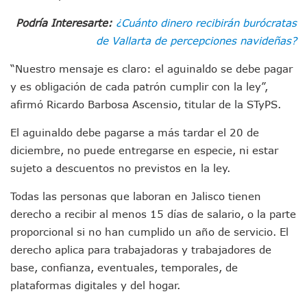
Munguía Es El Sexto Mejor Alcalde De Jalisco, Según Statis
Podría Interesarte:
¿Cuánto dinero recibirán burócratas
ATM Incorpora 20 Nuevos Camiones Al Corredor Bahía De 
Colectivos Piden A Lemus Más Ministerios Públicos Para Pu
de Vallarta de percepciones navideñas?
Avenida Federación En Puerto Vallarta Registra 80% De A
Caída De “El Mencho” Elevó Percepción De Inseguridad En 
“Nuestro mensaje es claro: el aguinaldo se debe pagar
Mercado Vallarta Incluye Reúne A Emprendedores Locales E
y es obligación de cada patrón cumplir con la ley”,
Morenistas Imparten Taller En Puerto Vallarta
afirmó Ricardo Barbosa Ascensio, titular de la STyPS.
CEDHJ Señala Violaciones A Derechos De Víctima De Abuso
Ayutla Bajo Investigación Tras Reporte De Posible Cremato
El aguinaldo debe pagarse a más tardar el 20 de
Maleza Crece En Camellones De La Principal Avenida Turíst
diciembre, no puede entregarse en especie, ni estar
Lluvias E Inundaciones No Detienen El Transporte Público E
sujeto a descuentos no previstos en la ley.
Bruno Blancas Reúne A Especialistas Para Analizar La Cons
Entregan Aparato Auditivo A Don Juan Ramírez En Puerto Va
Todas las personas que laboran en Jalisco tienen
Juan Carlos Castro Realiza Asamblea Informativa En La Colo
derecho a recibir al menos 15 días de salario, o la parte
Huracán En Formación Podría Generar Oleaje Elevado En L
proporcional si no han cumplido un año de servicio. El
Viajar A Puerto Vallarta Este Verano Puede Costar Hasta 2
Buscan Reducir Riesgos Por Cocodrilos En Playas De Puerto
derecho aplica para trabajadoras y trabajadores de
Plantean “Ley Don Juanito” Al Diputado Federal Bruno Blan
base, confianza, eventuales, temporales, de
Vecinos De La Playita Reciben A Juan Carlos Castro
plataformas digitales y del hogar.
Asesinan En Oaxaca Al Periodista Francisco Alejandro Leyv