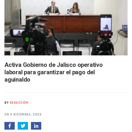
Buscan A Wilber Armando Colmenares Márquez, Desaparec
Melissa Madero Exige Aclarar Sustento Legal De Las Desca
Washington Enfrenta Una Emergencia Ambiental Por Incen
Avanza Plan Para Construir Estadio De Tritones Vallarta; S
Nuevas Concesiones De Taxis En Puerto Vallarta, ¿para Qu
Mueren Cuatro Personas Tras Explosión De Una Pipa En T
Bruno Blancas Lleva El Mensaje De La Cuarta Transformaci
Liberan 180 Crías De Iguana Verde En El Estero El Salado P
Puerto Vallarta Participa En Los PriceAgencies Awards 20
Ofrecerán Asesoría Jurídica Gratuita En Puerto Vallarta 
Activa Gobierno de Jalisco operativo
Juan Solís E Iris Torres Buscan Integrar La Planilla Del PAN 
laboral para garantizar el pago del
Realizan Operativo Preventivo En Seis Colonias Del Centro 
aguinaldo
Arquitecto Luis Munguía Reconoce La Labor Del Personal De
Semana Lluviosa Para Puerto Vallarta Con Tormentas Y Am
Voces Del Orgullo Distingue A Referentes De La Comunida
Partido Verde Conforma Su 12.º “Ejército Del Verde” En L
BY
REDACCIÓN
Buques Mexicanos Parten A Venezuela Con 718 Toneladas
Nuevo Transporte Eléctrico En Puerto Vallarta: Rutas, Hora
ON 9 DICIEMBRE, 2025
En Vallarta, Todos Los Camiones Deben De Tener Aire Aco
Centro De Autismo Es Un Parteaguas Para Vallarta Y Jalisc
Lluvias Y Oleaje Elevado Marcarán El Fin De Semana En Pue