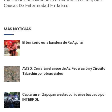
Justicia Penal-Oral Sigue Rezagada A 10 Años De La Entrada
Causas De Enfermedad En Jalisco
Polvo, Ruido, Máquinas… Así Las Obras Inconclusas En El 
Decomisan 4 Toneladas De Droga En Aguas De Manzanillo,
Incendio En Taller De Vehículos Pesados En San Juan De Lo
Congreso Médico En Puerto Vallarta Dejará Beneficios Soc
MÁS NOTICIAS
Estados Unidos Detecta Red Ilícita De Tiempos Compartid
Mueren 8 Personas De Bahía De Banderas En Operativo Na
Personas Therian Convocan A Mega Convivio En Guadalaja
El territorio es la bandera de Ra Aguilar
Unirse Vallarta: Horario De Atención De Oficina De Búsq
Localizan Y Liberan A Cuatro Personas Que Permanecían I
Ola De Calor Alcanzará Su Máximo Este Jueves En Jalisco,
Macro Desfogue De Tuberías Dejará Sin Agua A 150 Colonia
AVISO: Cerrarán el cruce de Av. Federación y Circuito
Sigue El Programa De Bacheo En Puerto Vallarta
Tabachín por obras viales
Localizan A Menor Extraviada En La Nueva Central De Aut
Alumnos De “La Pesquera” Se Intoxican Tras Consumir Clo
Bruno Blancas Destaca Avances Legislativos Aprobados En
¡Qué Horror! Buscan Posible Fosa Clandestina En El Patio D
Capturan en Zapopan a estadounidense buscado por
Melissa Madero Denuncia Despido De Su Personal Por Pres
INTERPOL
Puerto Vallarta Presente En El Anuncio Del Plan Integral D
Miércoles De Ceniza: ¿Qué Significa La Cruz Que Se Pone E