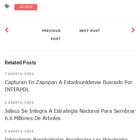
Indigentes Se Apoderan De Las Bancas Del Hospital Regiona
JALISCO
Vallarta: Aseguran Casi 200 Motocicletas En Operativos V
INFONAVIT Ampliará Horario De Atención En Bahía De Ba
Urrutia Comunica Se Encuentra En Pausa Por Crecimiento
PREVIOUS
NEXT POST
Héctor Santana Anuncia Inspecciones Nocturnas A Motocic
POST
Nayarit, Jalisco Y Otros 6 Estados Suspenden Clases Este 
Puerto Vallarta Suspende La Recolección De La Basura Est
Reporte Preliminar De Afectaciones, Según El Gobierno Mun
Canaco Servytur Puerto Vallarta Pide Evitar La Rapiña En N
Related Posts
Localizan 19 Vehículos Calcinados En Bahía De Banderas 
7 AGOSTO, 2026
Reportan Al Menos 60 Negocios Incendiados En Puerto Vall
Capturan En Zapopan A Estadounidense Buscado Por
Coparmex Pide Reforzar Seguridad Tras Jornada De Violenci
INTERPOL
Sin Daños A La Infraestructura Del Aeropuerto De Vallarta,
Estados Unidos Pide A Sus Ciudadanos Resguardarse Si Est
5 AGOSTO, 2026
Gobierno De México Confirma Muerte De “El Mencho” Tras 
Evacúan Aeropuerto De Puerto Vallarta Y Air Canada Cance
Jalisco Se Integra A Estrategia Nacional Para Sembrar
Gobierno De Vallarta Pide No Salir De Casa Y No Abrir Neg
6.6 Millones De Árboles
Reportan Captura Y Muerte De “El Mencho” En Medio De Op
Enfrentamientos Y Narcobloqueos Son Por Operativo En Ta
5 AGOSTO, 2026
Narcobloqueos Causan Pánico Y Tensión En Puerto Vallart
Infecciones Respiratorias Encabezan Las Principales