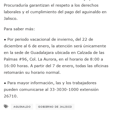
Aparecen Vivos Los Tres Estudiantes Desaparecidos De Gu
Procuraduría garantizan el respeto a los derechos
Tras Caer Ante Inglaterra, México Recibe Multa Económica
laborales y el cumplimiento del pago del aguinaldo en
Dictan Prisión Preventiva A Exdirector De Pemex Por Presun
Jalisco.
Juan Carlos Castro Visitó La Colonia Cristóbal Colón
Puente Amado Nervo Avanza En Un 80%, ¿se Abrirá Este Ju
Para saber más:
C5 Jalisco Recupera Vehículo Robado De Puerto Vallarta En
Lamenta Demolición De Finca Tradicional El Colegio De Arq
● Por periodo vacacional de invierno, del 22 de
Genera Críticas La Compra De 35 Nuevas Patrullas Para Pue
diciembre al 6 de enero, la atención será únicamente
Alejandro, Julión Y Alfredito Darán Magna Serenata En La 
en la sede de Guadalajara ubicada en Calzada de las
Bloquean Acceso A Lancheros Y Pescadores En El Estero;
Recuerdan Contingencia Del Marigalante Con Reconocimi
Palmas #96, Col. La Aurora, en el horario de 8:00 a
Vallarta Destaca En Competitividad Urbana Por Turismo, F
16:00 horas. A partir del 7 de enero, todas las oficinas
Peritajes Buscan Esclarecer Muerte De Regidora De Cabo 
retomarán su horario normal.
IDEFT Y Hotel De Puerto Vallarta Acuerdan Programa Para C
PAN Vallarta Distribuye 40 Paquetes De Artículos De Prim
● Para mayor información, las y los trabajadores
No Ha Pasado La Basura En 6 Días En La Colonia Villas Uni
pueden comunicarse al 33-3030-1000 extensión
Convocan A Exposición Fotográfica Sobre El “domingo Negr
26710.
Temporal De Lluvias Mantienen En Alerta A Vallarta; Llam
Ra Aguilar Recorre Rancho Nácar, Ojos De Agua Y Lomas De
AGUINALDO
GOBIERNO DE JALISCO
Caen Más De 100 Personas Durante Operativo “Salvando V
Impulsa Juan Carlos Castro Almaguer Jornada Médica Grat