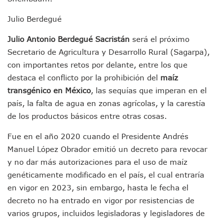
Playa Las Cocinas: Retiran Concesión Y Anuncian Plan De 
Dr. Álvarez Zayas Dirige Plan De Salud Animal Y Prevenció
Julio Berdegué
Por Desaparición Forzada, Expolicías De Nayarit Enfrentar
Julio Antonio Berdegué Sacristán
será el próximo
“El Mayo” Zambada Es Condenado A Morir En Prisión En E
Orgullo Vallartense: Zhoemí Luévanos Competirá En El P
Secretario de Agricultura y Desarrollo Rural (Sagarpa),
Brigada Forense Brindará Atención A Familias De Persona
con importantes retos por delante, entre los que
Vecinos De Vallarta 500 Exponen Queja De Vialidades A Ju
destaca el conflicto por la prohibición del
maíz
Pelea De Extranjera Durante Función De “La Odisea” En Puer
transgénico en México
, las sequías que imperan en el
Joven Esgrimista De Puerto Vallarta Asegura Lugar En El 
país, la falta de agua en zonas agrícolas, y la carestía
Llegan Camiones “oruga” A Puerto Vallarta Con Capacidad
Coordinan Operativo Para Las Tradicionales Paseadas 202
de los productos básicos entre otras cosas.
Monzón Mexicano Causará Lluvias Muy Fuertes En Jalisco 
Fue en el año 2020 cuando el Presidente Andrés
Acusado De Homicidio En El Tuito Permanecerá Un Año En 
Descartan Riesgo De Tsunami Para Puerto Vallarta Tras Sis
Manuel López Obrador emitió un decreto para revocar
Donald Trump Asistirá A La Final Del Mundial 2026 Entre E
y no dar más autorizaciones para el uso de maíz
Retiran 10 Toneladas De Macroalga En Playa De Guayabito
genéticamente modificado en el país, el cual entraría
Arranca Copa México De Clavados Zapopan 2026 En El Cen
en vigor en 2023, sin embargo, hasta le fecha el
Munguía Analiza Pedir 100 MDP De Adelanto De Participac
decreto no ha entrado en vigor por resistencias de
Bomberas De Vallarta Asistirán A Simposio Internacional 
varios grupos, incluidos legisladoras y legisladores de
Región Sanitaria VIII Activa Programa Para Menores Con Di