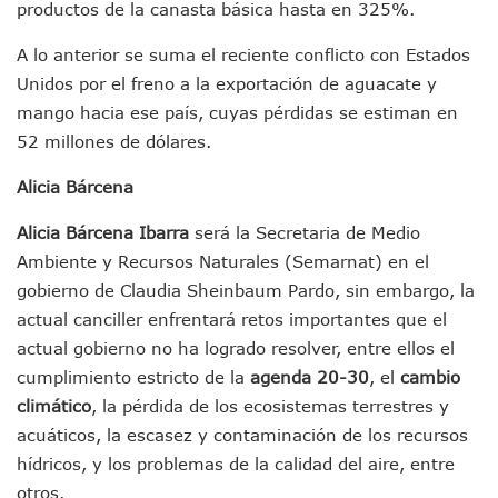
productos de la canasta básica hasta en 325%.
Genera Críticas La Compra De 35 Nuevas Patrullas Para Pue
Alejandro, Julión Y Alfredito Darán Magna Serenata En La 
A lo anterior se suma el reciente conflicto con Estados
Bloquean Acceso A Lancheros Y Pescadores En El Estero;
Unidos por el freno a la exportación de aguacate y
Recuerdan Contingencia Del Marigalante Con Reconocimi
mango hacia ese país, cuyas pérdidas se estiman en
Vallarta Destaca En Competitividad Urbana Por Turismo, F
52 millones de dólares.
Peritajes Buscan Esclarecer Muerte De Regidora De Cabo 
IDEFT Y Hotel De Puerto Vallarta Acuerdan Programa Para C
Alicia Bárcena
PAN Vallarta Distribuye 40 Paquetes De Artículos De Prim
No Ha Pasado La Basura En 6 Días En La Colonia Villas Uni
Alicia Bárcena Ibarra
será la Secretaria de Medio
Convocan A Exposición Fotográfica Sobre El “domingo Negr
Ambiente y Recursos Naturales (Semarnat) en el
Temporal De Lluvias Mantienen En Alerta A Vallarta; Llam
gobierno de Claudia Sheinbaum Pardo, sin embargo, la
Ra Aguilar Recorre Rancho Nácar, Ojos De Agua Y Lomas De
Caen Más De 100 Personas Durante Operativo “Salvando V
actual canciller enfrentará retos importantes que el
Impulsa Juan Carlos Castro Almaguer Jornada Médica Grat
actual gobierno no ha logrado resolver, entre ellos el
Indigentes Se Apoderan De Las Bancas Del Hospital Regiona
cumplimiento estricto de la
agenda 20-30
, el
cambio
Vallarta: Aseguran Casi 200 Motocicletas En Operativos V
climático
, la pérdida de los ecosistemas terrestres y
INFONAVIT Ampliará Horario De Atención En Bahía De Ba
acuáticos, la escasez y contaminación de los recursos
Urrutia Comunica Se Encuentra En Pausa Por Crecimiento
Héctor Santana Anuncia Inspecciones Nocturnas A Motocic
hídricos, y los problemas de la calidad del aire, entre
Nayarit, Jalisco Y Otros 6 Estados Suspenden Clases Este 
otros.