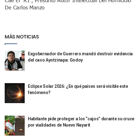
Cae El “R1”, Presunto Autor Intelectual Del Homicidio
Arranca Programa De Bacheo En Avenidas Clave De Puerto 
De Carlos Manzo
Puerto Vallarta Tiene Una De Las Gasolineras Más Caras D
Habrá Toma De ADN Y Entrevistas A Familias De Personas D
Detienen A Extranjero Por Poseer Un Tigre Cachorro En Pu
Regidora Melissa Exige Medidas De Protección “Pulso De V
SEAPAL Reparó 139 Fugas Durante La Semana Del 2 Al 8 De
MÁS NOTICIAS
Rehabilitan Camellones En La Zona Norte De Puerto Vallart
Transporte En Guadalajara Permitirá Pagos Sin Contacto Co
Exgobernador de Guerrero mandó destruir evidencia
Luis Munguía Respalda A Antonio Arreola Como Nuevo Pre
del caso Ayotzinapa: Godoy
Construirán El Estadio Metropolitano “El Salado” En Puerto 
Diputado Bruno Blancas Socializa Su Reforma De Ley Sobre L
Bad Bunny Recibe Fuerte Respaldo Latino En El Super Bowl
María Fernanda Arreola Asume La Presidencia De Canaco-S
Eclipse Solar 2026: ¿En qué países será visible este
Munguía Atestigua Toma De Protesta En La 41ª Zona Militar
fenómeno?
Servicio Gratuito De Pipas Beneficia A Más De 7 Mil Vall
Habrá Marcha Pacífica De Agradecimiento Por Apoyar A Cl
Alcalde De Tequila, Jalisco, Secuestró A Excandidatos De 
Puerto Vallarta Refuerza La Prevención Del Sarampión Con
Habitante pide proteger a los “cajos” durante su cruce
Bad Bunny Y Sus Invitados Para El Medio Tiempo Del Super
por vialidades de Nuevo Nayarit
El Gobierno Del Bien Mantiene Descuento Predial Este Fe
Café Y Diálogo Abre Espacio De Escucha Ciudadana En El Piti