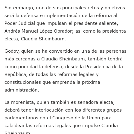
CEDHJ Señala Violaciones A Derechos De Víctima De Abuso
Sin embargo, uno de sus principales retos y objetivos
Ayutla Bajo Investigación Tras Reporte De Posible Cremato
será la defensa e implementación de la reforma al
Maleza Crece En Camellones De La Principal Avenida Turíst
Poder Judicial que impulsan el presidente saliente,
Lluvias E Inundaciones No Detienen El Transporte Público E
Andrés Manuel López Obrador; así como la presidenta
Bruno Blancas Reúne A Especialistas Para Analizar La Cons
electa, Claudia Sheinbaum.
Entregan Aparato Auditivo A Don Juan Ramírez En Puerto Va
Juan Carlos Castro Realiza Asamblea Informativa En La Colo
Godoy, quien se ha convertido en una de las personas
Huracán En Formación Podría Generar Oleaje Elevado En L
más cercanas a Claudia Sheinbaum, también tendrá
Viajar A Puerto Vallarta Este Verano Puede Costar Hasta 2
Buscan Reducir Riesgos Por Cocodrilos En Playas De Puerto
como prioridad la defensa, desde la Presidencia de la
Plantean “Ley Don Juanito” Al Diputado Federal Bruno Blan
República, de todas las reformas legales y
Vecinos De La Playita Reciben A Juan Carlos Castro
constitucionales que emprenda la próxima
Asesinan En Oaxaca Al Periodista Francisco Alejandro Leyv
administración.
Detienen A Cuatro Hombres Armados En Bucerías; Asegur
Yussara Canales Pide Transparencia Sobre Nuevo Vertedero
La morenista, quien también es senadora electa,
Adultos Mayores De Ixtapa Tendrán Una “Casa De Día” Re
deberá tener interlocución con los diferentes grupos
Mujeres Recorren Calles De Ixtapa Para Identificar Proble
parlamentarios en el Congreso de la Unión para
Bruno Blancas Convoca A Mesa De Análisis Para La Conserv
CUCosta E IMSS Nayarit Avanzan En Acuerdos Para Ampliar
cabildear las reformas legales que impulse Claudia
Videos De Presunto Convoy Armado Desatan Operativo En 
Sheinbaum.