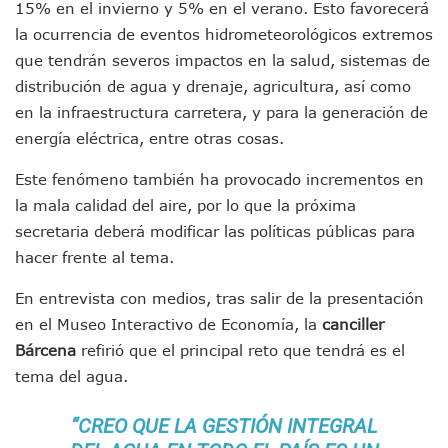
Mueren 8 Personas De Bahía De Banderas En Operativo Na
15% en el invierno y 5% en el verano. Esto favorecerá
Personas Therian Convocan A Mega Convivio En Guadalaja
la ocurrencia de eventos hidrometeorológicos extremos
Unirse Vallarta: Horario De Atención De Oficina De Búsq
que tendrán severos impactos en la salud, sistemas de
Localizan Y Liberan A Cuatro Personas Que Permanecían I
distribución de agua y drenaje, agricultura, así como
Ola De Calor Alcanzará Su Máximo Este Jueves En Jalisco,
en la infraestructura carretera, y para la generación de
Macro Desfogue De Tuberías Dejará Sin Agua A 150 Colonia
Sigue El Programa De Bacheo En Puerto Vallarta
energía eléctrica, entre otras cosas.
Localizan A Menor Extraviada En La Nueva Central De Aut
Este fenómeno también ha provocado incrementos en
Alumnos De “La Pesquera” Se Intoxican Tras Consumir Clo
Bruno Blancas Destaca Avances Legislativos Aprobados En
la mala calidad del aire, por lo que la próxima
¡Qué Horror! Buscan Posible Fosa Clandestina En El Patio D
secretaria deberá modificar las políticas públicas para
Melissa Madero Denuncia Despido De Su Personal Por Pres
hacer frente al tema.
Puerto Vallarta Presente En El Anuncio Del Plan Integral D
Miércoles De Ceniza: ¿Qué Significa La Cruz Que Se Pone E
En entrevista con medios, tras salir de la presentación
Quiso Matar A Un Anciano Con Parkinson En Puerto Vallart
en el Museo Interactivo de Economía, la
canciller
¡El Pitillal Vive Su Primera Feria Del Libro!
Bárcena
refirió que el principal reto que tendrá es el
Quema Controlada En Atenguillo Busca Minimizar Riesgo D
tema del agua.
Marx Arriaga Abandona Oficinas De La SEP Tras 100 Horas
100 Pacientes Oncológicos Piden No Cambiar A Enfermeros
“Paseo De La Fama” En Vallarta Genera Dudas Tras Visita De
“CREO QUE LA GESTIÓN INTEGRAL
Air Canadá Anuncia Vuelo Directo Entre Guadalajara Y Mon