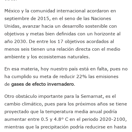
Puerto Vallarta Suspende La Recolección De La Basura Est
Reporte Preliminar De Afectaciones, Según El Gobierno Mun
México y la comunidad internacional acordaron en
Canaco Servytur Puerto Vallarta Pide Evitar La Rapiña En N
septiembre de 2015, en el seno de las Naciones
Localizan 19 Vehículos Calcinados En Bahía De Banderas 
Unidas, avanzar hacia un desarrollo sostenible con
Reportan Al Menos 60 Negocios Incendiados En Puerto Vall
objetivos y metas bien definidas con un horizonte al
Coparmex Pide Reforzar Seguridad Tras Jornada De Violenci
año 2030. De entre los 17 objetivos acordados al
Sin Daños A La Infraestructura Del Aeropuerto De Vallarta,
menos seis tienen una relación directa con el medio
Estados Unidos Pide A Sus Ciudadanos Resguardarse Si Est
Gobierno De México Confirma Muerte De “El Mencho” Tras 
ambiente y los ecosistemas naturales.
Evacúan Aeropuerto De Puerto Vallarta Y Air Canada Cance
Gobierno De Vallarta Pide No Salir De Casa Y No Abrir Neg
En esa materia, hoy nuestro país está en falta, pues no
Reportan Captura Y Muerte De “El Mencho” En Medio De Op
ha cumplido su meta de reducir 22% las emisiones
Enfrentamientos Y Narcobloqueos Son Por Operativo En Ta
de
gases de
efecto invernadero
.
Narcobloqueos Causan Pánico Y Tensión En Puerto Vallart
Justicia Penal-Oral Sigue Rezagada A 10 Años De La Entrada
Otro obstáculo importante para la Semarnat, es el
Polvo, Ruido, Máquinas… Así Las Obras Inconclusas En El 
cambio climático, pues para los próximos años se tiene
Decomisan 4 Toneladas De Droga En Aguas De Manzanillo,
proyectado que la temperatura media anual podría
Incendio En Taller De Vehículos Pesados En San Juan De Lo
aumentar entre 0.5 y 4.8° C en el periodo 2020-2100,
Congreso Médico En Puerto Vallarta Dejará Beneficios Soc
mientras que la precipitación podría reducirse en hasta
Estados Unidos Detecta Red Ilícita De Tiempos Compartid