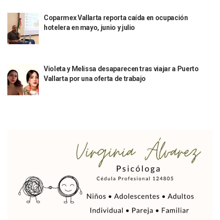
Extorsión Y Fraude, El Fenómeno De La Delincuencia Que G
Coparmex Vallarta reporta caída en ocupación
Vallarta Tendrá Vuelos Directos Con Aguascalientes, Puebla
hotelera en mayo, junio y julio
Alumnos De Vallarta Se Quedan Sin Seguro Contra Accident
Revientan Anexo Irregular Y Liberan A 20 Personas En Bah
Conchas Chinas: Buscan A Testigos De Choque Que Dejó 
Detienen Al Alcalde De Tequila, Diego “N”, Por Presuntos V
Violeta y Melissa desaparecen tras viajar a Puerto
La Luna Cubrirá Al Sol Y El Día Se Convertirá En Noche Esta
Vallarta por una oferta de trabajo
Convocan A La Quinta Manifestación Contra El Aumento Al 
Concluye Esquema De Vacunación Contra VPH Para La Pob
México Pacta Entregar Agua Del Río Bravo A Los Estados U
Inicia SEAPAL El Programa Contigo Y Cerca De Ti
Luis Munguía Inaugura La Mejora De Fachadas En El Centro
Alertan Por Oleaje Alto Y Corrientes En El Mar De Puerto Va
Erick Roberto “N”: Fiscalía Detalla Los Avances Contra El 
Clarisa Rodríguez: Juez Decreta Receso Tras Más De Cinco 
Puerto Vallarta Aparece Vinculada A Los Archivos Del Delin
Lemus Y Rigoberta Menchú Firman Acuerdo Para Impulsar 
Capturan A Objetivo Prioritario Presuntamente Buscado P
Aprueba Ayuntamiento Nuevos Jueces Cívicos En Puerto Va
Comunicación Social Del Ayuntamiento Se Renueva Con Ka