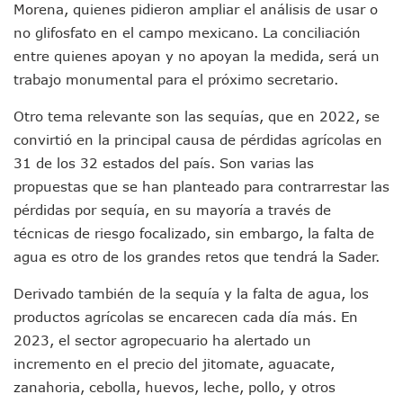
Asesinan A Regidora De Tecate Por Morena Y A Su Esposo
Morena, quienes pidieron ampliar el análisis de usar o
Recuperan Seis Vehículos Con Reporte De Robo Durante O
no glifosfato en el campo mexicano. La conciliación
SEP Asigna Escuelas Para El Ciclo 2026-2027 En Jalisco; 
entre quienes apoyan y no apoyan la medida, será un
Tráfico Aéreo Cae En Puerto Vallarta Durante El 2026; Gua
trabajo monumental para el próximo secretario.
SAT Lleva Su Oficina Móvil A Talpa De Allende Para Realizar
Mediante Asambleas Informativas Juan Carlos Castro Fort
Otro tema relevante son las sequías, que en 2022, se
IMSS Rehabilitará Infraestructura De La UMF No. 170 En Pue
convirtió en la principal causa de pérdidas agrícolas en
Puerto Vallarta Se Suma A Simulacro Estatal Por Bloqueos 
31 de los 32 estados del país. Son varias las
Retiran Cacharros De 30 Puntos En Colonias De Puerto Vall
Movimiento Ciudadano Capacita A Su Estructura Territorial
propuestas que se han planteado para contrarrestar las
Hospital Civil De La Costa Inicia Su Construcción En Puerto 
pérdidas por sequía, en su mayoría a través de
Fechas Y Sedes De Las Jornadas De Adopción De Perros En 
técnicas de riesgo focalizado, sin embargo, la falta de
Accidente Fatal En La Autopista Guadalajara–Tepic Deja En
agua es otro de los grandes retos que tendrá la Sader.
Ra Aguilar Fortalece La Transformación Desde Las Asambl
Aparecen Vivos Los Tres Estudiantes Desaparecidos De Gu
Derivado también de la sequía y la falta de agua, los
Tras Caer Ante Inglaterra, México Recibe Multa Económica
productos agrícolas se encarecen cada día más. En
Dictan Prisión Preventiva A Exdirector De Pemex Por Presun
2023, el sector agropecuario ha alertado un
Juan Carlos Castro Visitó La Colonia Cristóbal Colón
Puente Amado Nervo Avanza En Un 80%, ¿se Abrirá Este Ju
incremento en el precio del jitomate, aguacate,
C5 Jalisco Recupera Vehículo Robado De Puerto Vallarta En
zanahoria, cebolla, huevos, leche, pollo, y otros
Lamenta Demolición De Finca Tradicional El Colegio De Arq