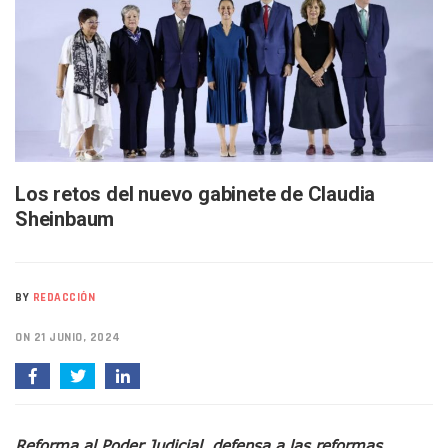
Liberan 180 Crías De Iguana Verde En El Estero El Salado P
Puerto Vallarta Participa En Los PriceAgencies Awards 20
Ofrecerán Asesoría Jurídica Gratuita En Puerto Vallarta 
Juan Solís E Iris Torres Buscan Integrar La Planilla Del PAN 
Realizan Operativo Preventivo En Seis Colonias Del Centro 
Arquitecto Luis Munguía Reconoce La Labor Del Personal De
Semana Lluviosa Para Puerto Vallarta Con Tormentas Y Am
Voces Del Orgullo Distingue A Referentes De La Comunida
Los retos del nuevo gabinete de Claudia
Partido Verde Conforma Su 12.º “Ejército Del Verde” En L
Buques Mexicanos Parten A Venezuela Con 718 Toneladas
Sheinbaum
Nuevo Transporte Eléctrico En Puerto Vallarta: Rutas, Hora
En Vallarta, Todos Los Camiones Deben De Tener Aire Aco
Centro De Autismo Es Un Parteaguas Para Vallarta Y Jalisc
BY
REDACCIÓN
Lluvias Y Oleaje Elevado Marcarán El Fin De Semana En Pue
Jóvenes En Movimiento Jalisco Renueva Su Dirigencia Ru
ON 21 JUNIO, 2024
En PV Encabezan Preferencias Morena Y Juan Carlos Cast
Pancho López; En La Mira Del Comité Nacional Del PAN
Cae El “R1”, Presunto Autor Intelectual Del Homicidio De 
Muere Manolo Solo, Actor De “El Laberinto Del Fauno”, A L
Citan A Siete Integrantes De La Semar Por Investigación Por
Reforma al Poder Judicial, defensa a las reformas