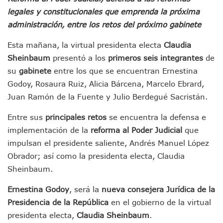
IMSS Invierte 12.6 MDP En Remodelar Urgencias Del Hospita
legales y constitucionales que emprenda la próxima
En Abril 2027 Terminarán El Centro Regional De Autismo En
administración, entre los retos del próximo gabinete
Puerto Vallarta Fortalece Su Promoción En California Con 
Accidente En Un RZR, Principal Hipótesis Por La Muerte D
Esta mañana, la virtual presidenta electa
Claudia
Este Viernes, Lemus Inaugurará El Sistema De Electromovil
Sheinbaum
presentó a los
primeros seis integrantes
de
Nidos De Lluvia Busca Beneficiar A 100 Familias De Puerto 
Morena Cierra Filas Por La Defensa Del Agua De Calidad En
su
gabinete
entre los que se encuentran Ernestina
Hallazgo De Yareli Colmenares Tovar Eleva A 4 Cuerpos En
Godoy, Rosaura Ruiz, Alicia Bárcena, Marcelo Ebrard,
Regresa A Puerto Vallarta La Premiación Nacional De La L
Juan Ramón de la Fuente y Julio Berdegué Sacristán.
Ra Aguilar Acompaña A Cientos De Familias En Las Pasead
Oleaje Y Riesgo Por Cocodrilos Mantienen Restricciones En
Entre sus
principales retos
se encuentra la defensa e
“Kato” Supera El Abandono Y Comienza Una Nueva Vida Co
implementación de la
reforma al Poder Judicial
que
México Necesitaba 600 Mil Empleos; Solo Generó 262 Mil
impulsan el presidente saliente, Andrés Manuel López
Poderoso Terremoto Destruye Edificios Y Puentes En Jap
Obrador; así como la presidenta electa, Claudia
Munguía Es El Sexto Mejor Alcalde De Jalisco, Según Statis
ATM Incorpora 20 Nuevos Camiones Al Corredor Bahía De 
Sheinbaum.
Colectivos Piden A Lemus Más Ministerios Públicos Para Pu
Ernestina Godoy
, será la
nueva consejera Jurídica de la
Avenida Federación En Puerto Vallarta Registra 80% De A
Caída De “El Mencho” Elevó Percepción De Inseguridad En 
Presidencia de la República
en el gobierno de la virtual
Mercado Vallarta Incluye Reúne A Emprendedores Locales E
presidenta electa,
Claudia Sheinbaum
.
Morenistas Imparten Taller En Puerto Vallarta