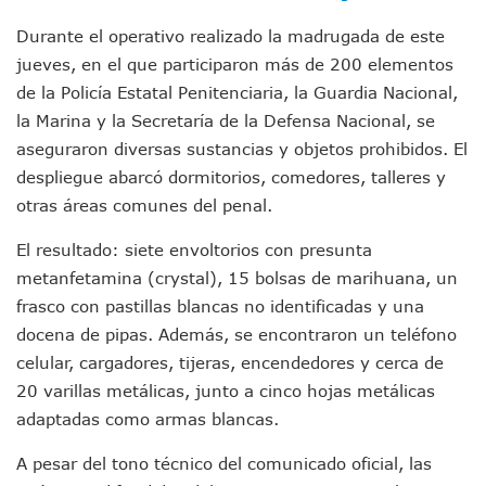
Morenistas Imparten Taller En Puerto Vallarta
Durante el operativo realizado la madrugada de este
CEDHJ Señala Violaciones A Derechos De Víctima De Abuso
Ayutla Bajo Investigación Tras Reporte De Posible Cremato
jueves, en el que participaron más de 200 elementos
Maleza Crece En Camellones De La Principal Avenida Turíst
de la Policía Estatal Penitenciaria, la Guardia Nacional,
Lluvias E Inundaciones No Detienen El Transporte Público E
la Marina y la Secretaría de la Defensa Nacional, se
Bruno Blancas Reúne A Especialistas Para Analizar La Cons
aseguraron diversas sustancias y objetos prohibidos. El
Entregan Aparato Auditivo A Don Juan Ramírez En Puerto Va
despliegue abarcó dormitorios, comedores, talleres y
Juan Carlos Castro Realiza Asamblea Informativa En La Colo
Huracán En Formación Podría Generar Oleaje Elevado En L
otras áreas comunes del penal.
Viajar A Puerto Vallarta Este Verano Puede Costar Hasta 2
El resultado: siete envoltorios con presunta
Buscan Reducir Riesgos Por Cocodrilos En Playas De Puerto
Plantean “Ley Don Juanito” Al Diputado Federal Bruno Blan
metanfetamina (crystal), 15 bolsas de marihuana, un
Vecinos De La Playita Reciben A Juan Carlos Castro
frasco con pastillas blancas no identificadas y una
Asesinan En Oaxaca Al Periodista Francisco Alejandro Leyv
docena de pipas. Además, se encontraron un teléfono
Detienen A Cuatro Hombres Armados En Bucerías; Asegur
celular, cargadores, tijeras, encendedores y cerca de
Yussara Canales Pide Transparencia Sobre Nuevo Vertedero
20 varillas metálicas, junto a cinco hojas metálicas
Adultos Mayores De Ixtapa Tendrán Una “Casa De Día” Re
Mujeres Recorren Calles De Ixtapa Para Identificar Proble
adaptadas como armas blancas.
Bruno Blancas Convoca A Mesa De Análisis Para La Conserv
A pesar del tono técnico del comunicado oficial, las
CUCosta E IMSS Nayarit Avanzan En Acuerdos Para Ampliar