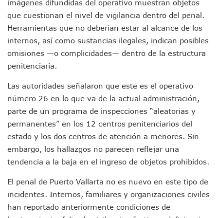
Videos De Presunto Convoy Armado Desatan Operativo En 
imágenes difundidas del operativo muestran objetos
Playa Las Cocinas: Retiran Concesión Y Anuncian Plan De 
que cuestionan el nivel de vigilancia dentro del penal.
Dr. Álvarez Zayas Dirige Plan De Salud Animal Y Prevenció
Herramientas que no deberían estar al alcance de los
Por Desaparición Forzada, Expolicías De Nayarit Enfrentar
internos, así como sustancias ilegales, indican posibles
“El Mayo” Zambada Es Condenado A Morir En Prisión En E
omisiones —o complicidades— dentro de la estructura
Orgullo Vallartense: Zhoemí Luévanos Competirá En El P
penitenciaria.
Brigada Forense Brindará Atención A Familias De Persona
Vecinos De Vallarta 500 Exponen Queja De Vialidades A Ju
Las autoridades señalaron que este es el operativo
Pelea De Extranjera Durante Función De “La Odisea” En Puer
Joven Esgrimista De Puerto Vallarta Asegura Lugar En El 
número 26 en lo que va de la actual administración,
Llegan Camiones “oruga” A Puerto Vallarta Con Capacidad
parte de un programa de inspecciones “aleatorias y
Coordinan Operativo Para Las Tradicionales Paseadas 202
permanentes” en los 12 centros penitenciarios del
Monzón Mexicano Causará Lluvias Muy Fuertes En Jalisco 
estado y los dos centros de atención a menores. Sin
Acusado De Homicidio En El Tuito Permanecerá Un Año En 
embargo, los hallazgos no parecen reflejar una
Descartan Riesgo De Tsunami Para Puerto Vallarta Tras Sis
tendencia a la baja en el ingreso de objetos prohibidos.
Donald Trump Asistirá A La Final Del Mundial 2026 Entre E
Retiran 10 Toneladas De Macroalga En Playa De Guayabito
El penal de Puerto Vallarta no es nuevo en este tipo de
Arranca Copa México De Clavados Zapopan 2026 En El Cen
incidentes. Internos, familiares y organizaciones civiles
Munguía Analiza Pedir 100 MDP De Adelanto De Participac
Bomberas De Vallarta Asistirán A Simposio Internacional 
han reportado anteriormente condiciones de
Región Sanitaria VIII Activa Programa Para Menores Con Di