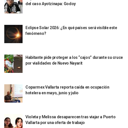
del caso Ayotzinapa: Godoy
Puerto Vallarta Suspende La Recolección De La Basura Est
Reporte Preliminar De Afectaciones, Según El Gobierno Mun
Canaco Servytur Puerto Vallarta Pide Evitar La Rapiña En N
Localizan 19 Vehículos Calcinados En Bahía De Banderas 
Eclipse Solar 2026: ¿En qué países será visible este
Reportan Al Menos 60 Negocios Incendiados En Puerto Vall
fenómeno?
Coparmex Pide Reforzar Seguridad Tras Jornada De Violenci
Sin Daños A La Infraestructura Del Aeropuerto De Vallarta,
Estados Unidos Pide A Sus Ciudadanos Resguardarse Si Est
Gobierno De México Confirma Muerte De “El Mencho” Tras 
Habitante pide proteger a los “cajos” durante su cruce
Evacúan Aeropuerto De Puerto Vallarta Y Air Canada Cance
por vialidades de Nuevo Nayarit
Gobierno De Vallarta Pide No Salir De Casa Y No Abrir Neg
Reportan Captura Y Muerte De “El Mencho” En Medio De Op
Enfrentamientos Y Narcobloqueos Son Por Operativo En Ta
Coparmex Vallarta reporta caída en ocupación
Narcobloqueos Causan Pánico Y Tensión En Puerto Vallart
hotelera en mayo, junio y julio
Justicia Penal-Oral Sigue Rezagada A 10 Años De La Entrada
Polvo, Ruido, Máquinas… Así Las Obras Inconclusas En El 
Decomisan 4 Toneladas De Droga En Aguas De Manzanillo,
Incendio En Taller De Vehículos Pesados En San Juan De Lo
Violeta y Melissa desaparecen tras viajar a Puerto
Congreso Médico En Puerto Vallarta Dejará Beneficios Soc
Vallarta por una oferta de trabajo
Estados Unidos Detecta Red Ilícita De Tiempos Compartid