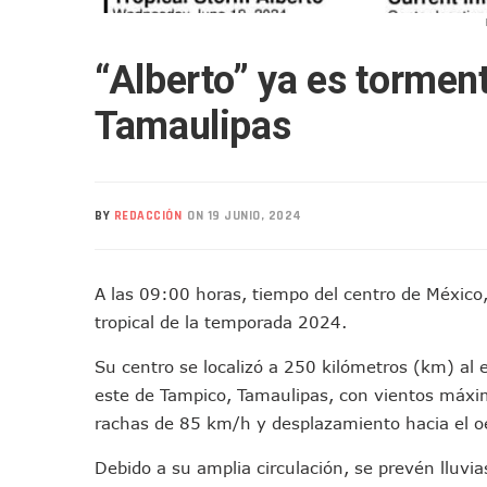
Semana Lluviosa Para Puert
Voces Del Orgullo Distingu
“Alberto” ya es tormen
Partido Verde Conforma Su 1
Buques Mexicanos Parten A
Tamaulipas
Nuevo Transporte Eléctrico 
En Vallarta, Todos Los Cam
Centro De Autismo Es Un Par
BY
REDACCIÓN
ON 19 JUNIO, 2024
Lluvias Y Oleaje Elevado Ma
Jóvenes En Movimiento Jali
En PV Encabezan Preferenci
A las 09:00 horas, tiempo del centro de México, 
tropical de la temporada 2024.
Pancho López; En La Mira D
Cae El “R1”, Presunto Autor
Su centro se localizó a 250 kilómetros (km) al
Muere Manolo Solo, Actor De
este de Tampico, Tamaulipas, con vientos máxi
Citan A Siete Integrantes D
rachas de 85 km/h y desplazamiento hacia el o
IMSS Invierte 12.6 MDP En R
Debido a su amplia circulación, se prevén lluvi
En Abril 2027 Terminarán El