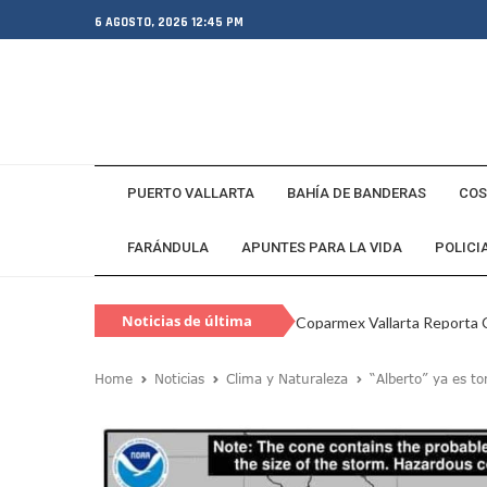
6 AGOSTO, 2026 12:45 PM
PUERTO VALLARTA
BAHÍA DE BANDERAS
COS
FARÁNDULA
APUNTES PARA LA VIDA
POLICI
Noticias de última
Coparmex Vallarta Reporta C
hora
Violeta Y Melissa Desaparec
Home
Noticias
Clima y Naturaleza
“Alberto” ya es t
Juan Calderón Pide Oración
Jalisco Se Integra A Estrate
Frustran Presunto Secuestr
Infecciones Respiratorias E