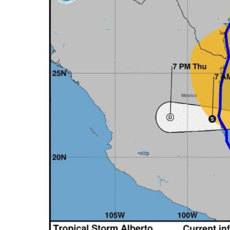
SIOP Moderniza La Casa De 
Van Por La Reorganización D
Estados Unidos Endurece Su
Buscan A Wilber Armando Co
Melissa Madero Exige Aclara
Washington Enfrenta Una Em
Avanza Plan Para Construir E
Nuevas Concesiones De Taxis
Mueren Cuatro Personas Tr
Bruno Blancas Lleva El Mens
Liberan 180 Crías De Iguana 
Puerto Vallarta Participa 
Ofrecerán Asesoría Jurídica
Juan Solís E Iris Torres Busc
Realizan Operativo Preventi
Arquitecto Luis Munguía Rec