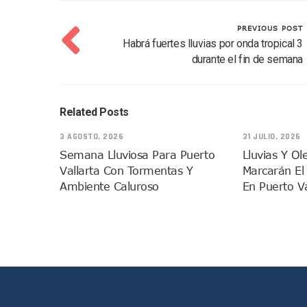
Detienen A Cuatro Hombres
PREVIOUS POST
Yussara Canales Pide Trans
Habrá fuertes lluvias por onda tropical 3
Adultos Mayores De Ixtapa
durante el fin de semana
Mujeres Recorren Calles De 
Bruno Blancas Convoca A Mes
CUCosta E IMSS Nayarit Ava
Related Posts
Videos De Presunto Convoy
3 AGOSTO, 2026
31 JULIO, 2026
Playa Las Cocinas: Retiran
Semana Lluviosa Para Puerto
Lluvias Y Ol
Dr. Álvarez Zayas Dirige Pl
Vallarta Con Tormentas Y
Marcarán El
Por Desaparición Forzada, E
Ambiente Caluroso
En Puerto Va
“El Mayo” Zambada Es Conde
Orgullo Vallartense: Zhoem
Brigada Forense Brindará A
Vecinos De Vallarta 500 Exp
Pelea De Extranjera Durante
Joven Esgrimista De Puerto 