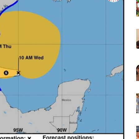
La Cultura En Mascota Con Nuevo Auditorio
e Los Archivos Municipales En Puerto Vallarta
 Combate Al CJNG Con Nuevos Cargos Y Objetivos Prioritarios
lmenares Márquez, Desaparecido En Puerto Vallarta
r Sustento Legal De Las Descargas Residuales Al Mar
ergencia Ambiental Por Incendios Históricos
stadio De Tritones Vallarta; Será Financiado Por Privados
 En Puerto Vallarta, ¿para Quiénes Aplica Y Cómo Tramitarlas?
as Explosión De Una Pipa En Tlaquepaque (VIDEO)
aje De La Cuarta Transformación A Puerto Vallarta Y Tomatlán
Verde En El Estero El Salado Por Su 26 Aniversario
En Los PriceAgencies Awards 2026 En Ciudad De México
 Gratuita En Puerto Vallarta Para Emprendedores Y Ciudadanía
an Integrar La Planilla Del PAN Vallarta Para El 2027
vo En Seis Colonias Del Centro De Puerto Vallarta
onoce La Labor Del Personal De Servicios Eficientes