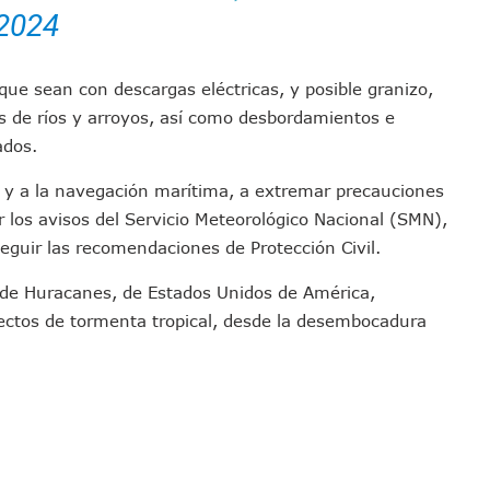
2024
Percepción De Inseguridad En Puerto Vallarta
úne A Emprendedores Locales En La Isla Shopping Village
En Puerto Vallarta
ue sean con descargas eléctricas, y posible granizo,
 Derechos De Víctima De Abuso Sexual En Preescolar
s de ríos y arroyos, así como desbordamientos e
ras Reporte De Posible Crematorio Clandestino
ados.
De La Principal Avenida Turística De Puerto Vallarta
tas y a la navegación marítima, a extremar precauciones
etienen El Transporte Público En Puerto Vallarta
er los avisos del Servicio Meteorológico Nacional (SMN),
ialistas Para Analizar La Conservación Del Estero El Salado
eguir las recomendaciones de Protección Civil.
 Don Juan Ramírez En Puerto Vallarta
 de Huracanes, de Estados Unidos de América,
Asamblea Informativa En La Colonia Bobadilla
ectos de tormenta tropical, desde la desembocadura
 Generar Oleaje Elevado En La Costa De Jalisco
te Verano Puede Costar Hasta 22 Mil 677 Pesos
Cocodrilos En Playas De Puerto Vallarta
Al Diputado Federal Bruno Blancas
en A Juan Carlos Castro
dista Francisco Alejandro Leyva Aguilar