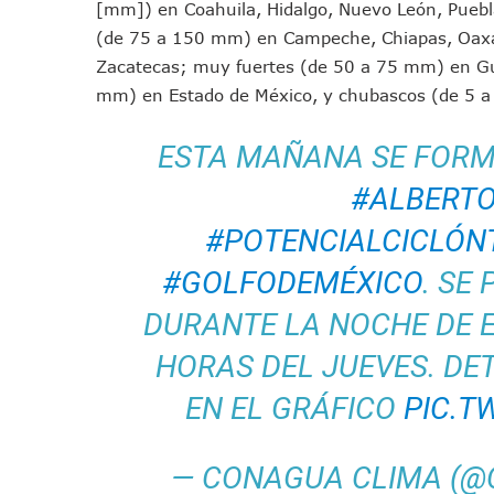
[mm]) en Coahuila, Hidalgo, Nuevo León, Puebla
Puerto Vallarta Fortalece S
(de 75 a 150 mm) en Campeche, Chiapas, Oaxac
Accidente En Un RZR, Princ
Zacatecas; muy fuertes (de 50 a 75 mm) en Gua
Este Viernes, Lemus Inaugur
mm) en Estado de México, y chubascos (de 5 a
Nidos De Lluvia Busca Benefi
Morena Cierra Filas Por La 
ESTA MAÑANA SE FOR
Hallazgo De Yareli Colmenar
#ALBERT
Regresa A Puerto Vallarta L
#POTENCIALCICLÓN
Ra Aguilar Acompaña A Cien
Oleaje Y Riesgo Por Cocodri
#GOLFODEMÉXICO
. SE
“Kato” Supera El Abandono 
DURANTE LA NOCHE DE 
México Necesitaba 600 Mil 
HORAS DEL JUEVES. DE
Poderoso Terremoto Destru
Munguía Es El Sexto Mejor A
EN EL GRÁFICO
PIC.T
ATM Incorpora 20 Nuevos Ca
Colectivos Piden A Lemus Má
— CONAGUA CLIMA (
Avenida Federación En Puer