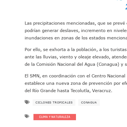
Caída De “El Mencho” Elevó 
Mercado Vallarta Incluye Re
Morenistas Imparten Taller 
Las precipitaciones mencionadas, que se prevé q
CEDHJ Señala Violaciones A
podrían generar deslaves, incremento en nivele
Ayutla Bajo Investigación T
inundaciones en zonas de los estados mencion
Maleza Crece En Camellones 
Por ello, se exhorta a la población, a los turis
Lluvias E Inundaciones No D
ante las lluvias, viento y oleaje elevado, atend
Bruno Blancas Reúne A Espec
de la Comisión Nacional del Agua (Conagua) y s
Entregan Aparato Auditivo A
El SMN, en coordinación con el Centro Nacional
Juan Carlos Castro Realiza 
establece una nueva zona de prevención por ef
Huracán En Formación Podría
del Río Grande hasta Tecolutla, Veracruz.
Viajar A Puerto Vallarta Es
Buscan Reducir Riesgos Por 
CICLONES TROPICALES
CONAGUA
Plantean “Ley Don Juanito” 
Vecinos De La Playita Recib
CLIMA Y NATURALEZA
Asesinan En Oaxaca Al Perio