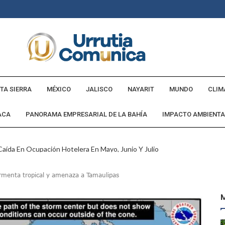
TA SIERRA
MÉXICO
JALISCO
NAYARIT
MUNDO
CLIM
ACA
PANORAMA EMPRESARIAL DE LA BAHÍA
IMPACTO AMBIENTA
aída En Ocupación Hotelera En Mayo, Junio Y Julio
en Tras Viajar A Puerto Vallarta Por Una Oferta De Trabajo
ormenta tropical y amenaza a Tamaulipas
 Para Puerto Vallarta Ante La Virgen De Guadalupe
gia Nacional Para Sembrar 6.6 Millones De Árboles
o Virtual De Un Menor De 13 Años En Puerto Vallarta
ncabezan Las Principales Causas De Enfermedad En Jalisco