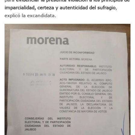
ATM Incorpora 20 Nuevos Camiones Al Corredor Bahía De 
imparcialidad, certeza y autenticidad del sufragio
,
Colectivos Piden A Lemus Más Ministerios Públicos Para Pu
explicó la excandidata.
Avenida Federación En Puerto Vallarta Registra 80% De A
Caída De “El Mencho” Elevó Percepción De Inseguridad En 
Mercado Vallarta Incluye Reúne A Emprendedores Locales E
Morenistas Imparten Taller En Puerto Vallarta
CEDHJ Señala Violaciones A Derechos De Víctima De Abuso
Ayutla Bajo Investigación Tras Reporte De Posible Cremato
Maleza Crece En Camellones De La Principal Avenida Turíst
Lluvias E Inundaciones No Detienen El Transporte Público E
Bruno Blancas Reúne A Especialistas Para Analizar La Cons
Entregan Aparato Auditivo A Don Juan Ramírez En Puerto Va
Juan Carlos Castro Realiza Asamblea Informativa En La Colo
Huracán En Formación Podría Generar Oleaje Elevado En L
Viajar A Puerto Vallarta Este Verano Puede Costar Hasta 2
Buscan Reducir Riesgos Por Cocodrilos En Playas De Puerto
Plantean “Ley Don Juanito” Al Diputado Federal Bruno Blan
Vecinos De La Playita Reciben A Juan Carlos Castro
Asesinan En Oaxaca Al Periodista Francisco Alejandro Leyv
Detienen A Cuatro Hombres Armados En Bucerías; Asegur