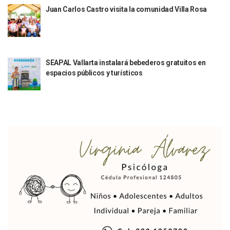
Habrá Marcha Pacífica De Agradecimiento Por Apoyar A Cl
Juan Carlos Castro visita la comunidad Villa Rosa
Alcalde De Tequila, Jalisco, Secuestró A Excandidatos De 
Puerto Vallarta Refuerza La Prevención Del Sarampión Con
Bad Bunny Y Sus Invitados Para El Medio Tiempo Del Super
El Gobierno Del Bien Mantiene Descuento Predial Este Fe
Café Y Diálogo Abre Espacio De Escucha Ciudadana En El Piti
SEAPAL Vallarta instalará bebederos gratuitos en
espacios públicos y turísticos
Extorsión Y Fraude, El Fenómeno De La Delincuencia Que G
Vallarta Tendrá Vuelos Directos Con Aguascalientes, Puebla
Alumnos De Vallarta Se Quedan Sin Seguro Contra Accident
Revientan Anexo Irregular Y Liberan A 20 Personas En Bah
Conchas Chinas: Buscan A Testigos De Choque Que Dejó 
Detienen Al Alcalde De Tequila, Diego “N”, Por Presuntos V
La Luna Cubrirá Al Sol Y El Día Se Convertirá En Noche Esta
Convocan A La Quinta Manifestación Contra El Aumento Al 
Concluye Esquema De Vacunación Contra VPH Para La Pob
México Pacta Entregar Agua Del Río Bravo A Los Estados U
Inicia SEAPAL El Programa Contigo Y Cerca De Ti
Luis Munguía Inaugura La Mejora De Fachadas En El Centro
Alertan Por Oleaje Alto Y Corrientes En El Mar De Puerto Va
Erick Roberto “N”: Fiscalía Detalla Los Avances Contra El 