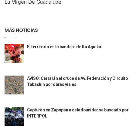
La Virgen De Guadalupe
Ruta Del Peregrino: ¿Cuánto Tiempo Se Hace Para Ir A Talp
Libro Revisa Un Siglo De Poesía Escrita En Puerto Vallarta
RENTAS: La Inflación Artificial De Puerto Vallarta
Sentencian A 100 Años De Prisión A Mujer Por La Desapari
MÁS NOTICIAS
Puerto Vallarta Arranca El 2026 Con Éxito En El Total De Pa
Arranca Programa De Bacheo En Avenidas Clave De Puerto 
Puerto Vallarta Tiene Una De Las Gasolineras Más Caras D
El territorio es la bandera de Ra Aguilar
Habrá Toma De ADN Y Entrevistas A Familias De Personas D
Detienen A Extranjero Por Poseer Un Tigre Cachorro En Pu
Regidora Melissa Exige Medidas De Protección “Pulso De V
SEAPAL Reparó 139 Fugas Durante La Semana Del 2 Al 8 De
AVISO: Cerrarán el cruce de Av. Federación y Circuito
Rehabilitan Camellones En La Zona Norte De Puerto Vallart
Tabachín por obras viales
Transporte En Guadalajara Permitirá Pagos Sin Contacto Co
Luis Munguía Respalda A Antonio Arreola Como Nuevo Pre
Construirán El Estadio Metropolitano “El Salado” En Puerto 
Diputado Bruno Blancas Socializa Su Reforma De Ley Sobre L
Capturan en Zapopan a estadounidense buscado por
Bad Bunny Recibe Fuerte Respaldo Latino En El Super Bowl
INTERPOL
María Fernanda Arreola Asume La Presidencia De Canaco-S
Munguía Atestigua Toma De Protesta En La 41ª Zona Militar
Servicio Gratuito De Pipas Beneficia A Más De 7 Mil Vall