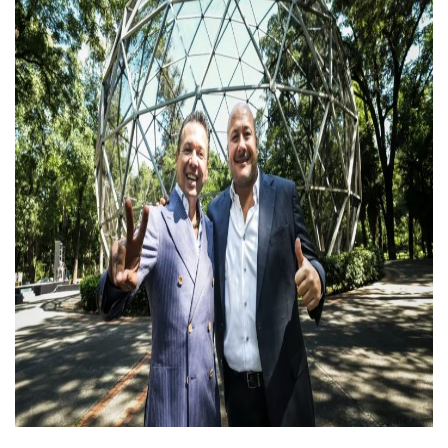
Polvo, Ruido, Máquinas… Así Las Obras Inconclusas En El 
Decomisan 4 Toneladas De Droga En Aguas De Manzanillo,
Incendio En Taller De Vehículos Pesados En San Juan De Lo
Congreso Médico En Puerto Vallarta Dejará Beneficios Soc
Estados Unidos Detecta Red Ilícita De Tiempos Compartid
Mueren 8 Personas De Bahía De Banderas En Operativo Na
Personas Therian Convocan A Mega Convivio En Guadalaja
Unirse Vallarta: Horario De Atención De Oficina De Búsq
Localizan Y Liberan A Cuatro Personas Que Permanecían I
Ola De Calor Alcanzará Su Máximo Este Jueves En Jalisco,
Macro Desfogue De Tuberías Dejará Sin Agua A 150 Colonia
Sigue El Programa De Bacheo En Puerto Vallarta
Localizan A Menor Extraviada En La Nueva Central De Aut
Alumnos De “La Pesquera” Se Intoxican Tras Consumir Clo
Bruno Blancas Destaca Avances Legislativos Aprobados En
¡Qué Horror! Buscan Posible Fosa Clandestina En El Patio D
Melissa Madero Denuncia Despido De Su Personal Por Pres
Puerto Vallarta Presente En El Anuncio Del Plan Integral D
Miércoles De Ceniza: ¿Qué Significa La Cruz Que Se Pone E
Quiso Matar A Un Anciano Con Parkinson En Puerto Vallart