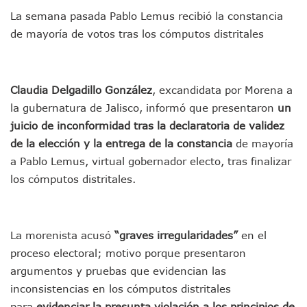
Jóvenes En Movimiento Jalisco Renueva Su Dirigencia Ru
La semana pasada Pablo Lemus recibió la constancia
En PV Encabezan Preferencias Morena Y Juan Carlos Cast
Pancho López; En La Mira Del Comité Nacional Del PAN
de mayoría de votos tras los cómputos distritales
Cae El “R1”, Presunto Autor Intelectual Del Homicidio De 
Muere Manolo Solo, Actor De “El Laberinto Del Fauno”, A L
Citan A Siete Integrantes De La Semar Por Investigación Por
Claudia Delgadillo González
, excandidata por Morena a
IMSS Invierte 12.6 MDP En Remodelar Urgencias Del Hospita
la gubernatura de Jalisco, informó que presentaron
un
En Abril 2027 Terminarán El Centro Regional De Autismo En
Puerto Vallarta Fortalece Su Promoción En California Con 
juicio de inconformidad tras la declaratoria de validez
Accidente En Un RZR, Principal Hipótesis Por La Muerte D
de la elección y la entrega de la constancia
de mayoría
Este Viernes, Lemus Inaugurará El Sistema De Electromovil
a Pablo Lemus, virtual gobernador electo, tras finalizar
Nidos De Lluvia Busca Beneficiar A 100 Familias De Puerto 
los cómputos distritales.
Morena Cierra Filas Por La Defensa Del Agua De Calidad En
Hallazgo De Yareli Colmenares Tovar Eleva A 4 Cuerpos En
Regresa A Puerto Vallarta La Premiación Nacional De La L
Ra Aguilar Acompaña A Cientos De Familias En Las Pasead
La morenista acusó
“graves irregularidades”
en el
Oleaje Y Riesgo Por Cocodrilos Mantienen Restricciones En
proceso electoral; motivo porque presentaron
“Kato” Supera El Abandono Y Comienza Una Nueva Vida Co
argumentos y pruebas que evidencian las
México Necesitaba 600 Mil Empleos; Solo Generó 262 Mil
inconsistencias en los cómputos distritales
Poderoso Terremoto Destruye Edificios Y Puentes En Jap
Munguía Es El Sexto Mejor Alcalde De Jalisco, Según Statis
para
evidenciar la presunta violación a los principios de