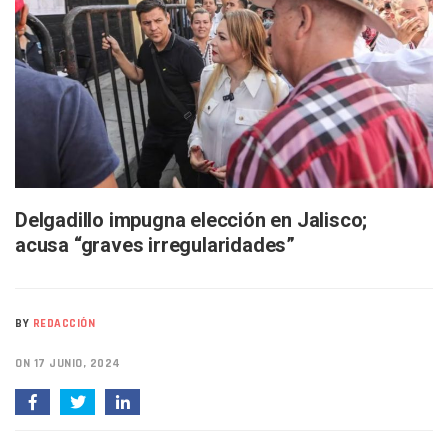
Melissa Madero Exige Aclarar Sustento Legal De Las Desca
Washington Enfrenta Una Emergencia Ambiental Por Incen
Avanza Plan Para Construir Estadio De Tritones Vallarta; S
Nuevas Concesiones De Taxis En Puerto Vallarta, ¿para Qu
Mueren Cuatro Personas Tras Explosión De Una Pipa En T
Bruno Blancas Lleva El Mensaje De La Cuarta Transformaci
Liberan 180 Crías De Iguana Verde En El Estero El Salado P
Puerto Vallarta Participa En Los PriceAgencies Awards 20
Ofrecerán Asesoría Jurídica Gratuita En Puerto Vallarta 
Juan Solís E Iris Torres Buscan Integrar La Planilla Del PAN 
Delgadillo impugna elección en Jalisco;
Realizan Operativo Preventivo En Seis Colonias Del Centro 
acusa “graves irregularidades”
Arquitecto Luis Munguía Reconoce La Labor Del Personal De
Semana Lluviosa Para Puerto Vallarta Con Tormentas Y Am
Voces Del Orgullo Distingue A Referentes De La Comunida
Partido Verde Conforma Su 12.º “Ejército Del Verde” En L
BY
REDACCIÓN
Buques Mexicanos Parten A Venezuela Con 718 Toneladas
Nuevo Transporte Eléctrico En Puerto Vallarta: Rutas, Hora
ON 17 JUNIO, 2024
En Vallarta, Todos Los Camiones Deben De Tener Aire Aco
Centro De Autismo Es Un Parteaguas Para Vallarta Y Jalisc
Lluvias Y Oleaje Elevado Marcarán El Fin De Semana En Pue