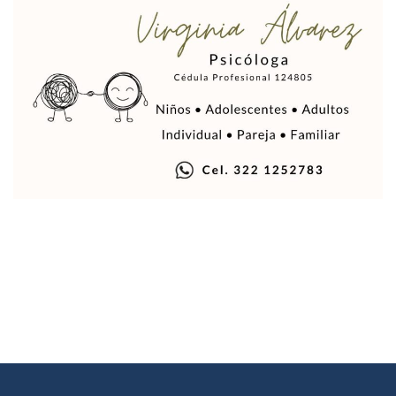
Justicia Penal-Oral Sigue Rezagada A 10 Años De La Entrada
Polvo, Ruido, Máquinas… Así Las Obras Inconclusas En El 
Decomisan 4 Toneladas De Droga En Aguas De Manzanillo,
Incendio En Taller De Vehículos Pesados En San Juan De Lo
Congreso Médico En Puerto Vallarta Dejará Beneficios Soc
Estados Unidos Detecta Red Ilícita De Tiempos Compartid
Mueren 8 Personas De Bahía De Banderas En Operativo Na
Personas Therian Convocan A Mega Convivio En Guadalaja
Unirse Vallarta: Horario De Atención De Oficina De Búsq
Localizan Y Liberan A Cuatro Personas Que Permanecían I
Ola De Calor Alcanzará Su Máximo Este Jueves En Jalisco,
Macro Desfogue De Tuberías Dejará Sin Agua A 150 Colonia
Sigue El Programa De Bacheo En Puerto Vallarta
Localizan A Menor Extraviada En La Nueva Central De Aut
Alumnos De “La Pesquera” Se Intoxican Tras Consumir Clo
Bruno Blancas Destaca Avances Legislativos Aprobados En
¡Qué Horror! Buscan Posible Fosa Clandestina En El Patio D
Melissa Madero Denuncia Despido De Su Personal Por Pres
Puerto Vallarta Presente En El Anuncio Del Plan Integral D
Miércoles De Ceniza: ¿Qué Significa La Cruz Que Se Pone E