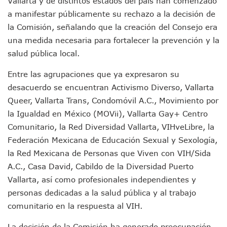
Vallarta y de distintos estados del país han comenzado
Detienen A Cuatro Hombres Armados En Bucerías; Asegur
Yussara Canales Pide Transparencia Sobre Nuevo Vertedero
a manifestar públicamente su rechazo a la decisión de
Adultos Mayores De Ixtapa Tendrán Una “Casa De Día” Re
la Comisión, señalando que la creación del Consejo era
Mujeres Recorren Calles De Ixtapa Para Identificar Proble
una medida necesaria para fortalecer la prevención y la
Bruno Blancas Convoca A Mesa De Análisis Para La Conserv
salud pública local.
CUCosta E IMSS Nayarit Avanzan En Acuerdos Para Ampliar
Videos De Presunto Convoy Armado Desatan Operativo En 
Entre las agrupaciones que ya expresaron su
Playa Las Cocinas: Retiran Concesión Y Anuncian Plan De 
desacuerdo se encuentran Activismo Diverso, Vallarta
Dr. Álvarez Zayas Dirige Plan De Salud Animal Y Prevenció
Queer, Vallarta Trans, Condomóvil A.C., Movimiento por
Por Desaparición Forzada, Expolicías De Nayarit Enfrentar
“El Mayo” Zambada Es Condenado A Morir En Prisión En E
la Igualdad en México (MOVii), Vallarta Gay+ Centro
Orgullo Vallartense: Zhoemí Luévanos Competirá En El P
Comunitario, la Red Diversidad Vallarta, VIHveLibre, la
Brigada Forense Brindará Atención A Familias De Persona
Federación Mexicana de Educación Sexual y Sexología,
Vecinos De Vallarta 500 Exponen Queja De Vialidades A Ju
la Red Mexicana de Personas que Viven con VIH/Sida
Pelea De Extranjera Durante Función De “La Odisea” En Puer
A.C., Casa David, Cabildo de la Diversidad Puerto
Joven Esgrimista De Puerto Vallarta Asegura Lugar En El 
Vallarta, así como profesionales independientes y
Llegan Camiones “oruga” A Puerto Vallarta Con Capacidad
Coordinan Operativo Para Las Tradicionales Paseadas 202
personas dedicadas a la salud pública y al trabajo
Monzón Mexicano Causará Lluvias Muy Fuertes En Jalisco 
comunitario en la respuesta al VIH.
Acusado De Homicidio En El Tuito Permanecerá Un Año En 
Descartan Riesgo De Tsunami Para Puerto Vallarta Tras Sis
La decisión de la Comisión ha generado preocupación