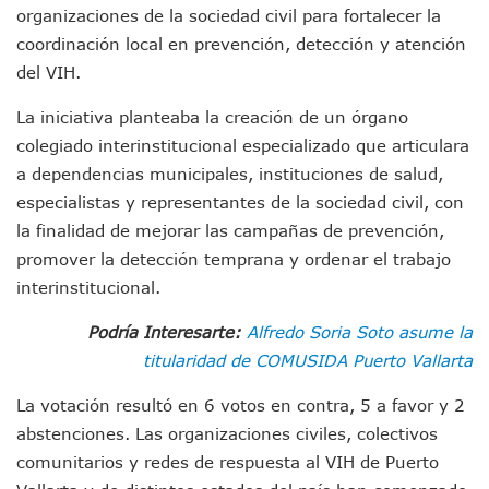
Munguía Es El Sexto Mejor Alcalde De Jalisco, Según Statis
organizaciones de la sociedad civil para fortalecer la
ATM Incorpora 20 Nuevos Camiones Al Corredor Bahía De 
coordinación local en prevención, detección y atención
Colectivos Piden A Lemus Más Ministerios Públicos Para Pu
del VIH.
Avenida Federación En Puerto Vallarta Registra 80% De A
Caída De “El Mencho” Elevó Percepción De Inseguridad En 
La iniciativa planteaba la creación de un órgano
Mercado Vallarta Incluye Reúne A Emprendedores Locales E
colegiado interinstitucional especializado que articulara
Morenistas Imparten Taller En Puerto Vallarta
a dependencias municipales, instituciones de salud,
CEDHJ Señala Violaciones A Derechos De Víctima De Abuso
especialistas y representantes de la sociedad civil, con
Ayutla Bajo Investigación Tras Reporte De Posible Cremato
Maleza Crece En Camellones De La Principal Avenida Turíst
la finalidad de mejorar las campañas de prevención,
Lluvias E Inundaciones No Detienen El Transporte Público E
promover la detección temprana y ordenar el trabajo
Bruno Blancas Reúne A Especialistas Para Analizar La Cons
interinstitucional.
Entregan Aparato Auditivo A Don Juan Ramírez En Puerto Va
Juan Carlos Castro Realiza Asamblea Informativa En La Colo
Podría Interesarte:
Alfredo Soria Soto asume la
Huracán En Formación Podría Generar Oleaje Elevado En L
titularidad de COMUSIDA Puerto Vallarta
Viajar A Puerto Vallarta Este Verano Puede Costar Hasta 2
Buscan Reducir Riesgos Por Cocodrilos En Playas De Puerto
La votación resultó en 6 votos en contra, 5 a favor y 2
Plantean “Ley Don Juanito” Al Diputado Federal Bruno Blan
abstenciones. Las organizaciones civiles, colectivos
Vecinos De La Playita Reciben A Juan Carlos Castro
comunitarios y redes de respuesta al VIH de Puerto
Asesinan En Oaxaca Al Periodista Francisco Alejandro Leyv