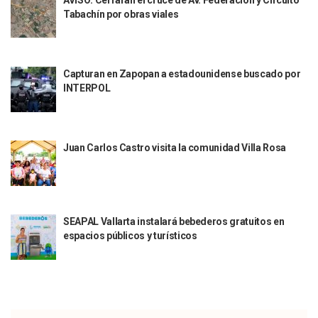
Tabachín por obras viales
Indigentes Se Apoderan De Las Bancas Del Hospital Regiona
Vallarta: Aseguran Casi 200 Motocicletas En Operativos V
INFONAVIT Ampliará Horario De Atención En Bahía De Ba
Urrutia Comunica Se Encuentra En Pausa Por Crecimiento
Capturan en Zapopan a estadounidense buscado por
Héctor Santana Anuncia Inspecciones Nocturnas A Motocic
INTERPOL
Nayarit, Jalisco Y Otros 6 Estados Suspenden Clases Este 
Puerto Vallarta Suspende La Recolección De La Basura Est
Reporte Preliminar De Afectaciones, Según El Gobierno Mun
Canaco Servytur Puerto Vallarta Pide Evitar La Rapiña En N
Juan Carlos Castro visita la comunidad Villa Rosa
Localizan 19 Vehículos Calcinados En Bahía De Banderas 
Reportan Al Menos 60 Negocios Incendiados En Puerto Vall
Coparmex Pide Reforzar Seguridad Tras Jornada De Violenci
Sin Daños A La Infraestructura Del Aeropuerto De Vallarta,
Estados Unidos Pide A Sus Ciudadanos Resguardarse Si Est
SEAPAL Vallarta instalará bebederos gratuitos en
Gobierno De México Confirma Muerte De “El Mencho” Tras 
espacios públicos y turísticos
Evacúan Aeropuerto De Puerto Vallarta Y Air Canada Cance
Gobierno De Vallarta Pide No Salir De Casa Y No Abrir Neg
Reportan Captura Y Muerte De “El Mencho” En Medio De Op
Enfrentamientos Y Narcobloqueos Son Por Operativo En Ta
Narcobloqueos Causan Pánico Y Tensión En Puerto Vallart