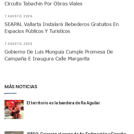
Aparecen Vivos Los Tres Estudiantes Desaparecidos De Gu
Circuito Tabachín Por Obras Viales
Tras Caer Ante Inglaterra, México Recibe Multa Económica
Dictan Prisión Preventiva A Exdirector De Pemex Por Presun
7 AGOSTO, 2026
Juan Carlos Castro Visitó La Colonia Cristóbal Colón
SEAPAL Vallarta Instalará Bebederos Gratuitos En
Puente Amado Nervo Avanza En Un 80%, ¿se Abrirá Este Ju
Espacios Públicos Y Turísticos
C5 Jalisco Recupera Vehículo Robado De Puerto Vallarta En
Lamenta Demolición De Finca Tradicional El Colegio De Arq
7 AGOSTO, 2026
Genera Críticas La Compra De 35 Nuevas Patrullas Para Pue
Gobierno De Luis Munguía Cumple Promesa De
Alejandro, Julión Y Alfredito Darán Magna Serenata En La 
Campaña E Inaugura Calle Margarita
Bloquean Acceso A Lancheros Y Pescadores En El Estero;
Recuerdan Contingencia Del Marigalante Con Reconocimi
Vallarta Destaca En Competitividad Urbana Por Turismo, F
Peritajes Buscan Esclarecer Muerte De Regidora De Cabo 
MÁS NOTICIAS
IDEFT Y Hotel De Puerto Vallarta Acuerdan Programa Para C
PAN Vallarta Distribuye 40 Paquetes De Artículos De Prim
No Ha Pasado La Basura En 6 Días En La Colonia Villas Uni
El territorio es la bandera de Ra Aguilar
Convocan A Exposición Fotográfica Sobre El “domingo Negr
Temporal De Lluvias Mantienen En Alerta A Vallarta; Llam
Ra Aguilar Recorre Rancho Nácar, Ojos De Agua Y Lomas De
Caen Más De 100 Personas Durante Operativo “Salvando V
AVISO: Cerrarán el cruce de Av. Federación y Circuito
Impulsa Juan Carlos Castro Almaguer Jornada Médica Grat