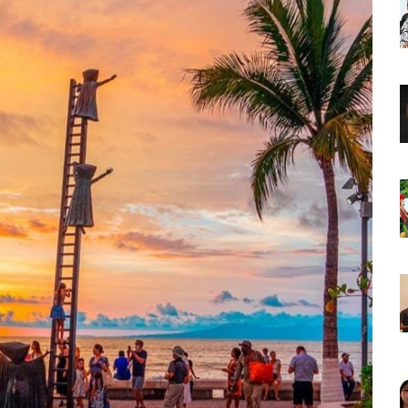
o Virtual De Un Menor De 13 Años En Puerto Vallarta
ncabezan Las Principales Causas De Enfermedad En Jalisco
La Cultura En Mascota Con Nuevo Auditorio
e Los Archivos Municipales En Puerto Vallarta
 Combate Al CJNG Con Nuevos Cargos Y Objetivos Prioritarios
lmenares Márquez, Desaparecido En Puerto Vallarta
r Sustento Legal De Las Descargas Residuales Al Mar
ergencia Ambiental Por Incendios Históricos
stadio De Tritones Vallarta; Será Financiado Por Privados
 En Puerto Vallarta, ¿para Quiénes Aplica Y Cómo Tramitarlas?
as Explosión De Una Pipa En Tlaquepaque (VIDEO)
aje De La Cuarta Transformación A Puerto Vallarta Y Tomatlán
Verde En El Estero El Salado Por Su 26 Aniversario
En Los PriceAgencies Awards 2026 En Ciudad De México
 Gratuita En Puerto Vallarta Para Emprendedores Y Ciudadanía
an Integrar La Planilla Del PAN Vallarta Para El 2027