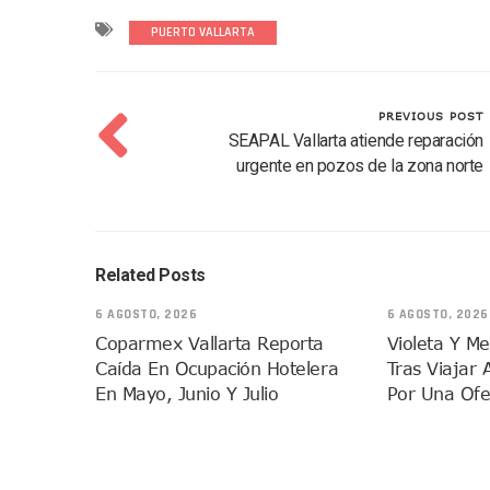
Vecinos De La Playita Recib
PUERTO VALLARTA
Asesinan En Oaxaca Al Perio
Detienen A Cuatro Hombres
Yussara Canales Pide Trans
PREVIOUS POST
SEAPAL Vallarta atiende reparación
Adultos Mayores De Ixtapa
urgente en pozos de la zona norte
Mujeres Recorren Calles De 
Bruno Blancas Convoca A Mes
CUCosta E IMSS Nayarit Ava
Videos De Presunto Convoy
Related Posts
Playa Las Cocinas: Retiran
6 AGOSTO, 2026
6 AGOSTO, 2026
Dr. Álvarez Zayas Dirige Pl
Coparmex Vallarta Reporta
Violeta Y M
Por Desaparición Forzada, E
Caída En Ocupación Hotelera
Tras Viajar 
“El Mayo” Zambada Es Conde
En Mayo, Junio Y Julio
Por Una Ofe
Orgullo Vallartense: Zhoem
Brigada Forense Brindará A
Vecinos De Vallarta 500 Exp