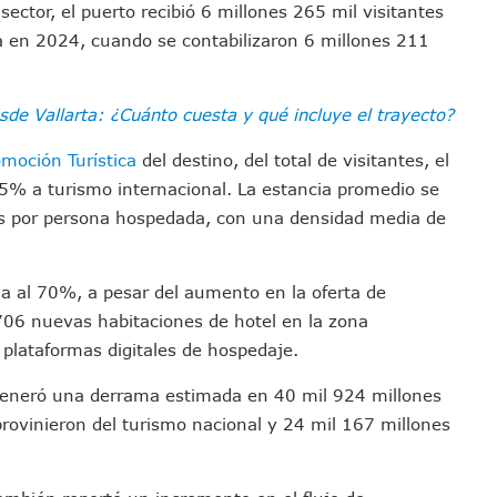
sector, el puerto recibió 6 millones 265 mil visitantes
emodelar Urgencias Del Hospital 42 De Puerto Vallarta
ada en 2024, cuando se contabilizaron 6 millones 211
 Centro Regional De Autismo En Puerto Vallarta
u Promoción En California Con Seminarios Turísticos
ipal Hipótesis Por La Muerte De Dos Jóvenes En El Río Ameca
sde Vallarta: ¿Cuánto cuesta y qué incluye el trayecto?
ará El Sistema De Electromovilidad En Puerto Vallarta
omoción Turística
del destino, del total de visitantes, el
ciar A 100 Familias De Puerto Vallarta
5% a turismo internacional. La estancia promedio se
Defensa Del Agua De Calidad En La Zona Metropolitana De Guadalajara
es por persona hospedada, con una densidad media de
es Tovar Eleva A 4 Cuerpos Encontrados En El Río
a Premiación Nacional De La Liga Premier FMF
a al 70%, a pesar del aumento en la oferta de
tos De Familias En Las Paseadas De Las Palmas 2026
706 nuevas habitaciones de hotel en la zona
los Mantienen Restricciones En Playas De Puerto Vallarta
 plataformas digitales de hospedaje.
Y Comienza Una Nueva Vida Con Una Familia
Empleos; Solo Generó 262 Mil En Seis Meses: Coparmex
 generó una derrama estimada en 40 mil 924 millones
ye Edificios Y Puentes En Japón (VIDEOS)
rovinieron del turismo nacional y 24 mil 167 millones
lcalde De Jalisco, Según Statistical Research Corporation
miones Al Corredor Bahía De Banderas–Puerto Vallarta