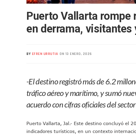
Realizan Operativo Preventi
Puerto Vallarta rompe 
Arquitecto Luis Munguía Rec
Semana Lluviosa Para Puert
en derrama, visitantes 
Voces Del Orgullo Distingu
Partido Verde Conforma Su 1
Buques Mexicanos Parten A
BY
EFREN URRUTIA
ON 13 ENERO, 2026
Nuevo Transporte Eléctrico 
En Vallarta, Todos Los Cam
Centro De Autismo Es Un Par
-El destino registró más de 6.2 millo
Lluvias Y Oleaje Elevado Ma
Jóvenes En Movimiento Jali
tráfico aéreo y marítimo, y sumó nue
En PV Encabezan Preferenci
acuerdo con cifras oficiales del sector
Pancho López; En La Mira D
Cae El “R1”, Presunto Autor
Puerto Vallarta, Jal.- Este destino concluyó el 
Muere Manolo Solo, Actor De
indicadores turísticos, en un contexto internac
Citan A Siete Integrantes D