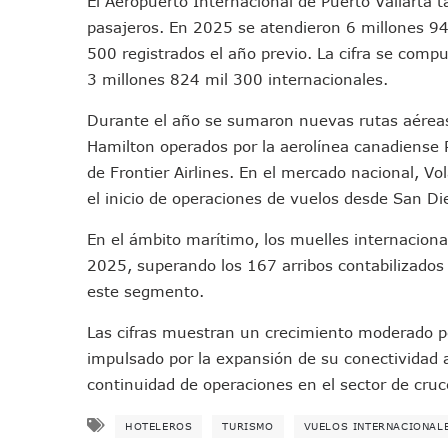
El Aeropuerto Internacional de Puerto Vallarta 
Colectivos Piden A Lemus Má
pasajeros. En 2025 se atendieron 6 millones 947
Avenida Federación En Puer
500 registrados el año previo. La cifra se comp
Caída De “El Mencho” Elevó 
3 millones 824 mil 300 internacionales.
Mercado Vallarta Incluye Re
Durante el año se sumaron nuevas rutas aéreas
Morenistas Imparten Taller 
Hamilton operados por la aerolínea canadiense 
CEDHJ Señala Violaciones A
de Frontier Airlines. En el mercado nacional, V
Ayutla Bajo Investigación T
el inicio de operaciones de vuelos desde San D
Maleza Crece En Camellones 
En el ámbito marítimo, los muelles internaciona
Lluvias E Inundaciones No D
2025, superando los 167 arribos contabilizados
Bruno Blancas Reúne A Espec
este segmento.
Entregan Aparato Auditivo A
Juan Carlos Castro Realiza 
Las cifras muestran un crecimiento moderado per
Huracán En Formación Podría
impulsado por la expansión de su conectividad a
Viajar A Puerto Vallarta Es
continuidad de operaciones en el sector de cruc
Buscan Reducir Riesgos Por 
HOTELEROS
TURISMO
VUELOS INTERNACIONAL
Plantean “Ley Don Juanito” 