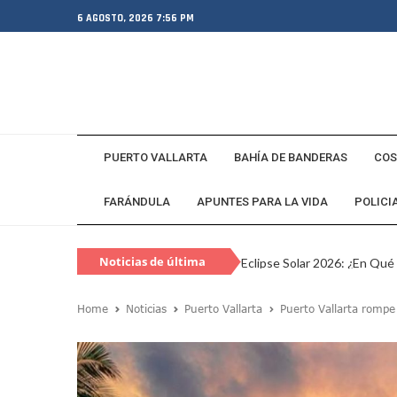
6 AGOSTO, 2026 7:56 PM
PUERTO VALLARTA
BAHÍA DE BANDERAS
COS
FARÁNDULA
APUNTES PARA LA VIDA
POLICI
Noticias de última
Eclipse Solar 2026: ¿En Qué
hora
Habitante Pide Proteger A 
Home
Noticias
Puerto Vallarta
Puerto Vallarta rompe
Coparmex Vallarta Reporta C
Violeta Y Melissa Desaparec
Juan Calderón Pide Oración
Jalisco Se Integra A Estrate