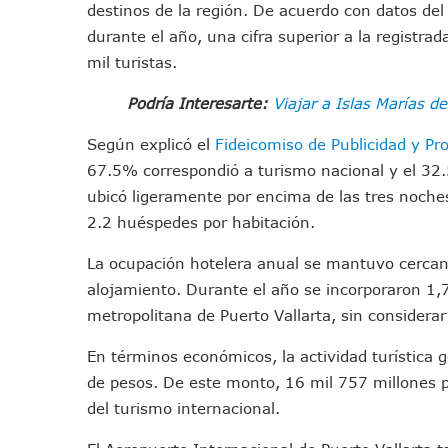
destinos de la región. De acuerdo con datos del 
IMSS Invierte 12.6 MDP En R
durante el año, una cifra superior a la registr
En Abril 2027 Terminarán El
mil turistas.
Puerto Vallarta Fortalece S
Accidente En Un RZR, Princ
Podría Interesarte:
Viajar a Islas Marías de
Este Viernes, Lemus Inaugur
Según explicó el
Fideicomiso de Publicidad y Pr
Nidos De Lluvia Busca Benefi
67.5% correspondió a turismo nacional y el 32.
Morena Cierra Filas Por La 
ubicó ligeramente por encima de las tres noch
Hallazgo De Yareli Colmenar
2.2 huéspedes por habitación.
Regresa A Puerto Vallarta L
La ocupación hotelera anual se mantuvo cercan
Ra Aguilar Acompaña A Cien
alojamiento. Durante el año se incorporaron 1,
Oleaje Y Riesgo Por Cocodri
metropolitana de Puerto Vallarta, sin considerar
“Kato” Supera El Abandono 
México Necesitaba 600 Mil 
En términos económicos, la actividad turística
Poderoso Terremoto Destru
de pesos. De este monto, 16 mil 757 millones p
del turismo internacional.
Munguía Es El Sexto Mejor A
ATM Incorpora 20 Nuevos Ca