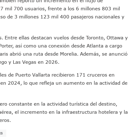
también reportó un incremento en el flujo de
s Ministerios Públicos Para Puerto Vallarta
 mil 700 usuarios, frente a los 6 millones 803 mil
to Vallarta Registra 80% De Avance En Su Construcción
uso de 3 millones 123 mil 400 pasajeros nacionales y
Percepción De Inseguridad En Puerto Vallarta
úne A Emprendedores Locales En La Isla Shopping Village
. Entre ellas destacan vuelos desde Toronto, Ottawa y
En Puerto Vallarta
Porter, así como una conexión desde Atlanta a cargo
 Derechos De Víctima De Abuso Sexual En Preescolar
olaris abrió una ruta desde Morelia. Además, se anunció
ras Reporte De Posible Crematorio Clandestino
iego y Las Vegas en 2026.
De La Principal Avenida Turística De Puerto Vallarta
les de Puerto Vallarta recibieron 171 cruceros en
etienen El Transporte Público En Puerto Vallarta
 en 2024, lo que refleja un aumento en la actividad de
ialistas Para Analizar La Conservación Del Estero El Salado
 Don Juan Ramírez En Puerto Vallarta
Asamblea Informativa En La Colonia Bobadilla
o constante en la actividad turística del destino,
 Generar Oleaje Elevado En La Costa De Jalisco
érea, el incremento en la infraestructura hotelera y la
te Verano Puede Costar Hasta 22 Mil 677 Pesos
eros.
Cocodrilos En Playas De Puerto Vallarta
ES
Al Diputado Federal Bruno Blancas