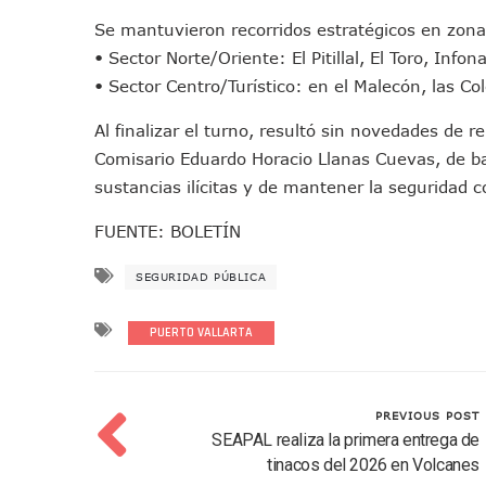
Oleaje Y Riesgo Por Cocodri
Se mantuvieron recorridos estratégicos en zonas
“Kato” Supera El Abandono 
• Sector Norte/Oriente: El Pitillal, El Toro, Infona
México Necesitaba 600 Mil 
• Sector Centro/Turístico: en el Malecón, las Co
Poderoso Terremoto Destru
Al finalizar el turno, resultó sin novedades de r
Munguía Es El Sexto Mejor A
Comisario Eduardo Horacio Llanas Cuevas, de ba
ATM Incorpora 20 Nuevos Ca
sustancias ilícitas y de mantener la seguridad c
Colectivos Piden A Lemus Má
FUENTE: BOLETÍN
Avenida Federación En Puer
Caída De “El Mencho” Elevó 
SEGURIDAD PÚBLICA
Mercado Vallarta Incluye Re
Morenistas Imparten Taller 
PUERTO VALLARTA
CEDHJ Señala Violaciones A
Ayutla Bajo Investigación T
Maleza Crece En Camellones 
PREVIOUS POST
SEAPAL realiza la primera entrega de
Lluvias E Inundaciones No D
tinacos del 2026 en Volcanes
Bruno Blancas Reúne A Espec