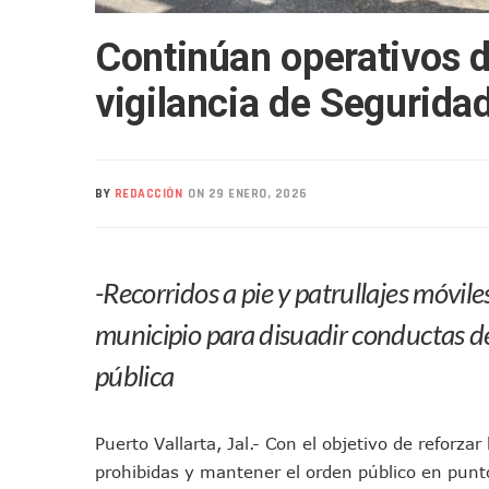
Mueren Cuatro Personas Tr
Continúan operativos 
Bruno Blancas Lleva El Mens
Liberan 180 Crías De Iguana 
vigilancia de Segurida
Puerto Vallarta Participa 
Ofrecerán Asesoría Jurídica
Juan Solís E Iris Torres Busc
BY
REDACCIÓN
ON 29 ENERO, 2026
Realizan Operativo Preventi
Arquitecto Luis Munguía Rec
Semana Lluviosa Para Puert
-Recorridos a pie y patrullajes móviles
Voces Del Orgullo Distingu
Partido Verde Conforma Su 1
municipio para disuadir conductas de
Buques Mexicanos Parten A
pública
Nuevo Transporte Eléctrico 
En Vallarta, Todos Los Cam
Puerto Vallarta, Jal.- Con el objetivo de reforzar
Centro De Autismo Es Un Par
prohibidas y mantener el orden público en punt
Lluvias Y Oleaje Elevado Ma