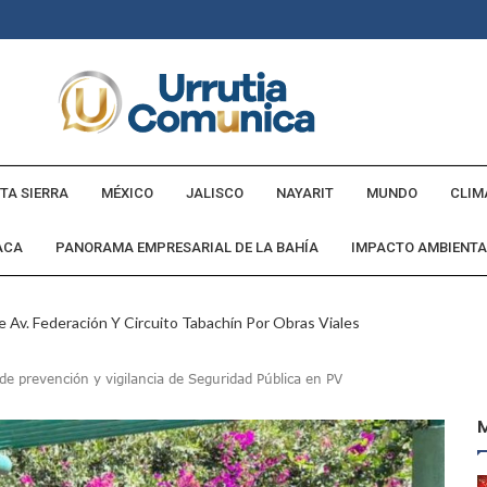
TA SIERRA
MÉXICO
JALISCO
NAYARIT
MUNDO
CLIM
ACA
PANORAMA EMPRESARIAL DE LA BAHÍA
IMPACTO AMBIENTA
 Av. Federación Y Circuito Tabachín Por Obras Viales
tadounidense Buscado Por INTERPOL
de prevención y vigilancia de Seguridad Pública en PV
a Comunidad Villa Rosa
ebederos Gratuitos En Espacios Públicos Y Turísticos
Cumple Promesa De Campaña E Inaugura Calle Margarita
andó Destruir Evidencia Del Caso Ayotzinapa: Godoy