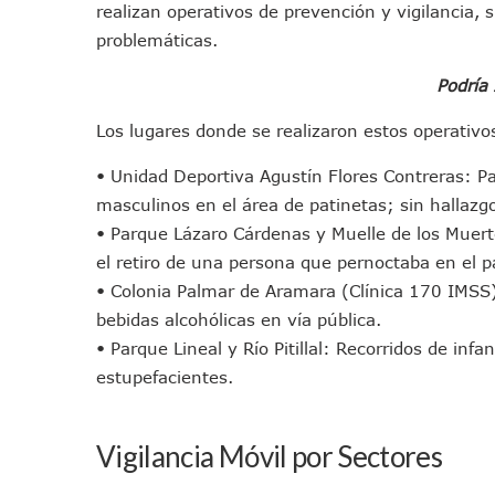
realizan operativos de prevención y vigilancia, s
Jóvenes En Movimiento Jali
problemáticas.
En PV Encabezan Preferenci
Pancho López; En La Mira D
Podría
Cae El “R1”, Presunto Autor
Los lugares donde se realizaron estos operativos
Muere Manolo Solo, Actor De
Citan A Siete Integrantes D
• Unidad Deportiva Agustín Flores Contreras: Pat
masculinos en el área de patinetas; sin hallazgos
IMSS Invierte 12.6 MDP En R
• Parque Lázaro Cárdenas y Muelle de los Muertos
En Abril 2027 Terminarán El
el retiro de una persona que pernoctaba en el p
Puerto Vallarta Fortalece S
• Colonia Palmar de Aramara (Clínica 170 IMSS
Accidente En Un RZR, Princ
bebidas alcohólicas en vía pública.
Este Viernes, Lemus Inaugur
• Parque Lineal y Río Pitillal: Recorridos de inf
Nidos De Lluvia Busca Benefi
estupefacientes.
Morena Cierra Filas Por La 
Hallazgo De Yareli Colmenar
Vigilancia Móvil por Sectores
Regresa A Puerto Vallarta L
Ra Aguilar Acompaña A Cien