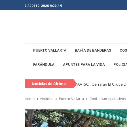
8 AGOSTO, 2026 9:30 AM
PUERTO VALLARTA
BAHÍA DE BANDERAS
COS
FARÁNDULA
APUNTES PARA LA VIDA
POLICI
Noticias de última
AVISO: Cerrarán El Cruce De
hora
Capturan En Zapopan A Es
Home
Noticias
Puerto Vallarta
Continúan operativos 
Juan Carlos Castro Visita L
SEAPAL Vallarta Instalará B
Gobierno De Luis Munguía 
Exgobernador De Guerrero M