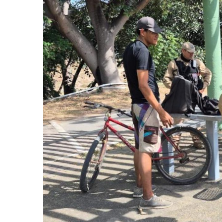
Eclipse Solar 2026: ¿En Qué
Habitante Pide Proteger A 
Coparmex Vallarta Reporta C
Violeta Y Melissa Desaparec
Juan Calderón Pide Oración
Jalisco Se Integra A Estrate
Frustran Presunto Secuestr
Infecciones Respiratorias E
SIOP Moderniza La Casa De 
Van Por La Reorganización D
Estados Unidos Endurece Su
Buscan A Wilber Armando Co
Melissa Madero Exige Aclara
Washington Enfrenta Una Em
Avanza Plan Para Construir E
Nuevas Concesiones De Taxis