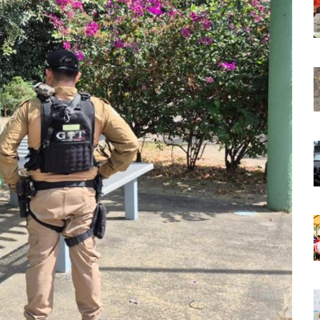
 Países Será Visible Este Fenómeno?
Los “cajos” Durante Su Cruce Por Vialidades De Nuevo Nayarit
aída En Ocupación Hotelera En Mayo, Junio Y Julio
en Tras Viajar A Puerto Vallarta Por Una Oferta De Trabajo
 Para Puerto Vallarta Ante La Virgen De Guadalupe
gia Nacional Para Sembrar 6.6 Millones De Árboles
o Virtual De Un Menor De 13 Años En Puerto Vallarta
ncabezan Las Principales Causas De Enfermedad En Jalisco
La Cultura En Mascota Con Nuevo Auditorio
e Los Archivos Municipales En Puerto Vallarta
 Combate Al CJNG Con Nuevos Cargos Y Objetivos Prioritarios
lmenares Márquez, Desaparecido En Puerto Vallarta
r Sustento Legal De Las Descargas Residuales Al Mar
ergencia Ambiental Por Incendios Históricos
stadio De Tritones Vallarta; Será Financiado Por Privados
 En Puerto Vallarta, ¿para Quiénes Aplica Y Cómo Tramitarlas?