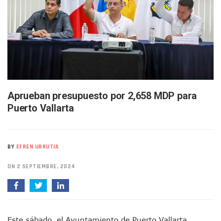
Buscan A Wilber Armando Colmenares Márquez, Desaparec
Melissa Madero Exige Aclarar Sustento Legal De Las Desca
Washington Enfrenta Una Emergencia Ambiental Por Incen
Avanza Plan Para Construir Estadio De Tritones Vallarta; S
Nuevas Concesiones De Taxis En Puerto Vallarta, ¿para Qu
Mueren Cuatro Personas Tras Explosión De Una Pipa En T
Bruno Blancas Lleva El Mensaje De La Cuarta Transformaci
Liberan 180 Crías De Iguana Verde En El Estero El Salado P
Puerto Vallarta Participa En Los PriceAgencies Awards 20
Aprueban presupuesto por 2,658 MDP para
Ofrecerán Asesoría Jurídica Gratuita En Puerto Vallarta 
Puerto Vallarta
Juan Solís E Iris Torres Buscan Integrar La Planilla Del PAN 
Realizan Operativo Preventivo En Seis Colonias Del Centro 
Arquitecto Luis Munguía Reconoce La Labor Del Personal De
Semana Lluviosa Para Puerto Vallarta Con Tormentas Y Am
BY
EFREN URRUTIA
Voces Del Orgullo Distingue A Referentes De La Comunida
Partido Verde Conforma Su 12.º “Ejército Del Verde” En L
ON 2 SEPTIEMBRE, 2024
Buques Mexicanos Parten A Venezuela Con 718 Toneladas
Nuevo Transporte Eléctrico En Puerto Vallarta: Rutas, Hora
En Vallarta, Todos Los Camiones Deben De Tener Aire Aco
Centro De Autismo Es Un Parteaguas Para Vallarta Y Jalisc
Este sábado, el Ayuntamiento de Puerto Vallarta
Lluvias Y Oleaje Elevado Marcarán El Fin De Semana En Pue