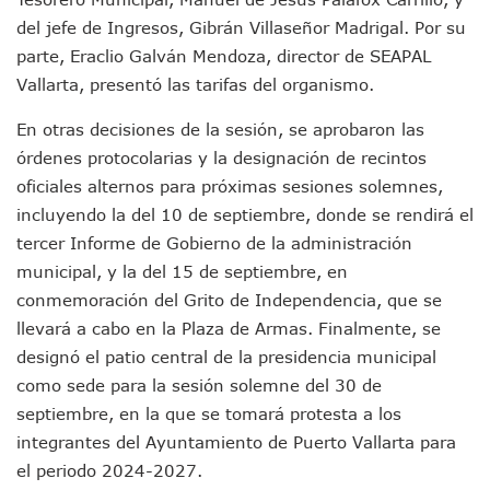
Donald Trump Asistirá A La Final Del Mundial 2026 Entre E
del jefe de Ingresos, Gibrán Villaseñor Madrigal. Por su
Retiran 10 Toneladas De Macroalga En Playa De Guayabito
parte, Eraclio Galván Mendoza, director de SEAPAL
Arranca Copa México De Clavados Zapopan 2026 En El Cen
Vallarta, presentó las tarifas del organismo.
Munguía Analiza Pedir 100 MDP De Adelanto De Participac
Bomberas De Vallarta Asistirán A Simposio Internacional 
En otras decisiones de la sesión, se aprobaron las
Región Sanitaria VIII Activa Programa Para Menores Con Di
órdenes protocolarias y la designación de recintos
Asesinan A Regidora De Tecate Por Morena Y A Su Esposo
oficiales alternos para próximas sesiones solemnes,
Recuperan Seis Vehículos Con Reporte De Robo Durante O
SEP Asigna Escuelas Para El Ciclo 2026-2027 En Jalisco; 
incluyendo la del 10 de septiembre, donde se rendirá el
Tráfico Aéreo Cae En Puerto Vallarta Durante El 2026; Gua
tercer Informe de Gobierno de la administración
SAT Lleva Su Oficina Móvil A Talpa De Allende Para Realizar
municipal, y la del 15 de septiembre, en
Mediante Asambleas Informativas Juan Carlos Castro Fort
conmemoración del Grito de Independencia, que se
IMSS Rehabilitará Infraestructura De La UMF No. 170 En Pue
llevará a cabo en la Plaza de Armas. Finalmente, se
Puerto Vallarta Se Suma A Simulacro Estatal Por Bloqueos 
Retiran Cacharros De 30 Puntos En Colonias De Puerto Vall
designó el patio central de la presidencia municipal
Movimiento Ciudadano Capacita A Su Estructura Territorial
como sede para la sesión solemne del 30 de
Hospital Civil De La Costa Inicia Su Construcción En Puerto 
septiembre, en la que se tomará protesta a los
Fechas Y Sedes De Las Jornadas De Adopción De Perros En 
integrantes del Ayuntamiento de Puerto Vallarta para
Accidente Fatal En La Autopista Guadalajara–Tepic Deja En
el periodo 2024-2027.
Ra Aguilar Fortalece La Transformación Desde Las Asambl