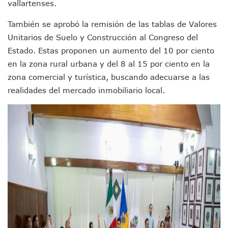
vallartenses.
Munguía Es El Sexto Mejor Alcalde De Jalisco, Según Statis
ATM Incorpora 20 Nuevos Camiones Al Corredor Bahía De 
También se aprobó la remisión de las tablas de Valores
Colectivos Piden A Lemus Más Ministerios Públicos Para Pu
Unitarios de Suelo y Construcción al Congreso del
Avenida Federación En Puerto Vallarta Registra 80% De A
Estado. Estas proponen un aumento del 10 por ciento
Caída De “El Mencho” Elevó Percepción De Inseguridad En 
Mercado Vallarta Incluye Reúne A Emprendedores Locales E
en la zona rural urbana y del 8 al 15 por ciento en la
Morenistas Imparten Taller En Puerto Vallarta
zona comercial y turística, buscando adecuarse a las
CEDHJ Señala Violaciones A Derechos De Víctima De Abuso
realidades del mercado inmobiliario local.
Ayutla Bajo Investigación Tras Reporte De Posible Cremato
Maleza Crece En Camellones De La Principal Avenida Turíst
Lluvias E Inundaciones No Detienen El Transporte Público E
Bruno Blancas Reúne A Especialistas Para Analizar La Cons
Entregan Aparato Auditivo A Don Juan Ramírez En Puerto Va
Juan Carlos Castro Realiza Asamblea Informativa En La Colo
Huracán En Formación Podría Generar Oleaje Elevado En L
Viajar A Puerto Vallarta Este Verano Puede Costar Hasta 2
Buscan Reducir Riesgos Por Cocodrilos En Playas De Puerto
Plantean “Ley Don Juanito” Al Diputado Federal Bruno Blan
Vecinos De La Playita Reciben A Juan Carlos Castro
Asesinan En Oaxaca Al Periodista Francisco Alejandro Leyv