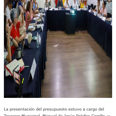
Detienen A Cuatro Hombres Armados En Bucerías; Asegur
Yussara Canales Pide Transparencia Sobre Nuevo Vertedero
Adultos Mayores De Ixtapa Tendrán Una “Casa De Día” Re
Mujeres Recorren Calles De Ixtapa Para Identificar Proble
Bruno Blancas Convoca A Mesa De Análisis Para La Conserv
CUCosta E IMSS Nayarit Avanzan En Acuerdos Para Ampliar
Videos De Presunto Convoy Armado Desatan Operativo En 
Playa Las Cocinas: Retiran Concesión Y Anuncian Plan De 
Dr. Álvarez Zayas Dirige Plan De Salud Animal Y Prevenció
Por Desaparición Forzada, Expolicías De Nayarit Enfrentar
“El Mayo” Zambada Es Condenado A Morir En Prisión En E
Orgullo Vallartense: Zhoemí Luévanos Competirá En El P
Brigada Forense Brindará Atención A Familias De Persona
Vecinos De Vallarta 500 Exponen Queja De Vialidades A Ju
Pelea De Extranjera Durante Función De “La Odisea” En Puer
Joven Esgrimista De Puerto Vallarta Asegura Lugar En El 
Llegan Camiones “oruga” A Puerto Vallarta Con Capacidad
Coordinan Operativo Para Las Tradicionales Paseadas 202
Monzón Mexicano Causará Lluvias Muy Fuertes En Jalisco 
La presentación del presupuesto estuvo a cargo del
Acusado De Homicidio En El Tuito Permanecerá Un Año En 
Descartan Riesgo De Tsunami Para Puerto Vallarta Tras Sis
Tesorero Municipal, Manuel de Jesús Palafox Carrillo, y