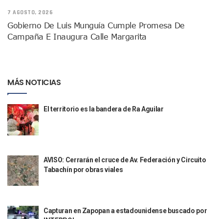
Indigentes Se Apoderan De Las Bancas Del Hospital Regiona
7 AGOSTO, 2026
Vallarta: Aseguran Casi 200 Motocicletas En Operativos V
Gobierno De Luis Munguía Cumple Promesa De
INFONAVIT Ampliará Horario De Atención En Bahía De Ba
Campaña E Inaugura Calle Margarita
Urrutia Comunica Se Encuentra En Pausa Por Crecimiento
Héctor Santana Anuncia Inspecciones Nocturnas A Motocic
Nayarit, Jalisco Y Otros 6 Estados Suspenden Clases Este 
Puerto Vallarta Suspende La Recolección De La Basura Est
MÁS NOTICIAS
Reporte Preliminar De Afectaciones, Según El Gobierno Mun
Canaco Servytur Puerto Vallarta Pide Evitar La Rapiña En N
Localizan 19 Vehículos Calcinados En Bahía De Banderas 
El territorio es la bandera de Ra Aguilar
Reportan Al Menos 60 Negocios Incendiados En Puerto Vall
Coparmex Pide Reforzar Seguridad Tras Jornada De Violenci
Sin Daños A La Infraestructura Del Aeropuerto De Vallarta,
Estados Unidos Pide A Sus Ciudadanos Resguardarse Si Est
AVISO: Cerrarán el cruce de Av. Federación y Circuito
Gobierno De México Confirma Muerte De “El Mencho” Tras 
Tabachín por obras viales
Evacúan Aeropuerto De Puerto Vallarta Y Air Canada Cance
Gobierno De Vallarta Pide No Salir De Casa Y No Abrir Neg
Reportan Captura Y Muerte De “El Mencho” En Medio De Op
Enfrentamientos Y Narcobloqueos Son Por Operativo En Ta
Capturan en Zapopan a estadounidense buscado por
Narcobloqueos Causan Pánico Y Tensión En Puerto Vallart