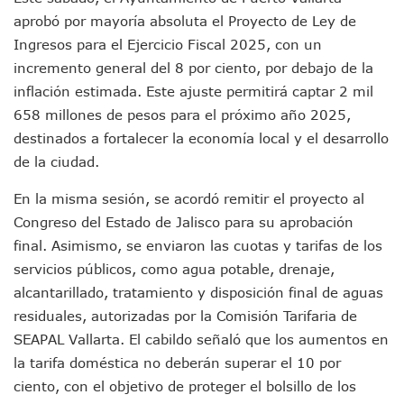
Jóvenes En Movimiento Jalisco Renueva Su Dirigencia Ru
aprobó por mayoría absoluta el Proyecto de Ley de
En PV Encabezan Preferencias Morena Y Juan Carlos Cast
Ingresos para el Ejercicio Fiscal 2025, con un
Pancho López; En La Mira Del Comité Nacional Del PAN
incremento general del 8 por ciento, por debajo de la
Cae El “R1”, Presunto Autor Intelectual Del Homicidio De 
inflación estimada. Este ajuste permitirá captar 2 mil
Muere Manolo Solo, Actor De “El Laberinto Del Fauno”, A L
658 millones de pesos para el próximo año 2025,
Citan A Siete Integrantes De La Semar Por Investigación Por
IMSS Invierte 12.6 MDP En Remodelar Urgencias Del Hospita
destinados a fortalecer la economía local y el desarrollo
En Abril 2027 Terminarán El Centro Regional De Autismo En
de la ciudad.
Puerto Vallarta Fortalece Su Promoción En California Con 
Accidente En Un RZR, Principal Hipótesis Por La Muerte D
En la misma sesión, se acordó remitir el proyecto al
Este Viernes, Lemus Inaugurará El Sistema De Electromovil
Congreso del Estado de Jalisco para su aprobación
Nidos De Lluvia Busca Beneficiar A 100 Familias De Puerto 
final. Asimismo, se enviaron las cuotas y tarifas de los
Morena Cierra Filas Por La Defensa Del Agua De Calidad En
servicios públicos, como agua potable, drenaje,
Hallazgo De Yareli Colmenares Tovar Eleva A 4 Cuerpos En
alcantarillado, tratamiento y disposición final de aguas
Regresa A Puerto Vallarta La Premiación Nacional De La L
Ra Aguilar Acompaña A Cientos De Familias En Las Pasead
residuales, autorizadas por la Comisión Tarifaria de
Oleaje Y Riesgo Por Cocodrilos Mantienen Restricciones En
SEAPAL Vallarta. El cabildo señaló que los aumentos en
“Kato” Supera El Abandono Y Comienza Una Nueva Vida Co
la tarifa doméstica no deberán superar el 10 por
México Necesitaba 600 Mil Empleos; Solo Generó 262 Mil
ciento, con el objetivo de proteger el bolsillo de los
Poderoso Terremoto Destruye Edificios Y Puentes En Jap