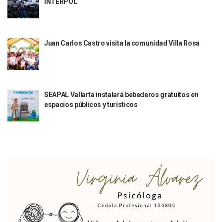
INTERPOL
Justicia Penal-Oral Sigue Rezagada A 10 Años De La Entrada
Polvo, Ruido, Máquinas… Así Las Obras Inconclusas En El 
Decomisan 4 Toneladas De Droga En Aguas De Manzanillo,
Incendio En Taller De Vehículos Pesados En San Juan De Lo
Juan Carlos Castro visita la comunidad Villa Rosa
Congreso Médico En Puerto Vallarta Dejará Beneficios Soc
Estados Unidos Detecta Red Ilícita De Tiempos Compartid
Mueren 8 Personas De Bahía De Banderas En Operativo Na
Personas Therian Convocan A Mega Convivio En Guadalaja
Unirse Vallarta: Horario De Atención De Oficina De Búsq
SEAPAL Vallarta instalará bebederos gratuitos en
espacios públicos y turísticos
Localizan Y Liberan A Cuatro Personas Que Permanecían I
Ola De Calor Alcanzará Su Máximo Este Jueves En Jalisco,
Macro Desfogue De Tuberías Dejará Sin Agua A 150 Colonia
Sigue El Programa De Bacheo En Puerto Vallarta
Localizan A Menor Extraviada En La Nueva Central De Aut
Alumnos De “La Pesquera” Se Intoxican Tras Consumir Clo
Bruno Blancas Destaca Avances Legislativos Aprobados En
¡Qué Horror! Buscan Posible Fosa Clandestina En El Patio D
Melissa Madero Denuncia Despido De Su Personal Por Pres
Puerto Vallarta Presente En El Anuncio Del Plan Integral D
Miércoles De Ceniza: ¿Qué Significa La Cruz Que Se Pone E