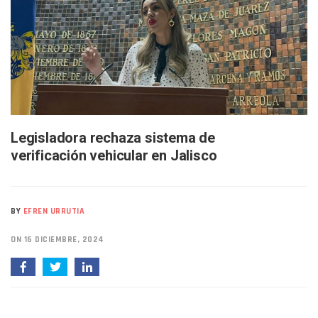
SIOP Moderniza La Casa De La Cultura En Mascota Con Nue
Van Por La Reorganización De Los Archivos Municipales En 
Estados Unidos Endurece Su Combate Al CJNG Con Nuevos 
Buscan A Wilber Armando Colmenares Márquez, Desaparec
Melissa Madero Exige Aclarar Sustento Legal De Las Desca
Washington Enfrenta Una Emergencia Ambiental Por Incen
Avanza Plan Para Construir Estadio De Tritones Vallarta; S
Nuevas Concesiones De Taxis En Puerto Vallarta, ¿para Qu
Mueren Cuatro Personas Tras Explosión De Una Pipa En T
Legisladora rechaza sistema de
Bruno Blancas Lleva El Mensaje De La Cuarta Transformaci
verificación vehicular en Jalisco
Liberan 180 Crías De Iguana Verde En El Estero El Salado P
Puerto Vallarta Participa En Los PriceAgencies Awards 20
Ofrecerán Asesoría Jurídica Gratuita En Puerto Vallarta 
Juan Solís E Iris Torres Buscan Integrar La Planilla Del PAN 
BY
EFREN URRUTIA
Realizan Operativo Preventivo En Seis Colonias Del Centro 
Arquitecto Luis Munguía Reconoce La Labor Del Personal De
ON 16 DICIEMBRE, 2024
Semana Lluviosa Para Puerto Vallarta Con Tormentas Y Am
Voces Del Orgullo Distingue A Referentes De La Comunida
Partido Verde Conforma Su 12.º “Ejército Del Verde” En L
Buques Mexicanos Parten A Venezuela Con 718 Toneladas
Nuevo Transporte Eléctrico En Puerto Vallarta: Rutas, Hora