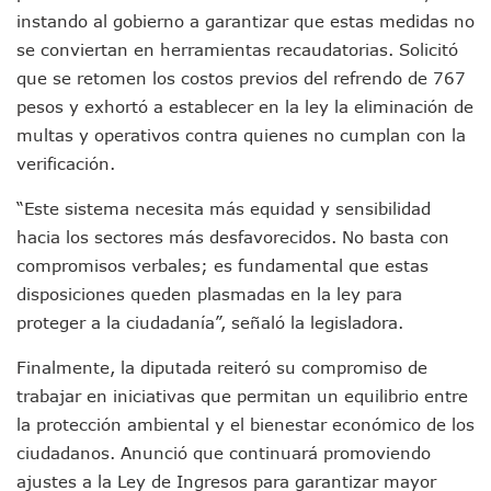
Fechas Y Sedes De Las Jornadas De Adopción De Perros En 
instando al gobierno a garantizar que estas medidas no
Accidente Fatal En La Autopista Guadalajara–Tepic Deja En
se conviertan en herramientas recaudatorias. Solicitó
Ra Aguilar Fortalece La Transformación Desde Las Asambl
que se retomen los costos previos del refrendo de 767
Aparecen Vivos Los Tres Estudiantes Desaparecidos De Gu
pesos y exhortó a establecer en la ley la eliminación de
Tras Caer Ante Inglaterra, México Recibe Multa Económica
Dictan Prisión Preventiva A Exdirector De Pemex Por Presun
multas y operativos contra quienes no cumplan con la
Juan Carlos Castro Visitó La Colonia Cristóbal Colón
verificación.
Puente Amado Nervo Avanza En Un 80%, ¿se Abrirá Este Ju
C5 Jalisco Recupera Vehículo Robado De Puerto Vallarta En
“Este sistema necesita más equidad y sensibilidad
Lamenta Demolición De Finca Tradicional El Colegio De Arq
hacia los sectores más desfavorecidos. No basta con
Genera Críticas La Compra De 35 Nuevas Patrullas Para Pue
compromisos verbales; es fundamental que estas
Alejandro, Julión Y Alfredito Darán Magna Serenata En La 
disposiciones queden plasmadas en la ley para
Bloquean Acceso A Lancheros Y Pescadores En El Estero;
proteger a la ciudadanía”, señaló la legisladora.
Recuerdan Contingencia Del Marigalante Con Reconocimi
Vallarta Destaca En Competitividad Urbana Por Turismo, F
Finalmente, la diputada reiteró su compromiso de
Peritajes Buscan Esclarecer Muerte De Regidora De Cabo 
trabajar en iniciativas que permitan un equilibrio entre
IDEFT Y Hotel De Puerto Vallarta Acuerdan Programa Para C
PAN Vallarta Distribuye 40 Paquetes De Artículos De Prim
la protección ambiental y el bienestar económico de los
No Ha Pasado La Basura En 6 Días En La Colonia Villas Uni
ciudadanos. Anunció que continuará promoviendo
Convocan A Exposición Fotográfica Sobre El “domingo Negr
ajustes a la Ley de Ingresos para garantizar mayor
Temporal De Lluvias Mantienen En Alerta A Vallarta; Llam