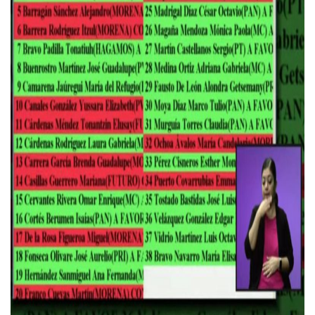
Plantean “Ley Don Juanito” Al Diputado Federal Bruno Blan
Vecinos De La Playita Reciben A Juan Carlos Castro
Asesinan En Oaxaca Al Periodista Francisco Alejandro Leyv
Detienen A Cuatro Hombres Armados En Bucerías; Asegur
Yussara Canales Pide Transparencia Sobre Nuevo Vertedero
Adultos Mayores De Ixtapa Tendrán Una “Casa De Día” Re
Mujeres Recorren Calles De Ixtapa Para Identificar Proble
Bruno Blancas Convoca A Mesa De Análisis Para La Conserv
CUCosta E IMSS Nayarit Avanzan En Acuerdos Para Ampliar
Videos De Presunto Convoy Armado Desatan Operativo En 
Playa Las Cocinas: Retiran Concesión Y Anuncian Plan De 
Dr. Álvarez Zayas Dirige Plan De Salud Animal Y Prevenció
Por Desaparición Forzada, Expolicías De Nayarit Enfrentar
“El Mayo” Zambada Es Condenado A Morir En Prisión En E
Orgullo Vallartense: Zhoemí Luévanos Competirá En El P
Brigada Forense Brindará Atención A Familias De Persona
Vecinos De Vallarta 500 Exponen Queja De Vialidades A Ju
Pelea De Extranjera Durante Función De “La Odisea” En Puer
Joven Esgrimista De Puerto Vallarta Asegura Lugar En El 
Llegan Camiones “oruga” A Puerto Vallarta Con Capacidad
Coordinan Operativo Para Las Tradicionales Paseadas 202