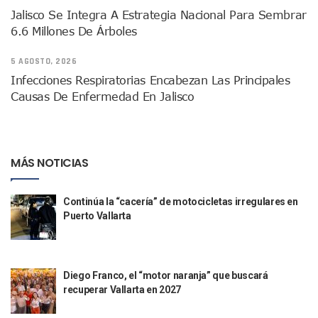
Reportan Captura Y Muerte De “El Mencho” En Medio De Op
Jalisco Se Integra A Estrategia Nacional Para Sembrar
Enfrentamientos Y Narcobloqueos Son Por Operativo En Ta
6.6 Millones De Árboles
Narcobloqueos Causan Pánico Y Tensión En Puerto Vallart
Justicia Penal-Oral Sigue Rezagada A 10 Años De La Entrada
5 AGOSTO, 2026
Polvo, Ruido, Máquinas… Así Las Obras Inconclusas En El 
Infecciones Respiratorias Encabezan Las Principales
Decomisan 4 Toneladas De Droga En Aguas De Manzanillo,
Causas De Enfermedad En Jalisco
Incendio En Taller De Vehículos Pesados En San Juan De Lo
Congreso Médico En Puerto Vallarta Dejará Beneficios Soc
Estados Unidos Detecta Red Ilícita De Tiempos Compartid
Mueren 8 Personas De Bahía De Banderas En Operativo Na
MÁS NOTICIAS
Personas Therian Convocan A Mega Convivio En Guadalaja
Unirse Vallarta: Horario De Atención De Oficina De Búsq
Localizan Y Liberan A Cuatro Personas Que Permanecían I
Continúa la “cacería” de motocicletas irregulares en
Ola De Calor Alcanzará Su Máximo Este Jueves En Jalisco,
Puerto Vallarta
Macro Desfogue De Tuberías Dejará Sin Agua A 150 Colonia
Sigue El Programa De Bacheo En Puerto Vallarta
Localizan A Menor Extraviada En La Nueva Central De Aut
Diego Franco, el “motor naranja” que buscará
Alumnos De “La Pesquera” Se Intoxican Tras Consumir Clo
recuperar Vallarta en 2027
Bruno Blancas Destaca Avances Legislativos Aprobados En
¡Qué Horror! Buscan Posible Fosa Clandestina En El Patio D