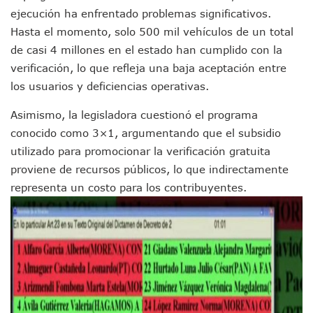
“Kato” Supera El Abandono Y Comienza Una Nueva Vida Co
ejecución ha enfrentado problemas significativos.
México Necesitaba 600 Mil Empleos; Solo Generó 262 Mil
Hasta el momento, solo 500 mil vehículos de un total
Poderoso Terremoto Destruye Edificios Y Puentes En Jap
de casi 4 millones en el estado han cumplido con la
Munguía Es El Sexto Mejor Alcalde De Jalisco, Según Statis
verificación, lo que refleja una baja aceptación entre
ATM Incorpora 20 Nuevos Camiones Al Corredor Bahía De 
Colectivos Piden A Lemus Más Ministerios Públicos Para Pu
los usuarios y deficiencias operativas.
Avenida Federación En Puerto Vallarta Registra 80% De A
Asimismo, la legisladora cuestionó el programa
Caída De “El Mencho” Elevó Percepción De Inseguridad En 
Mercado Vallarta Incluye Reúne A Emprendedores Locales E
conocido como 3×1, argumentando que el subsidio
Morenistas Imparten Taller En Puerto Vallarta
utilizado para promocionar la verificación gratuita
CEDHJ Señala Violaciones A Derechos De Víctima De Abuso
proviene de recursos públicos, lo que indirectamente
Ayutla Bajo Investigación Tras Reporte De Posible Cremato
representa un costo para los contribuyentes.
Maleza Crece En Camellones De La Principal Avenida Turíst
Lluvias E Inundaciones No Detienen El Transporte Público E
Bruno Blancas Reúne A Especialistas Para Analizar La Cons
Entregan Aparato Auditivo A Don Juan Ramírez En Puerto Va
Juan Carlos Castro Realiza Asamblea Informativa En La Colo
Huracán En Formación Podría Generar Oleaje Elevado En L
Viajar A Puerto Vallarta Este Verano Puede Costar Hasta 2
Buscan Reducir Riesgos Por Cocodrilos En Playas De Puerto