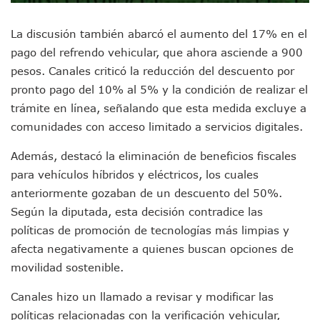
Monzón Mexicano Causará Lluvias Muy Fuertes En Jalisco 
Acusado De Homicidio En El Tuito Permanecerá Un Año En 
La discusión también abarcó el aumento del 17% en el
Descartan Riesgo De Tsunami Para Puerto Vallarta Tras Sis
pago del refrendo vehicular, que ahora asciende a 900
Donald Trump Asistirá A La Final Del Mundial 2026 Entre E
pesos. Canales criticó la reducción del descuento por
Retiran 10 Toneladas De Macroalga En Playa De Guayabito
pronto pago del 10% al 5% y la condición de realizar el
Arranca Copa México De Clavados Zapopan 2026 En El Cen
Munguía Analiza Pedir 100 MDP De Adelanto De Participac
trámite en línea, señalando que esta medida excluye a
Bomberas De Vallarta Asistirán A Simposio Internacional 
comunidades con acceso limitado a servicios digitales.
Región Sanitaria VIII Activa Programa Para Menores Con Di
Asesinan A Regidora De Tecate Por Morena Y A Su Esposo
Además, destacó la eliminación de beneficios fiscales
Recuperan Seis Vehículos Con Reporte De Robo Durante O
para vehículos híbridos y eléctricos, los cuales
SEP Asigna Escuelas Para El Ciclo 2026-2027 En Jalisco; 
anteriormente gozaban de un descuento del 50%.
Tráfico Aéreo Cae En Puerto Vallarta Durante El 2026; Gua
Según la diputada, esta decisión contradice las
SAT Lleva Su Oficina Móvil A Talpa De Allende Para Realizar
políticas de promoción de tecnologías más limpias y
Mediante Asambleas Informativas Juan Carlos Castro Fort
IMSS Rehabilitará Infraestructura De La UMF No. 170 En Pue
afecta negativamente a quienes buscan opciones de
Puerto Vallarta Se Suma A Simulacro Estatal Por Bloqueos 
movilidad sostenible.
Retiran Cacharros De 30 Puntos En Colonias De Puerto Vall
Movimiento Ciudadano Capacita A Su Estructura Territorial
Canales hizo un llamado a revisar y modificar las
Hospital Civil De La Costa Inicia Su Construcción En Puerto 
políticas relacionadas con la verificación vehicular,