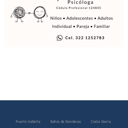
Así Protege La Suprema Corte A Dueños De Vehículos Que
Fátima Bosh, ¿la Mexicana Renuncia A Su Corona Como M
Un Piloto Captó A Una Presunta Nave Extraterrestre En Co
Vigilan Parques, Canchas Y Avenidas Para Bajar Actos Ilícit
Zapopan: Retiran 29 Motocicletas Irregulares En Operativo V
Muere Joven Tras Ser Arrollado Por Un Camión De UnibusP
Formalizan Uso De Espacio Comunitario En Verde Vallarta
Choque De Camionetas Deja Un Muerto En Autopista A Puer
Detienen A Peligroso Homicida De Guadalajara, Vinculado
Aprueban Nuevo Programa De Becas Escolares En Puerto V
Grasas De Establecimientos Comerciales Provocan Tapon
Colocan Cruz En Memoria De Clarisa Rodríguez En El Sitio 
Parejas En México: Bajan Matrimonios Y Crecen Uniones L
Yussara Canales Presenta La “ley Clarisa” Contra Conduct
Muere “Ma Nena”, La Abuelita Mexicana Que Se Robó El Co
Empresario De Vallarta Participa En La Feria De Innovaci
Avanza Reducción De La Jornada Laboral A 40 Horas; La Ap
Localizan Cuatro Vehículos Robados En Puerto Vallarta
CANIRAC Vallarta–Bahía De Banderas Reelige A Martha Par
Puerto Vallarta
Bahía de Banderas
Costa Sierra
Reportan Poncha Llantas En Carretera Compostela–Las Va