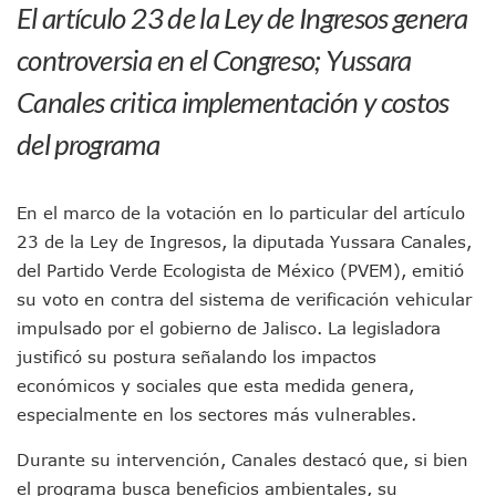
El artículo 23 de la Ley de Ingresos genera
En Vallarta, Todos Los Camiones Deben De Tener Aire Aco
Centro De Autismo Es Un Parteaguas Para Vallarta Y Jalisc
controversia en el Congreso; Yussara
Lluvias Y Oleaje Elevado Marcarán El Fin De Semana En Pue
Canales critica implementación y costos
Jóvenes En Movimiento Jalisco Renueva Su Dirigencia Ru
En PV Encabezan Preferencias Morena Y Juan Carlos Cast
del programa
Pancho López; En La Mira Del Comité Nacional Del PAN
Cae El “R1”, Presunto Autor Intelectual Del Homicidio De 
Muere Manolo Solo, Actor De “El Laberinto Del Fauno”, A L
En el marco de la votación en lo particular del artículo
Citan A Siete Integrantes De La Semar Por Investigación Por
IMSS Invierte 12.6 MDP En Remodelar Urgencias Del Hospita
23 de la Ley de Ingresos, la diputada Yussara Canales,
En Abril 2027 Terminarán El Centro Regional De Autismo En
del Partido Verde Ecologista de México (PVEM), emitió
Puerto Vallarta Fortalece Su Promoción En California Con 
su voto en contra del sistema de verificación vehicular
Accidente En Un RZR, Principal Hipótesis Por La Muerte D
impulsado por el gobierno de Jalisco. La legisladora
Este Viernes, Lemus Inaugurará El Sistema De Electromovil
justificó su postura señalando los impactos
Nidos De Lluvia Busca Beneficiar A 100 Familias De Puerto 
económicos y sociales que esta medida genera,
Morena Cierra Filas Por La Defensa Del Agua De Calidad En
Hallazgo De Yareli Colmenares Tovar Eleva A 4 Cuerpos En
especialmente en los sectores más vulnerables.
Regresa A Puerto Vallarta La Premiación Nacional De La L
Durante su intervención, Canales destacó que, si bien
Ra Aguilar Acompaña A Cientos De Familias En Las Pasead
Oleaje Y Riesgo Por Cocodrilos Mantienen Restricciones En
el programa busca beneficios ambientales, su