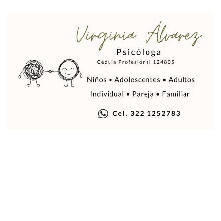
Mueren 8 Personas De Bahía De Banderas En Operativo Na
Personas Therian Convocan A Mega Convivio En Guadalaja
Unirse Vallarta: Horario De Atención De Oficina De Búsq
Localizan Y Liberan A Cuatro Personas Que Permanecían I
Ola De Calor Alcanzará Su Máximo Este Jueves En Jalisco,
Macro Desfogue De Tuberías Dejará Sin Agua A 150 Colonia
Sigue El Programa De Bacheo En Puerto Vallarta
Localizan A Menor Extraviada En La Nueva Central De Aut
Alumnos De “La Pesquera” Se Intoxican Tras Consumir Clo
Bruno Blancas Destaca Avances Legislativos Aprobados En
¡Qué Horror! Buscan Posible Fosa Clandestina En El Patio D
Melissa Madero Denuncia Despido De Su Personal Por Pres
Puerto Vallarta Presente En El Anuncio Del Plan Integral D
Miércoles De Ceniza: ¿Qué Significa La Cruz Que Se Pone E
Quiso Matar A Un Anciano Con Parkinson En Puerto Vallart
¡El Pitillal Vive Su Primera Feria Del Libro!
Quema Controlada En Atenguillo Busca Minimizar Riesgo D
Marx Arriaga Abandona Oficinas De La SEP Tras 100 Horas
100 Pacientes Oncológicos Piden No Cambiar A Enfermeros
“Paseo De La Fama” En Vallarta Genera Dudas Tras Visita De