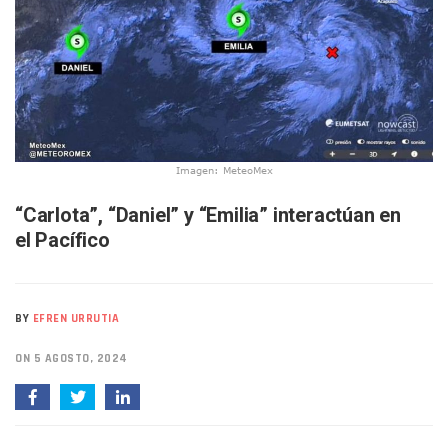
Bruno Blancas Lleva El Mensaje De La Cuarta Transformaci
Liberan 180 Crías De Iguana Verde En El Estero El Salado P
Puerto Vallarta Participa En Los PriceAgencies Awards 20
Ofrecerán Asesoría Jurídica Gratuita En Puerto Vallarta 
Juan Solís E Iris Torres Buscan Integrar La Planilla Del PAN 
Realizan Operativo Preventivo En Seis Colonias Del Centro 
Arquitecto Luis Munguía Reconoce La Labor Del Personal De
Semana Lluviosa Para Puerto Vallarta Con Tormentas Y Am
Imagen: MeteoMex
Voces Del Orgullo Distingue A Referentes De La Comunida
Partido Verde Conforma Su 12.º “Ejército Del Verde” En L
“Carlota”, “Daniel” y “Emilia” interactúan en
Buques Mexicanos Parten A Venezuela Con 718 Toneladas
el Pacífico
Nuevo Transporte Eléctrico En Puerto Vallarta: Rutas, Hora
En Vallarta, Todos Los Camiones Deben De Tener Aire Aco
Centro De Autismo Es Un Parteaguas Para Vallarta Y Jalisc
Lluvias Y Oleaje Elevado Marcarán El Fin De Semana En Pue
BY
EFREN URRUTIA
Jóvenes En Movimiento Jalisco Renueva Su Dirigencia Ru
En PV Encabezan Preferencias Morena Y Juan Carlos Cast
ON 5 AGOSTO, 2024
Pancho López; En La Mira Del Comité Nacional Del PAN
Cae El “R1”, Presunto Autor Intelectual Del Homicidio De 
Muere Manolo Solo, Actor De “El Laberinto Del Fauno”, A L
Citan A Siete Integrantes De La Semar Por Investigación Por