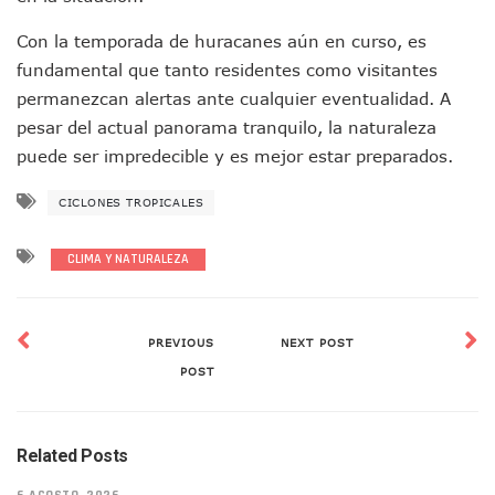
Asesinan A Regidora De Tecate Por Morena Y A Su Esposo
Con la temporada de huracanes aún en curso, es
Recuperan Seis Vehículos Con Reporte De Robo Durante O
SEP Asigna Escuelas Para El Ciclo 2026-2027 En Jalisco; 
fundamental que tanto residentes como visitantes
Tráfico Aéreo Cae En Puerto Vallarta Durante El 2026; Gua
permanezcan alertas ante cualquier eventualidad. A
SAT Lleva Su Oficina Móvil A Talpa De Allende Para Realizar
pesar del actual panorama tranquilo, la naturaleza
Mediante Asambleas Informativas Juan Carlos Castro Fort
puede ser impredecible y es mejor estar preparados.
IMSS Rehabilitará Infraestructura De La UMF No. 170 En Pue
Puerto Vallarta Se Suma A Simulacro Estatal Por Bloqueos 
CICLONES TROPICALES
Retiran Cacharros De 30 Puntos En Colonias De Puerto Vall
Movimiento Ciudadano Capacita A Su Estructura Territorial
CLIMA Y NATURALEZA
Hospital Civil De La Costa Inicia Su Construcción En Puerto 
Fechas Y Sedes De Las Jornadas De Adopción De Perros En 
Accidente Fatal En La Autopista Guadalajara–Tepic Deja En
Ra Aguilar Fortalece La Transformación Desde Las Asambl
PREVIOUS
NEXT POST
Aparecen Vivos Los Tres Estudiantes Desaparecidos De Gu
POST
Tras Caer Ante Inglaterra, México Recibe Multa Económica
Dictan Prisión Preventiva A Exdirector De Pemex Por Presun
Juan Carlos Castro Visitó La Colonia Cristóbal Colón
Related Posts
Puente Amado Nervo Avanza En Un 80%, ¿se Abrirá Este Ju
C5 Jalisco Recupera Vehículo Robado De Puerto Vallarta En