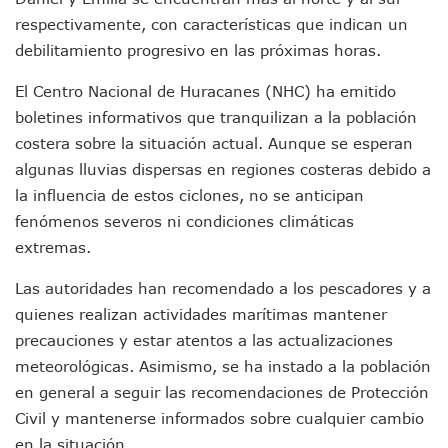
Videos De Presunto Convoy Armado Desatan Operativo En 
respectivamente, con características que indican un
Playa Las Cocinas: Retiran Concesión Y Anuncian Plan De 
Dr. Álvarez Zayas Dirige Plan De Salud Animal Y Prevenció
debilitamiento progresivo en las próximas horas.
Por Desaparición Forzada, Expolicías De Nayarit Enfrentar
El Centro Nacional de Huracanes (NHC) ha emitido
“El Mayo” Zambada Es Condenado A Morir En Prisión En E
Orgullo Vallartense: Zhoemí Luévanos Competirá En El P
boletines informativos que tranquilizan a la población
Brigada Forense Brindará Atención A Familias De Persona
costera sobre la situación actual. Aunque se esperan
Vecinos De Vallarta 500 Exponen Queja De Vialidades A Ju
algunas lluvias dispersas en regiones costeras debido a
Pelea De Extranjera Durante Función De “La Odisea” En Puer
la influencia de estos ciclones, no se anticipan
Joven Esgrimista De Puerto Vallarta Asegura Lugar En El 
fenómenos severos ni condiciones climáticas
Llegan Camiones “oruga” A Puerto Vallarta Con Capacidad
Coordinan Operativo Para Las Tradicionales Paseadas 202
extremas.
Monzón Mexicano Causará Lluvias Muy Fuertes En Jalisco 
Las autoridades han recomendado a los pescadores y a
Acusado De Homicidio En El Tuito Permanecerá Un Año En 
Descartan Riesgo De Tsunami Para Puerto Vallarta Tras Sis
quienes realizan actividades marítimas mantener
Donald Trump Asistirá A La Final Del Mundial 2026 Entre E
precauciones y estar atentos a las actualizaciones
Retiran 10 Toneladas De Macroalga En Playa De Guayabito
meteorológicas. Asimismo, se ha instado a la población
Arranca Copa México De Clavados Zapopan 2026 En El Cen
en general a seguir las recomendaciones de Protección
Munguía Analiza Pedir 100 MDP De Adelanto De Participac
Civil y mantenerse informados sobre cualquier cambio
Bomberas De Vallarta Asistirán A Simposio Internacional 
Región Sanitaria VIII Activa Programa Para Menores Con Di
en la situación.