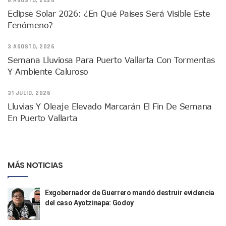
6 AGOSTO, 2026
Lamenta Demolición De Finca Tradicional El Colegio De Arq
Eclipse Solar 2026: ¿En Qué Países Será Visible Este
Genera Críticas La Compra De 35 Nuevas Patrullas Para Pue
Fenómeno?
Alejandro, Julión Y Alfredito Darán Magna Serenata En La 
Bloquean Acceso A Lancheros Y Pescadores En El Estero;
3 AGOSTO, 2026
Recuerdan Contingencia Del Marigalante Con Reconocimi
Semana Lluviosa Para Puerto Vallarta Con Tormentas
Vallarta Destaca En Competitividad Urbana Por Turismo, F
Peritajes Buscan Esclarecer Muerte De Regidora De Cabo 
Y Ambiente Caluroso
IDEFT Y Hotel De Puerto Vallarta Acuerdan Programa Para C
PAN Vallarta Distribuye 40 Paquetes De Artículos De Prim
31 JULIO, 2026
No Ha Pasado La Basura En 6 Días En La Colonia Villas Uni
Lluvias Y Oleaje Elevado Marcarán El Fin De Semana
Convocan A Exposición Fotográfica Sobre El “domingo Negr
En Puerto Vallarta
Temporal De Lluvias Mantienen En Alerta A Vallarta; Llam
Ra Aguilar Recorre Rancho Nácar, Ojos De Agua Y Lomas De
Caen Más De 100 Personas Durante Operativo “Salvando V
Impulsa Juan Carlos Castro Almaguer Jornada Médica Grat
MÁS NOTICIAS
Indigentes Se Apoderan De Las Bancas Del Hospital Regiona
Vallarta: Aseguran Casi 200 Motocicletas En Operativos V
Exgobernador de Guerrero mandó destruir evidencia
INFONAVIT Ampliará Horario De Atención En Bahía De Ba
del caso Ayotzinapa: Godoy
Urrutia Comunica Se Encuentra En Pausa Por Crecimiento
Héctor Santana Anuncia Inspecciones Nocturnas A Motocic
Nayarit, Jalisco Y Otros 6 Estados Suspenden Clases Este 