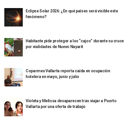
Puerto Vallarta Suspende La Recolección De La Basura Est
Eclipse Solar 2026: ¿En qué países será visible este
Reporte Preliminar De Afectaciones, Según El Gobierno Mun
fenómeno?
Canaco Servytur Puerto Vallarta Pide Evitar La Rapiña En N
Localizan 19 Vehículos Calcinados En Bahía De Banderas 
Reportan Al Menos 60 Negocios Incendiados En Puerto Vall
Coparmex Pide Reforzar Seguridad Tras Jornada De Violenci
Habitante pide proteger a los “cajos” durante su cruce
Sin Daños A La Infraestructura Del Aeropuerto De Vallarta,
por vialidades de Nuevo Nayarit
Estados Unidos Pide A Sus Ciudadanos Resguardarse Si Est
Gobierno De México Confirma Muerte De “El Mencho” Tras 
Evacúan Aeropuerto De Puerto Vallarta Y Air Canada Cance
Gobierno De Vallarta Pide No Salir De Casa Y No Abrir Neg
Coparmex Vallarta reporta caída en ocupación
Reportan Captura Y Muerte De “El Mencho” En Medio De Op
hotelera en mayo, junio y julio
Enfrentamientos Y Narcobloqueos Son Por Operativo En Ta
Narcobloqueos Causan Pánico Y Tensión En Puerto Vallart
Justicia Penal-Oral Sigue Rezagada A 10 Años De La Entrada
Violeta y Melissa desaparecen tras viajar a Puerto
Polvo, Ruido, Máquinas… Así Las Obras Inconclusas En El 
Vallarta por una oferta de trabajo
Decomisan 4 Toneladas De Droga En Aguas De Manzanillo,
Incendio En Taller De Vehículos Pesados En San Juan De Lo
Congreso Médico En Puerto Vallarta Dejará Beneficios Soc
Estados Unidos Detecta Red Ilícita De Tiempos Compartid