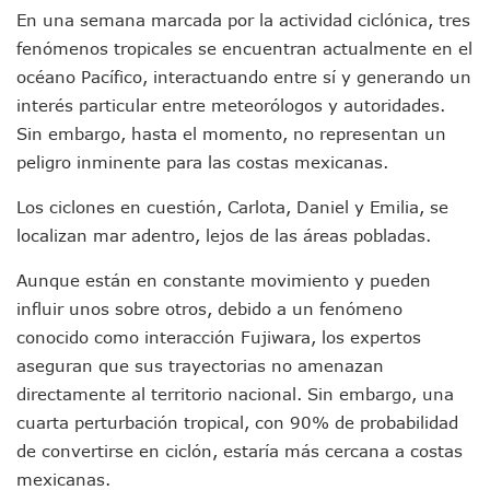
En una semana marcada por la actividad ciclónica, tres
IMSS Invierte 12.6 MDP En Remodelar Urgencias Del Hospita
En Abril 2027 Terminarán El Centro Regional De Autismo En
fenómenos tropicales se encuentran actualmente en el
Puerto Vallarta Fortalece Su Promoción En California Con 
océano Pacífico, interactuando entre sí y generando un
Accidente En Un RZR, Principal Hipótesis Por La Muerte D
interés particular entre meteorólogos y autoridades.
Este Viernes, Lemus Inaugurará El Sistema De Electromovil
Sin embargo, hasta el momento, no representan un
Nidos De Lluvia Busca Beneficiar A 100 Familias De Puerto 
peligro inminente para las costas mexicanas.
Morena Cierra Filas Por La Defensa Del Agua De Calidad En
Hallazgo De Yareli Colmenares Tovar Eleva A 4 Cuerpos En
Los ciclones en cuestión, Carlota, Daniel y Emilia, se
Regresa A Puerto Vallarta La Premiación Nacional De La L
localizan mar adentro, lejos de las áreas pobladas.
Ra Aguilar Acompaña A Cientos De Familias En Las Pasead
Oleaje Y Riesgo Por Cocodrilos Mantienen Restricciones En
Aunque están en constante movimiento y pueden
“Kato” Supera El Abandono Y Comienza Una Nueva Vida Co
influir unos sobre otros, debido a un fenómeno
México Necesitaba 600 Mil Empleos; Solo Generó 262 Mil
Poderoso Terremoto Destruye Edificios Y Puentes En Jap
conocido como interacción Fujiwara, los expertos
Munguía Es El Sexto Mejor Alcalde De Jalisco, Según Statis
aseguran que sus trayectorias no amenazan
ATM Incorpora 20 Nuevos Camiones Al Corredor Bahía De 
directamente al territorio nacional. Sin embargo, una
Colectivos Piden A Lemus Más Ministerios Públicos Para Pu
cuarta perturbación tropical, con 90% de probabilidad
Avenida Federación En Puerto Vallarta Registra 80% De A
de convertirse en ciclón, estaría más cercana a costas
Caída De “El Mencho” Elevó Percepción De Inseguridad En 
Mercado Vallarta Incluye Reúne A Emprendedores Locales E
mexicanas.