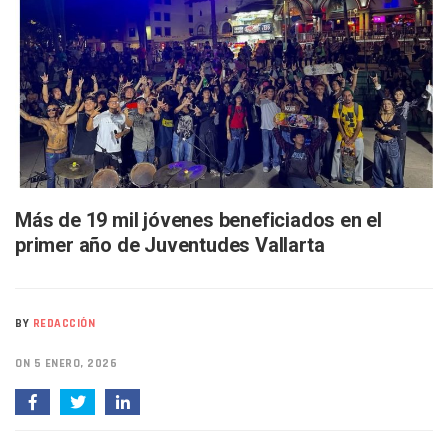
Buscan A Wilber Armando Colmenares Márquez, Desaparec
Melissa Madero Exige Aclarar Sustento Legal De Las Desca
Washington Enfrenta Una Emergencia Ambiental Por Incen
Avanza Plan Para Construir Estadio De Tritones Vallarta; S
Nuevas Concesiones De Taxis En Puerto Vallarta, ¿para Qu
Mueren Cuatro Personas Tras Explosión De Una Pipa En T
Bruno Blancas Lleva El Mensaje De La Cuarta Transformaci
Liberan 180 Crías De Iguana Verde En El Estero El Salado P
Puerto Vallarta Participa En Los PriceAgencies Awards 20
Ofrecerán Asesoría Jurídica Gratuita En Puerto Vallarta 
Más de 19 mil jóvenes beneficiados en el
Juan Solís E Iris Torres Buscan Integrar La Planilla Del PAN 
primer año de Juventudes Vallarta
Realizan Operativo Preventivo En Seis Colonias Del Centro 
Arquitecto Luis Munguía Reconoce La Labor Del Personal De
Semana Lluviosa Para Puerto Vallarta Con Tormentas Y Am
Voces Del Orgullo Distingue A Referentes De La Comunida
BY
REDACCIÓN
Partido Verde Conforma Su 12.º “Ejército Del Verde” En L
Buques Mexicanos Parten A Venezuela Con 718 Toneladas
ON 5 ENERO, 2026
Nuevo Transporte Eléctrico En Puerto Vallarta: Rutas, Hora
En Vallarta, Todos Los Camiones Deben De Tener Aire Aco
Centro De Autismo Es Un Parteaguas Para Vallarta Y Jalisc
Lluvias Y Oleaje Elevado Marcarán El Fin De Semana En Pue