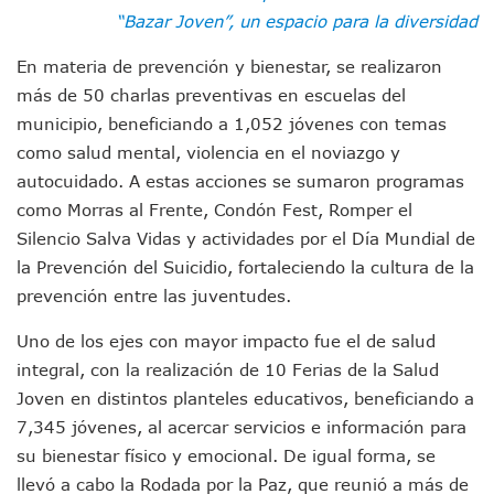
Munguía Es El Sexto Mejor Alcalde De Jalisco, Según Statis
“Bazar Joven”, un espacio para la diversidad
ATM Incorpora 20 Nuevos Camiones Al Corredor Bahía De 
Colectivos Piden A Lemus Más Ministerios Públicos Para Pu
En materia de prevención y bienestar, se realizaron
Avenida Federación En Puerto Vallarta Registra 80% De A
más de 50 charlas preventivas en escuelas del
Caída De “El Mencho” Elevó Percepción De Inseguridad En 
municipio, beneficiando a 1,052 jóvenes con temas
Mercado Vallarta Incluye Reúne A Emprendedores Locales E
como salud mental, violencia en el noviazgo y
Morenistas Imparten Taller En Puerto Vallarta
autocuidado. A estas acciones se sumaron programas
CEDHJ Señala Violaciones A Derechos De Víctima De Abuso
Ayutla Bajo Investigación Tras Reporte De Posible Cremato
como Morras al Frente, Condón Fest, Romper el
Maleza Crece En Camellones De La Principal Avenida Turíst
Silencio Salva Vidas y actividades por el Día Mundial de
Lluvias E Inundaciones No Detienen El Transporte Público E
la Prevención del Suicidio, fortaleciendo la cultura de la
Bruno Blancas Reúne A Especialistas Para Analizar La Cons
prevención entre las juventudes.
Entregan Aparato Auditivo A Don Juan Ramírez En Puerto Va
Juan Carlos Castro Realiza Asamblea Informativa En La Colo
Uno de los ejes con mayor impacto fue el de salud
Huracán En Formación Podría Generar Oleaje Elevado En L
integral, con la realización de 10 Ferias de la Salud
Viajar A Puerto Vallarta Este Verano Puede Costar Hasta 2
Joven en distintos planteles educativos, beneficiando a
Buscan Reducir Riesgos Por Cocodrilos En Playas De Puerto
Plantean “Ley Don Juanito” Al Diputado Federal Bruno Blan
7,345 jóvenes, al acercar servicios e información para
Vecinos De La Playita Reciben A Juan Carlos Castro
su bienestar físico y emocional. De igual forma, se
Asesinan En Oaxaca Al Periodista Francisco Alejandro Leyv
llevó a cabo la Rodada por la Paz, que reunió a más de