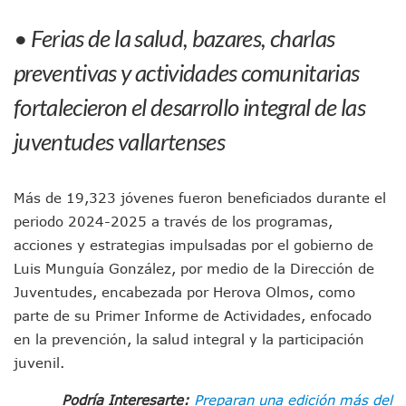
Jóvenes En Movimiento Jalisco Renueva Su Dirigencia Ru
• Ferias de la salud, bazares, charlas
En PV Encabezan Preferencias Morena Y Juan Carlos Cast
Pancho López; En La Mira Del Comité Nacional Del PAN
preventivas y actividades comunitarias
Cae El “R1”, Presunto Autor Intelectual Del Homicidio De 
Muere Manolo Solo, Actor De “El Laberinto Del Fauno”, A L
fortalecieron el desarrollo integral de las
Citan A Siete Integrantes De La Semar Por Investigación Por
juventudes vallartenses
IMSS Invierte 12.6 MDP En Remodelar Urgencias Del Hospita
En Abril 2027 Terminarán El Centro Regional De Autismo En
Puerto Vallarta Fortalece Su Promoción En California Con 
Accidente En Un RZR, Principal Hipótesis Por La Muerte D
Más de 19,323 jóvenes fueron beneficiados durante el
Este Viernes, Lemus Inaugurará El Sistema De Electromovil
periodo 2024-2025 a través de los programas,
Nidos De Lluvia Busca Beneficiar A 100 Familias De Puerto 
acciones y estrategias impulsadas por el gobierno de
Morena Cierra Filas Por La Defensa Del Agua De Calidad En
Luis Munguía González, por medio de la Dirección de
Hallazgo De Yareli Colmenares Tovar Eleva A 4 Cuerpos En
Juventudes, encabezada por Herova Olmos, como
Regresa A Puerto Vallarta La Premiación Nacional De La L
parte de su Primer Informe de Actividades, enfocado
Ra Aguilar Acompaña A Cientos De Familias En Las Pasead
Oleaje Y Riesgo Por Cocodrilos Mantienen Restricciones En
en la prevención, la salud integral y la participación
“Kato” Supera El Abandono Y Comienza Una Nueva Vida Co
juvenil.
México Necesitaba 600 Mil Empleos; Solo Generó 262 Mil
Poderoso Terremoto Destruye Edificios Y Puentes En Jap
Podría Interesarte:
Preparan una edición más del