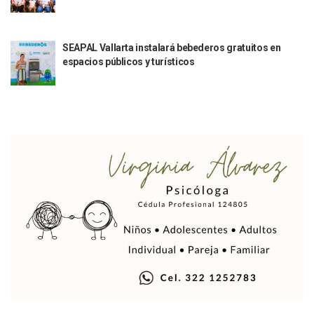
Indigentes Se Apoderan De Las Bancas Del Hospital Regiona
Vallarta: Aseguran Casi 200 Motocicletas En Operativos V
INFONAVIT Ampliará Horario De Atención En Bahía De Ba
SEAPAL Vallarta instalará bebederos gratuitos en
espacios públicos y turísticos
Urrutia Comunica Se Encuentra En Pausa Por Crecimiento
Héctor Santana Anuncia Inspecciones Nocturnas A Motocic
Nayarit, Jalisco Y Otros 6 Estados Suspenden Clases Este 
Puerto Vallarta Suspende La Recolección De La Basura Est
Reporte Preliminar De Afectaciones, Según El Gobierno Mun
Canaco Servytur Puerto Vallarta Pide Evitar La Rapiña En N
Localizan 19 Vehículos Calcinados En Bahía De Banderas 
Reportan Al Menos 60 Negocios Incendiados En Puerto Vall
Coparmex Pide Reforzar Seguridad Tras Jornada De Violenci
Sin Daños A La Infraestructura Del Aeropuerto De Vallarta,
Estados Unidos Pide A Sus Ciudadanos Resguardarse Si Est
Gobierno De México Confirma Muerte De “El Mencho” Tras 
Evacúan Aeropuerto De Puerto Vallarta Y Air Canada Cance
Gobierno De Vallarta Pide No Salir De Casa Y No Abrir Neg
Reportan Captura Y Muerte De “El Mencho” En Medio De Op
Enfrentamientos Y Narcobloqueos Son Por Operativo En Ta
Narcobloqueos Causan Pánico Y Tensión En Puerto Vallart