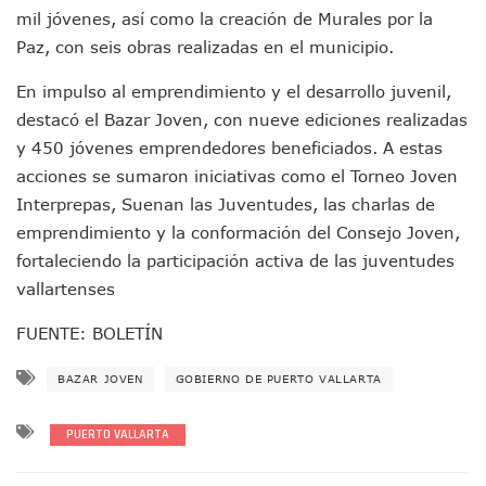
Detienen A Cuatro Hombres Armados En Bucerías; Asegur
mil jóvenes, así como la creación de Murales por la
Yussara Canales Pide Transparencia Sobre Nuevo Vertedero
Paz, con seis obras realizadas en el municipio.
Adultos Mayores De Ixtapa Tendrán Una “Casa De Día” Re
Mujeres Recorren Calles De Ixtapa Para Identificar Proble
En impulso al emprendimiento y el desarrollo juvenil,
Bruno Blancas Convoca A Mesa De Análisis Para La Conserv
destacó el Bazar Joven, con nueve ediciones realizadas
CUCosta E IMSS Nayarit Avanzan En Acuerdos Para Ampliar
Videos De Presunto Convoy Armado Desatan Operativo En 
y 450 jóvenes emprendedores beneficiados. A estas
Playa Las Cocinas: Retiran Concesión Y Anuncian Plan De 
acciones se sumaron iniciativas como el Torneo Joven
Dr. Álvarez Zayas Dirige Plan De Salud Animal Y Prevenció
Interprepas, Suenan las Juventudes, las charlas de
Por Desaparición Forzada, Expolicías De Nayarit Enfrentar
emprendimiento y la conformación del Consejo Joven,
“El Mayo” Zambada Es Condenado A Morir En Prisión En E
fortaleciendo la participación activa de las juventudes
Orgullo Vallartense: Zhoemí Luévanos Competirá En El P
vallartenses
Brigada Forense Brindará Atención A Familias De Persona
Vecinos De Vallarta 500 Exponen Queja De Vialidades A Ju
FUENTE: BOLETÍN
Pelea De Extranjera Durante Función De “La Odisea” En Puer
Joven Esgrimista De Puerto Vallarta Asegura Lugar En El 
BAZAR JOVEN
GOBIERNO DE PUERTO VALLARTA
Llegan Camiones “oruga” A Puerto Vallarta Con Capacidad
Coordinan Operativo Para Las Tradicionales Paseadas 202
Monzón Mexicano Causará Lluvias Muy Fuertes En Jalisco 
PUERTO VALLARTA
Acusado De Homicidio En El Tuito Permanecerá Un Año En 
Descartan Riesgo De Tsunami Para Puerto Vallarta Tras Sis