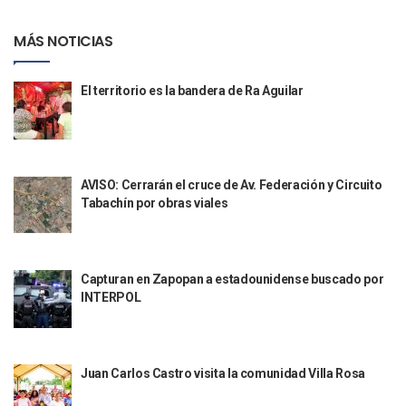
Aparecen Vivos Los Tres Estudiantes Desaparecidos De Gu
Tras Caer Ante Inglaterra, México Recibe Multa Económica
MÁS NOTICIAS
Dictan Prisión Preventiva A Exdirector De Pemex Por Presun
Juan Carlos Castro Visitó La Colonia Cristóbal Colón
Puente Amado Nervo Avanza En Un 80%, ¿se Abrirá Este Ju
El territorio es la bandera de Ra Aguilar
C5 Jalisco Recupera Vehículo Robado De Puerto Vallarta En
Lamenta Demolición De Finca Tradicional El Colegio De Arq
Genera Críticas La Compra De 35 Nuevas Patrullas Para Pue
Alejandro, Julión Y Alfredito Darán Magna Serenata En La 
AVISO: Cerrarán el cruce de Av. Federación y Circuito
Bloquean Acceso A Lancheros Y Pescadores En El Estero;
Tabachín por obras viales
Recuerdan Contingencia Del Marigalante Con Reconocimi
Vallarta Destaca En Competitividad Urbana Por Turismo, F
Peritajes Buscan Esclarecer Muerte De Regidora De Cabo 
IDEFT Y Hotel De Puerto Vallarta Acuerdan Programa Para C
Capturan en Zapopan a estadounidense buscado por
PAN Vallarta Distribuye 40 Paquetes De Artículos De Prim
INTERPOL
No Ha Pasado La Basura En 6 Días En La Colonia Villas Uni
Convocan A Exposición Fotográfica Sobre El “domingo Negr
Temporal De Lluvias Mantienen En Alerta A Vallarta; Llam
Ra Aguilar Recorre Rancho Nácar, Ojos De Agua Y Lomas De
Juan Carlos Castro visita la comunidad Villa Rosa
Caen Más De 100 Personas Durante Operativo “Salvando V
Impulsa Juan Carlos Castro Almaguer Jornada Médica Grat