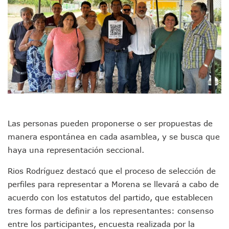
Plantean “Ley Don Juanito” Al Diputado Federal Bruno Blan
Vecinos De La Playita Reciben A Juan Carlos Castro
Asesinan En Oaxaca Al Periodista Francisco Alejandro Leyv
Detienen A Cuatro Hombres Armados En Bucerías; Asegur
Yussara Canales Pide Transparencia Sobre Nuevo Vertedero
Adultos Mayores De Ixtapa Tendrán Una “Casa De Día” Re
Mujeres Recorren Calles De Ixtapa Para Identificar Proble
Bruno Blancas Convoca A Mesa De Análisis Para La Conserv
CUCosta E IMSS Nayarit Avanzan En Acuerdos Para Ampliar
Videos De Presunto Convoy Armado Desatan Operativo En 
Playa Las Cocinas: Retiran Concesión Y Anuncian Plan De 
Las personas pueden proponerse o ser propuestas de
Dr. Álvarez Zayas Dirige Plan De Salud Animal Y Prevenció
Por Desaparición Forzada, Expolicías De Nayarit Enfrentar
manera espontánea en cada asamblea, y se busca que
“El Mayo” Zambada Es Condenado A Morir En Prisión En E
haya una representación seccional.
Orgullo Vallartense: Zhoemí Luévanos Competirá En El P
Brigada Forense Brindará Atención A Familias De Persona
Rios Rodríguez destacó que el proceso de selección de
Vecinos De Vallarta 500 Exponen Queja De Vialidades A Ju
perfiles para representar a Morena se llevará a cabo de
Pelea De Extranjera Durante Función De “La Odisea” En Puer
acuerdo con los estatutos del partido, que establecen
Joven Esgrimista De Puerto Vallarta Asegura Lugar En El 
tres formas de definir a los representantes: consenso
Llegan Camiones “oruga” A Puerto Vallarta Con Capacidad
entre los participantes, encuesta realizada por la
Coordinan Operativo Para Las Tradicionales Paseadas 202