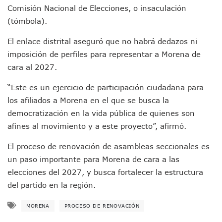
Comisión Nacional de Elecciones, o insaculación
Monzón Mexicano Causará Lluvias Muy Fuertes En Jalisco 
Acusado De Homicidio En El Tuito Permanecerá Un Año En 
(tómbola).
Descartan Riesgo De Tsunami Para Puerto Vallarta Tras Sis
Donald Trump Asistirá A La Final Del Mundial 2026 Entre E
El enlace distrital aseguró que no habrá dedazos ni
Retiran 10 Toneladas De Macroalga En Playa De Guayabito
imposición de perfiles para representar a Morena de
Arranca Copa México De Clavados Zapopan 2026 En El Cen
cara al 2027.
Munguía Analiza Pedir 100 MDP De Adelanto De Participac
Bomberas De Vallarta Asistirán A Simposio Internacional 
“Este es un ejercicio de participación ciudadana para
Región Sanitaria VIII Activa Programa Para Menores Con Di
los afiliados a Morena en el que se busca la
Asesinan A Regidora De Tecate Por Morena Y A Su Esposo
democratización en la vida pública de quienes son
Recuperan Seis Vehículos Con Reporte De Robo Durante O
afines al movimiento y a este proyecto”, afirmó.
SEP Asigna Escuelas Para El Ciclo 2026-2027 En Jalisco; 
Tráfico Aéreo Cae En Puerto Vallarta Durante El 2026; Gua
El proceso de renovación de asambleas seccionales es
SAT Lleva Su Oficina Móvil A Talpa De Allende Para Realizar
un paso importante para Morena de cara a las
Mediante Asambleas Informativas Juan Carlos Castro Fort
IMSS Rehabilitará Infraestructura De La UMF No. 170 En Pue
elecciones del 2027, y busca fortalecer la estructura
Puerto Vallarta Se Suma A Simulacro Estatal Por Bloqueos 
del partido en la región.
Retiran Cacharros De 30 Puntos En Colonias De Puerto Vall
Movimiento Ciudadano Capacita A Su Estructura Territorial
MORENA
PROCESO DE RENOVACIÓN
Hospital Civil De La Costa Inicia Su Construcción En Puerto 