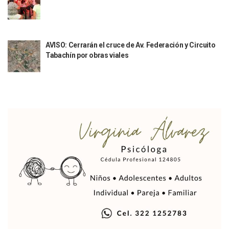
Reportan Captura Y Muerte De “El Mencho” En Medio De Op
Enfrentamientos Y Narcobloqueos Son Por Operativo En Ta
Narcobloqueos Causan Pánico Y Tensión En Puerto Vallart
Justicia Penal-Oral Sigue Rezagada A 10 Años De La Entrada
AVISO: Cerrarán el cruce de Av. Federación y Circuito
Polvo, Ruido, Máquinas… Así Las Obras Inconclusas En El 
Tabachín por obras viales
Decomisan 4 Toneladas De Droga En Aguas De Manzanillo,
Incendio En Taller De Vehículos Pesados En San Juan De Lo
Congreso Médico En Puerto Vallarta Dejará Beneficios Soc
Estados Unidos Detecta Red Ilícita De Tiempos Compartid
Mueren 8 Personas De Bahía De Banderas En Operativo Na
Personas Therian Convocan A Mega Convivio En Guadalaja
Unirse Vallarta: Horario De Atención De Oficina De Búsq
Localizan Y Liberan A Cuatro Personas Que Permanecían I
Ola De Calor Alcanzará Su Máximo Este Jueves En Jalisco,
Macro Desfogue De Tuberías Dejará Sin Agua A 150 Colonia
Sigue El Programa De Bacheo En Puerto Vallarta
Localizan A Menor Extraviada En La Nueva Central De Aut
Alumnos De “La Pesquera” Se Intoxican Tras Consumir Clo
Bruno Blancas Destaca Avances Legislativos Aprobados En
¡Qué Horror! Buscan Posible Fosa Clandestina En El Patio D