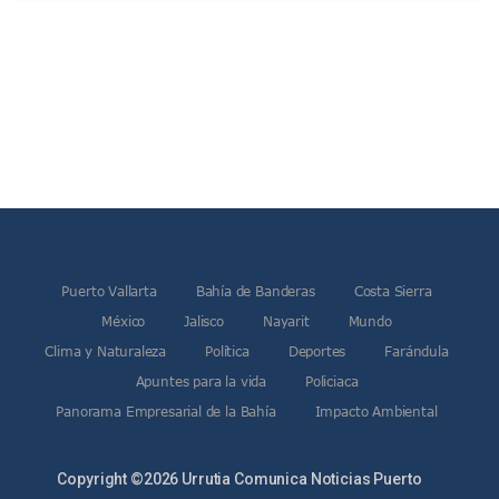
Melissa Madero Denuncia Despido De Su Personal Por Pres
Puerto Vallarta Presente En El Anuncio Del Plan Integral D
Miércoles De Ceniza: ¿Qué Significa La Cruz Que Se Pone E
Quiso Matar A Un Anciano Con Parkinson En Puerto Vallart
¡El Pitillal Vive Su Primera Feria Del Libro!
Quema Controlada En Atenguillo Busca Minimizar Riesgo D
Marx Arriaga Abandona Oficinas De La SEP Tras 100 Horas
100 Pacientes Oncológicos Piden No Cambiar A Enfermeros
“Paseo De La Fama” En Vallarta Genera Dudas Tras Visita De
Air Canadá Anuncia Vuelo Directo Entre Guadalajara Y Mon
Hay 507 Personas Desaparecidas En Puerto Vallarta
Gobierno De Lemus Abre Oficina Especializada En Personas
Puerto Vallarta
Bahía de Banderas
Costa Sierra
Anexo De Ixtapa Privaría Ilegalmente De Personas, Acusa C
México
Jalisco
Nayarit
Mundo
Puerto Vallarta Acompaña En La Despedida Fúnebre Del Do
Puerto Vallarta Registra Más Ballenas Que Nunca Este 2
Clima y Naturaleza
Política
Deportes
Farándula
SEAPAL Tendrá Módulos Itinerantes Para Inscripción A Su
Apuntes para la vida
Policiaca
Fin De Semana De San Valentín Impulsa Ventas En Restaura
Panorama Empresarial de la Bahía
Impacto Ambiental
Zapopan: Cae Presunto Coordinador De Célula Dedicada A 
Ponen En Marcha Campaña ‘No Es Lo Que Parece’ Para Pre
Estado Y Municipio Impulsan A Microempresas Vallartens
Copyright ©2026 Urrutia Comunica Noticias Puerto
Vuelca Camioneta Con Jornaleros Cerca De Talpa De Allen