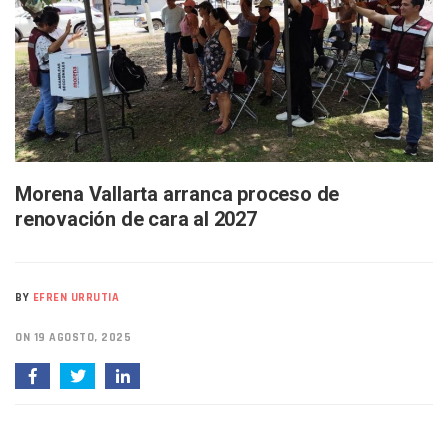
SIOP Moderniza La Casa De La Cultura En Mascota Con Nue
Van Por La Reorganización De Los Archivos Municipales En 
Estados Unidos Endurece Su Combate Al CJNG Con Nuevos 
Buscan A Wilber Armando Colmenares Márquez, Desaparec
Melissa Madero Exige Aclarar Sustento Legal De Las Desca
Washington Enfrenta Una Emergencia Ambiental Por Incen
Avanza Plan Para Construir Estadio De Tritones Vallarta; S
Nuevas Concesiones De Taxis En Puerto Vallarta, ¿para Qu
Mueren Cuatro Personas Tras Explosión De Una Pipa En T
Morena Vallarta arranca proceso de
Bruno Blancas Lleva El Mensaje De La Cuarta Transformaci
renovación de cara al 2027
Liberan 180 Crías De Iguana Verde En El Estero El Salado P
Puerto Vallarta Participa En Los PriceAgencies Awards 20
Ofrecerán Asesoría Jurídica Gratuita En Puerto Vallarta 
Juan Solís E Iris Torres Buscan Integrar La Planilla Del PAN 
BY
EFREN URRUTIA
Realizan Operativo Preventivo En Seis Colonias Del Centro 
Arquitecto Luis Munguía Reconoce La Labor Del Personal De
ON 19 AGOSTO, 2025
Semana Lluviosa Para Puerto Vallarta Con Tormentas Y Am
Voces Del Orgullo Distingue A Referentes De La Comunida
Partido Verde Conforma Su 12.º “Ejército Del Verde” En L
Buques Mexicanos Parten A Venezuela Con 718 Toneladas
Nuevo Transporte Eléctrico En Puerto Vallarta: Rutas, Hora