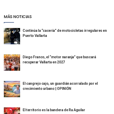
Ra Aguilar Recorre Rancho Nácar, Ojos De Agua Y Lomas De
Caen Más De 100 Personas Durante Operativo “Salvando V
MÁS NOTICIAS
Impulsa Juan Carlos Castro Almaguer Jornada Médica Grat
Indigentes Se Apoderan De Las Bancas Del Hospital Regiona
Vallarta: Aseguran Casi 200 Motocicletas En Operativos V
Continúa la “cacería” de motocicletas irregulares en
INFONAVIT Ampliará Horario De Atención En Bahía De Ba
Puerto Vallarta
Urrutia Comunica Se Encuentra En Pausa Por Crecimiento
Héctor Santana Anuncia Inspecciones Nocturnas A Motocic
Nayarit, Jalisco Y Otros 6 Estados Suspenden Clases Este 
Puerto Vallarta Suspende La Recolección De La Basura Est
Diego Franco, el “motor naranja” que buscará
Reporte Preliminar De Afectaciones, Según El Gobierno Mun
recuperar Vallarta en 2027
Canaco Servytur Puerto Vallarta Pide Evitar La Rapiña En N
Localizan 19 Vehículos Calcinados En Bahía De Banderas 
Reportan Al Menos 60 Negocios Incendiados En Puerto Vall
El cangrejo cajo, un guardián acorralado por el
Coparmex Pide Reforzar Seguridad Tras Jornada De Violenci
crecimiento urbano || OPINIÓN
Sin Daños A La Infraestructura Del Aeropuerto De Vallarta,
Estados Unidos Pide A Sus Ciudadanos Resguardarse Si Est
Gobierno De México Confirma Muerte De “El Mencho” Tras 
Evacúan Aeropuerto De Puerto Vallarta Y Air Canada Cance
El territorio es la bandera de Ra Aguilar
Gobierno De Vallarta Pide No Salir De Casa Y No Abrir Neg