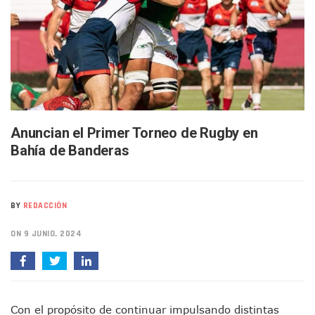
Bruno Blancas Lleva El Mensaje De La Cuarta Transformaci
Liberan 180 Crías De Iguana Verde En El Estero El Salado P
Puerto Vallarta Participa En Los PriceAgencies Awards 20
Ofrecerán Asesoría Jurídica Gratuita En Puerto Vallarta 
Juan Solís E Iris Torres Buscan Integrar La Planilla Del PAN 
Realizan Operativo Preventivo En Seis Colonias Del Centro 
Arquitecto Luis Munguía Reconoce La Labor Del Personal De
Semana Lluviosa Para Puerto Vallarta Con Tormentas Y Am
Voces Del Orgullo Distingue A Referentes De La Comunida
Anuncian el Primer Torneo de Rugby en
Partido Verde Conforma Su 12.º “Ejército Del Verde” En L
Bahía de Banderas
Buques Mexicanos Parten A Venezuela Con 718 Toneladas
Nuevo Transporte Eléctrico En Puerto Vallarta: Rutas, Hora
En Vallarta, Todos Los Camiones Deben De Tener Aire Aco
Centro De Autismo Es Un Parteaguas Para Vallarta Y Jalisc
BY
REDACCIÓN
Lluvias Y Oleaje Elevado Marcarán El Fin De Semana En Pue
ON 9 JUNIO, 2024
Jóvenes En Movimiento Jalisco Renueva Su Dirigencia Ru
En PV Encabezan Preferencias Morena Y Juan Carlos Cast
Pancho López; En La Mira Del Comité Nacional Del PAN
Cae El “R1”, Presunto Autor Intelectual Del Homicidio De 
Muere Manolo Solo, Actor De “El Laberinto Del Fauno”, A L
Con el propósito de continuar impulsando distintas
Citan A Siete Integrantes De La Semar Por Investigación Por