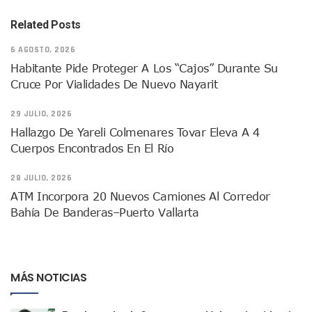
Asesinan A Regidora De Tecate Por Morena Y A Su Esposo
Related Posts
Recuperan Seis Vehículos Con Reporte De Robo Durante O
SEP Asigna Escuelas Para El Ciclo 2026-2027 En Jalisco; 
6 AGOSTO, 2026
Tráfico Aéreo Cae En Puerto Vallarta Durante El 2026; Gua
Habitante Pide Proteger A Los “cajos” Durante Su
SAT Lleva Su Oficina Móvil A Talpa De Allende Para Realizar
Cruce Por Vialidades De Nuevo Nayarit
Mediante Asambleas Informativas Juan Carlos Castro Fort
IMSS Rehabilitará Infraestructura De La UMF No. 170 En Pue
29 JULIO, 2026
Puerto Vallarta Se Suma A Simulacro Estatal Por Bloqueos 
Hallazgo De Yareli Colmenares Tovar Eleva A 4
Retiran Cacharros De 30 Puntos En Colonias De Puerto Vall
Cuerpos Encontrados En El Río
Movimiento Ciudadano Capacita A Su Estructura Territorial
Hospital Civil De La Costa Inicia Su Construcción En Puerto 
28 JULIO, 2026
Fechas Y Sedes De Las Jornadas De Adopción De Perros En 
Accidente Fatal En La Autopista Guadalajara–Tepic Deja En
ATM Incorpora 20 Nuevos Camiones Al Corredor
Ra Aguilar Fortalece La Transformación Desde Las Asambl
Bahía De Banderas–Puerto Vallarta
Aparecen Vivos Los Tres Estudiantes Desaparecidos De Gu
Tras Caer Ante Inglaterra, México Recibe Multa Económica
Dictan Prisión Preventiva A Exdirector De Pemex Por Presun
Juan Carlos Castro Visitó La Colonia Cristóbal Colón
MÁS NOTICIAS
Puente Amado Nervo Avanza En Un 80%, ¿se Abrirá Este Ju
C5 Jalisco Recupera Vehículo Robado De Puerto Vallarta En