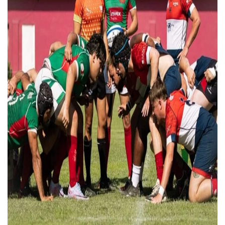
Morenistas Imparten Taller En Puerto Vallarta
CEDHJ Señala Violaciones A Derechos De Víctima De Abuso
Ayutla Bajo Investigación Tras Reporte De Posible Cremato
Maleza Crece En Camellones De La Principal Avenida Turíst
Lluvias E Inundaciones No Detienen El Transporte Público E
Bruno Blancas Reúne A Especialistas Para Analizar La Cons
Entregan Aparato Auditivo A Don Juan Ramírez En Puerto Va
Juan Carlos Castro Realiza Asamblea Informativa En La Colo
Huracán En Formación Podría Generar Oleaje Elevado En L
Viajar A Puerto Vallarta Este Verano Puede Costar Hasta 2
Buscan Reducir Riesgos Por Cocodrilos En Playas De Puerto
Plantean “Ley Don Juanito” Al Diputado Federal Bruno Blan
Vecinos De La Playita Reciben A Juan Carlos Castro
Asesinan En Oaxaca Al Periodista Francisco Alejandro Leyv
Detienen A Cuatro Hombres Armados En Bucerías; Asegur
Yussara Canales Pide Transparencia Sobre Nuevo Vertedero
Adultos Mayores De Ixtapa Tendrán Una “Casa De Día” Re
Mujeres Recorren Calles De Ixtapa Para Identificar Proble
Bruno Blancas Convoca A Mesa De Análisis Para La Conserv
CUCosta E IMSS Nayarit Avanzan En Acuerdos Para Ampliar