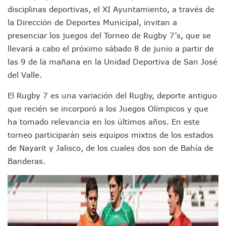
disciplinas deportivas, el XI Ayuntamiento, a través de
IMSS Invierte 12.6 MDP En Remodelar Urgencias Del Hospita
En Abril 2027 Terminarán El Centro Regional De Autismo En
la Dirección de Deportes Municipal, invitan a
Puerto Vallarta Fortalece Su Promoción En California Con 
presenciar los juegos del Torneo de Rugby 7’s, que se
Accidente En Un RZR, Principal Hipótesis Por La Muerte D
llevará a cabo el próximo sábado 8 de junio a partir de
Este Viernes, Lemus Inaugurará El Sistema De Electromovil
las 9 de la mañana en la Unidad Deportiva de San José
Nidos De Lluvia Busca Beneficiar A 100 Familias De Puerto 
del Valle.
Morena Cierra Filas Por La Defensa Del Agua De Calidad En
Hallazgo De Yareli Colmenares Tovar Eleva A 4 Cuerpos En
El Rugby 7 es una variación del Rugby, deporte antiguo
Regresa A Puerto Vallarta La Premiación Nacional De La L
que recién se incorporó a los Juegos Olímpicos y que
Ra Aguilar Acompaña A Cientos De Familias En Las Pasead
Oleaje Y Riesgo Por Cocodrilos Mantienen Restricciones En
ha tomado relevancia en los últimos años. En este
“Kato” Supera El Abandono Y Comienza Una Nueva Vida Co
torneo participarán seis equipos mixtos de los estados
México Necesitaba 600 Mil Empleos; Solo Generó 262 Mil
de Nayarit y Jalisco, de los cuales dos son de Bahía de
Poderoso Terremoto Destruye Edificios Y Puentes En Jap
Banderas.
Munguía Es El Sexto Mejor Alcalde De Jalisco, Según Statis
ATM Incorpora 20 Nuevos Camiones Al Corredor Bahía De 
Colectivos Piden A Lemus Más Ministerios Públicos Para Pu
Avenida Federación En Puerto Vallarta Registra 80% De A
Caída De “El Mencho” Elevó Percepción De Inseguridad En 
Mercado Vallarta Incluye Reúne A Emprendedores Locales E