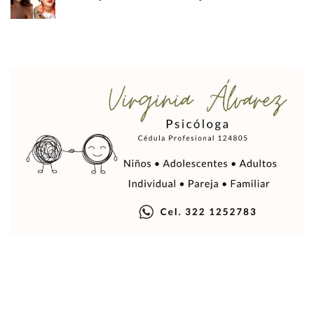
Puerto Vallarta Suspende La Recolección De La Basura Est
Reporte Preliminar De Afectaciones, Según El Gobierno Mun
Canaco Servytur Puerto Vallarta Pide Evitar La Rapiña En N
Localizan 19 Vehículos Calcinados En Bahía De Banderas 
Reportan Al Menos 60 Negocios Incendiados En Puerto Vall
Coparmex Pide Reforzar Seguridad Tras Jornada De Violenci
Sin Daños A La Infraestructura Del Aeropuerto De Vallarta,
Estados Unidos Pide A Sus Ciudadanos Resguardarse Si Est
Gobierno De México Confirma Muerte De “El Mencho” Tras 
Evacúan Aeropuerto De Puerto Vallarta Y Air Canada Cance
Gobierno De Vallarta Pide No Salir De Casa Y No Abrir Neg
Reportan Captura Y Muerte De “El Mencho” En Medio De Op
Enfrentamientos Y Narcobloqueos Son Por Operativo En Ta
Narcobloqueos Causan Pánico Y Tensión En Puerto Vallart
Justicia Penal-Oral Sigue Rezagada A 10 Años De La Entrada
Polvo, Ruido, Máquinas… Así Las Obras Inconclusas En El 
Decomisan 4 Toneladas De Droga En Aguas De Manzanillo,
Incendio En Taller De Vehículos Pesados En San Juan De Lo
Congreso Médico En Puerto Vallarta Dejará Beneficios Soc
Estados Unidos Detecta Red Ilícita De Tiempos Compartid