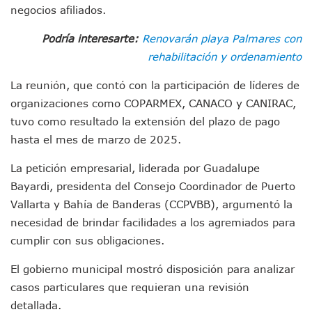
Munguía Es El Sexto Mejor Alcalde De Jalisco, Según Statis
negocios afiliados.
ATM Incorpora 20 Nuevos Camiones Al Corredor Bahía De 
Podría interesarte:
Renovarán playa Palmares con
Colectivos Piden A Lemus Más Ministerios Públicos Para Pu
Avenida Federación En Puerto Vallarta Registra 80% De A
rehabilitación y ordenamiento
Caída De “El Mencho” Elevó Percepción De Inseguridad En 
Mercado Vallarta Incluye Reúne A Emprendedores Locales E
La reunión, que contó con la participación de líderes de
Morenistas Imparten Taller En Puerto Vallarta
organizaciones como COPARMEX, CANACO y CANIRAC,
CEDHJ Señala Violaciones A Derechos De Víctima De Abuso
tuvo como resultado la extensión del plazo de pago
Ayutla Bajo Investigación Tras Reporte De Posible Cremato
hasta el mes de marzo de 2025.
Maleza Crece En Camellones De La Principal Avenida Turíst
Lluvias E Inundaciones No Detienen El Transporte Público E
La petición empresarial, liderada por Guadalupe
Bruno Blancas Reúne A Especialistas Para Analizar La Cons
Bayardi, presidenta del Consejo Coordinador de Puerto
Entregan Aparato Auditivo A Don Juan Ramírez En Puerto Va
Vallarta y Bahía de Banderas (CCPVBB), argumentó la
Juan Carlos Castro Realiza Asamblea Informativa En La Colo
necesidad de brindar facilidades a los agremiados para
Huracán En Formación Podría Generar Oleaje Elevado En L
Viajar A Puerto Vallarta Este Verano Puede Costar Hasta 2
cumplir con sus obligaciones.
Buscan Reducir Riesgos Por Cocodrilos En Playas De Puerto
Plantean “Ley Don Juanito” Al Diputado Federal Bruno Blan
El gobierno municipal mostró disposición para analizar
Vecinos De La Playita Reciben A Juan Carlos Castro
casos particulares que requieran una revisión
Asesinan En Oaxaca Al Periodista Francisco Alejandro Leyv
detallada.