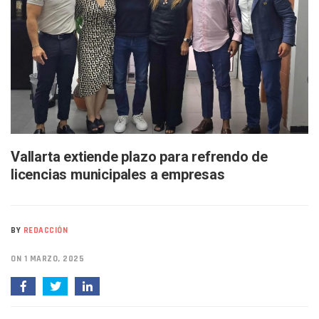
Buscan A Wilber Armando Colmenares Márquez, Desaparec
Melissa Madero Exige Aclarar Sustento Legal De Las Desca
Washington Enfrenta Una Emergencia Ambiental Por Incen
Avanza Plan Para Construir Estadio De Tritones Vallarta; S
Nuevas Concesiones De Taxis En Puerto Vallarta, ¿para Qu
Mueren Cuatro Personas Tras Explosión De Una Pipa En T
Bruno Blancas Lleva El Mensaje De La Cuarta Transformaci
Liberan 180 Crías De Iguana Verde En El Estero El Salado P
Puerto Vallarta Participa En Los PriceAgencies Awards 20
Ofrecerán Asesoría Jurídica Gratuita En Puerto Vallarta 
Vallarta extiende plazo para refrendo de
Juan Solís E Iris Torres Buscan Integrar La Planilla Del PAN 
licencias municipales a empresas
Realizan Operativo Preventivo En Seis Colonias Del Centro 
Arquitecto Luis Munguía Reconoce La Labor Del Personal De
Semana Lluviosa Para Puerto Vallarta Con Tormentas Y Am
Voces Del Orgullo Distingue A Referentes De La Comunida
BY
REDACCIÓN
Partido Verde Conforma Su 12.º “Ejército Del Verde” En L
Buques Mexicanos Parten A Venezuela Con 718 Toneladas
ON 1 MARZO, 2025
Nuevo Transporte Eléctrico En Puerto Vallarta: Rutas, Hora
En Vallarta, Todos Los Camiones Deben De Tener Aire Aco
Centro De Autismo Es Un Parteaguas Para Vallarta Y Jalisc
Lluvias Y Oleaje Elevado Marcarán El Fin De Semana En Pue