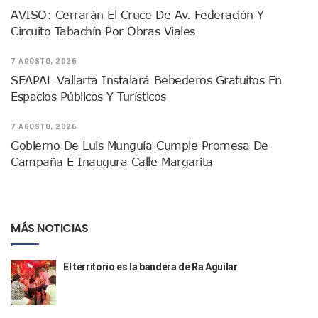
Donald Trump Asistirá A La Final Del Mundial 2026 Entre E
AVISO: Cerrarán El Cruce De Av. Federación Y
Retiran 10 Toneladas De Macroalga En Playa De Guayabito
Circuito Tabachín Por Obras Viales
Arranca Copa México De Clavados Zapopan 2026 En El Cen
Munguía Analiza Pedir 100 MDP De Adelanto De Participac
7 AGOSTO, 2026
Bomberas De Vallarta Asistirán A Simposio Internacional 
SEAPAL Vallarta Instalará Bebederos Gratuitos En
Región Sanitaria VIII Activa Programa Para Menores Con Di
Espacios Públicos Y Turísticos
Asesinan A Regidora De Tecate Por Morena Y A Su Esposo
Recuperan Seis Vehículos Con Reporte De Robo Durante O
7 AGOSTO, 2026
SEP Asigna Escuelas Para El Ciclo 2026-2027 En Jalisco; 
Gobierno De Luis Munguía Cumple Promesa De
Tráfico Aéreo Cae En Puerto Vallarta Durante El 2026; Gua
Campaña E Inaugura Calle Margarita
SAT Lleva Su Oficina Móvil A Talpa De Allende Para Realizar
Mediante Asambleas Informativas Juan Carlos Castro Fort
IMSS Rehabilitará Infraestructura De La UMF No. 170 En Pue
Puerto Vallarta Se Suma A Simulacro Estatal Por Bloqueos 
MÁS NOTICIAS
Retiran Cacharros De 30 Puntos En Colonias De Puerto Vall
Movimiento Ciudadano Capacita A Su Estructura Territorial
Hospital Civil De La Costa Inicia Su Construcción En Puerto 
El territorio es la bandera de Ra Aguilar
Fechas Y Sedes De Las Jornadas De Adopción De Perros En 
Accidente Fatal En La Autopista Guadalajara–Tepic Deja En
Ra Aguilar Fortalece La Transformación Desde Las Asambl