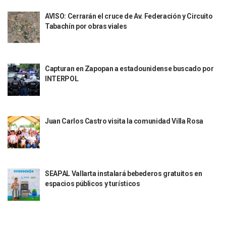
Aparecen Vivos Los Tres Estudiantes Desaparecidos De Gu
Tras Caer Ante Inglaterra, México Recibe Multa Económica
AVISO: Cerrarán el cruce de Av. Federación y Circuito
Tabachín por obras viales
Dictan Prisión Preventiva A Exdirector De Pemex Por Presun
Juan Carlos Castro Visitó La Colonia Cristóbal Colón
Puente Amado Nervo Avanza En Un 80%, ¿se Abrirá Este Ju
C5 Jalisco Recupera Vehículo Robado De Puerto Vallarta En
Capturan en Zapopan a estadounidense buscado por
Lamenta Demolición De Finca Tradicional El Colegio De Arq
INTERPOL
Genera Críticas La Compra De 35 Nuevas Patrullas Para Pue
Alejandro, Julión Y Alfredito Darán Magna Serenata En La 
Bloquean Acceso A Lancheros Y Pescadores En El Estero;
Recuerdan Contingencia Del Marigalante Con Reconocimi
Juan Carlos Castro visita la comunidad Villa Rosa
Vallarta Destaca En Competitividad Urbana Por Turismo, F
Peritajes Buscan Esclarecer Muerte De Regidora De Cabo 
IDEFT Y Hotel De Puerto Vallarta Acuerdan Programa Para C
PAN Vallarta Distribuye 40 Paquetes De Artículos De Prim
No Ha Pasado La Basura En 6 Días En La Colonia Villas Uni
SEAPAL Vallarta instalará bebederos gratuitos en
Convocan A Exposición Fotográfica Sobre El “domingo Negr
espacios públicos y turísticos
Temporal De Lluvias Mantienen En Alerta A Vallarta; Llam
Ra Aguilar Recorre Rancho Nácar, Ojos De Agua Y Lomas De
Caen Más De 100 Personas Durante Operativo “Salvando V
Impulsa Juan Carlos Castro Almaguer Jornada Médica Grat