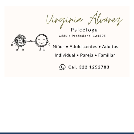
Indigentes Se Apoderan De Las Bancas Del Hospital Regiona
Vallarta: Aseguran Casi 200 Motocicletas En Operativos V
INFONAVIT Ampliará Horario De Atención En Bahía De Ba
Urrutia Comunica Se Encuentra En Pausa Por Crecimiento
Héctor Santana Anuncia Inspecciones Nocturnas A Motocic
Nayarit, Jalisco Y Otros 6 Estados Suspenden Clases Este 
Puerto Vallarta Suspende La Recolección De La Basura Est
Reporte Preliminar De Afectaciones, Según El Gobierno Mun
Canaco Servytur Puerto Vallarta Pide Evitar La Rapiña En N
Localizan 19 Vehículos Calcinados En Bahía De Banderas 
Reportan Al Menos 60 Negocios Incendiados En Puerto Vall
Coparmex Pide Reforzar Seguridad Tras Jornada De Violenci
Sin Daños A La Infraestructura Del Aeropuerto De Vallarta,
Estados Unidos Pide A Sus Ciudadanos Resguardarse Si Est
Gobierno De México Confirma Muerte De “El Mencho” Tras 
Evacúan Aeropuerto De Puerto Vallarta Y Air Canada Cance
Gobierno De Vallarta Pide No Salir De Casa Y No Abrir Neg
Reportan Captura Y Muerte De “El Mencho” En Medio De Op
Enfrentamientos Y Narcobloqueos Son Por Operativo En Ta
Narcobloqueos Causan Pánico Y Tensión En Puerto Vallart