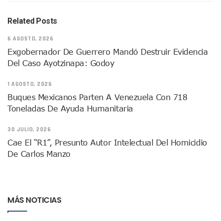
Aparecen Vivos Los Tres Estudiantes Desaparecidos De Gu
Tras Caer Ante Inglaterra, México Recibe Multa Económica
Related Posts
Dictan Prisión Preventiva A Exdirector De Pemex Por Presun
Juan Carlos Castro Visitó La Colonia Cristóbal Colón
6 AGOSTO, 2026
Puente Amado Nervo Avanza En Un 80%, ¿se Abrirá Este Ju
Exgobernador De Guerrero Mandó Destruir Evidencia
C5 Jalisco Recupera Vehículo Robado De Puerto Vallarta En
Del Caso Ayotzinapa: Godoy
Lamenta Demolición De Finca Tradicional El Colegio De Arq
Genera Críticas La Compra De 35 Nuevas Patrullas Para Pue
1 AGOSTO, 2026
Alejandro, Julión Y Alfredito Darán Magna Serenata En La 
Buques Mexicanos Parten A Venezuela Con 718
Bloquean Acceso A Lancheros Y Pescadores En El Estero;
Toneladas De Ayuda Humanitaria
Recuerdan Contingencia Del Marigalante Con Reconocimi
Vallarta Destaca En Competitividad Urbana Por Turismo, F
30 JULIO, 2026
Peritajes Buscan Esclarecer Muerte De Regidora De Cabo 
Cae El “R1”, Presunto Autor Intelectual Del Homicidio
IDEFT Y Hotel De Puerto Vallarta Acuerdan Programa Para C
De Carlos Manzo
PAN Vallarta Distribuye 40 Paquetes De Artículos De Prim
No Ha Pasado La Basura En 6 Días En La Colonia Villas Uni
Convocan A Exposición Fotográfica Sobre El “domingo Negr
Temporal De Lluvias Mantienen En Alerta A Vallarta; Llam
MÁS NOTICIAS
Ra Aguilar Recorre Rancho Nácar, Ojos De Agua Y Lomas De
Caen Más De 100 Personas Durante Operativo “Salvando V
Impulsa Juan Carlos Castro Almaguer Jornada Médica Grat