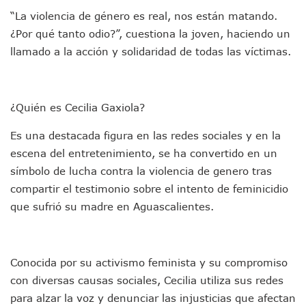
Detienen A Cuatro Hombres Armados En Bucerías; Asegur
“La violencia de género es real, nos están matando.
Yussara Canales Pide Transparencia Sobre Nuevo Vertedero
Adultos Mayores De Ixtapa Tendrán Una “Casa De Día” Re
¿Por qué tanto odio?”, cuestiona la joven, haciendo un
Mujeres Recorren Calles De Ixtapa Para Identificar Proble
llamado a la acción y solidaridad de todas las víctimas.
Bruno Blancas Convoca A Mesa De Análisis Para La Conserv
CUCosta E IMSS Nayarit Avanzan En Acuerdos Para Ampliar
Videos De Presunto Convoy Armado Desatan Operativo En 
Playa Las Cocinas: Retiran Concesión Y Anuncian Plan De 
¿Quién es Cecilia Gaxiola?
Dr. Álvarez Zayas Dirige Plan De Salud Animal Y Prevenció
Es una destacada figura en las redes sociales y en la
Por Desaparición Forzada, Expolicías De Nayarit Enfrentar
“El Mayo” Zambada Es Condenado A Morir En Prisión En E
escena del entretenimiento, se ha convertido en un
Orgullo Vallartense: Zhoemí Luévanos Competirá En El P
símbolo de lucha contra la violencia de genero tras
Brigada Forense Brindará Atención A Familias De Persona
compartir el testimonio sobre el intento de feminicidio
Vecinos De Vallarta 500 Exponen Queja De Vialidades A Ju
que sufrió su madre en Aguascalientes.
Pelea De Extranjera Durante Función De “La Odisea” En Puer
Joven Esgrimista De Puerto Vallarta Asegura Lugar En El 
Llegan Camiones “oruga” A Puerto Vallarta Con Capacidad
Coordinan Operativo Para Las Tradicionales Paseadas 202
Conocida por su activismo feminista y su compromiso
Monzón Mexicano Causará Lluvias Muy Fuertes En Jalisco 
con diversas causas sociales, Cecilia utiliza sus redes
Acusado De Homicidio En El Tuito Permanecerá Un Año En 
para alzar la voz y denunciar las injusticias que afectan
Descartan Riesgo De Tsunami Para Puerto Vallarta Tras Sis