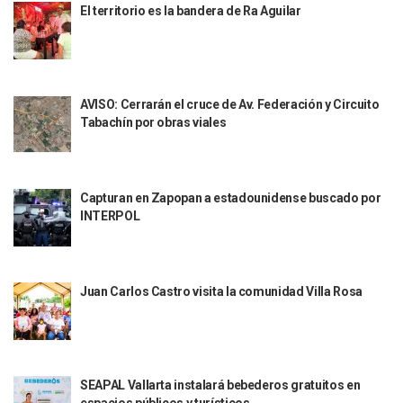
El territorio es la bandera de Ra Aguilar
Indigentes Se Apoderan De Las Bancas Del Hospital Regiona
Vallarta: Aseguran Casi 200 Motocicletas En Operativos V
INFONAVIT Ampliará Horario De Atención En Bahía De Ba
Urrutia Comunica Se Encuentra En Pausa Por Crecimiento
Héctor Santana Anuncia Inspecciones Nocturnas A Motocic
AVISO: Cerrarán el cruce de Av. Federación y Circuito
Nayarit, Jalisco Y Otros 6 Estados Suspenden Clases Este 
Tabachín por obras viales
Puerto Vallarta Suspende La Recolección De La Basura Est
Reporte Preliminar De Afectaciones, Según El Gobierno Mun
Canaco Servytur Puerto Vallarta Pide Evitar La Rapiña En N
Localizan 19 Vehículos Calcinados En Bahía De Banderas 
Capturan en Zapopan a estadounidense buscado por
INTERPOL
Reportan Al Menos 60 Negocios Incendiados En Puerto Vall
Coparmex Pide Reforzar Seguridad Tras Jornada De Violenci
Sin Daños A La Infraestructura Del Aeropuerto De Vallarta,
Estados Unidos Pide A Sus Ciudadanos Resguardarse Si Est
Juan Carlos Castro visita la comunidad Villa Rosa
Gobierno De México Confirma Muerte De “El Mencho” Tras 
Evacúan Aeropuerto De Puerto Vallarta Y Air Canada Cance
Gobierno De Vallarta Pide No Salir De Casa Y No Abrir Neg
Reportan Captura Y Muerte De “El Mencho” En Medio De Op
Enfrentamientos Y Narcobloqueos Son Por Operativo En Ta
SEAPAL Vallarta instalará bebederos gratuitos en
Narcobloqueos Causan Pánico Y Tensión En Puerto Vallart