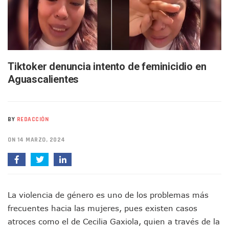
Buscan A Wilber Armando Colmenares Márquez, Desaparec
Melissa Madero Exige Aclarar Sustento Legal De Las Desca
Washington Enfrenta Una Emergencia Ambiental Por Incen
Avanza Plan Para Construir Estadio De Tritones Vallarta; S
Nuevas Concesiones De Taxis En Puerto Vallarta, ¿para Qu
Mueren Cuatro Personas Tras Explosión De Una Pipa En T
Tiktoker denuncia intento de feminicidio en
Bruno Blancas Lleva El Mensaje De La Cuarta Transformaci
Aguascalientes
Liberan 180 Crías De Iguana Verde En El Estero El Salado P
Puerto Vallarta Participa En Los PriceAgencies Awards 20
Ofrecerán Asesoría Jurídica Gratuita En Puerto Vallarta 
Juan Solís E Iris Torres Buscan Integrar La Planilla Del PAN 
BY
REDACCIÓN
Realizan Operativo Preventivo En Seis Colonias Del Centro 
Arquitecto Luis Munguía Reconoce La Labor Del Personal De
ON 14 MARZO, 2024
Semana Lluviosa Para Puerto Vallarta Con Tormentas Y Am
Voces Del Orgullo Distingue A Referentes De La Comunida
Partido Verde Conforma Su 12.º “Ejército Del Verde” En L
Buques Mexicanos Parten A Venezuela Con 718 Toneladas
Nuevo Transporte Eléctrico En Puerto Vallarta: Rutas, Hora
La violencia de género es uno de los problemas más
En Vallarta, Todos Los Camiones Deben De Tener Aire Aco
frecuentes hacia las mujeres, pues existen casos
Centro De Autismo Es Un Parteaguas Para Vallarta Y Jalisc
atroces como el de Cecilia Gaxiola, quien a través de la
Lluvias Y Oleaje Elevado Marcarán El Fin De Semana En Pue