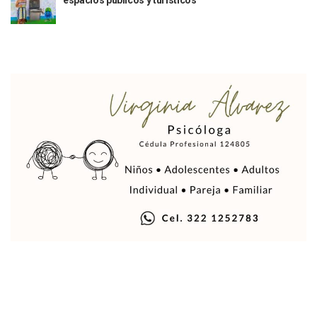
espacios públicos y turísticos
Justicia Penal-Oral Sigue Rezagada A 10 Años De La Entrada
Polvo, Ruido, Máquinas… Así Las Obras Inconclusas En El 
Decomisan 4 Toneladas De Droga En Aguas De Manzanillo,
Incendio En Taller De Vehículos Pesados En San Juan De Lo
Congreso Médico En Puerto Vallarta Dejará Beneficios Soc
Estados Unidos Detecta Red Ilícita De Tiempos Compartid
Mueren 8 Personas De Bahía De Banderas En Operativo Na
Personas Therian Convocan A Mega Convivio En Guadalaja
Unirse Vallarta: Horario De Atención De Oficina De Búsq
Localizan Y Liberan A Cuatro Personas Que Permanecían I
Ola De Calor Alcanzará Su Máximo Este Jueves En Jalisco,
Macro Desfogue De Tuberías Dejará Sin Agua A 150 Colonia
Sigue El Programa De Bacheo En Puerto Vallarta
Localizan A Menor Extraviada En La Nueva Central De Aut
Alumnos De “La Pesquera” Se Intoxican Tras Consumir Clo
Bruno Blancas Destaca Avances Legislativos Aprobados En
¡Qué Horror! Buscan Posible Fosa Clandestina En El Patio D
Melissa Madero Denuncia Despido De Su Personal Por Pres
Puerto Vallarta Presente En El Anuncio Del Plan Integral D
Miércoles De Ceniza: ¿Qué Significa La Cruz Que Se Pone E