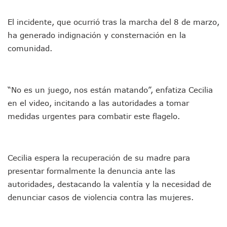
Munguía Es El Sexto Mejor Alcalde De Jalisco, Según Statis
ATM Incorpora 20 Nuevos Camiones Al Corredor Bahía De 
El incidente, que ocurrió tras la marcha del 8 de marzo,
Colectivos Piden A Lemus Más Ministerios Públicos Para Pu
ha generado indignación y consternación en la
Avenida Federación En Puerto Vallarta Registra 80% De A
comunidad.
Caída De “El Mencho” Elevó Percepción De Inseguridad En 
Mercado Vallarta Incluye Reúne A Emprendedores Locales E
Morenistas Imparten Taller En Puerto Vallarta
CEDHJ Señala Violaciones A Derechos De Víctima De Abuso
“No es un juego, nos están matando”, enfatiza Cecilia
Ayutla Bajo Investigación Tras Reporte De Posible Cremato
en el video, incitando a las autoridades a tomar
Maleza Crece En Camellones De La Principal Avenida Turíst
medidas urgentes para combatir este flagelo.
Lluvias E Inundaciones No Detienen El Transporte Público E
Bruno Blancas Reúne A Especialistas Para Analizar La Cons
Entregan Aparato Auditivo A Don Juan Ramírez En Puerto Va
Juan Carlos Castro Realiza Asamblea Informativa En La Colo
Cecilia espera la recuperación de su madre para
Huracán En Formación Podría Generar Oleaje Elevado En L
presentar formalmente la denuncia ante las
Viajar A Puerto Vallarta Este Verano Puede Costar Hasta 2
Buscan Reducir Riesgos Por Cocodrilos En Playas De Puerto
autoridades, destacando la valentía y la necesidad de
Plantean “Ley Don Juanito” Al Diputado Federal Bruno Blan
denunciar casos de violencia contra las mujeres.
Vecinos De La Playita Reciben A Juan Carlos Castro
Asesinan En Oaxaca Al Periodista Francisco Alejandro Leyv