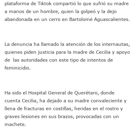
plataforma de Tiktok compartió lo que sufrió su madre
Jóvenes En Movimiento Jalisco Renueva Su Dirigencia Ru
a manos de un hombre, quien la golpeó y la dejo
En PV Encabezan Preferencias Morena Y Juan Carlos Cast
Pancho López; En La Mira Del Comité Nacional Del PAN
abandonada en un cerro en Bartolomé Aguascalientes.
Cae El “R1”, Presunto Autor Intelectual Del Homicidio De 
Muere Manolo Solo, Actor De “El Laberinto Del Fauno”, A L
Citan A Siete Integrantes De La Semar Por Investigación Por
La denuncia ha llamado la atención de los internautas,
IMSS Invierte 12.6 MDP En Remodelar Urgencias Del Hospita
quienes piden justicia para la madre de Cecilia y apoyo
En Abril 2027 Terminarán El Centro Regional De Autismo En
Puerto Vallarta Fortalece Su Promoción En California Con 
de las autoridades con este tipo de intentos de
Accidente En Un RZR, Principal Hipótesis Por La Muerte D
feminicidio.
Este Viernes, Lemus Inaugurará El Sistema De Electromovil
Nidos De Lluvia Busca Beneficiar A 100 Familias De Puerto 
Morena Cierra Filas Por La Defensa Del Agua De Calidad En
Hallazgo De Yareli Colmenares Tovar Eleva A 4 Cuerpos En
Ha sido el Hospital General de Querétaro, donde
Regresa A Puerto Vallarta La Premiación Nacional De La L
cuenta Cecilia, ha dejado a su madre convaleciente y
Ra Aguilar Acompaña A Cientos De Familias En Las Pasead
llena de fracturas en costillas, heridas en el rostro y
Oleaje Y Riesgo Por Cocodrilos Mantienen Restricciones En
graves lesiones en sus brazos, provocadas con un
“Kato” Supera El Abandono Y Comienza Una Nueva Vida Co
machete.
México Necesitaba 600 Mil Empleos; Solo Generó 262 Mil
Poderoso Terremoto Destruye Edificios Y Puentes En Jap