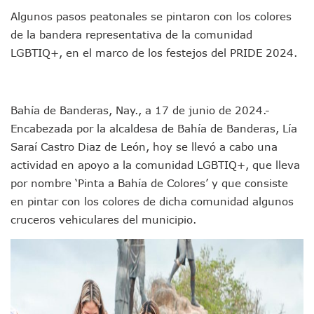
En Vallarta, Todos Los Camiones Deben De Tener Aire Aco
Algunos pasos peatonales se pintaron con los colores
Centro De Autismo Es Un Parteaguas Para Vallarta Y Jalisc
de la bandera representativa de la comunidad
Lluvias Y Oleaje Elevado Marcarán El Fin De Semana En Pue
LGBTIQ+, en el marco de los festejos del PRIDE 2024.
Jóvenes En Movimiento Jalisco Renueva Su Dirigencia Ru
En PV Encabezan Preferencias Morena Y Juan Carlos Cast
Pancho López; En La Mira Del Comité Nacional Del PAN
Cae El “R1”, Presunto Autor Intelectual Del Homicidio De 
Bahía de Banderas, Nay., a 17 de junio de 2024.-
Muere Manolo Solo, Actor De “El Laberinto Del Fauno”, A L
Encabezada por la alcaldesa de Bahía de Banderas, Lía
Citan A Siete Integrantes De La Semar Por Investigación Por
Saraí Castro Diaz de León, hoy se llevó a cabo una
IMSS Invierte 12.6 MDP En Remodelar Urgencias Del Hospita
actividad en apoyo a la comunidad LGBTIQ+, que lleva
En Abril 2027 Terminarán El Centro Regional De Autismo En
por nombre ‘Pinta a Bahía de Colores’ y que consiste
Puerto Vallarta Fortalece Su Promoción En California Con 
Accidente En Un RZR, Principal Hipótesis Por La Muerte D
en pintar con los colores de dicha comunidad algunos
Este Viernes, Lemus Inaugurará El Sistema De Electromovil
cruceros vehiculares del municipio.
Nidos De Lluvia Busca Beneficiar A 100 Familias De Puerto 
Morena Cierra Filas Por La Defensa Del Agua De Calidad En
Hallazgo De Yareli Colmenares Tovar Eleva A 4 Cuerpos En
Regresa A Puerto Vallarta La Premiación Nacional De La L
Ra Aguilar Acompaña A Cientos De Familias En Las Pasead
Oleaje Y Riesgo Por Cocodrilos Mantienen Restricciones En