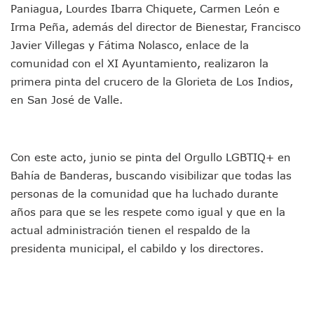
Plantean “Ley Don Juanito” Al Diputado Federal Bruno Blan
Paniagua, Lourdes Ibarra Chiquete, Carmen León e
Vecinos De La Playita Reciben A Juan Carlos Castro
Irma Peña, además del director de Bienestar, Francisco
Asesinan En Oaxaca Al Periodista Francisco Alejandro Leyv
Javier Villegas y Fátima Nolasco, enlace de la
Detienen A Cuatro Hombres Armados En Bucerías; Asegur
comunidad con el XI Ayuntamiento, realizaron la
Yussara Canales Pide Transparencia Sobre Nuevo Vertedero
Adultos Mayores De Ixtapa Tendrán Una “Casa De Día” Re
primera pinta del crucero de la Glorieta de Los Indios,
Mujeres Recorren Calles De Ixtapa Para Identificar Proble
en San José de Valle.
Bruno Blancas Convoca A Mesa De Análisis Para La Conserv
CUCosta E IMSS Nayarit Avanzan En Acuerdos Para Ampliar
Videos De Presunto Convoy Armado Desatan Operativo En 
Playa Las Cocinas: Retiran Concesión Y Anuncian Plan De 
Con este acto, junio se pinta del Orgullo LGBTIQ+ en
Dr. Álvarez Zayas Dirige Plan De Salud Animal Y Prevenció
Bahía de Banderas, buscando visibilizar que todas las
Por Desaparición Forzada, Expolicías De Nayarit Enfrentar
personas de la comunidad que ha luchado durante
“El Mayo” Zambada Es Condenado A Morir En Prisión En E
años para que se les respete como igual y que en la
Orgullo Vallartense: Zhoemí Luévanos Competirá En El P
actual administración tienen el respaldo de la
Brigada Forense Brindará Atención A Familias De Persona
presidenta municipal, el cabildo y los directores.
Vecinos De Vallarta 500 Exponen Queja De Vialidades A Ju
Pelea De Extranjera Durante Función De “La Odisea” En Puer
Joven Esgrimista De Puerto Vallarta Asegura Lugar En El 
Llegan Camiones “oruga” A Puerto Vallarta Con Capacidad
Coordinan Operativo Para Las Tradicionales Paseadas 202