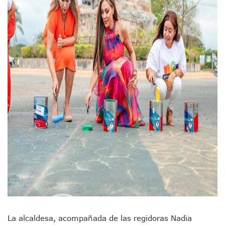
“Kato” Supera El Abandono Y Comienza Una Nueva Vida Co
México Necesitaba 600 Mil Empleos; Solo Generó 262 Mil
Poderoso Terremoto Destruye Edificios Y Puentes En Jap
Munguía Es El Sexto Mejor Alcalde De Jalisco, Según Statis
ATM Incorpora 20 Nuevos Camiones Al Corredor Bahía De 
Colectivos Piden A Lemus Más Ministerios Públicos Para Pu
Avenida Federación En Puerto Vallarta Registra 80% De A
Caída De “El Mencho” Elevó Percepción De Inseguridad En 
Mercado Vallarta Incluye Reúne A Emprendedores Locales E
Morenistas Imparten Taller En Puerto Vallarta
CEDHJ Señala Violaciones A Derechos De Víctima De Abuso
Ayutla Bajo Investigación Tras Reporte De Posible Cremato
Maleza Crece En Camellones De La Principal Avenida Turíst
Lluvias E Inundaciones No Detienen El Transporte Público E
Bruno Blancas Reúne A Especialistas Para Analizar La Cons
Entregan Aparato Auditivo A Don Juan Ramírez En Puerto Va
Juan Carlos Castro Realiza Asamblea Informativa En La Colo
Huracán En Formación Podría Generar Oleaje Elevado En L
Viajar A Puerto Vallarta Este Verano Puede Costar Hasta 2
Buscan Reducir Riesgos Por Cocodrilos En Playas De Puerto
La alcaldesa, acompañada de las regidoras Nadia