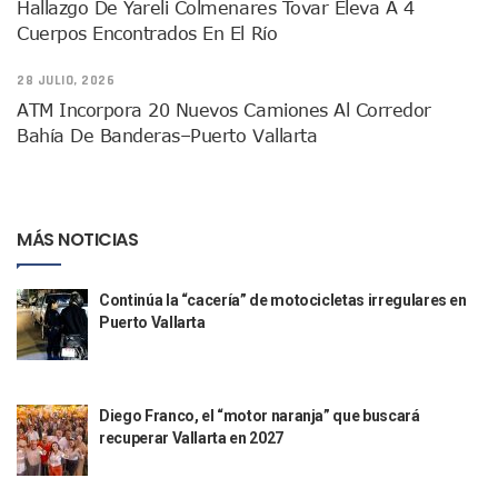
Hallazgo De Yareli Colmenares Tovar Eleva A 4
Fechas Y Sedes De Las Jornadas De Adopción De Perros En 
Cuerpos Encontrados En El Río
Accidente Fatal En La Autopista Guadalajara–Tepic Deja En
Ra Aguilar Fortalece La Transformación Desde Las Asambl
28 JULIO, 2026
Aparecen Vivos Los Tres Estudiantes Desaparecidos De Gu
Tras Caer Ante Inglaterra, México Recibe Multa Económica
ATM Incorpora 20 Nuevos Camiones Al Corredor
Dictan Prisión Preventiva A Exdirector De Pemex Por Presun
Bahía De Banderas–Puerto Vallarta
Juan Carlos Castro Visitó La Colonia Cristóbal Colón
Puente Amado Nervo Avanza En Un 80%, ¿se Abrirá Este Ju
C5 Jalisco Recupera Vehículo Robado De Puerto Vallarta En
Lamenta Demolición De Finca Tradicional El Colegio De Arq
MÁS NOTICIAS
Genera Críticas La Compra De 35 Nuevas Patrullas Para Pue
Alejandro, Julión Y Alfredito Darán Magna Serenata En La 
Continúa la “cacería” de motocicletas irregulares en
Bloquean Acceso A Lancheros Y Pescadores En El Estero;
Puerto Vallarta
Recuerdan Contingencia Del Marigalante Con Reconocimi
Vallarta Destaca En Competitividad Urbana Por Turismo, F
Peritajes Buscan Esclarecer Muerte De Regidora De Cabo 
IDEFT Y Hotel De Puerto Vallarta Acuerdan Programa Para C
Diego Franco, el “motor naranja” que buscará
PAN Vallarta Distribuye 40 Paquetes De Artículos De Prim
recuperar Vallarta en 2027
No Ha Pasado La Basura En 6 Días En La Colonia Villas Uni
Convocan A Exposición Fotográfica Sobre El “domingo Negr
Temporal De Lluvias Mantienen En Alerta A Vallarta; Llam