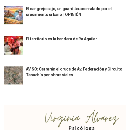
Ra Aguilar Recorre Rancho Nácar, Ojos De Agua Y Lomas De
El cangrejo cajo, un guardián acorralado por el
Caen Más De 100 Personas Durante Operativo “Salvando V
crecimiento urbano || OPINIÓN
Impulsa Juan Carlos Castro Almaguer Jornada Médica Grat
Indigentes Se Apoderan De Las Bancas Del Hospital Regiona
Vallarta: Aseguran Casi 200 Motocicletas En Operativos V
INFONAVIT Ampliará Horario De Atención En Bahía De Ba
El territorio es la bandera de Ra Aguilar
Urrutia Comunica Se Encuentra En Pausa Por Crecimiento
Héctor Santana Anuncia Inspecciones Nocturnas A Motocic
Nayarit, Jalisco Y Otros 6 Estados Suspenden Clases Este 
Puerto Vallarta Suspende La Recolección De La Basura Est
AVISO: Cerrarán el cruce de Av. Federación y Circuito
Reporte Preliminar De Afectaciones, Según El Gobierno Mun
Tabachín por obras viales
Canaco Servytur Puerto Vallarta Pide Evitar La Rapiña En N
Localizan 19 Vehículos Calcinados En Bahía De Banderas 
Reportan Al Menos 60 Negocios Incendiados En Puerto Vall
Coparmex Pide Reforzar Seguridad Tras Jornada De Violenci
Sin Daños A La Infraestructura Del Aeropuerto De Vallarta,
Estados Unidos Pide A Sus Ciudadanos Resguardarse Si Est
Gobierno De México Confirma Muerte De “El Mencho” Tras 
Evacúan Aeropuerto De Puerto Vallarta Y Air Canada Cance
Gobierno De Vallarta Pide No Salir De Casa Y No Abrir Neg