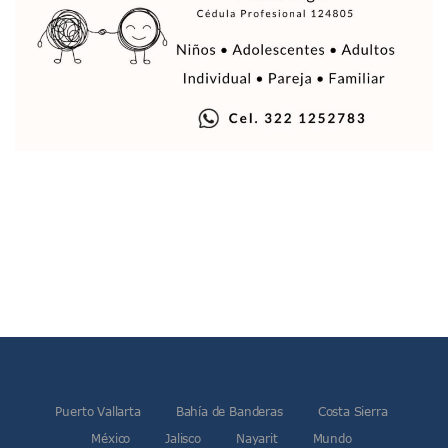
Reportan Captura Y Muerte De “El Mencho” En Medio De Op
Enfrentamientos Y Narcobloqueos Son Por Operativo En Ta
Narcobloqueos Causan Pánico Y Tensión En Puerto Vallart
Justicia Penal-Oral Sigue Rezagada A 10 Años De La Entrada
Polvo, Ruido, Máquinas… Así Las Obras Inconclusas En El 
Decomisan 4 Toneladas De Droga En Aguas De Manzanillo,
Incendio En Taller De Vehículos Pesados En San Juan De Lo
Congreso Médico En Puerto Vallarta Dejará Beneficios Soc
Estados Unidos Detecta Red Ilícita De Tiempos Compartid
Mueren 8 Personas De Bahía De Banderas En Operativo Na
Personas Therian Convocan A Mega Convivio En Guadalaja
Unirse Vallarta: Horario De Atención De Oficina De Búsq
Localizan Y Liberan A Cuatro Personas Que Permanecían I
Ola De Calor Alcanzará Su Máximo Este Jueves En Jalisco,
Macro Desfogue De Tuberías Dejará Sin Agua A 150 Colonia
Sigue El Programa De Bacheo En Puerto Vallarta
Localizan A Menor Extraviada En La Nueva Central De Aut
Alumnos De “La Pesquera” Se Intoxican Tras Consumir Clo
Bruno Blancas Destaca Avances Legislativos Aprobados En
Puerto Vallarta
Bahía de Banderas
Costa Sierra
¡Qué Horror! Buscan Posible Fosa Clandestina En El Patio D
México
Jalisco
Nayarit
Mundo