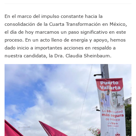
IMSS Invierte 12.6 MDP En Remodelar Urgencias Del Hospita
En Abril 2027 Terminarán El Centro Regional De Autismo En
En el marco del impulso constante hacia la
Puerto Vallarta Fortalece Su Promoción En California Con 
consolidación de la Cuarta Transformación en México,
Accidente En Un RZR, Principal Hipótesis Por La Muerte D
el día de hoy marcamos un paso significativo en este
Este Viernes, Lemus Inaugurará El Sistema De Electromovil
Nidos De Lluvia Busca Beneficiar A 100 Familias De Puerto 
proceso. En un acto lleno de energía y apoyo, hemos
Morena Cierra Filas Por La Defensa Del Agua De Calidad En
dado inicio a importantes acciones en respaldo a
Hallazgo De Yareli Colmenares Tovar Eleva A 4 Cuerpos En
nuestra candidata, la Dra. Claudia Sheinbaum.
Regresa A Puerto Vallarta La Premiación Nacional De La L
Ra Aguilar Acompaña A Cientos De Familias En Las Pasead
Oleaje Y Riesgo Por Cocodrilos Mantienen Restricciones En
“Kato” Supera El Abandono Y Comienza Una Nueva Vida Co
México Necesitaba 600 Mil Empleos; Solo Generó 262 Mil
Poderoso Terremoto Destruye Edificios Y Puentes En Jap
Munguía Es El Sexto Mejor Alcalde De Jalisco, Según Statis
ATM Incorpora 20 Nuevos Camiones Al Corredor Bahía De 
Colectivos Piden A Lemus Más Ministerios Públicos Para Pu
Avenida Federación En Puerto Vallarta Registra 80% De A
Caída De “El Mencho” Elevó Percepción De Inseguridad En 
Mercado Vallarta Incluye Reúne A Emprendedores Locales E