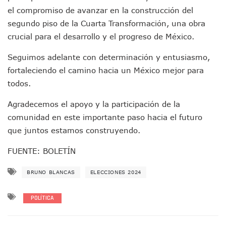
Videos De Presunto Convoy Armado Desatan Operativo En 
el compromiso de avanzar en la construcción del
Playa Las Cocinas: Retiran Concesión Y Anuncian Plan De 
segundo piso de la Cuarta Transformación, una obra
Dr. Álvarez Zayas Dirige Plan De Salud Animal Y Prevenció
Por Desaparición Forzada, Expolicías De Nayarit Enfrentar
crucial para el desarrollo y el progreso de México.
“El Mayo” Zambada Es Condenado A Morir En Prisión En E
Seguimos adelante con determinación y entusiasmo,
Orgullo Vallartense: Zhoemí Luévanos Competirá En El P
Brigada Forense Brindará Atención A Familias De Persona
fortaleciendo el camino hacia un México mejor para
Vecinos De Vallarta 500 Exponen Queja De Vialidades A Ju
todos.
Pelea De Extranjera Durante Función De “La Odisea” En Puer
Joven Esgrimista De Puerto Vallarta Asegura Lugar En El 
Agradecemos el apoyo y la participación de la
Llegan Camiones “oruga” A Puerto Vallarta Con Capacidad
comunidad en este importante paso hacia el futuro
Coordinan Operativo Para Las Tradicionales Paseadas 202
que juntos estamos construyendo.
Monzón Mexicano Causará Lluvias Muy Fuertes En Jalisco 
Acusado De Homicidio En El Tuito Permanecerá Un Año En 
FUENTE: BOLETÍN
Descartan Riesgo De Tsunami Para Puerto Vallarta Tras Sis
Donald Trump Asistirá A La Final Del Mundial 2026 Entre E
BRUNO BLANCAS
ELECCIONES 2024
Retiran 10 Toneladas De Macroalga En Playa De Guayabito
Arranca Copa México De Clavados Zapopan 2026 En El Cen
POLÍTICA
Munguía Analiza Pedir 100 MDP De Adelanto De Participac
Bomberas De Vallarta Asistirán A Simposio Internacional 
Región Sanitaria VIII Activa Programa Para Menores Con Di