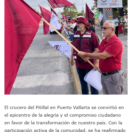
Morenistas Imparten Taller En Puerto Vallarta
CEDHJ Señala Violaciones A Derechos De Víctima De Abuso
Ayutla Bajo Investigación Tras Reporte De Posible Cremato
Maleza Crece En Camellones De La Principal Avenida Turíst
Lluvias E Inundaciones No Detienen El Transporte Público E
Bruno Blancas Reúne A Especialistas Para Analizar La Cons
Entregan Aparato Auditivo A Don Juan Ramírez En Puerto Va
Juan Carlos Castro Realiza Asamblea Informativa En La Colo
Huracán En Formación Podría Generar Oleaje Elevado En L
Viajar A Puerto Vallarta Este Verano Puede Costar Hasta 2
Buscan Reducir Riesgos Por Cocodrilos En Playas De Puerto
Plantean “Ley Don Juanito” Al Diputado Federal Bruno Blan
Vecinos De La Playita Reciben A Juan Carlos Castro
Asesinan En Oaxaca Al Periodista Francisco Alejandro Leyv
Detienen A Cuatro Hombres Armados En Bucerías; Asegur
Yussara Canales Pide Transparencia Sobre Nuevo Vertedero
Adultos Mayores De Ixtapa Tendrán Una “Casa De Día” Re
El crucero del Pitillal en Puerto Vallarta se convirtió en
Mujeres Recorren Calles De Ixtapa Para Identificar Proble
el epicentro de la alegría y el compromiso ciudadano
Bruno Blancas Convoca A Mesa De Análisis Para La Conserv
en favor de la transformación de nuestro país. Con la
CUCosta E IMSS Nayarit Avanzan En Acuerdos Para Ampliar
participación activa de la comunidad, se ha reafirmado