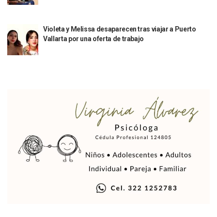
Puerto Vallarta Suspende La Recolección De La Basura Est
Reporte Preliminar De Afectaciones, Según El Gobierno Mun
Violeta y Melissa desaparecen tras viajar a Puerto
Canaco Servytur Puerto Vallarta Pide Evitar La Rapiña En N
Vallarta por una oferta de trabajo
Localizan 19 Vehículos Calcinados En Bahía De Banderas 
Reportan Al Menos 60 Negocios Incendiados En Puerto Vall
Coparmex Pide Reforzar Seguridad Tras Jornada De Violenci
Sin Daños A La Infraestructura Del Aeropuerto De Vallarta,
Estados Unidos Pide A Sus Ciudadanos Resguardarse Si Est
Gobierno De México Confirma Muerte De “El Mencho” Tras 
Evacúan Aeropuerto De Puerto Vallarta Y Air Canada Cance
Gobierno De Vallarta Pide No Salir De Casa Y No Abrir Neg
Reportan Captura Y Muerte De “El Mencho” En Medio De Op
Enfrentamientos Y Narcobloqueos Son Por Operativo En Ta
Narcobloqueos Causan Pánico Y Tensión En Puerto Vallart
Justicia Penal-Oral Sigue Rezagada A 10 Años De La Entrada
Polvo, Ruido, Máquinas… Así Las Obras Inconclusas En El 
Decomisan 4 Toneladas De Droga En Aguas De Manzanillo,
Incendio En Taller De Vehículos Pesados En San Juan De Lo
Congreso Médico En Puerto Vallarta Dejará Beneficios Soc
Estados Unidos Detecta Red Ilícita De Tiempos Compartid