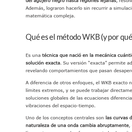
del agujero negro hasta regiones lejanas
, resol
Ayutla Bajo Investigación T
Además, lograron hacerlo sin recurrir a simulac
Maleza Crece En Camellones 
matemática compleja.
Lluvias E Inundaciones No D
Bruno Blancas Reúne A Espec
Qué es el método WKB (y por qué 
Entregan Aparato Auditivo A
Juan Carlos Castro Realiza 
Huracán En Formación Podría
Es una
técnica que nació en la mecánica cuánti
solución exacta
. Su versión “exacta” permite a
Viajar A Puerto Vallarta Es
revelando comportamientos que pasan desaperci
Buscan Reducir Riesgos Por 
Plantean “Ley Don Juanito” 
A diferencia de otros enfoques, el WKB exacto n
Vecinos De La Playita Recib
límites extremos, y se puede trabajar directamen
Asesinan En Oaxaca Al Perio
soluciones globales de las ecuaciones diferencia
Detienen A Cuatro Hombres
vibraciones del espacio-tiempo.
Yussara Canales Pide Trans
Uno de los conceptos centrales son
las curvas d
Adultos Mayores De Ixtapa
naturaleza de una onda cambia abruptamente
,
Mujeres Recorren Calles De 