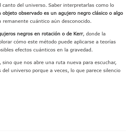
canto del universo. Saber interpretarlas como lo
ta A Su Estructura Territorial En Vallarta Rumbo Al 2027
n objeto observado es un agujero negro clásico o algo
nicia Su Construcción En Puerto Vallarta
un remanente cuántico aún desconocido.
adas De Adopción De Perros En Puerto Vallarta
ista Guadalajara–Tepic Deja Entre 16 Y 18 Occisos
gujeros negros en rotación o de Kerr
, donde la
ansformación Desde Las Asambleas Informativas
orar cómo este método puede aplicarse a teorías
tudiantes Desaparecidos De Guadalajara
osibles efectos cuánticos en la gravedad.
México Recibe Multa Económica De La FIFA
o, sino que nos abre una ruta nueva para escuchar,
Exdirector De Pemex Por Presunta Violencia Familiar Y Vicaria
 del universo porque a veces, lo que parece silencio
 Colonia Cristóbal Colón
En Un 80%, ¿se Abrirá Este Julio 2026?
o Robado De Puerto Vallarta En Jarretaderas
 Tradicional El Colegio De Arquitectos De Vallarta
e 35 Nuevas Patrullas Para Puerto Vallarta
to Darán Magna Serenata En La Minerva
s Y Pescadores En El Estero; Urgen Apoyo Del Gobierno
l Marigalante Con Reconocimiento A Cuerpos De Emergencia