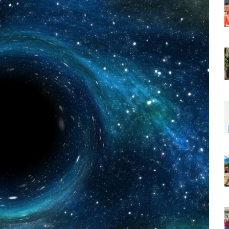
r Sustento Legal De Las Descargas Residuales Al Mar
ergencia Ambiental Por Incendios Históricos
stadio De Tritones Vallarta; Será Financiado Por Privados
 En Puerto Vallarta, ¿para Quiénes Aplica Y Cómo Tramitarlas?
as Explosión De Una Pipa En Tlaquepaque (VIDEO)
aje De La Cuarta Transformación A Puerto Vallarta Y Tomatlán
Verde En El Estero El Salado Por Su 26 Aniversario
En Los PriceAgencies Awards 2026 En Ciudad De México
 Gratuita En Puerto Vallarta Para Emprendedores Y Ciudadanía
an Integrar La Planilla Del PAN Vallarta Para El 2027
vo En Seis Colonias Del Centro De Puerto Vallarta
onoce La Labor Del Personal De Servicios Eficientes
o Vallarta Con Tormentas Y Ambiente Caluroso
e A Referentes De La Comunidad LGBT+ En Puerto Vallarta
2.º “Ejército Del Verde” En La Colonia Primero De Mayo
 Venezuela Con 718 Toneladas De Ayuda Humanitaria