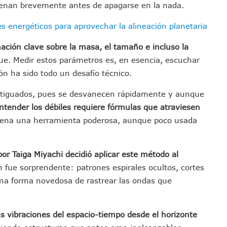
uenan brevemente antes de apagarse en la nada.
Defensa Del Agua De Calidad En La Zona Metropolitana De Guadalajara
es Tovar Eleva A 4 Cuerpos Encontrados En El Río
es energéticos para aprovechar la alineación planetaria
a Premiación Nacional De La Liga Premier FMF
ación clave sobre la masa, el tamaño e incluso la
tos De Familias En Las Paseadas De Las Palmas 2026
ue. Medir estos parámetros es, en esencia, escuchar
los Mantienen Restricciones En Playas De Puerto Vallarta
ión ha sido todo un desafío técnico.
Y Comienza Una Nueva Vida Con Una Familia
ortiguados, pues se desvanecen rápidamente y aunque
Empleos; Solo Generó 262 Mil En Seis Meses: Coparmex
ntender los débiles requiere fórmulas que atraviesen
ye Edificios Y Puentes En Japón (VIDEOS)
scena una herramienta poderosa, aunque poco usada
lcalde De Jalisco, Según Statistical Research Corporation
miones Al Corredor Bahía De Banderas–Puerto Vallarta
s Ministerios Públicos Para Puerto Vallarta
or Taiga Miyachi decidió aplicar este método al
to Vallarta Registra 80% De Avance En Su Construcción
n fue sorprendente: patrones espirales ocultos, cortes
Percepción De Inseguridad En Puerto Vallarta
 una forma novedosa de rastrear las ondas que
úne A Emprendedores Locales En La Isla Shopping Village
En Puerto Vallarta
las vibraciones del espacio-tiempo desde el horizonte
 Derechos De Víctima De Abuso Sexual En Preescolar