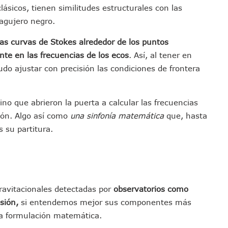
ásicos, tienen similitudes estructurales con las
i Para Puerto Vallarta Tras Sismo De 7.4 En Chiapas
agujero negro.
Final Del Mundial 2026 Entre España Y Argentina
croalga En Playa De Guayabitos; Investigan Origen Del Fenómeno
as curvas de Stokes alrededor de los puntos
avados Zapopan 2026 En El Centro Acuático
nte en las frecuencias de los ecos
. Así, al tener en
MDP De Adelanto De Participaciones, ¿para Qué?
do ajustar con precisión las condiciones de frontera
rán A Simposio Internacional De Capacitación En Querétaro
va Programa Para Menores Con Diabetes Tipo 1
ino que abrieron la puerta a calcular las frecuencias
cate Por Morena Y A Su Esposo En Ataque Armado
ión. Algo así como
una sinfonía matemática
que, hasta
Con Reporte De Robo Durante Operativos En Bahía De Banderas
su partitura.
 Ciclo 2026-2027 En Jalisco; 95.3% Obtuvo Su Primera Opción
 Vallarta Durante El 2026; Guadalajara Crece
 Talpa De Allende Para Realizar Trámites Fiscales
tivas Juan Carlos Castro Fortalece Labores De La 4T
gravitacionales detectadas por
observatorios como
uctura De La UMF No. 170 En Puerto Vallarta
sión,
si entendemos mejor sus componentes más
imulacro Estatal Por Bloqueos Carreteros
eva formulación matemática.
tos En Colonias De Puerto Vallarta