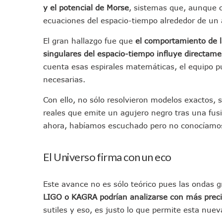
y el potencial de Mors
e
, sistemas que, aunque cl
Descartan Riesgo De Tsunam
ecuaciones del espacio-tiempo alrededor de un 
Donald Trump Asistirá A La 
Retiran 10 Toneladas De Ma
El gran hallazgo fue que
el comportamiento de l
Arranca Copa México De Cl
singulares del espacio-tiempo influye directame
Munguía Analiza Pedir 100 
cuenta esas espirales matemáticas, el equipo pu
Bomberas De Vallarta Asisti
necesarias.
Región Sanitaria VIII Acti
Con ello, no sólo resolvieron modelos exactos, s
Asesinan A Regidora De Te
reales que emite un agujero negro tras una fus
Recuperan Seis Vehículos 
ahora, habíamos escuchado pero no conocíamos 
SEP Asigna Escuelas Para El
Tráfico Aéreo Cae En Puerto
El Universo firma con un eco
SAT Lleva Su Oficina Móvil A
Mediante Asambleas Informa
Este avance no es sólo teórico pues las ondas 
IMSS Rehabilitará Infraestr
LIGO o KAGRA podrían analizarse con más preci
Puerto Vallarta Se Suma A S
sutiles y eso, es justo lo que permite esta nu
Retiran Cacharros De 30 Pun