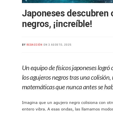
Nuevo Transporte Eléctrico 
Japoneses descubren c
En Vallarta, Todos Los Cam
Centro De Autismo Es Un Par
negros, ¡increíble!
Lluvias Y Oleaje Elevado Ma
Jóvenes En Movimiento Jali
En PV Encabezan Preferenci
BY
REDACCIÓN
ON 3 AGOSTO, 2025
Pancho López; En La Mira D
Cae El “R1”, Presunto Autor
Muere Manolo Solo, Actor De
Un equipo de físicos japoneses logró c
Citan A Siete Integrantes D
IMSS Invierte 12.6 MDP En R
los agujeros negros tras una colisión,
En Abril 2027 Terminarán El
matemáticas que nunca antes se hab
Puerto Vallarta Fortalece S
Accidente En Un RZR, Princ
Imagina que un agujero negro colisiona con ot
Este Viernes, Lemus Inaugur
entero vibra. A esas ondas, las llamamos modo
Nidos De Lluvia Busca Benefi