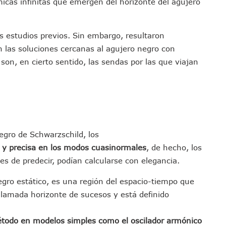
micas infinitas que emergen del horizonte del agujero
a De Análisis Para La Conservación Del Estero El Salado
nzan En Acuerdos Para Ampliar La Formación Clínica De Estudiantes
s estudios previos. Sin embargo, resultaron
 Armado Desatan Operativo En Puerto Vallarta
las soluciones cercanas al agujero negro con
 Concesión Y Anuncian Plan De Restauración Ambiental
son, en cierto sentido, las sendas por las que viajan
an De Salud Animal Y Prevención Del Dengue En Tomatlán
xpolicías De Nayarit Enfrentarán Proceso Penal
nado A Morir En Prisión En Estados Unidos
í Luévanos Competirá En El Panamericano De Esgrima
tención A Familias De Personas Desaparecidas En Tapalpa
egro de Schwarzschild, los
onen Queja De Vialidades A Juan Carlos Castro
a y precisa en los modos cuasinormales
, de hecho, los
 Función De “La Odisea” En Puerto Vallarta Se Vuelve Viral
es de predecir, podían calcularse con elegancia.
Vallarta Asegura Lugar En El Panamericano De Lima
Puerto Vallarta Con Capacidad Para 130 Pasajeros C/u
gro estático, es una región del espacio-tiempo que
as Tradicionales Paseadas 2026 De Las Palmas
llamada horizonte de sucesos y está definido
uvias Muy Fuertes En Jalisco Y Otros Estados
étodo en modelos simples como el oscilador armónico
 Tuito Permanecerá Un Año En Prisión Preventiva