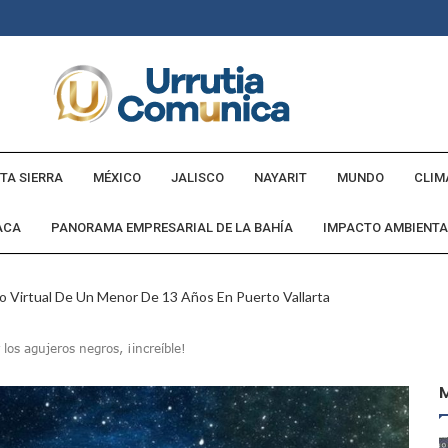
TA SIERRA
MÉXICO
JALISCO
NAYARIT
MUNDO
CLIM
ACA
PANORAMA EMPRESARIAL DE LA BAHÍA
IMPACTO AMBIENTA
o Virtual De Un Menor De 13 Años En Puerto Vallarta
ncabezan Las Principales Causas De Enfermedad En Jalisco
os agujeros negros, ¡increíble!
La Cultura En Mascota Con Nuevo Auditorio
e Los Archivos Municipales En Puerto Vallarta
 Combate Al CJNG Con Nuevos Cargos Y Objetivos Prioritarios
lmenares Márquez, Desaparecido En Puerto Vallarta