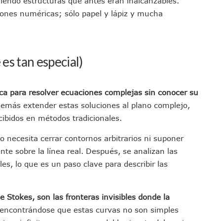
viendo estructuras que antes eran inalcanzables.
ras Reporte De Posible Crematorio Clandestino
iones numéricas; sólo papel y lápiz y mucha
De La Principal Avenida Turística De Puerto Vallarta
etienen El Transporte Público En Puerto Vallarta
ialistas Para Analizar La Conservación Del Estero El Salado
es tan especial)
 Don Juan Ramírez En Puerto Vallarta
Asamblea Informativa En La Colonia Bobadilla
 Generar Oleaje Elevado En La Costa De Jalisco
ca para resolver ecuaciones complejas sin conocer su
demás extender estas soluciones al plano complejo,
te Verano Puede Costar Hasta 22 Mil 677 Pesos
bidos en métodos tradicionales.
Cocodrilos En Playas De Puerto Vallarta
Al Diputado Federal Bruno Blancas
o necesita cerrar contornos arbitrarios ni suponer
en A Juan Carlos Castro
te sobre la línea real. Después, se analizan las
dista Francisco Alejandro Leyva Aguilar
les, lo que es un paso clave para describir las
 Armados En Bucerías; Aseguran Armas Y “poncha Llantas”
parencia Sobre Nuevo Vertedero En Tepatitlán
e Stokes, son las fronteras invisibles donde la
 Tendrán Una “Casa De Día” Renovada
 encontrándose que estas curvas no son simples
Ixtapa Para Identificar Problemas De Seguridad Y Movilidad