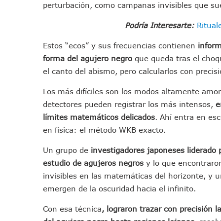
perturbación, como campanas invisibles que s
Morena Cierra Filas Por La 
Hallazgo De Yareli Colmenar
Podría Interesarte:
Ritual
Regresa A Puerto Vallarta L
Estos “ecos” y sus frecuencias contienen
inform
Ra Aguilar Acompaña A Cien
forma del agujero negro
que queda tras el choq
Oleaje Y Riesgo Por Cocodri
el canto del abismo, pero calcularlos con precis
“Kato” Supera El Abandono 
Los más difíciles son los modos altamente am
México Necesitaba 600 Mil 
detectores pueden registrar los más intensos,
e
Poderoso Terremoto Destru
límites matemáticos delicados
. Ahí entra en e
Munguía Es El Sexto Mejor A
en física: el método WKB exacto.
ATM Incorpora 20 Nuevos Ca
Colectivos Piden A Lemus Má
Un grupo de
investigadores japoneses liderado p
Avenida Federación En Puer
estudio de agujeros negros
y lo que encontraro
Caída De “El Mencho” Elevó 
invisibles en las matemáticas del horizonte, y
Mercado Vallarta Incluye Re
emergen de la oscuridad hacia el infinito.
Morenistas Imparten Taller 
Con esa técnica
, lograron trazar con precisión 
CEDHJ Señala Violaciones A