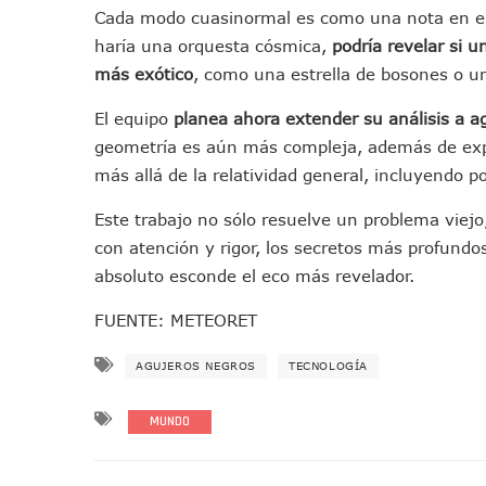
Cada modo cuasinormal es como una nota en el 
Movimiento Ciudadano Capaci
haría una orquesta cósmica,
podría revelar si u
Hospital Civil De La Costa I
más exótico
, como una estrella de bosones o 
Fechas Y Sedes De Las Jorn
Accidente Fatal En La Autop
El equipo
planea ahora extender su análisis a a
Ra Aguilar Fortalece La Tr
geometría es aún más compleja, además de expl
Aparecen Vivos Los Tres Es
más allá de la relatividad general, incluyendo p
Tras Caer Ante Inglaterra, 
Este trabajo no sólo resuelve un problema viej
Dictan Prisión Preventiva A 
con atención y rigor, los secretos más profundos
Juan Carlos Castro Visitó La
absoluto esconde el eco más revelador.
Puente Amado Nervo Avanza 
FUENTE: METEORET
C5 Jalisco Recupera Vehícul
Lamenta Demolición De Finca
AGUJEROS NEGROS
TECNOLOGÍA
Genera Críticas La Compra D
Alejandro, Julión Y Alfredi
MUNDO
Bloquean Acceso A Lanchero
Recuerdan Contingencia De