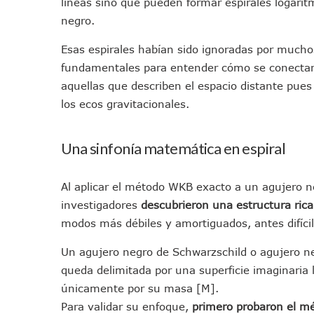
líneas sino que pueden formar espirales logarít
Bruno Blancas Convoca A Mes
negro.
CUCosta E IMSS Nayarit Ava
Esas espirales habían sido ignoradas por mucho
Videos De Presunto Convoy
fundamentales para entender cómo se conectan 
Playa Las Cocinas: Retiran
aquellas que describen el espacio distante pues 
Dr. Álvarez Zayas Dirige Pl
los ecos gravitacionales.
Por Desaparición Forzada, E
“El Mayo” Zambada Es Conde
Una sinfonía matemática en espiral
Orgullo Vallartense: Zhoem
Brigada Forense Brindará A
Al aplicar el método WKB exacto a un agujero n
Vecinos De Vallarta 500 Exp
investigadores
descubrieron una estructura ric
Pelea De Extranjera Durante
modos más débiles y amortiguados, antes difícil
Joven Esgrimista De Puerto 
Llegan Camiones “oruga” A 
Un agujero negro de Schwarzschild o agujero ne
Coordinan Operativo Para L
queda delimitada por una superficie imaginaria 
Monzón Mexicano Causará Ll
únicamente por su masa [M].
Para validar su enfoque,
primero probaron el m
Acusado De Homicidio En El