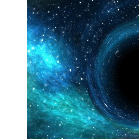
Melissa Madero Exige Aclara
Washington Enfrenta Una Em
Avanza Plan Para Construir E
Nuevas Concesiones De Taxis
Mueren Cuatro Personas Tr
Bruno Blancas Lleva El Mens
Liberan 180 Crías De Iguana 
Puerto Vallarta Participa 
Ofrecerán Asesoría Jurídica
Juan Solís E Iris Torres Busc
Realizan Operativo Preventi
Arquitecto Luis Munguía Rec
Semana Lluviosa Para Puert
Voces Del Orgullo Distingu
Partido Verde Conforma Su 1
Buques Mexicanos Parten A