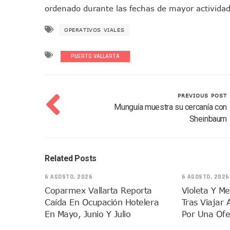
ordenado durante las fechas de mayor actividad 
Vecinos De La Playita Recib
Asesinan En Oaxaca Al Perio
OPERATIVOS VIALES
Detienen A Cuatro Hombres
Yussara Canales Pide Trans
PUERTO VALLARTA
Adultos Mayores De Ixtapa
Mujeres Recorren Calles De 
Bruno Blancas Convoca A Mes
PREVIOUS POST
Munguía muestra su cercanía con
CUCosta E IMSS Nayarit Ava
Sheinbaum
Videos De Presunto Convoy
Playa Las Cocinas: Retiran
Dr. Álvarez Zayas Dirige Pl
Related Posts
Por Desaparición Forzada, E
6 AGOSTO, 2026
6 AGOSTO, 2026
“El Mayo” Zambada Es Conde
Coparmex Vallarta Reporta
Violeta Y M
Orgullo Vallartense: Zhoem
Caída En Ocupación Hotelera
Tras Viajar 
Brigada Forense Brindará A
En Mayo, Junio Y Julio
Por Una Ofe
Vecinos De Vallarta 500 Exp