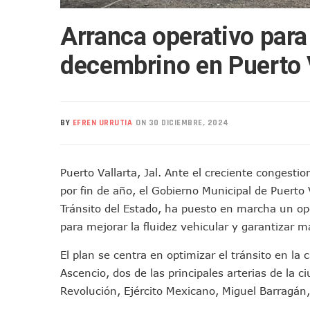
Realizan Operativo Preventi
Arranca operativo para 
Arquitecto Luis Munguía Rec
Semana Lluviosa Para Puert
decembrino en Puerto 
Voces Del Orgullo Distingu
Partido Verde Conforma Su 1
Buques Mexicanos Parten A
BY
EFREN URRUTIA
ON 30 DICIEMBRE, 2024
Nuevo Transporte Eléctrico 
En Vallarta, Todos Los Cam
Centro De Autismo Es Un Par
Puerto Vallarta, Jal. Ante el creciente congesti
Lluvias Y Oleaje Elevado Ma
por fin de año, el Gobierno Municipal de Puerto 
Jóvenes En Movimiento Jali
Tránsito del Estado, ha puesto en marcha un op
En PV Encabezan Preferenci
para mejorar la fluidez vehicular y garantizar m
Pancho López; En La Mira D
El plan se centra en optimizar el tránsito en la
Cae El “R1”, Presunto Autor
Ascencio, dos de las principales arterias de la 
Muere Manolo Solo, Actor De
Revolución, Ejército Mexicano, Miguel Barragán,
Citan A Siete Integrantes D