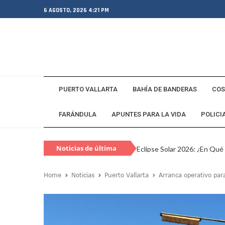
6 AGOSTO, 2026 4:21 PM
PUERTO VALLARTA
BAHÍA DE BANDERAS
COS
FARÁNDULA
APUNTES PARA LA VIDA
POLICI
Noticias de última
Eclipse Solar 2026: ¿En Qué
hora
Habitante Pide Proteger A 
Home
Noticias
Puerto Vallarta
Arranca operativo para
Coparmex Vallarta Reporta C
Violeta Y Melissa Desaparec
Juan Calderón Pide Oración
Jalisco Se Integra A Estrate