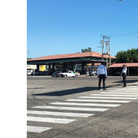
Frustran Presunto Secuestr
Infecciones Respiratorias E
SIOP Moderniza La Casa De 
Van Por La Reorganización D
Estados Unidos Endurece Su
Buscan A Wilber Armando Co
Melissa Madero Exige Aclara
Washington Enfrenta Una Em
Avanza Plan Para Construir E
Nuevas Concesiones De Taxis
Mueren Cuatro Personas Tr
Bruno Blancas Lleva El Mens
Liberan 180 Crías De Iguana 
Puerto Vallarta Participa 
Ofrecerán Asesoría Jurídica
Juan Solís E Iris Torres Busc