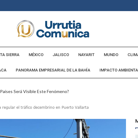
TA SIERRA
MÉXICO
JALISCO
NAYARIT
MUNDO
CLIM
ACA
PANORAMA EMPRESARIAL DE LA BAHÍA
IMPACTO AMBIENTA
 Países Será Visible Este Fenómeno?
Los “cajos” Durante Su Cruce Por Vialidades De Nuevo Nayarit
 regular el tráfico decembrino en Puerto Vallarta
aída En Ocupación Hotelera En Mayo, Junio Y Julio
en Tras Viajar A Puerto Vallarta Por Una Oferta De Trabajo
 Para Puerto Vallarta Ante La Virgen De Guadalupe
gia Nacional Para Sembrar 6.6 Millones De Árboles