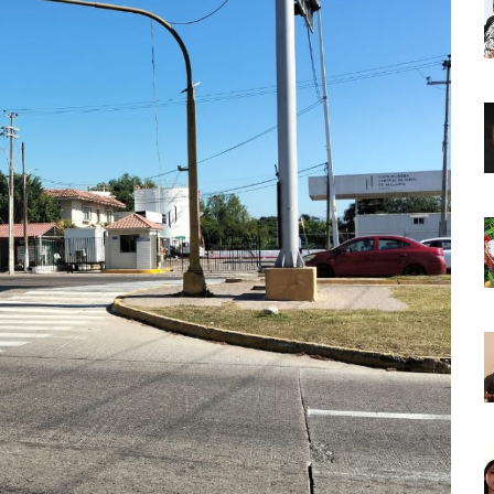
o Virtual De Un Menor De 13 Años En Puerto Vallarta
ncabezan Las Principales Causas De Enfermedad En Jalisco
La Cultura En Mascota Con Nuevo Auditorio
e Los Archivos Municipales En Puerto Vallarta
 Combate Al CJNG Con Nuevos Cargos Y Objetivos Prioritarios
lmenares Márquez, Desaparecido En Puerto Vallarta
r Sustento Legal De Las Descargas Residuales Al Mar
ergencia Ambiental Por Incendios Históricos
stadio De Tritones Vallarta; Será Financiado Por Privados
 En Puerto Vallarta, ¿para Quiénes Aplica Y Cómo Tramitarlas?
as Explosión De Una Pipa En Tlaquepaque (VIDEO)
aje De La Cuarta Transformación A Puerto Vallarta Y Tomatlán
Verde En El Estero El Salado Por Su 26 Aniversario
En Los PriceAgencies Awards 2026 En Ciudad De México
 Gratuita En Puerto Vallarta Para Emprendedores Y Ciudadanía
an Integrar La Planilla Del PAN Vallarta Para El 2027