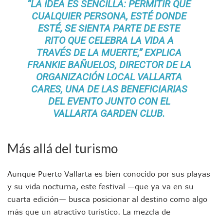
Brigada Forense Brindará Atención A Familias De Persona
“LA IDEA ES SENCILLA: PERMITIR QUE
Vecinos De Vallarta 500 Exponen Queja De Vialidades A Ju
CUALQUIER PERSONA, ESTÉ DONDE
Pelea De Extranjera Durante Función De “La Odisea” En Puer
ESTÉ, SE SIENTA PARTE DE ESTE
Joven Esgrimista De Puerto Vallarta Asegura Lugar En El 
RITO QUE CELEBRA LA VIDA A
Llegan Camiones “oruga” A Puerto Vallarta Con Capacidad
TRAVÉS DE LA MUERTE,” EXPLICA
Coordinan Operativo Para Las Tradicionales Paseadas 202
FRANKIE BAÑUELOS, DIRECTOR DE LA
Monzón Mexicano Causará Lluvias Muy Fuertes En Jalisco 
ORGANIZACIÓN LOCAL VALLARTA
Acusado De Homicidio En El Tuito Permanecerá Un Año En 
Descartan Riesgo De Tsunami Para Puerto Vallarta Tras Sis
CARES, UNA DE LAS BENEFICIARIAS
Donald Trump Asistirá A La Final Del Mundial 2026 Entre E
DEL EVENTO JUNTO CON EL
Retiran 10 Toneladas De Macroalga En Playa De Guayabito
VALLARTA GARDEN CLUB.
Arranca Copa México De Clavados Zapopan 2026 En El Cen
Munguía Analiza Pedir 100 MDP De Adelanto De Participac
Bomberas De Vallarta Asistirán A Simposio Internacional 
Más allá del turismo
Región Sanitaria VIII Activa Programa Para Menores Con Di
Asesinan A Regidora De Tecate Por Morena Y A Su Esposo
Recuperan Seis Vehículos Con Reporte De Robo Durante O
Aunque Puerto Vallarta es bien conocido por sus playas
SEP Asigna Escuelas Para El Ciclo 2026-2027 En Jalisco; 
y su vida nocturna, este festival —que ya va en su
Tráfico Aéreo Cae En Puerto Vallarta Durante El 2026; Gua
cuarta edición— busca posicionar al destino como algo
SAT Lleva Su Oficina Móvil A Talpa De Allende Para Realizar
más que un atractivo turístico. La mezcla de
Mediante Asambleas Informativas Juan Carlos Castro Fort