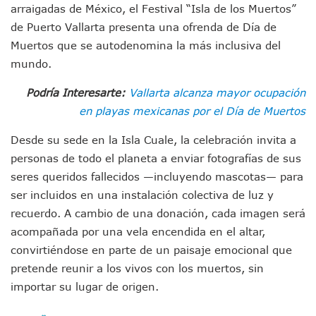
Entregan Aparato Auditivo A Don Juan Ramírez En Puerto Va
arraigadas de México, el Festival “Isla de los Muertos”
Juan Carlos Castro Realiza Asamblea Informativa En La Colo
de Puerto Vallarta presenta una ofrenda de Día de
Huracán En Formación Podría Generar Oleaje Elevado En L
Muertos que se autodenomina la más inclusiva del
Viajar A Puerto Vallarta Este Verano Puede Costar Hasta 2
mundo.
Buscan Reducir Riesgos Por Cocodrilos En Playas De Puerto
Plantean “Ley Don Juanito” Al Diputado Federal Bruno Blan
Podría Interesarte:
Vallarta alcanza mayor ocupación
Vecinos De La Playita Reciben A Juan Carlos Castro
en playas mexicanas por el Día de Muertos
Asesinan En Oaxaca Al Periodista Francisco Alejandro Leyv
Detienen A Cuatro Hombres Armados En Bucerías; Asegur
Desde su sede en la Isla Cuale, la celebración invita a
Yussara Canales Pide Transparencia Sobre Nuevo Vertedero
personas de todo el planeta a enviar fotografías de sus
Adultos Mayores De Ixtapa Tendrán Una “Casa De Día” Re
seres queridos fallecidos —incluyendo mascotas— para
Mujeres Recorren Calles De Ixtapa Para Identificar Proble
Bruno Blancas Convoca A Mesa De Análisis Para La Conserv
ser incluidos en una instalación colectiva de luz y
CUCosta E IMSS Nayarit Avanzan En Acuerdos Para Ampliar
recuerdo. A cambio de una donación, cada imagen será
Videos De Presunto Convoy Armado Desatan Operativo En 
acompañada por una vela encendida en el altar,
Playa Las Cocinas: Retiran Concesión Y Anuncian Plan De 
convirtiéndose en parte de un paisaje emocional que
Dr. Álvarez Zayas Dirige Plan De Salud Animal Y Prevenció
pretende reunir a los vivos con los muertos, sin
Por Desaparición Forzada, Expolicías De Nayarit Enfrentar
importar su lugar de origen.
“El Mayo” Zambada Es Condenado A Morir En Prisión En E
Orgullo Vallartense: Zhoemí Luévanos Competirá En El P