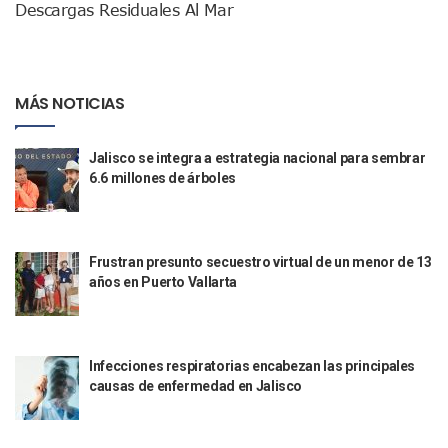
SEAPAL Tendrá Módulos Itinerantes Para Inscripción A Su
Descargas Residuales Al Mar
Fin De Semana De San Valentín Impulsa Ventas En Restaura
Zapopan: Cae Presunto Coordinador De Célula Dedicada A 
Ponen En Marcha Campaña ‘No Es Lo Que Parece’ Para Pre
Estado Y Municipio Impulsan A Microempresas Vallartens
MÁS NOTICIAS
Vuelca Camioneta Con Jornaleros Cerca De Talpa De Allen
Así Protege La Suprema Corte A Dueños De Vehículos Que
Jalisco se integra a estrategia nacional para sembrar
Fátima Bosh, ¿la Mexicana Renuncia A Su Corona Como M
6.6 millones de árboles
Un Piloto Captó A Una Presunta Nave Extraterrestre En Co
Vigilan Parques, Canchas Y Avenidas Para Bajar Actos Ilícit
Zapopan: Retiran 29 Motocicletas Irregulares En Operativo V
Muere Joven Tras Ser Arrollado Por Un Camión De UnibusP
Frustran presunto secuestro virtual de un menor de 13
Formalizan Uso De Espacio Comunitario En Verde Vallarta
años en Puerto Vallarta
Choque De Camionetas Deja Un Muerto En Autopista A Puer
Detienen A Peligroso Homicida De Guadalajara, Vinculado
Aprueban Nuevo Programa De Becas Escolares En Puerto V
Grasas De Establecimientos Comerciales Provocan Tapon
Infecciones respiratorias encabezan las principales
Colocan Cruz En Memoria De Clarisa Rodríguez En El Sitio 
causas de enfermedad en Jalisco
Parejas En México: Bajan Matrimonios Y Crecen Uniones L
Yussara Canales Presenta La “ley Clarisa” Contra Conduct
Muere “Ma Nena”, La Abuelita Mexicana Que Se Robó El Co