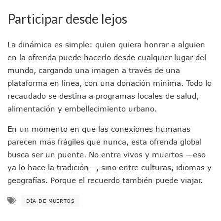
Sin Daños A La Infraestructura Del Aeropuerto De Vallarta,
Participar desde lejos
Estados Unidos Pide A Sus Ciudadanos Resguardarse Si Est
Gobierno De México Confirma Muerte De “El Mencho” Tras 
Evacúan Aeropuerto De Puerto Vallarta Y Air Canada Cance
La dinámica es simple: quien quiera honrar a alguien
Gobierno De Vallarta Pide No Salir De Casa Y No Abrir Neg
en la ofrenda puede hacerlo desde cualquier lugar del
Reportan Captura Y Muerte De “El Mencho” En Medio De Op
mundo, cargando una imagen a través de una
Enfrentamientos Y Narcobloqueos Son Por Operativo En Ta
plataforma en línea, con una donación mínima. Todo lo
Narcobloqueos Causan Pánico Y Tensión En Puerto Vallart
recaudado se destina a programas locales de salud,
Justicia Penal-Oral Sigue Rezagada A 10 Años De La Entrada
alimentación y embellecimiento urbano.
Polvo, Ruido, Máquinas… Así Las Obras Inconclusas En El 
Decomisan 4 Toneladas De Droga En Aguas De Manzanillo,
En un momento en que las conexiones humanas
Incendio En Taller De Vehículos Pesados En San Juan De Lo
parecen más frágiles que nunca, esta ofrenda global
Congreso Médico En Puerto Vallarta Dejará Beneficios Soc
Estados Unidos Detecta Red Ilícita De Tiempos Compartid
busca ser un puente. No entre vivos y muertos —eso
Mueren 8 Personas De Bahía De Banderas En Operativo Na
ya lo hace la tradición—, sino entre culturas, idiomas y
Personas Therian Convocan A Mega Convivio En Guadalaja
geografías. Porque el recuerdo también puede viajar.
Unirse Vallarta: Horario De Atención De Oficina De Búsq
Localizan Y Liberan A Cuatro Personas Que Permanecían I
DÍA DE MUERTOS
Ola De Calor Alcanzará Su Máximo Este Jueves En Jalisco,
Macro Desfogue De Tuberías Dejará Sin Agua A 150 Colonia