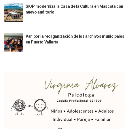
Empresario De Vallarta Participa En La Feria De Innovaci
SIOP moderniza la Casa de la Cultura en Mascota con
nuevo auditorio
Avanza Reducción De La Jornada Laboral A 40 Horas; La Ap
Localizan Cuatro Vehículos Robados En Puerto Vallarta
CANIRAC Vallarta–Bahía De Banderas Reelige A Martha Par
Reportan Poncha Llantas En Carretera Compostela–Las Va
Van por la reorganización de los archivos municipales
La Marina Decomisa 39 Máquinas Tragamonedas En Nayarit; 
en Puerto Vallarta
Talento Vallartense Llegó A Canadá Y Abre Camino Para N
Descuentos Preferenciales En El Pago Del Predial 2026
Vallarta Instalará Macromódulos De Vacunación Contra El 
Ruta Del Peregrino: ¿Cuánto Tiempo Se Hace Para Ir A Talp
Libro Revisa Un Siglo De Poesía Escrita En Puerto Vallarta
RENTAS: La Inflación Artificial De Puerto Vallarta
Sentencian A 100 Años De Prisión A Mujer Por La Desapari
Puerto Vallarta Arranca El 2026 Con Éxito En El Total De Pa
Arranca Programa De Bacheo En Avenidas Clave De Puerto 
Puerto Vallarta Tiene Una De Las Gasolineras Más Caras D
Habrá Toma De ADN Y Entrevistas A Familias De Personas D
Detienen A Extranjero Por Poseer Un Tigre Cachorro En Pu
Regidora Melissa Exige Medidas De Protección “Pulso De V
SEAPAL Reparó 139 Fugas Durante La Semana Del 2 Al 8 De