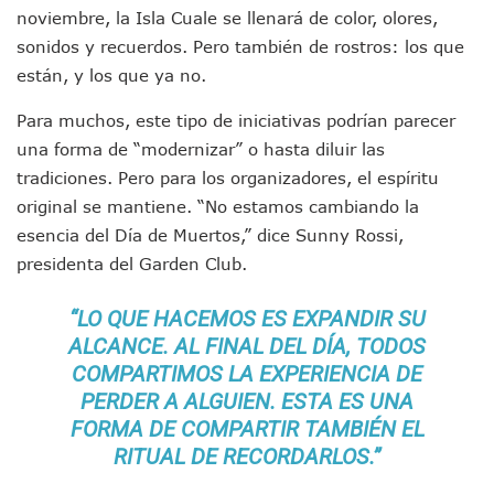
Peritajes Buscan Esclarecer Muerte De Regidora De Cabo 
noviembre, la Isla Cuale se llenará de color, olores,
IDEFT Y Hotel De Puerto Vallarta Acuerdan Programa Para C
sonidos y recuerdos. Pero también de rostros: los que
PAN Vallarta Distribuye 40 Paquetes De Artículos De Prim
están, y los que ya no.
No Ha Pasado La Basura En 6 Días En La Colonia Villas Uni
Convocan A Exposición Fotográfica Sobre El “domingo Negr
Para muchos, este tipo de iniciativas podrían parecer
Temporal De Lluvias Mantienen En Alerta A Vallarta; Llam
una forma de “modernizar” o hasta diluir las
Ra Aguilar Recorre Rancho Nácar, Ojos De Agua Y Lomas De
tradiciones. Pero para los organizadores, el espíritu
Caen Más De 100 Personas Durante Operativo “Salvando V
Impulsa Juan Carlos Castro Almaguer Jornada Médica Grat
original se mantiene. “No estamos cambiando la
Indigentes Se Apoderan De Las Bancas Del Hospital Regiona
esencia del Día de Muertos,” dice Sunny Rossi,
Vallarta: Aseguran Casi 200 Motocicletas En Operativos V
presidenta del Garden Club.
INFONAVIT Ampliará Horario De Atención En Bahía De Ba
Urrutia Comunica Se Encuentra En Pausa Por Crecimiento
“LO QUE HACEMOS ES EXPANDIR SU
Héctor Santana Anuncia Inspecciones Nocturnas A Motocic
ALCANCE. AL FINAL DEL DÍA, TODOS
Nayarit, Jalisco Y Otros 6 Estados Suspenden Clases Este 
COMPARTIMOS LA EXPERIENCIA DE
Puerto Vallarta Suspende La Recolección De La Basura Est
PERDER A ALGUIEN. ESTA ES UNA
Reporte Preliminar De Afectaciones, Según El Gobierno Mun
Canaco Servytur Puerto Vallarta Pide Evitar La Rapiña En N
FORMA DE COMPARTIR TAMBIÉN EL
Localizan 19 Vehículos Calcinados En Bahía De Banderas 
RITUAL DE RECORDARLOS.”
Reportan Al Menos 60 Negocios Incendiados En Puerto Vall
Coparmex Pide Reforzar Seguridad Tras Jornada De Violenci