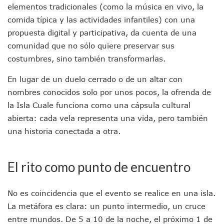
elementos tradicionales (como la música en vivo, la
IMSS Rehabilitará Infraestructura De La UMF No. 170 En Pue
comida típica y las actividades infantiles) con una
Puerto Vallarta Se Suma A Simulacro Estatal Por Bloqueos 
Retiran Cacharros De 30 Puntos En Colonias De Puerto Vall
propuesta digital y participativa, da cuenta de una
Movimiento Ciudadano Capacita A Su Estructura Territorial
comunidad que no sólo quiere preservar sus
Hospital Civil De La Costa Inicia Su Construcción En Puerto 
costumbres, sino también transformarlas.
Fechas Y Sedes De Las Jornadas De Adopción De Perros En 
Accidente Fatal En La Autopista Guadalajara–Tepic Deja En
En lugar de un duelo cerrado o de un altar con
Ra Aguilar Fortalece La Transformación Desde Las Asambl
nombres conocidos solo por unos pocos, la ofrenda de
Aparecen Vivos Los Tres Estudiantes Desaparecidos De Gu
la Isla Cuale funciona como una cápsula cultural
Tras Caer Ante Inglaterra, México Recibe Multa Económica
abierta: cada vela representa una vida, pero también
Dictan Prisión Preventiva A Exdirector De Pemex Por Presun
Juan Carlos Castro Visitó La Colonia Cristóbal Colón
una historia conectada a otra.
Puente Amado Nervo Avanza En Un 80%, ¿se Abrirá Este Ju
C5 Jalisco Recupera Vehículo Robado De Puerto Vallarta En
Lamenta Demolición De Finca Tradicional El Colegio De Arq
El rito como punto de encuentro
Genera Críticas La Compra De 35 Nuevas Patrullas Para Pue
Alejandro, Julión Y Alfredito Darán Magna Serenata En La 
No es coincidencia que el evento se realice en una isla.
Bloquean Acceso A Lancheros Y Pescadores En El Estero;
La metáfora es clara: un punto intermedio, un cruce
Recuerdan Contingencia Del Marigalante Con Reconocimi
Vallarta Destaca En Competitividad Urbana Por Turismo, F
entre mundos. De 5 a 10 de la noche, el próximo 1 de