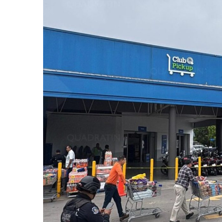
Melissa Madero Exige Aclara
Washington Enfrenta Una Em
Avanza Plan Para Construir E
Nuevas Concesiones De Taxis
Mueren Cuatro Personas Tr
Bruno Blancas Lleva El Mens
Liberan 180 Crías De Iguana 
Puerto Vallarta Participa 
Ofrecerán Asesoría Jurídica
Juan Solís E Iris Torres Busc
Realizan Operativo Preventi
Arquitecto Luis Munguía Rec
Semana Lluviosa Para Puert
Voces Del Orgullo Distingu
Partido Verde Conforma Su 1
Buques Mexicanos Parten A