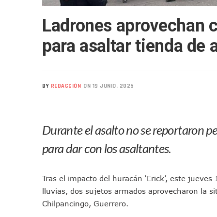
Nuevo Transporte Eléctrico 
Ladrones aprovechan c
En Vallarta, Todos Los Cam
Centro De Autismo Es Un Par
para asaltar tienda de 
Lluvias Y Oleaje Elevado Ma
Jóvenes En Movimiento Jali
En PV Encabezan Preferenci
BY
REDACCIÓN
ON 19 JUNIO, 2025
Pancho López; En La Mira D
Cae El “R1”, Presunto Autor
Muere Manolo Solo, Actor De
Durante el asalto no se reportaron p
Citan A Siete Integrantes D
IMSS Invierte 12.6 MDP En R
para dar con los asaltantes.
En Abril 2027 Terminarán El
Puerto Vallarta Fortalece S
Tras el impacto del huracán ‘Erick’, este jueves
Accidente En Un RZR, Princ
lluvias, dos sujetos armados aprovecharon la s
Este Viernes, Lemus Inaugur
Chilpancingo, Guerrero.
Nidos De Lluvia Busca Benefi