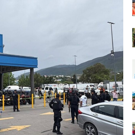
r Sustento Legal De Las Descargas Residuales Al Mar
ergencia Ambiental Por Incendios Históricos
stadio De Tritones Vallarta; Será Financiado Por Privados
 En Puerto Vallarta, ¿para Quiénes Aplica Y Cómo Tramitarlas?
as Explosión De Una Pipa En Tlaquepaque (VIDEO)
aje De La Cuarta Transformación A Puerto Vallarta Y Tomatlán
Verde En El Estero El Salado Por Su 26 Aniversario
En Los PriceAgencies Awards 2026 En Ciudad De México
 Gratuita En Puerto Vallarta Para Emprendedores Y Ciudadanía
an Integrar La Planilla Del PAN Vallarta Para El 2027
vo En Seis Colonias Del Centro De Puerto Vallarta
onoce La Labor Del Personal De Servicios Eficientes
o Vallarta Con Tormentas Y Ambiente Caluroso
e A Referentes De La Comunidad LGBT+ En Puerto Vallarta
2.º “Ejército Del Verde” En La Colonia Primero De Mayo
 Venezuela Con 718 Toneladas De Ayuda Humanitaria