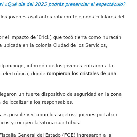
s! ¿Qué día del 2025 podrás presenciar el espectáculo?
Defensa Del Agua De Calidad En La Zona Metropolitana De Guadalajara
es Tovar Eleva A 4 Cuerpos Encontrados En El Río
los jóvenes asaltantes robaron teléfonos celulares del
a Premiación Nacional De La Liga Premier FMF
tos De Familias En Las Paseadas De Las Palmas 2026
r el impacto de ‘Erick’, que tocó tierra como huracán
los Mantienen Restricciones En Playas De Puerto Vallarta
a ubicada en la colonia Ciudad de los Servicios,
Y Comienza Una Nueva Vida Con Una Familia
Empleos; Solo Generó 262 Mil En Seis Meses: Coparmex
ye Edificios Y Puentes En Japón (VIDEOS)
hilpancingo, informó que los jóvenes entraron a la
e electrónica, donde
rompieron los cristales de una
lcalde De Jalisco, Según Statistical Research Corporation
miones Al Corredor Bahía De Banderas–Puerto Vallarta
s Ministerios Públicos Para Puerto Vallarta
legaron un fuerte dispositivo de seguridad en la zona
to Vallarta Registra 80% De Avance En Su Construcción
 de localizar a los responsables.
Percepción De Inseguridad En Puerto Vallarta
s es posible ver como los sujetos, quienes portaban
úne A Emprendedores Locales En La Isla Shopping Village
icos y rompen la vitrina con tubos.
En Puerto Vallarta
 Derechos De Víctima De Abuso Sexual En Preescolar
Fiscalía General del Estado (FGE) ingresaron a la