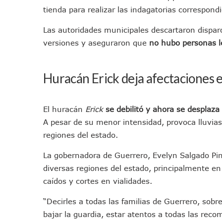
Ayutla Bajo Investigación T
tienda para realizar las indagatorias correspond
Maleza Crece En Camellones 
Las autoridades municipales descartaron dispar
Lluvias E Inundaciones No D
versiones y aseguraron que
no hubo personas l
Bruno Blancas Reúne A Espec
Entregan Aparato Auditivo A
Huracán Erick deja afectaciones 
Juan Carlos Castro Realiza 
Huracán En Formación Podría
Viajar A Puerto Vallarta Es
El huracán
Erick
se debilitó y ahora se desplaza
Buscan Reducir Riesgos Por 
A pesar de su menor intensidad, provoca lluvias
Plantean “Ley Don Juanito” 
regiones del estado.
Vecinos De La Playita Recib
La gobernadora de Guerrero, Evelyn Salgado Pin
Asesinan En Oaxaca Al Perio
diversas regiones del estado, principalmente en
Detienen A Cuatro Hombres
caídos y cortes en vialidades.
Yussara Canales Pide Trans
“Decirles a todas las familias de Guerrero, sobr
Adultos Mayores De Ixtapa
bajar la guardia, estar atentos a todas las re
Mujeres Recorren Calles De 