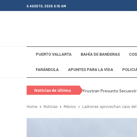
6 AGOSTO, 2026 6:16 AM
PUERTO VALLARTA
BAHÍA DE BANDERAS
COS
FARÁNDULA
APUNTES PARA LA VIDA
POLICI
Noticias de última
Frustran Presunto Secuestr
hora
Infecciones Respiratorias E
Home
Noticias
México
Ladrones aprovechan caos del 
SIOP Moderniza La Casa De 
Van Por La Reorganización D
Estados Unidos Endurece Su
Buscan A Wilber Armando Co