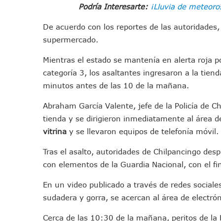
Podría Interesarte:
¡Lluvia de meteoro
Morena Cierra Filas Por La 
Hallazgo De Yareli Colmenar
De acuerdo con los reportes de las autoridades, 
Regresa A Puerto Vallarta L
supermercado.
Ra Aguilar Acompaña A Cien
Mientras el estado se mantenía en alerta roja po
Oleaje Y Riesgo Por Cocodri
categoría 3, los asaltantes ingresaron a la tiend
“Kato” Supera El Abandono 
minutos antes de las 10 de la mañana.
México Necesitaba 600 Mil 
Poderoso Terremoto Destru
Abraham García Valente, jefe de la Policía de C
tienda y se dirigieron inmediatamente al área d
Munguía Es El Sexto Mejor A
vitrina
y se llevaron equipos de telefonía móvil.
ATM Incorpora 20 Nuevos Ca
Colectivos Piden A Lemus Má
Tras el asalto, autoridades de Chilpancingo desp
Avenida Federación En Puer
con elementos de la Guardia Nacional, con el fin
Caída De “El Mencho” Elevó 
En un video publicado a través de redes sociale
Mercado Vallarta Incluye Re
sudadera y gorra, se acercan al área de electrón
Morenistas Imparten Taller 
CEDHJ Señala Violaciones A
Cerca de las 10:30 de la mañana, peritos de la 