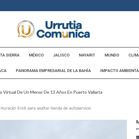
TA SIERRA
MÉXICO
JALISCO
NAYARIT
MUNDO
CLIM
ACA
PANORAMA EMPRESARIAL DE LA BAHÍA
IMPACTO AMBIENTA
o Virtual De Un Menor De 13 Años En Puerto Vallarta
ncabezan Las Principales Causas De Enfermedad En Jalisco
Huracán Erick para asaltar tienda de autoservicio
La Cultura En Mascota Con Nuevo Auditorio
e Los Archivos Municipales En Puerto Vallarta
 Combate Al CJNG Con Nuevos Cargos Y Objetivos Prioritarios
lmenares Márquez, Desaparecido En Puerto Vallarta