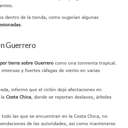
ras Reporte De Posible Crematorio Clandestino
ientes.
De La Principal Avenida Turística De Puerto Vallarta
os dentro de la tienda, como sugerían algunas
etienen El Transporte Público En Puerto Vallarta
esionadas
.
ialistas Para Analizar La Conservación Del Estero El Salado
 Don Juan Ramírez En Puerto Vallarta
en Guerrero
Asamblea Informativa En La Colonia Bobadilla
 Generar Oleaje Elevado En La Costa De Jalisco
te Verano Puede Costar Hasta 22 Mil 677 Pesos
 por tierra sobre Guerrero
como una tormenta tropical.
Cocodrilos En Playas De Puerto Vallarta
 intensas y fuertes ráfagas de viento en varias
Al Diputado Federal Bruno Blancas
en A Juan Carlos Castro
eda, informó que el ciclón dejó afectaciones en
dista Francisco Alejandro Leyva Aguilar
 la
Costa Chica
, donde se reportan deslaves, árboles
 Armados En Bucerías; Aseguran Armas Y “poncha Llantas”
parencia Sobre Nuevo Vertedero En Tepatitlán
e todo las que se encuentran en la Costa Chica, no
 Tendrán Una “Casa De Día” Renovada
comendaciones de las autoridades, así como mantenerse
Ixtapa Para Identificar Problemas De Seguridad Y Movilidad