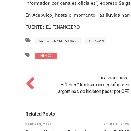
informados por canales oficiales”, expresó Salg
Bruno Blancas Convoca A Mes
CUCosta E IMSS Nayarit Ava
En Acapulco, hasta el momento, las lluvias han 
Videos De Presunto Convoy
FUENTE: EL FINANCIERO
Playa Las Cocinas: Retiran
Dr. Álvarez Zayas Dirige Pl
ASALTO A MANO ARMADA
HURACÁN
Por Desaparición Forzada, E
“El Mayo” Zambada Es Conde
MÉXICO
Orgullo Vallartense: Zhoem
Brigada Forense Brindará A
Vecinos De Vallarta 500 Exp
PREVIOUS POST
El “tenés” los traicionó, estafadores
Pelea De Extranjera Durante
argentinos se hicieron pasar por CFE
Joven Esgrimista De Puerto 
Llegan Camiones “oruga” A 
Coordinan Operativo Para L
Related Posts
Monzón Mexicano Causará Ll
1 AGOSTO, 2026
30 JULIO, 2026
Acusado De Homicidio En El