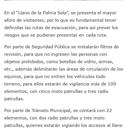
Aparecen Vivos Los Tres Estudiantes Desaparecidos De Gu
Tras Caer Ante Inglaterra, México Recibe Multa Económica
En el “Llano de la Palma Sola”, se presenta el mayor
Dictan Prisión Preventiva A Exdirector De Pemex Por Presun
aforo de visitantes, por lo que es fundamental tener
Juan Carlos Castro Visitó La Colonia Cristóbal Colón
definidas las rutas de evacuación, para así prever los
Puente Amado Nervo Avanza En Un 80%, ¿se Abrirá Este Ju
C5 Jalisco Recupera Vehículo Robado De Puerto Vallarta En
riesgos que se pudieran presentar en cada ruta.
Lamenta Demolición De Finca Tradicional El Colegio De Arq
Genera Críticas La Compra De 35 Nuevas Patrullas Para Pue
Por parte de Seguridad Pública se instalarán filtros de
Alejandro, Julión Y Alfredito Darán Magna Serenata En La 
revisión, para que no ingresen las personas con
Bloquean Acceso A Lancheros Y Pescadores En El Estero;
objetos prohibidos, como botellas de vidrio, armas,
Recuerdan Contingencia Del Marigalante Con Reconocimi
etc., además delimitarán las áreas de circulación de los
Vallarta Destaca En Competitividad Urbana Por Turismo, F
equinos, para que no entren los vehículos todo
Peritajes Buscan Esclarecer Muerte De Regidora De Cabo 
terreno, para ellos estarán de vigilancia más de 100
IDEFT Y Hotel De Puerto Vallarta Acuerdan Programa Para C
PAN Vallarta Distribuye 40 Paquetes De Artículos De Prim
elementos, con cinco moto patrullas y tres radio
No Ha Pasado La Basura En 6 Días En La Colonia Villas Uni
patrullas.
Convocan A Exposición Fotográfica Sobre El “domingo Negr
Temporal De Lluvias Mantienen En Alerta A Vallarta; Llam
Por parte de Tránsito Municipal, se contará con 22
Ra Aguilar Recorre Rancho Nácar, Ojos De Agua Y Lomas De
elementos, con dos radio patrullas y tres moto
Caen Más De 100 Personas Durante Operativo “Salvando V
patrullas, quienes estarán vigiando los accesos al llano
Impulsa Juan Carlos Castro Almaguer Jornada Médica Grat