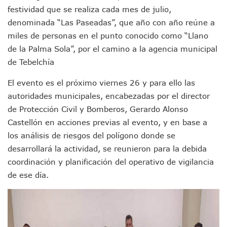
festividad que se realiza cada mes de julio,
Jóvenes En Movimiento Jalisco Renueva Su Dirigencia Ru
En PV Encabezan Preferencias Morena Y Juan Carlos Cast
denominada “Las Paseadas”, que año con año reúne a
Pancho López; En La Mira Del Comité Nacional Del PAN
miles de personas en el punto conocido como “Llano
Cae El “R1”, Presunto Autor Intelectual Del Homicidio De 
de la Palma Sola”, por el camino a la agencia municipal
Muere Manolo Solo, Actor De “El Laberinto Del Fauno”, A L
de Tebelchía
Citan A Siete Integrantes De La Semar Por Investigación Por
IMSS Invierte 12.6 MDP En Remodelar Urgencias Del Hospita
El evento es el próximo viernes 26 y para ello las
En Abril 2027 Terminarán El Centro Regional De Autismo En
autoridades municipales, encabezadas por el director
Puerto Vallarta Fortalece Su Promoción En California Con 
de Protección Civil y Bomberos, Gerardo Alonso
Accidente En Un RZR, Principal Hipótesis Por La Muerte D
Este Viernes, Lemus Inaugurará El Sistema De Electromovil
Castellón en acciones previas al evento, y en base a
Nidos De Lluvia Busca Beneficiar A 100 Familias De Puerto 
los análisis de riesgos del polígono donde se
Morena Cierra Filas Por La Defensa Del Agua De Calidad En
desarrollará la actividad, se reunieron para la debida
Hallazgo De Yareli Colmenares Tovar Eleva A 4 Cuerpos En
coordinación y planificación del operativo de vigilancia
Regresa A Puerto Vallarta La Premiación Nacional De La L
de ese día.
Ra Aguilar Acompaña A Cientos De Familias En Las Pasead
Oleaje Y Riesgo Por Cocodrilos Mantienen Restricciones En
“Kato” Supera El Abandono Y Comienza Una Nueva Vida Co
México Necesitaba 600 Mil Empleos; Solo Generó 262 Mil
Poderoso Terremoto Destruye Edificios Y Puentes En Jap