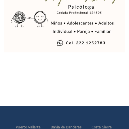
Vallarta Instalará Macromódulos De Vacunación Contra El 
Ruta Del Peregrino: ¿Cuánto Tiempo Se Hace Para Ir A Talp
Libro Revisa Un Siglo De Poesía Escrita En Puerto Vallarta
RENTAS: La Inflación Artificial De Puerto Vallarta
Sentencian A 100 Años De Prisión A Mujer Por La Desapari
Puerto Vallarta Arranca El 2026 Con Éxito En El Total De Pa
Arranca Programa De Bacheo En Avenidas Clave De Puerto 
Puerto Vallarta Tiene Una De Las Gasolineras Más Caras D
Habrá Toma De ADN Y Entrevistas A Familias De Personas D
Detienen A Extranjero Por Poseer Un Tigre Cachorro En Pu
Regidora Melissa Exige Medidas De Protección “Pulso De V
SEAPAL Reparó 139 Fugas Durante La Semana Del 2 Al 8 De
Rehabilitan Camellones En La Zona Norte De Puerto Vallart
Transporte En Guadalajara Permitirá Pagos Sin Contacto Co
Luis Munguía Respalda A Antonio Arreola Como Nuevo Pre
Construirán El Estadio Metropolitano “El Salado” En Puerto 
Diputado Bruno Blancas Socializa Su Reforma De Ley Sobre L
Bad Bunny Recibe Fuerte Respaldo Latino En El Super Bowl
María Fernanda Arreola Asume La Presidencia De Canaco-S
Munguía Atestigua Toma De Protesta En La 41ª Zona Militar
Puerto Vallarta
Bahía de Banderas
Costa Sierra