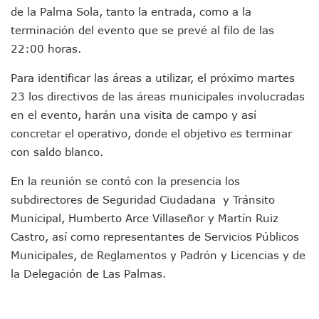
de la Palma Sola, tanto la entrada, como a la
Indigentes Se Apoderan De Las Bancas Del Hospital Regiona
terminación del evento que se prevé al filo de las
Vallarta: Aseguran Casi 200 Motocicletas En Operativos V
INFONAVIT Ampliará Horario De Atención En Bahía De Ba
22:00 horas.
Urrutia Comunica Se Encuentra En Pausa Por Crecimiento
Para identificar las áreas a utilizar, el próximo martes
Héctor Santana Anuncia Inspecciones Nocturnas A Motocic
Nayarit, Jalisco Y Otros 6 Estados Suspenden Clases Este 
23 los directivos de las áreas municipales involucradas
Puerto Vallarta Suspende La Recolección De La Basura Est
en el evento, harán una visita de campo y así
Reporte Preliminar De Afectaciones, Según El Gobierno Mun
concretar el operativo, donde el objetivo es terminar
Canaco Servytur Puerto Vallarta Pide Evitar La Rapiña En N
con saldo blanco.
Localizan 19 Vehículos Calcinados En Bahía De Banderas 
Reportan Al Menos 60 Negocios Incendiados En Puerto Vall
En la reunión se contó con la presencia los
Coparmex Pide Reforzar Seguridad Tras Jornada De Violenci
subdirectores de Seguridad Ciudadana y Tránsito
Sin Daños A La Infraestructura Del Aeropuerto De Vallarta,
Municipal, Humberto Arce Villaseñor y Martín Ruiz
Estados Unidos Pide A Sus Ciudadanos Resguardarse Si Est
Gobierno De México Confirma Muerte De “El Mencho” Tras 
Castro, así como representantes de Servicios Públicos
Evacúan Aeropuerto De Puerto Vallarta Y Air Canada Cance
Municipales, de Reglamentos y Padrón y Licencias y de
Gobierno De Vallarta Pide No Salir De Casa Y No Abrir Neg
la Delegación de Las Palmas.
Reportan Captura Y Muerte De “El Mencho” En Medio De Op
Enfrentamientos Y Narcobloqueos Son Por Operativo En Ta
Narcobloqueos Causan Pánico Y Tensión En Puerto Vallart