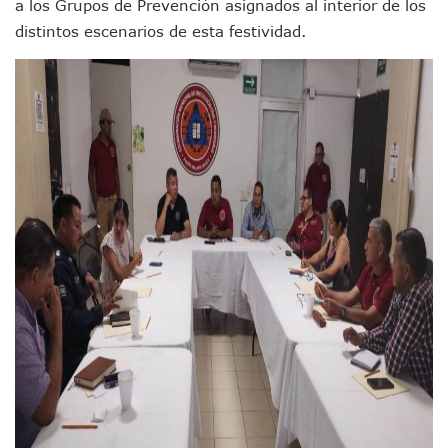
a los Grupos de Prevención asignados al interior de los
Donald Trump Asistirá A La Final Del Mundial 2026 Entre E
distintos escenarios de esta festividad.
Retiran 10 Toneladas De Macroalga En Playa De Guayabito
Arranca Copa México De Clavados Zapopan 2026 En El Cen
Munguía Analiza Pedir 100 MDP De Adelanto De Participac
Bomberas De Vallarta Asistirán A Simposio Internacional 
Región Sanitaria VIII Activa Programa Para Menores Con Di
Asesinan A Regidora De Tecate Por Morena Y A Su Esposo
Recuperan Seis Vehículos Con Reporte De Robo Durante O
SEP Asigna Escuelas Para El Ciclo 2026-2027 En Jalisco; 
Tráfico Aéreo Cae En Puerto Vallarta Durante El 2026; Gua
SAT Lleva Su Oficina Móvil A Talpa De Allende Para Realizar
Mediante Asambleas Informativas Juan Carlos Castro Fort
IMSS Rehabilitará Infraestructura De La UMF No. 170 En Pue
Puerto Vallarta Se Suma A Simulacro Estatal Por Bloqueos 
Retiran Cacharros De 30 Puntos En Colonias De Puerto Vall
Movimiento Ciudadano Capacita A Su Estructura Territorial
Hospital Civil De La Costa Inicia Su Construcción En Puerto 
Fechas Y Sedes De Las Jornadas De Adopción De Perros En 
Accidente Fatal En La Autopista Guadalajara–Tepic Deja En
Ra Aguilar Fortalece La Transformación Desde Las Asambl