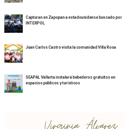
Vigilan Parques, Canchas Y Avenidas Para Bajar Actos Ilícit
Zapopan: Retiran 29 Motocicletas Irregulares En Operativo V
Capturan en Zapopan a estadounidense buscado por
Muere Joven Tras Ser Arrollado Por Un Camión De UnibusP
INTERPOL
Formalizan Uso De Espacio Comunitario En Verde Vallarta
Choque De Camionetas Deja Un Muerto En Autopista A Puer
Detienen A Peligroso Homicida De Guadalajara, Vinculado
Aprueban Nuevo Programa De Becas Escolares En Puerto V
Juan Carlos Castro visita la comunidad Villa Rosa
Grasas De Establecimientos Comerciales Provocan Tapon
Colocan Cruz En Memoria De Clarisa Rodríguez En El Sitio 
Parejas En México: Bajan Matrimonios Y Crecen Uniones L
Yussara Canales Presenta La “ley Clarisa” Contra Conduct
Muere “Ma Nena”, La Abuelita Mexicana Que Se Robó El Co
SEAPAL Vallarta instalará bebederos gratuitos en
Empresario De Vallarta Participa En La Feria De Innovaci
espacios públicos y turísticos
Avanza Reducción De La Jornada Laboral A 40 Horas; La Ap
Localizan Cuatro Vehículos Robados En Puerto Vallarta
CANIRAC Vallarta–Bahía De Banderas Reelige A Martha Par
Reportan Poncha Llantas En Carretera Compostela–Las Va
La Marina Decomisa 39 Máquinas Tragamonedas En Nayarit; 
Talento Vallartense Llegó A Canadá Y Abre Camino Para N
Descuentos Preferenciales En El Pago Del Predial 2026