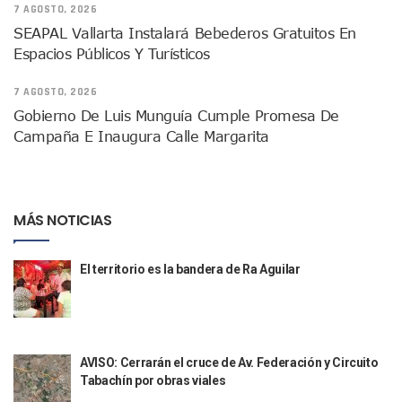
Quiso Matar A Un Anciano Con Parkinson En Puerto Vallart
7 AGOSTO, 2026
¡El Pitillal Vive Su Primera Feria Del Libro!
SEAPAL Vallarta Instalará Bebederos Gratuitos En
Quema Controlada En Atenguillo Busca Minimizar Riesgo D
Espacios Públicos Y Turísticos
Marx Arriaga Abandona Oficinas De La SEP Tras 100 Horas
100 Pacientes Oncológicos Piden No Cambiar A Enfermeros
7 AGOSTO, 2026
“Paseo De La Fama” En Vallarta Genera Dudas Tras Visita De
Gobierno De Luis Munguía Cumple Promesa De
Air Canadá Anuncia Vuelo Directo Entre Guadalajara Y Mon
Campaña E Inaugura Calle Margarita
Hay 507 Personas Desaparecidas En Puerto Vallarta
Gobierno De Lemus Abre Oficina Especializada En Personas
Anexo De Ixtapa Privaría Ilegalmente De Personas, Acusa C
Puerto Vallarta Acompaña En La Despedida Fúnebre Del Do
MÁS NOTICIAS
Puerto Vallarta Registra Más Ballenas Que Nunca Este 2
SEAPAL Tendrá Módulos Itinerantes Para Inscripción A Su
Fin De Semana De San Valentín Impulsa Ventas En Restaura
El territorio es la bandera de Ra Aguilar
Zapopan: Cae Presunto Coordinador De Célula Dedicada A 
Ponen En Marcha Campaña ‘No Es Lo Que Parece’ Para Pre
Estado Y Municipio Impulsan A Microempresas Vallartens
Vuelca Camioneta Con Jornaleros Cerca De Talpa De Allen
Así Protege La Suprema Corte A Dueños De Vehículos Que
AVISO: Cerrarán el cruce de Av. Federación y Circuito
Fátima Bosh, ¿la Mexicana Renuncia A Su Corona Como M
Tabachín por obras viales
Un Piloto Captó A Una Presunta Nave Extraterrestre En Co