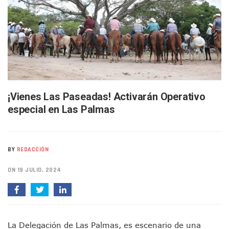
Buscan A Wilber Armando Colmenares Márquez, Desaparec
Melissa Madero Exige Aclarar Sustento Legal De Las Desca
Washington Enfrenta Una Emergencia Ambiental Por Incen
Avanza Plan Para Construir Estadio De Tritones Vallarta; S
Nuevas Concesiones De Taxis En Puerto Vallarta, ¿para Qu
Mueren Cuatro Personas Tras Explosión De Una Pipa En T
Bruno Blancas Lleva El Mensaje De La Cuarta Transformaci
Liberan 180 Crías De Iguana Verde En El Estero El Salado P
Puerto Vallarta Participa En Los PriceAgencies Awards 20
¡Vienes Las Paseadas! Activarán Operativo
Ofrecerán Asesoría Jurídica Gratuita En Puerto Vallarta 
especial en Las Palmas
Juan Solís E Iris Torres Buscan Integrar La Planilla Del PAN 
Realizan Operativo Preventivo En Seis Colonias Del Centro 
Arquitecto Luis Munguía Reconoce La Labor Del Personal De
Semana Lluviosa Para Puerto Vallarta Con Tormentas Y Am
BY
REDACCIÓN
Voces Del Orgullo Distingue A Referentes De La Comunida
ON 19 JULIO, 2024
Partido Verde Conforma Su 12.º “Ejército Del Verde” En L
Buques Mexicanos Parten A Venezuela Con 718 Toneladas
Nuevo Transporte Eléctrico En Puerto Vallarta: Rutas, Hora
En Vallarta, Todos Los Camiones Deben De Tener Aire Aco
Centro De Autismo Es Un Parteaguas Para Vallarta Y Jalisc
La Delegación de Las Palmas, es escenario de una
Lluvias Y Oleaje Elevado Marcarán El Fin De Semana En Pue