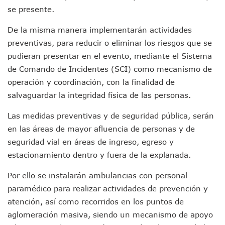
Detienen A Cuatro Hombres Armados En Bucerías; Asegur
se presente.
Yussara Canales Pide Transparencia Sobre Nuevo Vertedero
Adultos Mayores De Ixtapa Tendrán Una “Casa De Día” Re
De la misma manera implementarán actividades
Mujeres Recorren Calles De Ixtapa Para Identificar Proble
preventivas, para reducir o eliminar los riesgos que se
Bruno Blancas Convoca A Mesa De Análisis Para La Conserv
pudieran presentar en el evento, mediante el Sistema
CUCosta E IMSS Nayarit Avanzan En Acuerdos Para Ampliar
Videos De Presunto Convoy Armado Desatan Operativo En 
de Comando de Incidentes (SCI) como mecanismo de
Playa Las Cocinas: Retiran Concesión Y Anuncian Plan De 
operación y coordinación, con la finalidad de
Dr. Álvarez Zayas Dirige Plan De Salud Animal Y Prevenció
salvaguardar la integridad física de las personas.
Por Desaparición Forzada, Expolicías De Nayarit Enfrentar
“El Mayo” Zambada Es Condenado A Morir En Prisión En E
Las medidas preventivas y de seguridad pública, serán
Orgullo Vallartense: Zhoemí Luévanos Competirá En El P
en las áreas de mayor afluencia de personas y de
Brigada Forense Brindará Atención A Familias De Persona
seguridad vial en áreas de ingreso, egreso y
Vecinos De Vallarta 500 Exponen Queja De Vialidades A Ju
estacionamiento dentro y fuera de la explanada.
Pelea De Extranjera Durante Función De “La Odisea” En Puer
Joven Esgrimista De Puerto Vallarta Asegura Lugar En El 
Por ello se instalarán ambulancias con personal
Llegan Camiones “oruga” A Puerto Vallarta Con Capacidad
paramédico para realizar actividades de prevención y
Coordinan Operativo Para Las Tradicionales Paseadas 202
Monzón Mexicano Causará Lluvias Muy Fuertes En Jalisco 
atención, así como recorridos en los puntos de
Acusado De Homicidio En El Tuito Permanecerá Un Año En 
aglomeración masiva, siendo un mecanismo de apoyo
Descartan Riesgo De Tsunami Para Puerto Vallarta Tras Sis