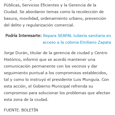
Munguía Es El Sexto Mejor Alcalde De Jalisco, Según Statis
Públicas, Servicios Eficientes y la Gerencia de la
ATM Incorpora 20 Nuevos Camiones Al Corredor Bahía De 
Ciudad. Se abordaron temas como la recolección de
Colectivos Piden A Lemus Más Ministerios Públicos Para Pu
basura, movilidad, ordenamiento urbano, prevención
Avenida Federación En Puerto Vallarta Registra 80% De A
del delito y regularización comercial.
Caída De “El Mencho” Elevó Percepción De Inseguridad En 
Mercado Vallarta Incluye Reúne A Emprendedores Locales E
Podría Interesarte:
Repara SEAPAL tubería sanitaria en
Morenistas Imparten Taller En Puerto Vallarta
acceso a la colonia Emiliano Zapata
CEDHJ Señala Violaciones A Derechos De Víctima De Abuso
Ayutla Bajo Investigación Tras Reporte De Posible Cremato
Jorge Durán, titular de la gerencia de ciudad y Centro
Maleza Crece En Camellones De La Principal Avenida Turíst
Histórico, informó que se acordó mantener una
Lluvias E Inundaciones No Detienen El Transporte Público E
Bruno Blancas Reúne A Especialistas Para Analizar La Cons
comunicación permanente con los vecinos y dar
Entregan Aparato Auditivo A Don Juan Ramírez En Puerto Va
seguimiento puntual a los compromisos establecidos,
Juan Carlos Castro Realiza Asamblea Informativa En La Colo
tal y como lo instruyó el presidente Luis Munguía. Con
Huracán En Formación Podría Generar Oleaje Elevado En L
esta acción, el Gobierno Municipal refrenda su
Viajar A Puerto Vallarta Este Verano Puede Costar Hasta 2
compromiso para solucionar los problemas que afectan
Buscan Reducir Riesgos Por Cocodrilos En Playas De Puerto
Plantean “Ley Don Juanito” Al Diputado Federal Bruno Blan
esta zona de la ciudad.
Vecinos De La Playita Reciben A Juan Carlos Castro
FUENTE. BOLETÍN
Asesinan En Oaxaca Al Periodista Francisco Alejandro Leyv