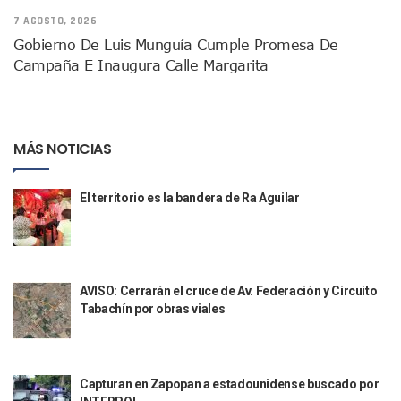
Donald Trump Asistirá A La Final Del Mundial 2026 Entre E
7 AGOSTO, 2026
Retiran 10 Toneladas De Macroalga En Playa De Guayabito
Gobierno De Luis Munguía Cumple Promesa De
Arranca Copa México De Clavados Zapopan 2026 En El Cen
Campaña E Inaugura Calle Margarita
Munguía Analiza Pedir 100 MDP De Adelanto De Participac
Bomberas De Vallarta Asistirán A Simposio Internacional 
Región Sanitaria VIII Activa Programa Para Menores Con Di
Asesinan A Regidora De Tecate Por Morena Y A Su Esposo
MÁS NOTICIAS
Recuperan Seis Vehículos Con Reporte De Robo Durante O
SEP Asigna Escuelas Para El Ciclo 2026-2027 En Jalisco; 
Tráfico Aéreo Cae En Puerto Vallarta Durante El 2026; Gua
El territorio es la bandera de Ra Aguilar
SAT Lleva Su Oficina Móvil A Talpa De Allende Para Realizar
Mediante Asambleas Informativas Juan Carlos Castro Fort
IMSS Rehabilitará Infraestructura De La UMF No. 170 En Pue
Puerto Vallarta Se Suma A Simulacro Estatal Por Bloqueos 
Retiran Cacharros De 30 Puntos En Colonias De Puerto Vall
AVISO: Cerrarán el cruce de Av. Federación y Circuito
Tabachín por obras viales
Movimiento Ciudadano Capacita A Su Estructura Territorial
Hospital Civil De La Costa Inicia Su Construcción En Puerto 
Fechas Y Sedes De Las Jornadas De Adopción De Perros En 
Accidente Fatal En La Autopista Guadalajara–Tepic Deja En
Capturan en Zapopan a estadounidense buscado por
Ra Aguilar Fortalece La Transformación Desde Las Asambl