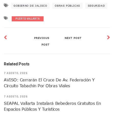
Detienen A Cuatro Hombres Armados En Bucerías; Asegur
GOBIERNO DE JALISCO
OBRAS PÚBLICAS
SEGURIDAD
Yussara Canales Pide Transparencia Sobre Nuevo Vertedero
Adultos Mayores De Ixtapa Tendrán Una “Casa De Día” Re
Mujeres Recorren Calles De Ixtapa Para Identificar Proble
PUERTO VALLARTA
Bruno Blancas Convoca A Mesa De Análisis Para La Conserv
CUCosta E IMSS Nayarit Avanzan En Acuerdos Para Ampliar
Videos De Presunto Convoy Armado Desatan Operativo En 
PREVIOUS
NEXT POST
Playa Las Cocinas: Retiran Concesión Y Anuncian Plan De 
POST
Dr. Álvarez Zayas Dirige Plan De Salud Animal Y Prevenció
Por Desaparición Forzada, Expolicías De Nayarit Enfrentar
“El Mayo” Zambada Es Condenado A Morir En Prisión En E
Orgullo Vallartense: Zhoemí Luévanos Competirá En El P
Related Posts
Brigada Forense Brindará Atención A Familias De Persona
7 AGOSTO, 2026
Vecinos De Vallarta 500 Exponen Queja De Vialidades A Ju
Pelea De Extranjera Durante Función De “La Odisea” En Puer
AVISO: Cerrarán El Cruce De Av. Federación Y
Joven Esgrimista De Puerto Vallarta Asegura Lugar En El 
Circuito Tabachín Por Obras Viales
Llegan Camiones “oruga” A Puerto Vallarta Con Capacidad
Coordinan Operativo Para Las Tradicionales Paseadas 202
7 AGOSTO, 2026
Monzón Mexicano Causará Lluvias Muy Fuertes En Jalisco 
SEAPAL Vallarta Instalará Bebederos Gratuitos En
Acusado De Homicidio En El Tuito Permanecerá Un Año En 
Espacios Públicos Y Turísticos
Descartan Riesgo De Tsunami Para Puerto Vallarta Tras Sis