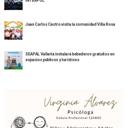
INTERPOL
Aparecen Vivos Los Tres Estudiantes Desaparecidos De Gu
Tras Caer Ante Inglaterra, México Recibe Multa Económica
Dictan Prisión Preventiva A Exdirector De Pemex Por Presun
Juan Carlos Castro Visitó La Colonia Cristóbal Colón
Juan Carlos Castro visita la comunidad Villa Rosa
Puente Amado Nervo Avanza En Un 80%, ¿se Abrirá Este Ju
C5 Jalisco Recupera Vehículo Robado De Puerto Vallarta En
Lamenta Demolición De Finca Tradicional El Colegio De Arq
Genera Críticas La Compra De 35 Nuevas Patrullas Para Pue
Alejandro, Julión Y Alfredito Darán Magna Serenata En La 
SEAPAL Vallarta instalará bebederos gratuitos en
Bloquean Acceso A Lancheros Y Pescadores En El Estero;
espacios públicos y turísticos
Recuerdan Contingencia Del Marigalante Con Reconocimi
Vallarta Destaca En Competitividad Urbana Por Turismo, F
Peritajes Buscan Esclarecer Muerte De Regidora De Cabo 
IDEFT Y Hotel De Puerto Vallarta Acuerdan Programa Para C
PAN Vallarta Distribuye 40 Paquetes De Artículos De Prim
No Ha Pasado La Basura En 6 Días En La Colonia Villas Uni
Convocan A Exposición Fotográfica Sobre El “domingo Negr
Temporal De Lluvias Mantienen En Alerta A Vallarta; Llam
Ra Aguilar Recorre Rancho Nácar, Ojos De Agua Y Lomas De
Caen Más De 100 Personas Durante Operativo “Salvando V
Impulsa Juan Carlos Castro Almaguer Jornada Médica Grat