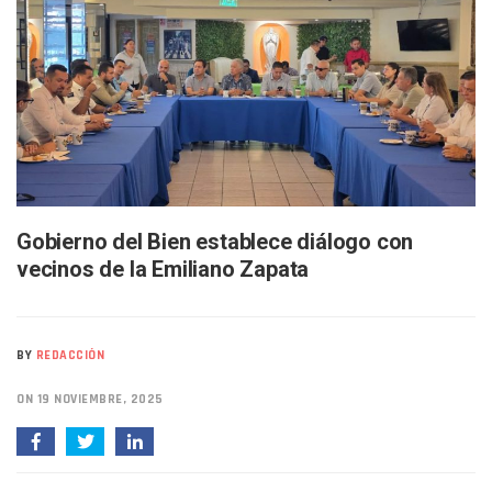
Buscan A Wilber Armando Colmenares Márquez, Desaparec
Melissa Madero Exige Aclarar Sustento Legal De Las Desca
Washington Enfrenta Una Emergencia Ambiental Por Incen
Avanza Plan Para Construir Estadio De Tritones Vallarta; S
Nuevas Concesiones De Taxis En Puerto Vallarta, ¿para Qu
Mueren Cuatro Personas Tras Explosión De Una Pipa En T
Bruno Blancas Lleva El Mensaje De La Cuarta Transformaci
Liberan 180 Crías De Iguana Verde En El Estero El Salado P
Puerto Vallarta Participa En Los PriceAgencies Awards 20
Ofrecerán Asesoría Jurídica Gratuita En Puerto Vallarta 
Gobierno del Bien establece diálogo con
Juan Solís E Iris Torres Buscan Integrar La Planilla Del PAN 
vecinos de la Emiliano Zapata
Realizan Operativo Preventivo En Seis Colonias Del Centro 
Arquitecto Luis Munguía Reconoce La Labor Del Personal De
Semana Lluviosa Para Puerto Vallarta Con Tormentas Y Am
Voces Del Orgullo Distingue A Referentes De La Comunida
BY
REDACCIÓN
Partido Verde Conforma Su 12.º “Ejército Del Verde” En L
Buques Mexicanos Parten A Venezuela Con 718 Toneladas
ON 19 NOVIEMBRE, 2025
Nuevo Transporte Eléctrico En Puerto Vallarta: Rutas, Hora
En Vallarta, Todos Los Camiones Deben De Tener Aire Aco
Centro De Autismo Es Un Parteaguas Para Vallarta Y Jalisc
Lluvias Y Oleaje Elevado Marcarán El Fin De Semana En Pue