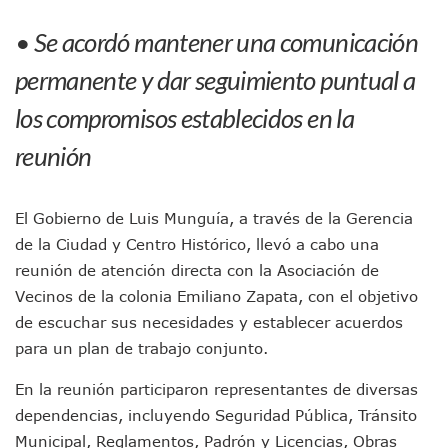
Jóvenes En Movimiento Jalisco Renueva Su Dirigencia Ru
• Se acordó mantener una comunicación
En PV Encabezan Preferencias Morena Y Juan Carlos Cast
Pancho López; En La Mira Del Comité Nacional Del PAN
permanente y dar seguimiento puntual a
Cae El “R1”, Presunto Autor Intelectual Del Homicidio De 
Muere Manolo Solo, Actor De “El Laberinto Del Fauno”, A L
los compromisos establecidos en la
Citan A Siete Integrantes De La Semar Por Investigación Por
reunión
IMSS Invierte 12.6 MDP En Remodelar Urgencias Del Hospita
En Abril 2027 Terminarán El Centro Regional De Autismo En
Puerto Vallarta Fortalece Su Promoción En California Con 
Accidente En Un RZR, Principal Hipótesis Por La Muerte D
El Gobierno de Luis Munguía, a través de la Gerencia
Este Viernes, Lemus Inaugurará El Sistema De Electromovil
de la Ciudad y Centro Histórico, llevó a cabo una
Nidos De Lluvia Busca Beneficiar A 100 Familias De Puerto 
reunión de atención directa con la Asociación de
Morena Cierra Filas Por La Defensa Del Agua De Calidad En
Vecinos de la colonia Emiliano Zapata, con el objetivo
Hallazgo De Yareli Colmenares Tovar Eleva A 4 Cuerpos En
de escuchar sus necesidades y establecer acuerdos
Regresa A Puerto Vallarta La Premiación Nacional De La L
para un plan de trabajo conjunto.
Ra Aguilar Acompaña A Cientos De Familias En Las Pasead
Oleaje Y Riesgo Por Cocodrilos Mantienen Restricciones En
En la reunión participaron representantes de diversas
“Kato” Supera El Abandono Y Comienza Una Nueva Vida Co
dependencias, incluyendo Seguridad Pública, Tránsito
México Necesitaba 600 Mil Empleos; Solo Generó 262 Mil
Poderoso Terremoto Destruye Edificios Y Puentes En Jap
Municipal, Reglamentos, Padrón y Licencias, Obras