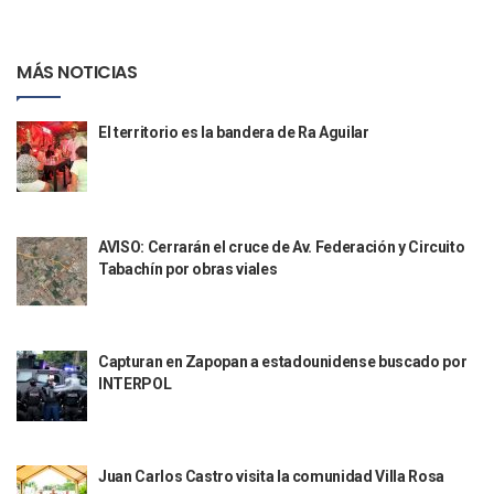
Quiso Matar A Un Anciano Con Parkinson En Puerto Vallart
¡El Pitillal Vive Su Primera Feria Del Libro!
Quema Controlada En Atenguillo Busca Minimizar Riesgo D
MÁS NOTICIAS
Marx Arriaga Abandona Oficinas De La SEP Tras 100 Horas
100 Pacientes Oncológicos Piden No Cambiar A Enfermeros
“Paseo De La Fama” En Vallarta Genera Dudas Tras Visita De
El territorio es la bandera de Ra Aguilar
Air Canadá Anuncia Vuelo Directo Entre Guadalajara Y Mon
Hay 507 Personas Desaparecidas En Puerto Vallarta
Gobierno De Lemus Abre Oficina Especializada En Personas
Anexo De Ixtapa Privaría Ilegalmente De Personas, Acusa C
AVISO: Cerrarán el cruce de Av. Federación y Circuito
Puerto Vallarta Acompaña En La Despedida Fúnebre Del Do
Tabachín por obras viales
Puerto Vallarta Registra Más Ballenas Que Nunca Este 2
SEAPAL Tendrá Módulos Itinerantes Para Inscripción A Su
Fin De Semana De San Valentín Impulsa Ventas En Restaura
Zapopan: Cae Presunto Coordinador De Célula Dedicada A 
Capturan en Zapopan a estadounidense buscado por
Ponen En Marcha Campaña ‘No Es Lo Que Parece’ Para Pre
INTERPOL
Estado Y Municipio Impulsan A Microempresas Vallartens
Vuelca Camioneta Con Jornaleros Cerca De Talpa De Allen
Así Protege La Suprema Corte A Dueños De Vehículos Que
Fátima Bosh, ¿la Mexicana Renuncia A Su Corona Como M
Juan Carlos Castro visita la comunidad Villa Rosa
Un Piloto Captó A Una Presunta Nave Extraterrestre En Co