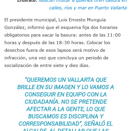
Munguía Es El Sexto Mejor Alcalde De Jalisco, Según Statis
calles, ríos y mar en Puerto Vallarta
ATM Incorpora 20 Nuevos Camiones Al Corredor Bahía De 
Colectivos Piden A Lemus Más Ministerios Públicos Para Pu
El presidente municipal, Luis Ernesto Munguía
Avenida Federación En Puerto Vallarta Registra 80% De A
González, informó que el esquema fija dos horarios
Caída De “El Mencho” Elevó Percepción De Inseguridad En 
obligatorios para sacar la basura: antes de las 11:00
Mercado Vallarta Incluye Reúne A Emprendedores Locales E
Morenistas Imparten Taller En Puerto Vallarta
horas y después de las 18:30 horas. Colocar los
CEDHJ Señala Violaciones A Derechos De Víctima De Abuso
desechos fuera de esos lapsos será motivo de
Ayutla Bajo Investigación Tras Reporte De Posible Cremato
infracción, una vez que concluya un periodo de
Maleza Crece En Camellones De La Principal Avenida Turíst
socialización de entre siete y diez días.
Lluvias E Inundaciones No Detienen El Transporte Público E
Bruno Blancas Reúne A Especialistas Para Analizar La Cons
“QUEREMOS UN VALLARTA QUE
Entregan Aparato Auditivo A Don Juan Ramírez En Puerto Va
BRILLE EN SU IMAGEN Y LO VAMOS A
Juan Carlos Castro Realiza Asamblea Informativa En La Colo
Huracán En Formación Podría Generar Oleaje Elevado En L
CONSEGUIR EN EQUIPO CON LA
Viajar A Puerto Vallarta Este Verano Puede Costar Hasta 2
CIUDADANÍA. NO SE PRETENDE
Buscan Reducir Riesgos Por Cocodrilos En Playas De Puerto
AFECTAR A LA GENTE, LO QUE
Plantean “Ley Don Juanito” Al Diputado Federal Bruno Blan
BUSCAMOS ES DISCIPLINA Y
Vecinos De La Playita Reciben A Juan Carlos Castro
CORRESPONSABILIDAD”, SEÑALÓ EL
Asesinan En Oaxaca Al Periodista Francisco Alejandro Leyv
ALCALDE, AL DETALLAR QUE LAS