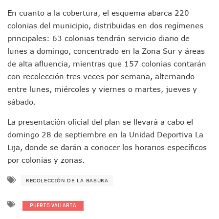
Indigentes Se Apoderan De Las Bancas Del Hospital Regiona
En cuanto a la cobertura, el esquema abarca 220
Vallarta: Aseguran Casi 200 Motocicletas En Operativos V
colonias del municipio, distribuidas en dos regímenes
INFONAVIT Ampliará Horario De Atención En Bahía De Ba
principales: 63 colonias tendrán servicio diario de
Urrutia Comunica Se Encuentra En Pausa Por Crecimiento
lunes a domingo, concentrado en la Zona Sur y áreas
Héctor Santana Anuncia Inspecciones Nocturnas A Motocic
de alta afluencia, mientras que 157 colonias contarán
Nayarit, Jalisco Y Otros 6 Estados Suspenden Clases Este 
Puerto Vallarta Suspende La Recolección De La Basura Est
con recolección tres veces por semana, alternando
Reporte Preliminar De Afectaciones, Según El Gobierno Mun
entre lunes, miércoles y viernes o martes, jueves y
Canaco Servytur Puerto Vallarta Pide Evitar La Rapiña En N
sábado.
Localizan 19 Vehículos Calcinados En Bahía De Banderas 
Reportan Al Menos 60 Negocios Incendiados En Puerto Vall
La presentación oficial del plan se llevará a cabo el
Coparmex Pide Reforzar Seguridad Tras Jornada De Violenci
domingo 28 de septiembre en la Unidad Deportiva La
Sin Daños A La Infraestructura Del Aeropuerto De Vallarta,
Lija, donde se darán a conocer los horarios específicos
Estados Unidos Pide A Sus Ciudadanos Resguardarse Si Est
por colonias y zonas.
Gobierno De México Confirma Muerte De “El Mencho” Tras 
Evacúan Aeropuerto De Puerto Vallarta Y Air Canada Cance
RECOLECCIÓN DE LA BASURA
Gobierno De Vallarta Pide No Salir De Casa Y No Abrir Neg
Reportan Captura Y Muerte De “El Mencho” En Medio De Op
Enfrentamientos Y Narcobloqueos Son Por Operativo En Ta
PUERTO VALLARTA
Narcobloqueos Causan Pánico Y Tensión En Puerto Vallart