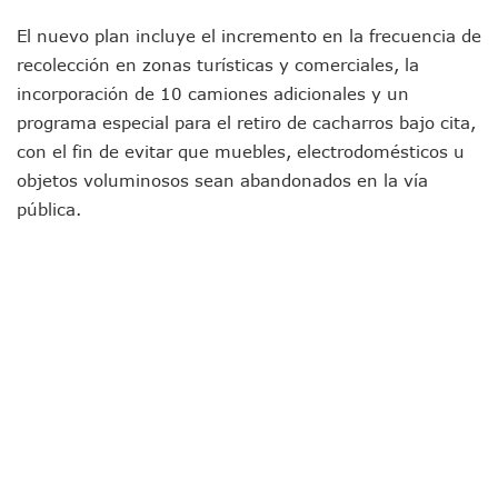
Donald Trump Asistirá A La Final Del Mundial 2026 Entre E
El nuevo plan incluye el incremento en la frecuencia de
Retiran 10 Toneladas De Macroalga En Playa De Guayabito
recolección en zonas turísticas y comerciales, la
Arranca Copa México De Clavados Zapopan 2026 En El Cen
Munguía Analiza Pedir 100 MDP De Adelanto De Participac
incorporación de 10 camiones adicionales y un
Bomberas De Vallarta Asistirán A Simposio Internacional 
programa especial para el retiro de cacharros bajo cita,
Región Sanitaria VIII Activa Programa Para Menores Con Di
con el fin de evitar que muebles, electrodomésticos u
Asesinan A Regidora De Tecate Por Morena Y A Su Esposo
objetos voluminosos sean abandonados en la vía
Recuperan Seis Vehículos Con Reporte De Robo Durante O
pública.
SEP Asigna Escuelas Para El Ciclo 2026-2027 En Jalisco; 
Tráfico Aéreo Cae En Puerto Vallarta Durante El 2026; Gua
SAT Lleva Su Oficina Móvil A Talpa De Allende Para Realizar
Mediante Asambleas Informativas Juan Carlos Castro Fort
IMSS Rehabilitará Infraestructura De La UMF No. 170 En Pue
Puerto Vallarta Se Suma A Simulacro Estatal Por Bloqueos 
Retiran Cacharros De 30 Puntos En Colonias De Puerto Vall
Movimiento Ciudadano Capacita A Su Estructura Territorial
Hospital Civil De La Costa Inicia Su Construcción En Puerto 
Fechas Y Sedes De Las Jornadas De Adopción De Perros En 
Accidente Fatal En La Autopista Guadalajara–Tepic Deja En
Ra Aguilar Fortalece La Transformación Desde Las Asambl