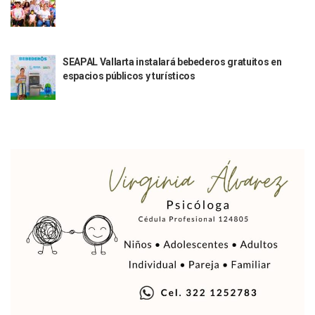
Vigilan Parques, Canchas Y Avenidas Para Bajar Actos Ilícit
Zapopan: Retiran 29 Motocicletas Irregulares En Operativo V
Muere Joven Tras Ser Arrollado Por Un Camión De UnibusP
Formalizan Uso De Espacio Comunitario En Verde Vallarta
SEAPAL Vallarta instalará bebederos gratuitos en
Choque De Camionetas Deja Un Muerto En Autopista A Puer
espacios públicos y turísticos
Detienen A Peligroso Homicida De Guadalajara, Vinculado
Aprueban Nuevo Programa De Becas Escolares En Puerto V
Grasas De Establecimientos Comerciales Provocan Tapon
Colocan Cruz En Memoria De Clarisa Rodríguez En El Sitio 
Parejas En México: Bajan Matrimonios Y Crecen Uniones L
Yussara Canales Presenta La “ley Clarisa” Contra Conduct
Muere “Ma Nena”, La Abuelita Mexicana Que Se Robó El Co
Empresario De Vallarta Participa En La Feria De Innovaci
Avanza Reducción De La Jornada Laboral A 40 Horas; La Ap
Localizan Cuatro Vehículos Robados En Puerto Vallarta
CANIRAC Vallarta–Bahía De Banderas Reelige A Martha Par
Reportan Poncha Llantas En Carretera Compostela–Las Va
La Marina Decomisa 39 Máquinas Tragamonedas En Nayarit; 
Talento Vallartense Llegó A Canadá Y Abre Camino Para N
Descuentos Preferenciales En El Pago Del Predial 2026