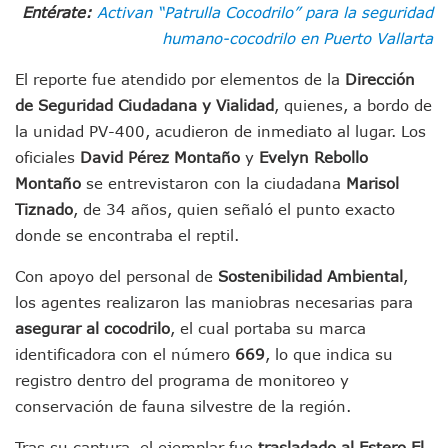
Munguía Es El Sexto Mejor Alcalde De Jalisco, Según Statis
Entérate:
Activan “Patrulla Cocodrilo” para la seguridad
ATM Incorpora 20 Nuevos Camiones Al Corredor Bahía De 
humano-cocodrilo en Puerto Vallarta
Colectivos Piden A Lemus Más Ministerios Públicos Para Pu
Avenida Federación En Puerto Vallarta Registra 80% De A
El reporte fue atendido por elementos de la
Dirección
Caída De “El Mencho” Elevó Percepción De Inseguridad En 
de Seguridad Ciudadana y Vialidad
, quienes, a bordo de
Mercado Vallarta Incluye Reúne A Emprendedores Locales E
la unidad PV-400, acudieron de inmediato al lugar. Los
Morenistas Imparten Taller En Puerto Vallarta
oficiales
David Pérez Montaño
y
Evelyn Rebollo
CEDHJ Señala Violaciones A Derechos De Víctima De Abuso
Montaño
se entrevistaron con la ciudadana
Marisol
Ayutla Bajo Investigación Tras Reporte De Posible Cremato
Tiznado
, de 34 años, quien señaló el punto exacto
Maleza Crece En Camellones De La Principal Avenida Turíst
Lluvias E Inundaciones No Detienen El Transporte Público E
donde se encontraba el reptil.
Bruno Blancas Reúne A Especialistas Para Analizar La Cons
Entregan Aparato Auditivo A Don Juan Ramírez En Puerto Va
Con apoyo del personal de
Sostenibilidad Ambiental
,
Juan Carlos Castro Realiza Asamblea Informativa En La Colo
los agentes realizaron las maniobras necesarias para
Huracán En Formación Podría Generar Oleaje Elevado En L
asegurar al cocodrilo
, el cual portaba su marca
Viajar A Puerto Vallarta Este Verano Puede Costar Hasta 2
identificadora con el número
669
, lo que indica su
Buscan Reducir Riesgos Por Cocodrilos En Playas De Puerto
registro dentro del programa de monitoreo y
Plantean “Ley Don Juanito” Al Diputado Federal Bruno Blan
conservación de fauna silvestre de la región.
Vecinos De La Playita Reciben A Juan Carlos Castro
Asesinan En Oaxaca Al Periodista Francisco Alejandro Leyv
Tras su captura, el ejemplar fue
trasladado al Estero El