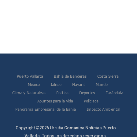
Justicia Penal-Oral Sigue Rezagada A 10 Años De La Entrada
Polvo, Ruido, Máquinas… Así Las Obras Inconclusas En El 
Decomisan 4 Toneladas De Droga En Aguas De Manzanillo,
Incendio En Taller De Vehículos Pesados En San Juan De Lo
Congreso Médico En Puerto Vallarta Dejará Beneficios Soc
Estados Unidos Detecta Red Ilícita De Tiempos Compartid
Mueren 8 Personas De Bahía De Banderas En Operativo Na
Personas Therian Convocan A Mega Convivio En Guadalaja
Unirse Vallarta: Horario De Atención De Oficina De Búsq
Localizan Y Liberan A Cuatro Personas Que Permanecían I
Ola De Calor Alcanzará Su Máximo Este Jueves En Jalisco,
Puerto Vallarta
Bahía de Banderas
Costa Sierra
Macro Desfogue De Tuberías Dejará Sin Agua A 150 Colonia
México
Jalisco
Nayarit
Mundo
Sigue El Programa De Bacheo En Puerto Vallarta
Localizan A Menor Extraviada En La Nueva Central De Aut
Clima y Naturaleza
Política
Deportes
Farándula
Alumnos De “La Pesquera” Se Intoxican Tras Consumir Clo
Apuntes para la vida
Policiaca
Bruno Blancas Destaca Avances Legislativos Aprobados En
Panorama Empresarial de la Bahía
Impacto Ambiental
¡Qué Horror! Buscan Posible Fosa Clandestina En El Patio D
Melissa Madero Denuncia Despido De Su Personal Por Pres
Puerto Vallarta Presente En El Anuncio Del Plan Integral D
Copyright ©2026 Urrutia Comunica Noticias Puerto
Miércoles De Ceniza: ¿Qué Significa La Cruz Que Se Pone E
Vallarta. Todos los derechos reservados.