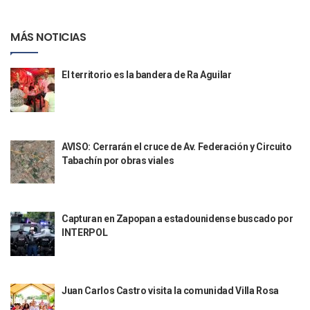
Aparecen Vivos Los Tres Estudiantes Desaparecidos De Gu
Tras Caer Ante Inglaterra, México Recibe Multa Económica
MÁS NOTICIAS
Dictan Prisión Preventiva A Exdirector De Pemex Por Presun
Juan Carlos Castro Visitó La Colonia Cristóbal Colón
Puente Amado Nervo Avanza En Un 80%, ¿se Abrirá Este Ju
El territorio es la bandera de Ra Aguilar
C5 Jalisco Recupera Vehículo Robado De Puerto Vallarta En
Lamenta Demolición De Finca Tradicional El Colegio De Arq
Genera Críticas La Compra De 35 Nuevas Patrullas Para Pue
Alejandro, Julión Y Alfredito Darán Magna Serenata En La 
Bloquean Acceso A Lancheros Y Pescadores En El Estero;
AVISO: Cerrarán el cruce de Av. Federación y Circuito
Recuerdan Contingencia Del Marigalante Con Reconocimi
Tabachín por obras viales
Vallarta Destaca En Competitividad Urbana Por Turismo, F
Peritajes Buscan Esclarecer Muerte De Regidora De Cabo 
IDEFT Y Hotel De Puerto Vallarta Acuerdan Programa Para C
Capturan en Zapopan a estadounidense buscado por
PAN Vallarta Distribuye 40 Paquetes De Artículos De Prim
INTERPOL
No Ha Pasado La Basura En 6 Días En La Colonia Villas Uni
Convocan A Exposición Fotográfica Sobre El “domingo Negr
Temporal De Lluvias Mantienen En Alerta A Vallarta; Llam
Ra Aguilar Recorre Rancho Nácar, Ojos De Agua Y Lomas De
Juan Carlos Castro visita la comunidad Villa Rosa
Caen Más De 100 Personas Durante Operativo “Salvando V
Impulsa Juan Carlos Castro Almaguer Jornada Médica Grat