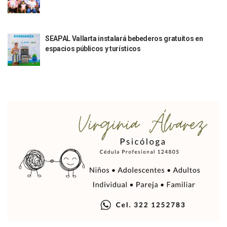
Indigentes Se Apoderan De Las Bancas Del Hospital Regiona
Vallarta: Aseguran Casi 200 Motocicletas En Operativos V
INFONAVIT Ampliará Horario De Atención En Bahía De Ba
SEAPAL Vallarta instalará bebederos gratuitos en
Urrutia Comunica Se Encuentra En Pausa Por Crecimiento
espacios públicos y turísticos
Héctor Santana Anuncia Inspecciones Nocturnas A Motocic
Nayarit, Jalisco Y Otros 6 Estados Suspenden Clases Este 
Puerto Vallarta Suspende La Recolección De La Basura Est
Reporte Preliminar De Afectaciones, Según El Gobierno Mun
Canaco Servytur Puerto Vallarta Pide Evitar La Rapiña En N
Localizan 19 Vehículos Calcinados En Bahía De Banderas 
Reportan Al Menos 60 Negocios Incendiados En Puerto Vall
Coparmex Pide Reforzar Seguridad Tras Jornada De Violenci
Sin Daños A La Infraestructura Del Aeropuerto De Vallarta,
Estados Unidos Pide A Sus Ciudadanos Resguardarse Si Est
Gobierno De México Confirma Muerte De “El Mencho” Tras 
Evacúan Aeropuerto De Puerto Vallarta Y Air Canada Cance
Gobierno De Vallarta Pide No Salir De Casa Y No Abrir Neg
Reportan Captura Y Muerte De “El Mencho” En Medio De Op
Enfrentamientos Y Narcobloqueos Son Por Operativo En Ta
Narcobloqueos Causan Pánico Y Tensión En Puerto Vallart