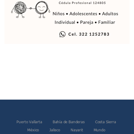
Mueren 8 Personas De Bahía De Banderas En Operativo Na
Personas Therian Convocan A Mega Convivio En Guadalaja
Unirse Vallarta: Horario De Atención De Oficina De Búsq
Localizan Y Liberan A Cuatro Personas Que Permanecían I
Ola De Calor Alcanzará Su Máximo Este Jueves En Jalisco,
Macro Desfogue De Tuberías Dejará Sin Agua A 150 Colonia
Sigue El Programa De Bacheo En Puerto Vallarta
Localizan A Menor Extraviada En La Nueva Central De Aut
Alumnos De “La Pesquera” Se Intoxican Tras Consumir Clo
Bruno Blancas Destaca Avances Legislativos Aprobados En
¡Qué Horror! Buscan Posible Fosa Clandestina En El Patio D
Melissa Madero Denuncia Despido De Su Personal Por Pres
Puerto Vallarta Presente En El Anuncio Del Plan Integral D
Miércoles De Ceniza: ¿Qué Significa La Cruz Que Se Pone E
Quiso Matar A Un Anciano Con Parkinson En Puerto Vallart
¡El Pitillal Vive Su Primera Feria Del Libro!
Quema Controlada En Atenguillo Busca Minimizar Riesgo D
Marx Arriaga Abandona Oficinas De La SEP Tras 100 Horas
Puerto Vallarta
Bahía de Banderas
Costa Sierra
100 Pacientes Oncológicos Piden No Cambiar A Enfermeros
“Paseo De La Fama” En Vallarta Genera Dudas Tras Visita De
México
Jalisco
Nayarit
Mundo