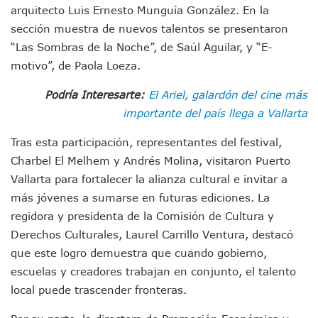
Morenistas Imparten Taller En Puerto Vallarta
arquitecto Luis Ernesto Munguía González. En la
CEDHJ Señala Violaciones A Derechos De Víctima De Abuso
sección muestra de nuevos talentos se presentaron
Ayutla Bajo Investigación Tras Reporte De Posible Cremato
“Las Sombras de la Noche”, de Saúl Aguilar, y “E-
Maleza Crece En Camellones De La Principal Avenida Turíst
motivo”, de Paola Loeza.
Lluvias E Inundaciones No Detienen El Transporte Público E
Bruno Blancas Reúne A Especialistas Para Analizar La Cons
Podría Interesarte:
El Ariel, galardón del cine más
Entregan Aparato Auditivo A Don Juan Ramírez En Puerto Va
importante del país llega a Vallarta
Juan Carlos Castro Realiza Asamblea Informativa En La Colo
Huracán En Formación Podría Generar Oleaje Elevado En L
Tras esta participación, representantes del festival,
Viajar A Puerto Vallarta Este Verano Puede Costar Hasta 2
Charbel El Melhem y Andrés Molina, visitaron Puerto
Buscan Reducir Riesgos Por Cocodrilos En Playas De Puerto
Vallarta para fortalecer la alianza cultural e invitar a
Plantean “Ley Don Juanito” Al Diputado Federal Bruno Blan
Vecinos De La Playita Reciben A Juan Carlos Castro
más jóvenes a sumarse en futuras ediciones. La
Asesinan En Oaxaca Al Periodista Francisco Alejandro Leyv
regidora y presidenta de la Comisión de Cultura y
Detienen A Cuatro Hombres Armados En Bucerías; Asegur
Derechos Culturales, Laurel Carrillo Ventura, destacó
Yussara Canales Pide Transparencia Sobre Nuevo Vertedero
que este logro demuestra que cuando gobierno,
Adultos Mayores De Ixtapa Tendrán Una “Casa De Día” Re
escuelas y creadores trabajan en conjunto, el talento
Mujeres Recorren Calles De Ixtapa Para Identificar Proble
Bruno Blancas Convoca A Mesa De Análisis Para La Conserv
local puede trascender fronteras.
CUCosta E IMSS Nayarit Avanzan En Acuerdos Para Ampliar