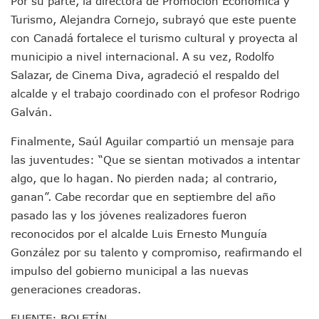
Por su parte, la directora de Promoción Económica y
Videos De Presunto Convoy Armado Desatan Operativo En 
Playa Las Cocinas: Retiran Concesión Y Anuncian Plan De 
Turismo, Alejandra Cornejo, subrayó que este puente
Dr. Álvarez Zayas Dirige Plan De Salud Animal Y Prevenció
con Canadá fortalece el turismo cultural y proyecta al
Por Desaparición Forzada, Expolicías De Nayarit Enfrentar
municipio a nivel internacional. A su vez, Rodolfo
“El Mayo” Zambada Es Condenado A Morir En Prisión En E
Salazar, de Cinema Diva, agradeció el respaldo del
Orgullo Vallartense: Zhoemí Luévanos Competirá En El P
alcalde y el trabajo coordinado con el profesor Rodrigo
Brigada Forense Brindará Atención A Familias De Persona
Galván.
Vecinos De Vallarta 500 Exponen Queja De Vialidades A Ju
Pelea De Extranjera Durante Función De “La Odisea” En Puer
Finalmente, Saúl Aguilar compartió un mensaje para
Joven Esgrimista De Puerto Vallarta Asegura Lugar En El 
Llegan Camiones “oruga” A Puerto Vallarta Con Capacidad
las juventudes: “Que se sientan motivados a intentar
Coordinan Operativo Para Las Tradicionales Paseadas 202
algo, que lo hagan. No pierden nada; al contrario,
Monzón Mexicano Causará Lluvias Muy Fuertes En Jalisco 
ganan”. Cabe recordar que en septiembre del año
Acusado De Homicidio En El Tuito Permanecerá Un Año En 
pasado las y los jóvenes realizadores fueron
Descartan Riesgo De Tsunami Para Puerto Vallarta Tras Sis
reconocidos por el alcalde Luis Ernesto Munguía
Donald Trump Asistirá A La Final Del Mundial 2026 Entre E
González por su talento y compromiso, reafirmando el
Retiran 10 Toneladas De Macroalga En Playa De Guayabito
Arranca Copa México De Clavados Zapopan 2026 En El Cen
impulso del gobierno municipal a las nuevas
Munguía Analiza Pedir 100 MDP De Adelanto De Participac
generaciones creadoras.
Bomberas De Vallarta Asistirán A Simposio Internacional 
Región Sanitaria VIII Activa Programa Para Menores Con Di
FUENTE: BOLETÍN