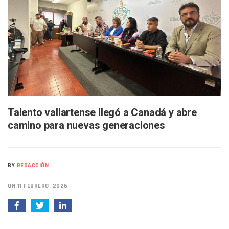
Bruno Blancas Lleva El Mensaje De La Cuarta Transformaci
Liberan 180 Crías De Iguana Verde En El Estero El Salado P
Puerto Vallarta Participa En Los PriceAgencies Awards 20
Ofrecerán Asesoría Jurídica Gratuita En Puerto Vallarta 
Juan Solís E Iris Torres Buscan Integrar La Planilla Del PAN 
Realizan Operativo Preventivo En Seis Colonias Del Centro 
Arquitecto Luis Munguía Reconoce La Labor Del Personal De
Semana Lluviosa Para Puerto Vallarta Con Tormentas Y Am
Voces Del Orgullo Distingue A Referentes De La Comunida
Partido Verde Conforma Su 12.º “Ejército Del Verde” En L
Talento vallartense llegó a Canadá y abre
Buques Mexicanos Parten A Venezuela Con 718 Toneladas
camino para nuevas generaciones
Nuevo Transporte Eléctrico En Puerto Vallarta: Rutas, Hora
En Vallarta, Todos Los Camiones Deben De Tener Aire Aco
Centro De Autismo Es Un Parteaguas Para Vallarta Y Jalisc
Lluvias Y Oleaje Elevado Marcarán El Fin De Semana En Pue
BY
REDACCIÓN
Jóvenes En Movimiento Jalisco Renueva Su Dirigencia Ru
En PV Encabezan Preferencias Morena Y Juan Carlos Cast
ON 11 FEBRERO, 2026
Pancho López; En La Mira Del Comité Nacional Del PAN
Cae El “R1”, Presunto Autor Intelectual Del Homicidio De 
Muere Manolo Solo, Actor De “El Laberinto Del Fauno”, A L
Citan A Siete Integrantes De La Semar Por Investigación Por