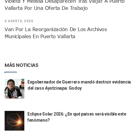
Violeta Y Melissa Desaparecen Tras Viajar A Puerto
Lamenta Demolición De Finca Tradicional El Colegio De Arq
Vallarta Por Una Oferta De Trabajo
Genera Críticas La Compra De 35 Nuevas Patrullas Para Pue
Alejandro, Julión Y Alfredito Darán Magna Serenata En La 
5 AGOSTO, 2026
Bloquean Acceso A Lancheros Y Pescadores En El Estero;
Van Por La Reorganización De Los Archivos
Recuerdan Contingencia Del Marigalante Con Reconocimi
Municipales En Puerto Vallarta
Vallarta Destaca En Competitividad Urbana Por Turismo, F
Peritajes Buscan Esclarecer Muerte De Regidora De Cabo 
IDEFT Y Hotel De Puerto Vallarta Acuerdan Programa Para C
PAN Vallarta Distribuye 40 Paquetes De Artículos De Prim
No Ha Pasado La Basura En 6 Días En La Colonia Villas Uni
MÁS NOTICIAS
Convocan A Exposición Fotográfica Sobre El “domingo Negr
Temporal De Lluvias Mantienen En Alerta A Vallarta; Llam
Exgobernador de Guerrero mandó destruir evidencia
Ra Aguilar Recorre Rancho Nácar, Ojos De Agua Y Lomas De
del caso Ayotzinapa: Godoy
Caen Más De 100 Personas Durante Operativo “Salvando V
Impulsa Juan Carlos Castro Almaguer Jornada Médica Grat
Indigentes Se Apoderan De Las Bancas Del Hospital Regiona
Vallarta: Aseguran Casi 200 Motocicletas En Operativos V
Eclipse Solar 2026: ¿En qué países será visible este
INFONAVIT Ampliará Horario De Atención En Bahía De Ba
fenómeno?
Urrutia Comunica Se Encuentra En Pausa Por Crecimiento
Héctor Santana Anuncia Inspecciones Nocturnas A Motocic
Nayarit, Jalisco Y Otros 6 Estados Suspenden Clases Este 