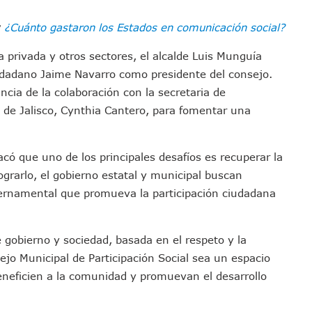
Defensa Del Agua De Calidad En La Zona Metropolitana De Guadalajara
:
¿Cuánto gastaron los Estados en comunicación social?
es Tovar Eleva A 4 Cuerpos Encontrados En El Río
a Premiación Nacional De La Liga Premier FMF
a privada y otros sectores, el alcalde Luis Munguía
tos De Familias En Las Paseadas De Las Palmas 2026
iudadano Jaime Navarro como presidente del consejo.
los Mantienen Restricciones En Playas De Puerto Vallarta
ncia de la colaboración con la secretaria de
Y Comienza Una Nueva Vida Con Una Familia
 de Jalisco, Cynthia Cantero, para fomentar una
Empleos; Solo Generó 262 Mil En Seis Meses: Coparmex
ye Edificios Y Puentes En Japón (VIDEOS)
acó que uno de los principales desafíos es recuperar la
lcalde De Jalisco, Según Statistical Research Corporation
ograrlo, el gobierno estatal y municipal buscan
miones Al Corredor Bahía De Banderas–Puerto Vallarta
rnamental que promueva la participación ciudadana
s Ministerios Públicos Para Puerto Vallarta
to Vallarta Registra 80% De Avance En Su Construcción
re gobierno y sociedad, basada en el respeto y la
Percepción De Inseguridad En Puerto Vallarta
ejo Municipal de Participación Social sea un espacio
úne A Emprendedores Locales En La Isla Shopping Village
eneficien a la comunidad y promuevan el desarrollo
En Puerto Vallarta
 Derechos De Víctima De Abuso Sexual En Preescolar