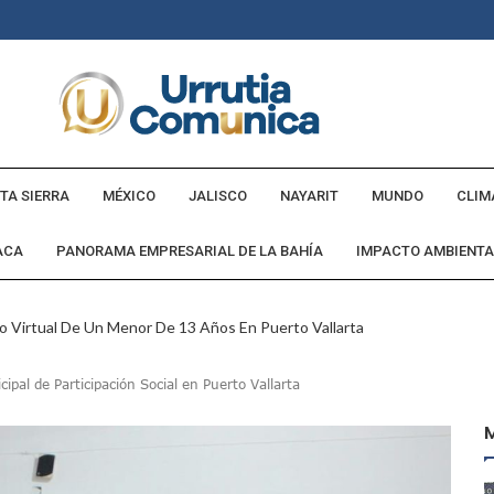
TA SIERRA
MÉXICO
JALISCO
NAYARIT
MUNDO
CLIM
ACA
PANORAMA EMPRESARIAL DE LA BAHÍA
IMPACTO AMBIENTA
o Virtual De Un Menor De 13 Años En Puerto Vallarta
ncabezan Las Principales Causas De Enfermedad En Jalisco
ipal de Participación Social en Puerto Vallarta
La Cultura En Mascota Con Nuevo Auditorio
e Los Archivos Municipales En Puerto Vallarta
 Combate Al CJNG Con Nuevos Cargos Y Objetivos Prioritarios
lmenares Márquez, Desaparecido En Puerto Vallarta