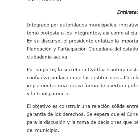
Morena Cierra Filas Por La 
Entérate
Hallazgo De Yareli Colmenar
Regresa A Puerto Vallarta L
Integrado por autoridades municipales, iniciativ
Ra Aguilar Acompaña A Cien
tomó protesta a los integrantes, así como al c
Oleaje Y Riesgo Por Cocodri
En su discurso, el presidente enfatizó la importa
“Kato” Supera El Abandono 
Planeación y Participación Ciudadana del estado
ciudadanía activa.
México Necesitaba 600 Mil 
Poderoso Terremoto Destru
Por su parte, la secretaria Cynthia Cantero dest
Munguía Es El Sexto Mejor A
confianza ciudadana en las instituciones. Para l
ATM Incorpora 20 Nuevos Ca
implementar una nueva forma de apertura gube
Colectivos Piden A Lemus Má
y la transparencia.
Avenida Federación En Puer
El objetivo es construir una relación sólida ent
Caída De “El Mencho” Elevó 
garantía de los derechos. Se espera que el Cons
Mercado Vallarta Incluye Re
para la discusión y la toma de decisiones que b
Morenistas Imparten Taller 
del municipio.
CEDHJ Señala Violaciones A