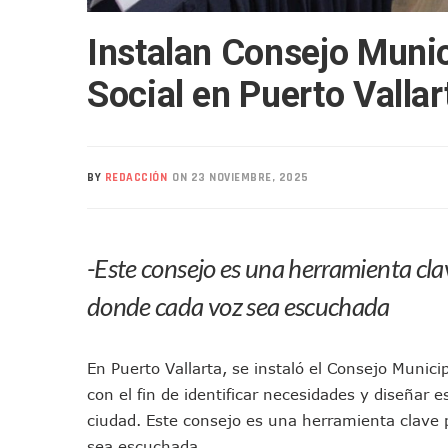
Nuevo Transporte Eléctrico 
Instalan Consejo Munic
En Vallarta, Todos Los Cam
Centro De Autismo Es Un Par
Social en Puerto Vallar
Lluvias Y Oleaje Elevado Ma
Jóvenes En Movimiento Jali
En PV Encabezan Preferenci
BY
REDACCIÓN
ON 23 NOVIEMBRE, 2025
Pancho López; En La Mira D
Cae El “R1”, Presunto Autor
Muere Manolo Solo, Actor De
-Este consejo es una herramienta cl
Citan A Siete Integrantes D
IMSS Invierte 12.6 MDP En R
donde cada voz sea escuchada
En Abril 2027 Terminarán El
Puerto Vallarta Fortalece S
En Puerto Vallarta, se instaló el Consejo Munici
Accidente En Un RZR, Princ
con el fin de identificar necesidades y diseñar 
Este Viernes, Lemus Inaugur
ciudad. Este consejo es una herramienta clave
Nidos De Lluvia Busca Benefi
sea escuchada.