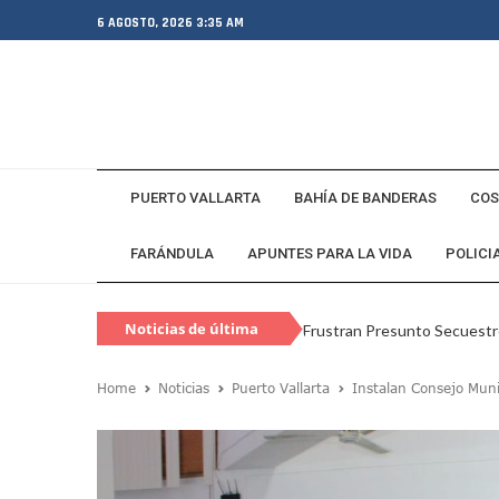
6 AGOSTO, 2026 3:35 AM
PUERTO VALLARTA
BAHÍA DE BANDERAS
COS
FARÁNDULA
APUNTES PARA LA VIDA
POLICI
Noticias de última
Frustran Presunto Secuestr
hora
Infecciones Respiratorias E
Home
Noticias
Puerto Vallarta
Instalan Consejo Munic
SIOP Moderniza La Casa De 
Van Por La Reorganización D
Estados Unidos Endurece Su
Buscan A Wilber Armando Co