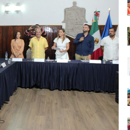
r Sustento Legal De Las Descargas Residuales Al Mar
ergencia Ambiental Por Incendios Históricos
stadio De Tritones Vallarta; Será Financiado Por Privados
 En Puerto Vallarta, ¿para Quiénes Aplica Y Cómo Tramitarlas?
as Explosión De Una Pipa En Tlaquepaque (VIDEO)
aje De La Cuarta Transformación A Puerto Vallarta Y Tomatlán
Verde En El Estero El Salado Por Su 26 Aniversario
En Los PriceAgencies Awards 2026 En Ciudad De México
 Gratuita En Puerto Vallarta Para Emprendedores Y Ciudadanía
an Integrar La Planilla Del PAN Vallarta Para El 2027
vo En Seis Colonias Del Centro De Puerto Vallarta
onoce La Labor Del Personal De Servicios Eficientes
o Vallarta Con Tormentas Y Ambiente Caluroso
e A Referentes De La Comunidad LGBT+ En Puerto Vallarta
2.º “Ejército Del Verde” En La Colonia Primero De Mayo
 Venezuela Con 718 Toneladas De Ayuda Humanitaria