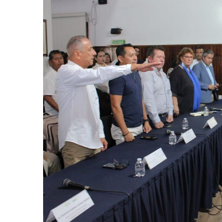
Melissa Madero Exige Aclara
Washington Enfrenta Una Em
Avanza Plan Para Construir E
Nuevas Concesiones De Taxis
Mueren Cuatro Personas Tr
Bruno Blancas Lleva El Mens
Liberan 180 Crías De Iguana 
Puerto Vallarta Participa 
Ofrecerán Asesoría Jurídica
Juan Solís E Iris Torres Busc
Realizan Operativo Preventi
Arquitecto Luis Munguía Rec
Semana Lluviosa Para Puert
Voces Del Orgullo Distingu
Partido Verde Conforma Su 1
Buques Mexicanos Parten A