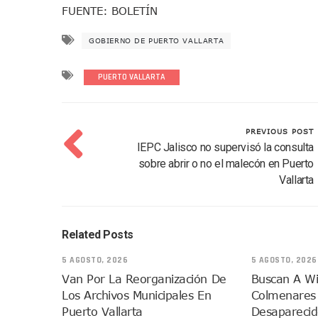
FUENTE: BOLETÍN
Ayutla Bajo Investigación T
Maleza Crece En Camellones 
GOBIERNO DE PUERTO VALLARTA
Lluvias E Inundaciones No D
Bruno Blancas Reúne A Espec
PUERTO VALLARTA
Entregan Aparato Auditivo A
Juan Carlos Castro Realiza 
Huracán En Formación Podría
PREVIOUS POST
IEPC Jalisco no supervisó la consulta
Viajar A Puerto Vallarta Es
sobre abrir o no el malecón en Puerto
Buscan Reducir Riesgos Por 
Vallarta
Plantean “Ley Don Juanito” 
Vecinos De La Playita Recib
Asesinan En Oaxaca Al Perio
Related Posts
Detienen A Cuatro Hombres
5 AGOSTO, 2026
5 AGOSTO, 2026
Yussara Canales Pide Trans
Van Por La Reorganización De
Buscan A W
Adultos Mayores De Ixtapa
Los Archivos Municipales En
Colmenares
Mujeres Recorren Calles De 
Puerto Vallarta
Desaparecid