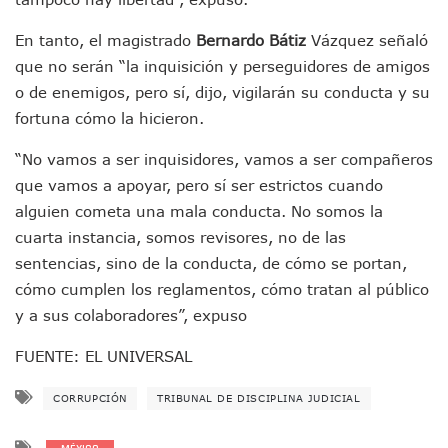
IMSS Rehabilitará Infraestructura De La UMF No. 170 En Pue
Puerto Vallarta Se Suma A Simulacro Estatal Por Bloqueos 
En tanto, el magistrado
Bernardo Bátiz
Vázquez señaló
Retiran Cacharros De 30 Puntos En Colonias De Puerto Vall
que no serán “la inquisición y perseguidores de amigos
Movimiento Ciudadano Capacita A Su Estructura Territorial
o de enemigos, pero sí, dijo, vigilarán su conducta y su
Hospital Civil De La Costa Inicia Su Construcción En Puerto 
fortuna cómo la hicieron.
Fechas Y Sedes De Las Jornadas De Adopción De Perros En 
Accidente Fatal En La Autopista Guadalajara–Tepic Deja En
“No vamos a ser inquisidores, vamos a ser compañeros
Ra Aguilar Fortalece La Transformación Desde Las Asambl
que vamos a apoyar, pero sí ser estrictos cuando
Aparecen Vivos Los Tres Estudiantes Desaparecidos De Gu
alguien cometa una mala conducta. No somos la
Tras Caer Ante Inglaterra, México Recibe Multa Económica
cuarta instancia, somos revisores, no de las
Dictan Prisión Preventiva A Exdirector De Pemex Por Presun
Juan Carlos Castro Visitó La Colonia Cristóbal Colón
sentencias, sino de la conducta, de cómo se portan,
Puente Amado Nervo Avanza En Un 80%, ¿se Abrirá Este Ju
cómo cumplen los reglamentos, cómo tratan al público
C5 Jalisco Recupera Vehículo Robado De Puerto Vallarta En
y a sus colaboradores”, expuso
Lamenta Demolición De Finca Tradicional El Colegio De Arq
Genera Críticas La Compra De 35 Nuevas Patrullas Para Pue
FUENTE: EL UNIVERSAL
Alejandro, Julión Y Alfredito Darán Magna Serenata En La 
Bloquean Acceso A Lancheros Y Pescadores En El Estero;
CORRUPCIÓN
TRIBUNAL DE DISCIPLINA JUDICIAL
Recuerdan Contingencia Del Marigalante Con Reconocimi
Vallarta Destaca En Competitividad Urbana Por Turismo, F