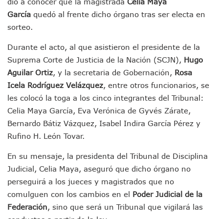
dio a conocer que la magistrada
Celia Maya
Entregan Aparato Auditivo A Don Juan Ramírez En Puerto Va
García
quedó al frente dicho órgano tras ser electa en
Juan Carlos Castro Realiza Asamblea Informativa En La Colo
sorteo.
Huracán En Formación Podría Generar Oleaje Elevado En L
Viajar A Puerto Vallarta Este Verano Puede Costar Hasta 2
Durante el acto, al que asistieron el presidente de la
Buscan Reducir Riesgos Por Cocodrilos En Playas De Puerto
Plantean “Ley Don Juanito” Al Diputado Federal Bruno Blan
Suprema Corte de Justicia de la Nación (SCJN),
Hugo
Vecinos De La Playita Reciben A Juan Carlos Castro
Aguilar Ortiz
, y la secretaria de Gobernación,
Rosa
Asesinan En Oaxaca Al Periodista Francisco Alejandro Leyv
Icela Rodríguez Velázquez
, entre otros funcionarios, se
Detienen A Cuatro Hombres Armados En Bucerías; Asegur
les colocó la toga a los cinco integrantes del Tribunal:
Yussara Canales Pide Transparencia Sobre Nuevo Vertedero
Celia Maya García, Eva Verónica de Gyvés Zárate,
Adultos Mayores De Ixtapa Tendrán Una “Casa De Día” Re
Bernardo Bátiz Vázquez, Isabel Indira García Pérez y
Mujeres Recorren Calles De Ixtapa Para Identificar Proble
Bruno Blancas Convoca A Mesa De Análisis Para La Conserv
Rufino H. León Tovar.
CUCosta E IMSS Nayarit Avanzan En Acuerdos Para Ampliar
En su mensaje, la presidenta del Tribunal de Disciplina
Videos De Presunto Convoy Armado Desatan Operativo En 
Playa Las Cocinas: Retiran Concesión Y Anuncian Plan De 
Judicial, Celia Maya, aseguró que dicho órgano no
Dr. Álvarez Zayas Dirige Plan De Salud Animal Y Prevenció
perseguirá a los jueces y magistrados que no
Por Desaparición Forzada, Expolicías De Nayarit Enfrentar
comulguen con los cambios en el
Poder Judicial de la
“El Mayo” Zambada Es Condenado A Morir En Prisión En E
Federación
, sino que será un Tribunal que vigilará las
Orgullo Vallartense: Zhoemí Luévanos Competirá En El P