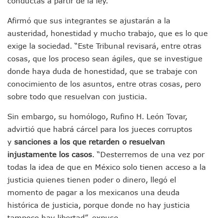
conductas a partir de la ley.
Brigada Forense Brindará Atención A Familias De Persona
Vecinos De Vallarta 500 Exponen Queja De Vialidades A Ju
Afirmó que sus integrantes se ajustarán a la
Pelea De Extranjera Durante Función De “La Odisea” En Puer
austeridad, honestidad y mucho trabajo, que es lo que
Joven Esgrimista De Puerto Vallarta Asegura Lugar En El 
Llegan Camiones “oruga” A Puerto Vallarta Con Capacidad
exige la sociedad. “Este Tribunal revisará, entre otras
Coordinan Operativo Para Las Tradicionales Paseadas 202
cosas, que los proceso sean ágiles, que se investigue
Monzón Mexicano Causará Lluvias Muy Fuertes En Jalisco 
donde haya duda de honestidad, que se trabaje con
Acusado De Homicidio En El Tuito Permanecerá Un Año En 
conocimiento de los asuntos, entre otras cosas, pero
Descartan Riesgo De Tsunami Para Puerto Vallarta Tras Sis
sobre todo que resuelvan con justicia.
Donald Trump Asistirá A La Final Del Mundial 2026 Entre E
Retiran 10 Toneladas De Macroalga En Playa De Guayabito
Sin embargo, su homólogo, Rufino H. León Tovar,
Arranca Copa México De Clavados Zapopan 2026 En El Cen
advirtió que habrá cárcel para los jueces corruptos
Munguía Analiza Pedir 100 MDP De Adelanto De Participac
Bomberas De Vallarta Asistirán A Simposio Internacional 
y
sanciones a los que retarden o resuelvan
Región Sanitaria VIII Activa Programa Para Menores Con Di
injustamente los casos
. “Desterremos de una vez por
Asesinan A Regidora De Tecate Por Morena Y A Su Esposo
todas la idea de que en México solo tienen acceso a la
Recuperan Seis Vehículos Con Reporte De Robo Durante O
justicia quienes tienen poder o dinero, llegó el
SEP Asigna Escuelas Para El Ciclo 2026-2027 En Jalisco; 
momento de pagar a los mexicanos una deuda
Tráfico Aéreo Cae En Puerto Vallarta Durante El 2026; Gua
histórica de justicia, porque donde no hay justicia
SAT Lleva Su Oficina Móvil A Talpa De Allende Para Realizar
Mediante Asambleas Informativas Juan Carlos Castro Fort
tampoco hay libertad”, expuso.