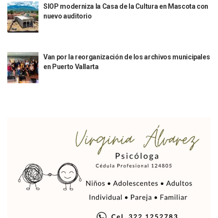
SIOP moderniza la Casa de la Cultura en Mascota con
Sigue El Programa De Bacheo En Puerto Vallarta
nuevo auditorio
Localizan A Menor Extraviada En La Nueva Central De Aut
Alumnos De “La Pesquera” Se Intoxican Tras Consumir Clo
Bruno Blancas Destaca Avances Legislativos Aprobados En
¡Qué Horror! Buscan Posible Fosa Clandestina En El Patio D
Van por la reorganización de los archivos municipales
Melissa Madero Denuncia Despido De Su Personal Por Pres
en Puerto Vallarta
Puerto Vallarta Presente En El Anuncio Del Plan Integral D
Miércoles De Ceniza: ¿Qué Significa La Cruz Que Se Pone E
Quiso Matar A Un Anciano Con Parkinson En Puerto Vallart
¡El Pitillal Vive Su Primera Feria Del Libro!
Quema Controlada En Atenguillo Busca Minimizar Riesgo D
Marx Arriaga Abandona Oficinas De La SEP Tras 100 Horas
100 Pacientes Oncológicos Piden No Cambiar A Enfermeros
“Paseo De La Fama” En Vallarta Genera Dudas Tras Visita De
Air Canadá Anuncia Vuelo Directo Entre Guadalajara Y Mon
Hay 507 Personas Desaparecidas En Puerto Vallarta
Gobierno De Lemus Abre Oficina Especializada En Personas
Anexo De Ixtapa Privaría Ilegalmente De Personas, Acusa C
Puerto Vallarta Acompaña En La Despedida Fúnebre Del Do
Puerto Vallarta Registra Más Ballenas Que Nunca Este 2