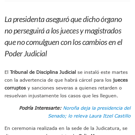
Morena Cierra Filas Por La Defensa Del Agua De Calidad En
Hallazgo De Yareli Colmenares Tovar Eleva A 4 Cuerpos En
La presidenta aseguró que dicho órgano
Regresa A Puerto Vallarta La Premiación Nacional De La L
Ra Aguilar Acompaña A Cientos De Familias En Las Pasead
no perseguirá a los jueces y magistrados
Oleaje Y Riesgo Por Cocodrilos Mantienen Restricciones En
“Kato” Supera El Abandono Y Comienza Una Nueva Vida Co
que no comulguen con los cambios en el
México Necesitaba 600 Mil Empleos; Solo Generó 262 Mil
Poder Judicial
Poderoso Terremoto Destruye Edificios Y Puentes En Jap
Munguía Es El Sexto Mejor Alcalde De Jalisco, Según Statis
ATM Incorpora 20 Nuevos Camiones Al Corredor Bahía De 
El
Tribunal de Disciplina Judicial
se instaló este martes
Colectivos Piden A Lemus Más Ministerios Públicos Para Pu
Avenida Federación En Puerto Vallarta Registra 80% De A
con la advertencia de que habrá cárcel para los
jueces
Caída De “El Mencho” Elevó Percepción De Inseguridad En 
corruptos
y sanciones severas a quienes retarden o
Mercado Vallarta Incluye Reúne A Emprendedores Locales E
resuelvan injustamente los casos que les lleguen.
Morenistas Imparten Taller En Puerto Vallarta
CEDHJ Señala Violaciones A Derechos De Víctima De Abuso
Podría Interesarte:
Noroña deja la presidencia del
Ayutla Bajo Investigación Tras Reporte De Posible Cremato
Senado; lo releva Laura Itzel Castillo
Maleza Crece En Camellones De La Principal Avenida Turíst
Lluvias E Inundaciones No Detienen El Transporte Público E
En ceremonia realizada en la sede de la Judicatura, se
Bruno Blancas Reúne A Especialistas Para Analizar La Cons