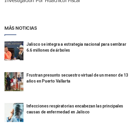
Investigación Por Huachicol Fiscal
Sin Daños A La Infraestructura Del Aeropuerto De Vallarta,
Estados Unidos Pide A Sus Ciudadanos Resguardarse Si Est
Gobierno De México Confirma Muerte De “El Mencho” Tras 
Evacúan Aeropuerto De Puerto Vallarta Y Air Canada Cance
MÁS NOTICIAS
Gobierno De Vallarta Pide No Salir De Casa Y No Abrir Neg
Reportan Captura Y Muerte De “El Mencho” En Medio De Op
Jalisco se integra a estrategia nacional para sembrar
Enfrentamientos Y Narcobloqueos Son Por Operativo En Ta
6.6 millones de árboles
Narcobloqueos Causan Pánico Y Tensión En Puerto Vallart
Justicia Penal-Oral Sigue Rezagada A 10 Años De La Entrada
Polvo, Ruido, Máquinas… Así Las Obras Inconclusas En El 
Decomisan 4 Toneladas De Droga En Aguas De Manzanillo,
Frustran presunto secuestro virtual de un menor de 13
Incendio En Taller De Vehículos Pesados En San Juan De Lo
años en Puerto Vallarta
Congreso Médico En Puerto Vallarta Dejará Beneficios Soc
Estados Unidos Detecta Red Ilícita De Tiempos Compartid
Mueren 8 Personas De Bahía De Banderas En Operativo Na
Personas Therian Convocan A Mega Convivio En Guadalaja
Infecciones respiratorias encabezan las principales
Unirse Vallarta: Horario De Atención De Oficina De Búsq
causas de enfermedad en Jalisco
Localizan Y Liberan A Cuatro Personas Que Permanecían I
Ola De Calor Alcanzará Su Máximo Este Jueves En Jalisco,
Macro Desfogue De Tuberías Dejará Sin Agua A 150 Colonia