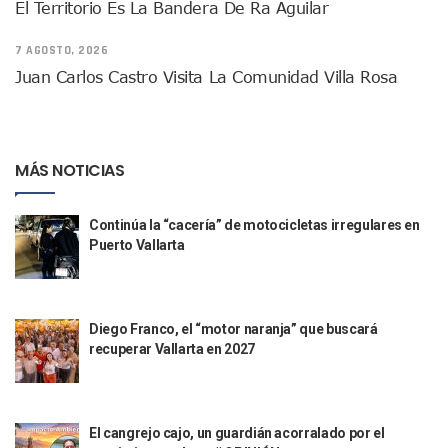
El Territorio Es La Bandera De Ra Aguilar
Fechas Y Sedes De Las Jornadas De Adopción De Perros En 
Accidente Fatal En La Autopista Guadalajara–Tepic Deja En
7 AGOSTO, 2026
Ra Aguilar Fortalece La Transformación Desde Las Asambl
Aparecen Vivos Los Tres Estudiantes Desaparecidos De Gu
Juan Carlos Castro Visita La Comunidad Villa Rosa
Tras Caer Ante Inglaterra, México Recibe Multa Económica
Dictan Prisión Preventiva A Exdirector De Pemex Por Presun
Juan Carlos Castro Visitó La Colonia Cristóbal Colón
Puente Amado Nervo Avanza En Un 80%, ¿se Abrirá Este Ju
MÁS NOTICIAS
C5 Jalisco Recupera Vehículo Robado De Puerto Vallarta En
Lamenta Demolición De Finca Tradicional El Colegio De Arq
Continúa la “cacería” de motocicletas irregulares en
Genera Críticas La Compra De 35 Nuevas Patrullas Para Pue
Puerto Vallarta
Alejandro, Julión Y Alfredito Darán Magna Serenata En La 
Bloquean Acceso A Lancheros Y Pescadores En El Estero;
Recuerdan Contingencia Del Marigalante Con Reconocimi
Vallarta Destaca En Competitividad Urbana Por Turismo, F
Diego Franco, el “motor naranja” que buscará
Peritajes Buscan Esclarecer Muerte De Regidora De Cabo 
recuperar Vallarta en 2027
IDEFT Y Hotel De Puerto Vallarta Acuerdan Programa Para C
PAN Vallarta Distribuye 40 Paquetes De Artículos De Prim
No Ha Pasado La Basura En 6 Días En La Colonia Villas Uni
Convocan A Exposición Fotográfica Sobre El “domingo Negr
El cangrejo cajo, un guardián acorralado por el
Temporal De Lluvias Mantienen En Alerta A Vallarta; Llam