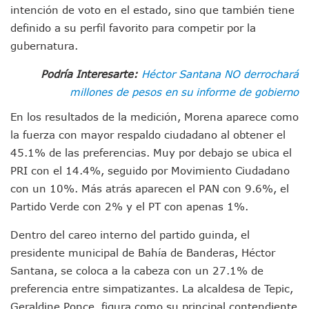
“Kato” Supera El Abandono Y Comienza Una Nueva Vida Co
intención de voto en el estado, sino que también tiene
México Necesitaba 600 Mil Empleos; Solo Generó 262 Mil
definido a su perfil favorito para competir por la
Poderoso Terremoto Destruye Edificios Y Puentes En Jap
gubernatura.
Munguía Es El Sexto Mejor Alcalde De Jalisco, Según Statis
ATM Incorpora 20 Nuevos Camiones Al Corredor Bahía De 
Podría Interesarte:
Héctor Santana NO derrochará
Colectivos Piden A Lemus Más Ministerios Públicos Para Pu
millones de pesos en su informe de gobierno
Avenida Federación En Puerto Vallarta Registra 80% De A
Caída De “El Mencho” Elevó Percepción De Inseguridad En 
En los resultados de la medición, Morena aparece como
Mercado Vallarta Incluye Reúne A Emprendedores Locales E
la fuerza con mayor respaldo ciudadano al obtener el
Morenistas Imparten Taller En Puerto Vallarta
45.1% de las preferencias. Muy por debajo se ubica el
CEDHJ Señala Violaciones A Derechos De Víctima De Abuso
PRI con el 14.4%, seguido por Movimiento Ciudadano
Ayutla Bajo Investigación Tras Reporte De Posible Cremato
con un 10%. Más atrás aparecen el PAN con 9.6%, el
Maleza Crece En Camellones De La Principal Avenida Turíst
Lluvias E Inundaciones No Detienen El Transporte Público E
Partido Verde con 2% y el PT con apenas 1%.
Bruno Blancas Reúne A Especialistas Para Analizar La Cons
Dentro del careo interno del partido guinda, el
Entregan Aparato Auditivo A Don Juan Ramírez En Puerto Va
Juan Carlos Castro Realiza Asamblea Informativa En La Colo
presidente municipal de Bahía de Banderas, Héctor
Huracán En Formación Podría Generar Oleaje Elevado En L
Santana, se coloca a la cabeza con un 27.1% de
Viajar A Puerto Vallarta Este Verano Puede Costar Hasta 2
preferencia entre simpatizantes. La alcaldesa de Tepic,
Buscan Reducir Riesgos Por Cocodrilos En Playas De Puerto
Geraldine Ponce, figura como su principal contendiente