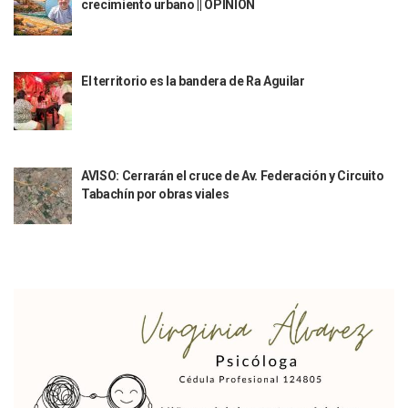
crecimiento urbano || OPINIÓN
Ra Aguilar Recorre Rancho Nácar, Ojos De Agua Y Lomas De
Caen Más De 100 Personas Durante Operativo “Salvando V
Impulsa Juan Carlos Castro Almaguer Jornada Médica Grat
Indigentes Se Apoderan De Las Bancas Del Hospital Regiona
El territorio es la bandera de Ra Aguilar
Vallarta: Aseguran Casi 200 Motocicletas En Operativos V
INFONAVIT Ampliará Horario De Atención En Bahía De Ba
Urrutia Comunica Se Encuentra En Pausa Por Crecimiento
Héctor Santana Anuncia Inspecciones Nocturnas A Motocic
AVISO: Cerrarán el cruce de Av. Federación y Circuito
Nayarit, Jalisco Y Otros 6 Estados Suspenden Clases Este 
Tabachín por obras viales
Puerto Vallarta Suspende La Recolección De La Basura Est
Reporte Preliminar De Afectaciones, Según El Gobierno Mun
Canaco Servytur Puerto Vallarta Pide Evitar La Rapiña En N
Localizan 19 Vehículos Calcinados En Bahía De Banderas 
Reportan Al Menos 60 Negocios Incendiados En Puerto Vall
Coparmex Pide Reforzar Seguridad Tras Jornada De Violenci
Sin Daños A La Infraestructura Del Aeropuerto De Vallarta,
Estados Unidos Pide A Sus Ciudadanos Resguardarse Si Est
Gobierno De México Confirma Muerte De “El Mencho” Tras 
Evacúan Aeropuerto De Puerto Vallarta Y Air Canada Cance
Gobierno De Vallarta Pide No Salir De Casa Y No Abrir Neg