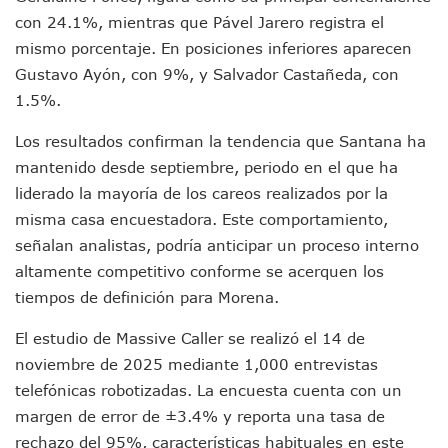
Plantean “Ley Don Juanito” Al Diputado Federal Bruno Blan
con 24.1%, mientras que Pável Jarero registra el
Vecinos De La Playita Reciben A Juan Carlos Castro
Asesinan En Oaxaca Al Periodista Francisco Alejandro Leyv
mismo porcentaje. En posiciones inferiores aparecen
Detienen A Cuatro Hombres Armados En Bucerías; Asegur
Gustavo Ayón, con 9%, y Salvador Castañeda, con
Yussara Canales Pide Transparencia Sobre Nuevo Vertedero
1.5%.
Adultos Mayores De Ixtapa Tendrán Una “Casa De Día” Re
Mujeres Recorren Calles De Ixtapa Para Identificar Proble
Los resultados confirman la tendencia que Santana ha
Bruno Blancas Convoca A Mesa De Análisis Para La Conserv
mantenido desde septiembre, periodo en el que ha
CUCosta E IMSS Nayarit Avanzan En Acuerdos Para Ampliar
liderado la mayoría de los careos realizados por la
Videos De Presunto Convoy Armado Desatan Operativo En 
misma casa encuestadora. Este comportamiento,
Playa Las Cocinas: Retiran Concesión Y Anuncian Plan De 
señalan analistas, podría anticipar un proceso interno
Dr. Álvarez Zayas Dirige Plan De Salud Animal Y Prevenció
Por Desaparición Forzada, Expolicías De Nayarit Enfrentar
altamente competitivo conforme se acerquen los
“El Mayo” Zambada Es Condenado A Morir En Prisión En E
tiempos de definición para Morena.
Orgullo Vallartense: Zhoemí Luévanos Competirá En El P
Brigada Forense Brindará Atención A Familias De Persona
El estudio de Massive Caller se realizó el 14 de
Vecinos De Vallarta 500 Exponen Queja De Vialidades A Ju
noviembre de 2025 mediante 1,000 entrevistas
Pelea De Extranjera Durante Función De “La Odisea” En Puer
telefónicas robotizadas. La encuesta cuenta con un
Joven Esgrimista De Puerto Vallarta Asegura Lugar En El 
margen de error de ±3.4% y reporta una tasa de
Llegan Camiones “oruga” A Puerto Vallarta Con Capacidad
rechazo del 95%, características habituales en este
Coordinan Operativo Para Las Tradicionales Paseadas 202