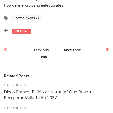
Monzón Mexicano Causará Lluvias Muy Fuertes En Jalisco 
tipo de ejercicios preelectorales.
Acusado De Homicidio En El Tuito Permanecerá Un Año En 
Descartan Riesgo De Tsunami Para Puerto Vallarta Tras Sis
HÉCTOR SANTANA
Donald Trump Asistirá A La Final Del Mundial 2026 Entre E
Retiran 10 Toneladas De Macroalga En Playa De Guayabito
POLÍTICA
Arranca Copa México De Clavados Zapopan 2026 En El Cen
Munguía Analiza Pedir 100 MDP De Adelanto De Participac
Bomberas De Vallarta Asistirán A Simposio Internacional 
Región Sanitaria VIII Activa Programa Para Menores Con Di
PREVIOUS
NEXT POST
Asesinan A Regidora De Tecate Por Morena Y A Su Esposo
POST
Recuperan Seis Vehículos Con Reporte De Robo Durante O
SEP Asigna Escuelas Para El Ciclo 2026-2027 En Jalisco; 
Tráfico Aéreo Cae En Puerto Vallarta Durante El 2026; Gua
Related Posts
SAT Lleva Su Oficina Móvil A Talpa De Allende Para Realizar
Mediante Asambleas Informativas Juan Carlos Castro Fort
9 AGOSTO, 2026
IMSS Rehabilitará Infraestructura De La UMF No. 170 En Pue
Diego Franco, El “motor Naranja” Que Buscará
Puerto Vallarta Se Suma A Simulacro Estatal Por Bloqueos 
Recuperar Vallarta En 2027
Retiran Cacharros De 30 Puntos En Colonias De Puerto Vall
Movimiento Ciudadano Capacita A Su Estructura Territorial
7 AGOSTO, 2026
Hospital Civil De La Costa Inicia Su Construcción En Puerto 