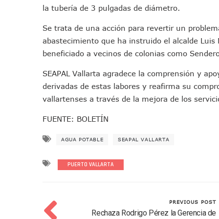
la tubería de 3 pulgadas de diámetro.
Pancho López; En La Mira D
Cae El “R1”, Presunto Autor
Se trata de una acción para revertir un problema
Muere Manolo Solo, Actor De
abastecimiento que ha instruido el alcalde Luis
beneficiado a vecinos de colonias como Sendero 
Citan A Siete Integrantes D
IMSS Invierte 12.6 MDP En R
SEAPAL Vallarta agradece la comprensión y apoy
En Abril 2027 Terminarán El
derivadas de estas labores y reafirma su compro
Puerto Vallarta Fortalece S
vallartenses a través de la mejora de los servici
Accidente En Un RZR, Princ
FUENTE: BOLETÍN
Este Viernes, Lemus Inaugur
Nidos De Lluvia Busca Benefi
AGUA POTABLE
SEAPAL VALLARTA
Morena Cierra Filas Por La 
Hallazgo De Yareli Colmenar
PUERTO VALLARTA
Regresa A Puerto Vallarta L
Ra Aguilar Acompaña A Cien
PREVIOUS POST
Oleaje Y Riesgo Por Cocodri
Rechaza Rodrigo Pérez la Gerencia de
“Kato” Supera El Abandono 