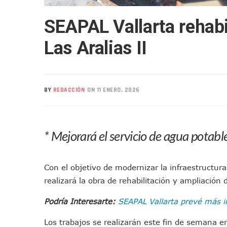
Liberan 180 Crías De Iguana 
SEAPAL Vallarta rehabil
Puerto Vallarta Participa 
Ofrecerán Asesoría Jurídica
Las Aralias II
Juan Solís E Iris Torres Busc
Realizan Operativo Preventi
Arquitecto Luis Munguía Rec
BY
REDACCIÓN
ON 11 ENERO, 2026
Semana Lluviosa Para Puert
Voces Del Orgullo Distingu
Partido Verde Conforma Su 1
* Mejorará el servicio de agua potabl
Buques Mexicanos Parten A
Nuevo Transporte Eléctrico 
Con el objetivo de modernizar la infraestructura
En Vallarta, Todos Los Cam
realizará la obra de rehabilitación y ampliación d
Centro De Autismo Es Un Par
Lluvias Y Oleaje Elevado Ma
Podría Interesarte:
SEAPAL Vallarta prevé más i
Jóvenes En Movimiento Jali
Los trabajos se realizarán este fin de semana e
En PV Encabezan Preferenci