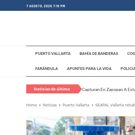
7 AGOSTO, 2026 7:19 PM
PUERTO VALLARTA
BAHÍA DE BANDERAS
COS
FARÁNDULA
APUNTES PARA LA VIDA
POLICI
Capturan En Zapopan A Es
Noticias de última
Juan Carlos Castro Visita L
hora
SEAPAL Vallarta Instalará B
Home
Noticias
Puerto Vallarta
SEAPAL Vallarta rehabi
Gobierno De Luis Munguía 
Exgobernador De Guerrero M
Eclipse Solar 2026: ¿En Qué
Habitante Pide Proteger A 