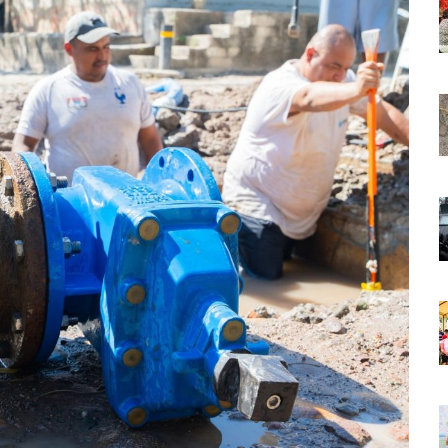
aída En Ocupación Hotelera En Mayo, Junio Y Julio
en Tras Viajar A Puerto Vallarta Por Una Oferta De Trabajo
 Para Puerto Vallarta Ante La Virgen De Guadalupe
gia Nacional Para Sembrar 6.6 Millones De Árboles
o Virtual De Un Menor De 13 Años En Puerto Vallarta
ncabezan Las Principales Causas De Enfermedad En Jalisco
La Cultura En Mascota Con Nuevo Auditorio
e Los Archivos Municipales En Puerto Vallarta
 Combate Al CJNG Con Nuevos Cargos Y Objetivos Prioritarios
lmenares Márquez, Desaparecido En Puerto Vallarta
r Sustento Legal De Las Descargas Residuales Al Mar
ergencia Ambiental Por Incendios Históricos
stadio De Tritones Vallarta; Será Financiado Por Privados
 En Puerto Vallarta, ¿para Quiénes Aplica Y Cómo Tramitarlas?
as Explosión De Una Pipa En Tlaquepaque (VIDEO)
aje De La Cuarta Transformación A Puerto Vallarta Y Tomatlán