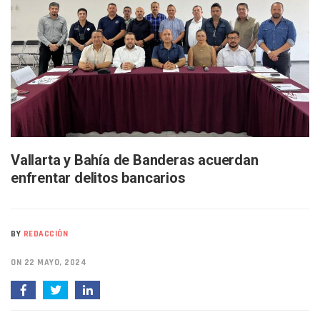
Van Por La Reorganización De Los Archivos Municipales En 
Estados Unidos Endurece Su Combate Al CJNG Con Nuevos 
Buscan A Wilber Armando Colmenares Márquez, Desaparec
Melissa Madero Exige Aclarar Sustento Legal De Las Desca
Washington Enfrenta Una Emergencia Ambiental Por Incen
Avanza Plan Para Construir Estadio De Tritones Vallarta; S
Nuevas Concesiones De Taxis En Puerto Vallarta, ¿para Qu
Mueren Cuatro Personas Tras Explosión De Una Pipa En T
Bruno Blancas Lleva El Mensaje De La Cuarta Transformaci
Liberan 180 Crías De Iguana Verde En El Estero El Salado P
Vallarta y Bahía de Banderas acuerdan
Puerto Vallarta Participa En Los PriceAgencies Awards 20
enfrentar delitos bancarios
Ofrecerán Asesoría Jurídica Gratuita En Puerto Vallarta 
Juan Solís E Iris Torres Buscan Integrar La Planilla Del PAN 
Realizan Operativo Preventivo En Seis Colonias Del Centro 
Arquitecto Luis Munguía Reconoce La Labor Del Personal De
BY
REDACCIÓN
Semana Lluviosa Para Puerto Vallarta Con Tormentas Y Am
Voces Del Orgullo Distingue A Referentes De La Comunida
ON 22 MAYO, 2024
Partido Verde Conforma Su 12.º “Ejército Del Verde” En L
Buques Mexicanos Parten A Venezuela Con 718 Toneladas
Nuevo Transporte Eléctrico En Puerto Vallarta: Rutas, Hora