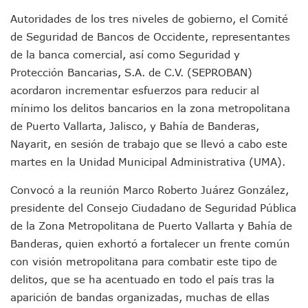
En Vallarta, Todos Los Camiones Deben De Tener Aire Aco
Autoridades de los tres niveles de gobierno, el Comité
Centro De Autismo Es Un Parteaguas Para Vallarta Y Jalisc
Lluvias Y Oleaje Elevado Marcarán El Fin De Semana En Pue
de Seguridad de Bancos de Occidente, representantes
Jóvenes En Movimiento Jalisco Renueva Su Dirigencia Ru
de la banca comercial, así como Seguridad y
En PV Encabezan Preferencias Morena Y Juan Carlos Cast
Protección Bancarias, S.A. de C.V. (SEPROBAN)
Pancho López; En La Mira Del Comité Nacional Del PAN
acordaron incrementar esfuerzos para reducir al
Cae El “R1”, Presunto Autor Intelectual Del Homicidio De 
mínimo los delitos bancarios en la zona metropolitana
Muere Manolo Solo, Actor De “El Laberinto Del Fauno”, A L
Citan A Siete Integrantes De La Semar Por Investigación Por
de Puerto Vallarta, Jalisco, y Bahía de Banderas,
IMSS Invierte 12.6 MDP En Remodelar Urgencias Del Hospita
Nayarit, en sesión de trabajo que se llevó a cabo este
En Abril 2027 Terminarán El Centro Regional De Autismo En
martes en la Unidad Municipal Administrativa (UMA).
Puerto Vallarta Fortalece Su Promoción En California Con 
Accidente En Un RZR, Principal Hipótesis Por La Muerte D
Convocó a la reunión Marco Roberto Juárez González,
Este Viernes, Lemus Inaugurará El Sistema De Electromovil
presidente del Consejo Ciudadano de Seguridad Pública
Nidos De Lluvia Busca Beneficiar A 100 Familias De Puerto 
de la Zona Metropolitana de Puerto Vallarta y Bahía de
Morena Cierra Filas Por La Defensa Del Agua De Calidad En
Banderas, quien exhortó a fortalecer un frente común
Hallazgo De Yareli Colmenares Tovar Eleva A 4 Cuerpos En
con visión metropolitana para combatir este tipo de
Regresa A Puerto Vallarta La Premiación Nacional De La L
Ra Aguilar Acompaña A Cientos De Familias En Las Pasead
delitos, que se ha acentuado en todo el país tras la
Oleaje Y Riesgo Por Cocodrilos Mantienen Restricciones En
aparición de bandas organizadas, muchas de ellas
“Kato” Supera El Abandono Y Comienza Una Nueva Vida Co