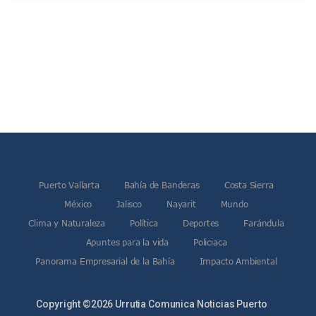
Luis Munguía Inaugura La Mejora De Fachadas En El Centro
Alertan Por Oleaje Alto Y Corrientes En El Mar De Puerto Va
Erick Roberto “N”: Fiscalía Detalla Los Avances Contra El 
Clarisa Rodríguez: Juez Decreta Receso Tras Más De Cinco 
Puerto Vallarta Aparece Vinculada A Los Archivos Del Delin
Lemus Y Rigoberta Menchú Firman Acuerdo Para Impulsar 
Capturan A Objetivo Prioritario Presuntamente Buscado P
Aprueba Ayuntamiento Nuevos Jueces Cívicos En Puerto Va
Comunicación Social Del Ayuntamiento Se Renueva Con Ka
Puerto Vallarta Continúa Incrementando Su Conectividad A
Federación Asigna 315 MDP Para La Seguridad Pública De P
Prevén Lluvias Aisladas Y Contrastes Térmicos En Jalisco Y
Puerto Vallarta
Bahía de Banderas
Costa Sierra
Nueva Ola Invernal Causa Dos Muertos Y Vuelos Cancelad
México
Jalisco
Nayarit
Mundo
IDEFT Entrega 650 Constancias De Capacitación Laboral En 
Inhuman En Panteón Guadalajara A 39 Personas Fallecida
Clima y Naturaleza
Política
Deportes
Farándula
SEAPAL En Camino A Revalidar La Certificación A La Calida
Apuntes para la vida
Policiaca
Sheinbaum Regaña A Diputados En San Quintín; “trabajen 
Panorama Empresarial de la Bahía
Impacto Ambiental
Visitan 17 Mil Feligreses A Talpa De Allende Por La Candel
Mataron A Una Tía Y Prima De Mario Delgado, Titular De La
Caso Clarisa: Tras Presión Social Adelantan Audiencia Cont
Copyright ©2026 Urrutia Comunica Noticias Puerto
Munguía Rechaza Vínculo Con Erick Roberto “N”; Pide Evit