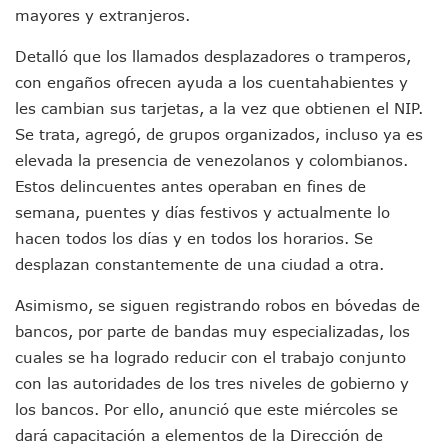
mayores y extranjeros.
Accidente Fatal En La Autopista Guadalajara–Tepic Deja En
Ra Aguilar Fortalece La Transformación Desde Las Asambl
Detalló que los llamados desplazadores o tramperos,
Aparecen Vivos Los Tres Estudiantes Desaparecidos De Gu
con engaños ofrecen ayuda a los cuentahabientes y
Tras Caer Ante Inglaterra, México Recibe Multa Económica
Dictan Prisión Preventiva A Exdirector De Pemex Por Presun
les cambian sus tarjetas, a la vez que obtienen el NIP.
Juan Carlos Castro Visitó La Colonia Cristóbal Colón
Se trata, agregó, de grupos organizados, incluso ya es
Puente Amado Nervo Avanza En Un 80%, ¿se Abrirá Este Ju
elevada la presencia de venezolanos y colombianos.
C5 Jalisco Recupera Vehículo Robado De Puerto Vallarta En
Estos delincuentes antes operaban en fines de
Lamenta Demolición De Finca Tradicional El Colegio De Arq
semana, puentes y días festivos y actualmente lo
Genera Críticas La Compra De 35 Nuevas Patrullas Para Pue
hacen todos los días y en todos los horarios. Se
Alejandro, Julión Y Alfredito Darán Magna Serenata En La 
Bloquean Acceso A Lancheros Y Pescadores En El Estero;
desplazan constantemente de una ciudad a otra.
Recuerdan Contingencia Del Marigalante Con Reconocimi
Vallarta Destaca En Competitividad Urbana Por Turismo, F
Asimismo, se siguen registrando robos en bóvedas de
Peritajes Buscan Esclarecer Muerte De Regidora De Cabo 
bancos, por parte de bandas muy especializadas, los
IDEFT Y Hotel De Puerto Vallarta Acuerdan Programa Para C
cuales se ha logrado reducir con el trabajo conjunto
PAN Vallarta Distribuye 40 Paquetes De Artículos De Prim
con las autoridades de los tres niveles de gobierno y
No Ha Pasado La Basura En 6 Días En La Colonia Villas Uni
los bancos. Por ello, anunció que este miércoles se
Convocan A Exposición Fotográfica Sobre El “domingo Negr
dará capacitación a elementos de la Dirección de
Temporal De Lluvias Mantienen En Alerta A Vallarta; Llam