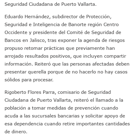
Ra Aguilar Recorre Rancho Nácar, Ojos De Agua Y Lomas De
Seguridad Ciudadana de Puerto Vallarta.
Caen Más De 100 Personas Durante Operativo “Salvando V
Eduardo Hernández, subdirector de Protección,
Impulsa Juan Carlos Castro Almaguer Jornada Médica Grat
Indigentes Se Apoderan De Las Bancas Del Hospital Regiona
Seguridad e Inteligencia de Banorte región Centro
Vallarta: Aseguran Casi 200 Motocicletas En Operativos V
Occidente y presidente del Comité de Seguridad de
INFONAVIT Ampliará Horario De Atención En Bahía De Ba
Bancos en Jalisco, tras exponer la agenda de riesgos
Urrutia Comunica Se Encuentra En Pausa Por Crecimiento
propuso retomar prácticas que previamente han
Héctor Santana Anuncia Inspecciones Nocturnas A Motocic
arrojado resultados positivos, que incluyen compartir
Nayarit, Jalisco Y Otros 6 Estados Suspenden Clases Este 
Puerto Vallarta Suspende La Recolección De La Basura Est
información. Reiteró que las personas afectadas deben
Reporte Preliminar De Afectaciones, Según El Gobierno Mun
presentar querella porque de no hacerlo no hay casos
Canaco Servytur Puerto Vallarta Pide Evitar La Rapiña En N
sólidos para procesar.
Localizan 19 Vehículos Calcinados En Bahía De Banderas 
Reportan Al Menos 60 Negocios Incendiados En Puerto Vall
Rigoberto Flores Parra, comisario de Seguridad
Coparmex Pide Reforzar Seguridad Tras Jornada De Violenci
Ciudadana de Puerto Vallarta, reiteró el llamado a la
Sin Daños A La Infraestructura Del Aeropuerto De Vallarta,
población a tomar medidas de prevención cuando
Estados Unidos Pide A Sus Ciudadanos Resguardarse Si Est
acuda a las sucursales bancarias y solicitar apoyo de
Gobierno De México Confirma Muerte De “El Mencho” Tras 
Evacúan Aeropuerto De Puerto Vallarta Y Air Canada Cance
esa dependencia cuando retire importantes cantidades
Gobierno De Vallarta Pide No Salir De Casa Y No Abrir Neg
de dinero.