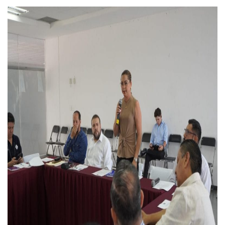
Reportan Captura Y Muerte De “El Mencho” En Medio De Op
Enfrentamientos Y Narcobloqueos Son Por Operativo En Ta
Narcobloqueos Causan Pánico Y Tensión En Puerto Vallart
Justicia Penal-Oral Sigue Rezagada A 10 Años De La Entrada
Polvo, Ruido, Máquinas… Así Las Obras Inconclusas En El 
Decomisan 4 Toneladas De Droga En Aguas De Manzanillo,
Incendio En Taller De Vehículos Pesados En San Juan De Lo
Congreso Médico En Puerto Vallarta Dejará Beneficios Soc
Estados Unidos Detecta Red Ilícita De Tiempos Compartid
Mueren 8 Personas De Bahía De Banderas En Operativo Na
Personas Therian Convocan A Mega Convivio En Guadalaja
Unirse Vallarta: Horario De Atención De Oficina De Búsq
Localizan Y Liberan A Cuatro Personas Que Permanecían I
Ola De Calor Alcanzará Su Máximo Este Jueves En Jalisco,
Macro Desfogue De Tuberías Dejará Sin Agua A 150 Colonia
Sigue El Programa De Bacheo En Puerto Vallarta
Localizan A Menor Extraviada En La Nueva Central De Aut
Alumnos De “La Pesquera” Se Intoxican Tras Consumir Clo
Bruno Blancas Destaca Avances Legislativos Aprobados En
¡Qué Horror! Buscan Posible Fosa Clandestina En El Patio D
Melissa Madero Denuncia Despido De Su Personal Por Pres