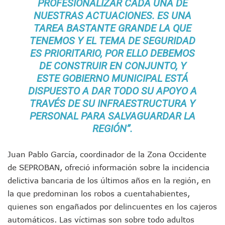
PROFESIONALIZAR CADA UNA DE
Monzón Mexicano Causará Lluvias Muy Fuertes En Jalisco 
Acusado De Homicidio En El Tuito Permanecerá Un Año En 
NUESTRAS ACTUACIONES. ES UNA
Descartan Riesgo De Tsunami Para Puerto Vallarta Tras Sis
TAREA BASTANTE GRANDE LA QUE
Donald Trump Asistirá A La Final Del Mundial 2026 Entre E
TENEMOS Y EL TEMA DE SEGURIDAD
Retiran 10 Toneladas De Macroalga En Playa De Guayabito
ES PRIORITARIO, POR ELLO DEBEMOS
Arranca Copa México De Clavados Zapopan 2026 En El Cen
DE CONSTRUIR EN CONJUNTO, Y
Munguía Analiza Pedir 100 MDP De Adelanto De Participac
ESTE GOBIERNO MUNICIPAL ESTÁ
Bomberas De Vallarta Asistirán A Simposio Internacional 
DISPUESTO A DAR TODO SU APOYO A
Región Sanitaria VIII Activa Programa Para Menores Con Di
Asesinan A Regidora De Tecate Por Morena Y A Su Esposo
TRAVÉS DE SU INFRAESTRUCTURA Y
Recuperan Seis Vehículos Con Reporte De Robo Durante O
PERSONAL PARA SALVAGUARDAR LA
SEP Asigna Escuelas Para El Ciclo 2026-2027 En Jalisco; 
REGIÓN”.
Tráfico Aéreo Cae En Puerto Vallarta Durante El 2026; Gua
SAT Lleva Su Oficina Móvil A Talpa De Allende Para Realizar
Juan Pablo García, coordinador de la Zona Occidente
Mediante Asambleas Informativas Juan Carlos Castro Fort
de SEPROBAN, ofreció información sobre la incidencia
IMSS Rehabilitará Infraestructura De La UMF No. 170 En Pue
Puerto Vallarta Se Suma A Simulacro Estatal Por Bloqueos 
delictiva bancaria de los últimos años en la región, en
Retiran Cacharros De 30 Puntos En Colonias De Puerto Vall
la que predominan los robos a cuentahabientes,
Movimiento Ciudadano Capacita A Su Estructura Territorial
quienes son engañados por delincuentes en los cajeros
Hospital Civil De La Costa Inicia Su Construcción En Puerto 
automáticos. Las víctimas son sobre todo adultos
Fechas Y Sedes De Las Jornadas De Adopción De Perros En 