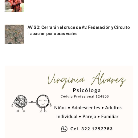
María Fernanda Arreola Asume La Presidencia De Canaco-S
Munguía Atestigua Toma De Protesta En La 41ª Zona Militar
Servicio Gratuito De Pipas Beneficia A Más De 7 Mil Vall
Habrá Marcha Pacífica De Agradecimiento Por Apoyar A Cl
AVISO: Cerrarán el cruce de Av. Federación y Circuito
Alcalde De Tequila, Jalisco, Secuestró A Excandidatos De 
Tabachín por obras viales
Puerto Vallarta Refuerza La Prevención Del Sarampión Con
Bad Bunny Y Sus Invitados Para El Medio Tiempo Del Super
El Gobierno Del Bien Mantiene Descuento Predial Este Fe
Café Y Diálogo Abre Espacio De Escucha Ciudadana En El Piti
Extorsión Y Fraude, El Fenómeno De La Delincuencia Que G
Vallarta Tendrá Vuelos Directos Con Aguascalientes, Puebla
Alumnos De Vallarta Se Quedan Sin Seguro Contra Accident
Revientan Anexo Irregular Y Liberan A 20 Personas En Bah
Conchas Chinas: Buscan A Testigos De Choque Que Dejó 
Detienen Al Alcalde De Tequila, Diego “N”, Por Presuntos V
La Luna Cubrirá Al Sol Y El Día Se Convertirá En Noche Esta
Convocan A La Quinta Manifestación Contra El Aumento Al 
Concluye Esquema De Vacunación Contra VPH Para La Pob
México Pacta Entregar Agua Del Río Bravo A Los Estados U
Inicia SEAPAL El Programa Contigo Y Cerca De Ti