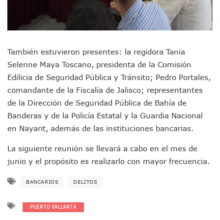
Puerto Vallarta Presente En El Anuncio Del Plan Integral D
Miércoles De Ceniza: ¿Qué Significa La Cruz Que Se Pone E
Quiso Matar A Un Anciano Con Parkinson En Puerto Vallart
¡El Pitillal Vive Su Primera Feria Del Libro!
Quema Controlada En Atenguillo Busca Minimizar Riesgo D
También estuvieron presentes: la regidora Tania
Marx Arriaga Abandona Oficinas De La SEP Tras 100 Horas
Selenne Maya Toscano, presidenta de la Comisión
100 Pacientes Oncológicos Piden No Cambiar A Enfermeros
Edilicia de Seguridad Pública y Tránsito; Pedro Portales,
“Paseo De La Fama” En Vallarta Genera Dudas Tras Visita De
comandante de la Fiscalía de Jalisco; representantes
Air Canadá Anuncia Vuelo Directo Entre Guadalajara Y Mon
de la Dirección de Seguridad Pública de Bahía de
Hay 507 Personas Desaparecidas En Puerto Vallarta
Banderas y de la Policía Estatal y la Guardia Nacional
Gobierno De Lemus Abre Oficina Especializada En Personas
Anexo De Ixtapa Privaría Ilegalmente De Personas, Acusa C
en Nayarit, además de las instituciones bancarias.
Puerto Vallarta Acompaña En La Despedida Fúnebre Del Do
La siguiente reunión se llevará a cabo en el mes de
Puerto Vallarta Registra Más Ballenas Que Nunca Este 2
SEAPAL Tendrá Módulos Itinerantes Para Inscripción A Su
junio y el propósito es realizarlo con mayor frecuencia.
Fin De Semana De San Valentín Impulsa Ventas En Restaura
Zapopan: Cae Presunto Coordinador De Célula Dedicada A 
BANCARIOS
DELITOS
Ponen En Marcha Campaña ‘No Es Lo Que Parece’ Para Pre
Estado Y Municipio Impulsan A Microempresas Vallartens
PUERTO VALLARTA
Vuelca Camioneta Con Jornaleros Cerca De Talpa De Allen