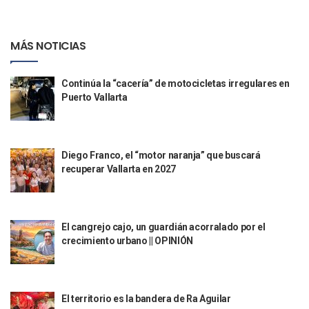
Talento Vallartense Llegó A Canadá Y Abre Camino Para N
Descuentos Preferenciales En El Pago Del Predial 2026
MÁS NOTICIAS
Vallarta Instalará Macromódulos De Vacunación Contra El 
Ruta Del Peregrino: ¿Cuánto Tiempo Se Hace Para Ir A Talp
Libro Revisa Un Siglo De Poesía Escrita En Puerto Vallarta
Continúa la “cacería” de motocicletas irregulares en
RENTAS: La Inflación Artificial De Puerto Vallarta
Puerto Vallarta
Sentencian A 100 Años De Prisión A Mujer Por La Desapari
Puerto Vallarta Arranca El 2026 Con Éxito En El Total De Pa
Arranca Programa De Bacheo En Avenidas Clave De Puerto 
Puerto Vallarta Tiene Una De Las Gasolineras Más Caras D
Diego Franco, el “motor naranja” que buscará
Habrá Toma De ADN Y Entrevistas A Familias De Personas D
recuperar Vallarta en 2027
Detienen A Extranjero Por Poseer Un Tigre Cachorro En Pu
Regidora Melissa Exige Medidas De Protección “Pulso De V
SEAPAL Reparó 139 Fugas Durante La Semana Del 2 Al 8 De
El cangrejo cajo, un guardián acorralado por el
Rehabilitan Camellones En La Zona Norte De Puerto Vallart
crecimiento urbano || OPINIÓN
Transporte En Guadalajara Permitirá Pagos Sin Contacto Co
Luis Munguía Respalda A Antonio Arreola Como Nuevo Pre
Construirán El Estadio Metropolitano “El Salado” En Puerto 
Diputado Bruno Blancas Socializa Su Reforma De Ley Sobre L
El territorio es la bandera de Ra Aguilar
Bad Bunny Recibe Fuerte Respaldo Latino En El Super Bowl