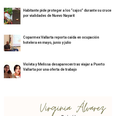
Aprueban Nuevo Programa De Becas Escolares En Puerto V
Habitante pide proteger a los “cajos” durante su cruce
Grasas De Establecimientos Comerciales Provocan Tapon
por vialidades de Nuevo Nayarit
Colocan Cruz En Memoria De Clarisa Rodríguez En El Sitio 
Parejas En México: Bajan Matrimonios Y Crecen Uniones L
Yussara Canales Presenta La “ley Clarisa” Contra Conduct
Muere “Ma Nena”, La Abuelita Mexicana Que Se Robó El Co
Coparmex Vallarta reporta caída en ocupación
Empresario De Vallarta Participa En La Feria De Innovaci
hotelera en mayo, junio y julio
Avanza Reducción De La Jornada Laboral A 40 Horas; La Ap
Localizan Cuatro Vehículos Robados En Puerto Vallarta
CANIRAC Vallarta–Bahía De Banderas Reelige A Martha Par
Reportan Poncha Llantas En Carretera Compostela–Las Va
Violeta y Melissa desaparecen tras viajar a Puerto
La Marina Decomisa 39 Máquinas Tragamonedas En Nayarit; 
Vallarta por una oferta de trabajo
Talento Vallartense Llegó A Canadá Y Abre Camino Para N
Descuentos Preferenciales En El Pago Del Predial 2026
Vallarta Instalará Macromódulos De Vacunación Contra El 
Ruta Del Peregrino: ¿Cuánto Tiempo Se Hace Para Ir A Talp
Libro Revisa Un Siglo De Poesía Escrita En Puerto Vallarta
RENTAS: La Inflación Artificial De Puerto Vallarta
Sentencian A 100 Años De Prisión A Mujer Por La Desapari
Puerto Vallarta Arranca El 2026 Con Éxito En El Total De Pa