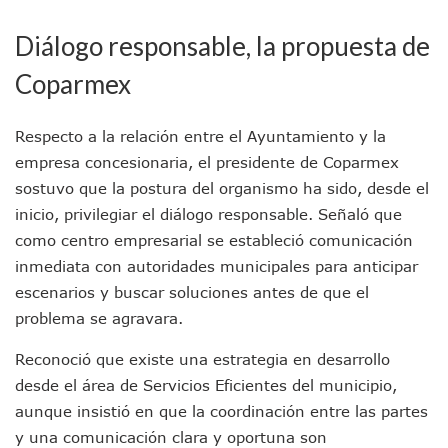
Lamenta Demolición De Finca Tradicional El Colegio De Arq
Genera Críticas La Compra De 35 Nuevas Patrullas Para Pue
Diálogo responsable, la propuesta de
Alejandro, Julión Y Alfredito Darán Magna Serenata En La 
Bloquean Acceso A Lancheros Y Pescadores En El Estero;
Coparmex
Recuerdan Contingencia Del Marigalante Con Reconocimi
Vallarta Destaca En Competitividad Urbana Por Turismo, F
Respecto a la relación entre el Ayuntamiento y la
Peritajes Buscan Esclarecer Muerte De Regidora De Cabo 
empresa concesionaria, el presidente de Coparmex
IDEFT Y Hotel De Puerto Vallarta Acuerdan Programa Para C
PAN Vallarta Distribuye 40 Paquetes De Artículos De Prim
sostuvo que la postura del organismo ha sido, desde el
No Ha Pasado La Basura En 6 Días En La Colonia Villas Uni
inicio, privilegiar el diálogo responsable. Señaló que
Convocan A Exposición Fotográfica Sobre El “domingo Negr
como centro empresarial se estableció comunicación
Temporal De Lluvias Mantienen En Alerta A Vallarta; Llam
inmediata con autoridades municipales para anticipar
Ra Aguilar Recorre Rancho Nácar, Ojos De Agua Y Lomas De
escenarios y buscar soluciones antes de que el
Caen Más De 100 Personas Durante Operativo “Salvando V
Impulsa Juan Carlos Castro Almaguer Jornada Médica Grat
problema se agravara.
Indigentes Se Apoderan De Las Bancas Del Hospital Regiona
Reconoció que existe una estrategia en desarrollo
Vallarta: Aseguran Casi 200 Motocicletas En Operativos V
INFONAVIT Ampliará Horario De Atención En Bahía De Ba
desde el área de Servicios Eficientes del municipio,
Urrutia Comunica Se Encuentra En Pausa Por Crecimiento
aunque insistió en que la coordinación entre las partes
Héctor Santana Anuncia Inspecciones Nocturnas A Motocic
y una comunicación clara y oportuna son
Nayarit, Jalisco Y Otros 6 Estados Suspenden Clases Este 