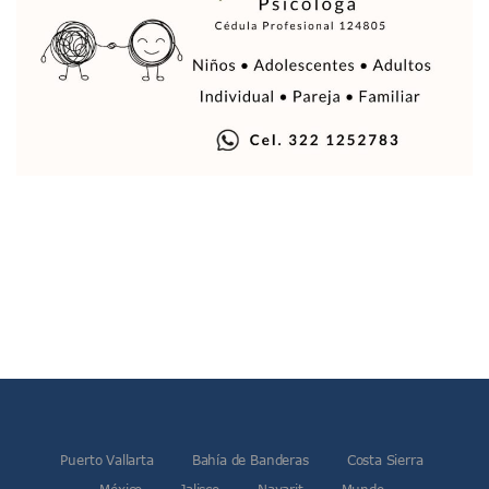
Arranca Programa De Bacheo En Avenidas Clave De Puerto 
Puerto Vallarta Tiene Una De Las Gasolineras Más Caras D
Habrá Toma De ADN Y Entrevistas A Familias De Personas D
Detienen A Extranjero Por Poseer Un Tigre Cachorro En Pu
Regidora Melissa Exige Medidas De Protección “Pulso De V
SEAPAL Reparó 139 Fugas Durante La Semana Del 2 Al 8 De
Rehabilitan Camellones En La Zona Norte De Puerto Vallart
Transporte En Guadalajara Permitirá Pagos Sin Contacto Co
Luis Munguía Respalda A Antonio Arreola Como Nuevo Pre
Construirán El Estadio Metropolitano “El Salado” En Puerto 
Diputado Bruno Blancas Socializa Su Reforma De Ley Sobre L
Bad Bunny Recibe Fuerte Respaldo Latino En El Super Bowl
María Fernanda Arreola Asume La Presidencia De Canaco-S
Munguía Atestigua Toma De Protesta En La 41ª Zona Militar
Servicio Gratuito De Pipas Beneficia A Más De 7 Mil Vall
Habrá Marcha Pacífica De Agradecimiento Por Apoyar A Cl
Alcalde De Tequila, Jalisco, Secuestró A Excandidatos De 
Puerto Vallarta Refuerza La Prevención Del Sarampión Con
Bad Bunny Y Sus Invitados Para El Medio Tiempo Del Super
Puerto Vallarta
Bahía de Banderas
Costa Sierra
El Gobierno Del Bien Mantiene Descuento Predial Este Fe
México
Jalisco
Nayarit
Mundo