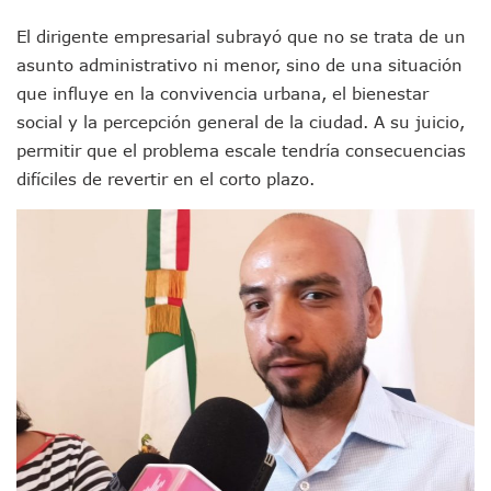
Videos De Presunto Convoy Armado Desatan Operativo En 
Playa Las Cocinas: Retiran Concesión Y Anuncian Plan De 
El dirigente empresarial subrayó que no se trata de un
Dr. Álvarez Zayas Dirige Plan De Salud Animal Y Prevenció
asunto administrativo ni menor, sino de una situación
Por Desaparición Forzada, Expolicías De Nayarit Enfrentar
que influye en la convivencia urbana, el bienestar
“El Mayo” Zambada Es Condenado A Morir En Prisión En E
social y la percepción general de la ciudad. A su juicio,
Orgullo Vallartense: Zhoemí Luévanos Competirá En El P
Brigada Forense Brindará Atención A Familias De Persona
permitir que el problema escale tendría consecuencias
Vecinos De Vallarta 500 Exponen Queja De Vialidades A Ju
difíciles de revertir en el corto plazo.
Pelea De Extranjera Durante Función De “La Odisea” En Puer
Joven Esgrimista De Puerto Vallarta Asegura Lugar En El 
Llegan Camiones “oruga” A Puerto Vallarta Con Capacidad
Coordinan Operativo Para Las Tradicionales Paseadas 202
Monzón Mexicano Causará Lluvias Muy Fuertes En Jalisco 
Acusado De Homicidio En El Tuito Permanecerá Un Año En 
Descartan Riesgo De Tsunami Para Puerto Vallarta Tras Sis
Donald Trump Asistirá A La Final Del Mundial 2026 Entre E
Retiran 10 Toneladas De Macroalga En Playa De Guayabito
Arranca Copa México De Clavados Zapopan 2026 En El Cen
Munguía Analiza Pedir 100 MDP De Adelanto De Participac
Bomberas De Vallarta Asistirán A Simposio Internacional 
Región Sanitaria VIII Activa Programa Para Menores Con Di