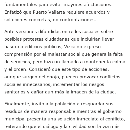
fundamentales para evitar mayores afectaciones.
Puerto Vallarta Suspende La Recolección De La Basura Est
Enfatizó que Puerto Vallarta requiere acuerdos y
Reporte Preliminar De Afectaciones, Según El Gobierno Mun
soluciones concretas, no confrontaciones.
Canaco Servytur Puerto Vallarta Pide Evitar La Rapiña En N
Localizan 19 Vehículos Calcinados En Bahía De Banderas 
Ante versiones difundidas en redes sociales sobre
Reportan Al Menos 60 Negocios Incendiados En Puerto Vall
Coparmex Pide Reforzar Seguridad Tras Jornada De Violenci
posibles protestas ciudadanas que incluirían llevar
Sin Daños A La Infraestructura Del Aeropuerto De Vallarta,
basura a edificios públicos, Vizcaíno expresó
Estados Unidos Pide A Sus Ciudadanos Resguardarse Si Est
comprensión por el malestar social que genera la falta
Gobierno De México Confirma Muerte De “El Mencho” Tras 
de servicios, pero hizo un llamado a mantener la calma
Evacúan Aeropuerto De Puerto Vallarta Y Air Canada Cance
y el orden. Consideró que este tipo de acciones,
Gobierno De Vallarta Pide No Salir De Casa Y No Abrir Neg
aunque surgen del enojo, pueden provocar conflictos
Reportan Captura Y Muerte De “El Mencho” En Medio De Op
Enfrentamientos Y Narcobloqueos Son Por Operativo En Ta
sociales innecesarios, incrementar los riesgos
Narcobloqueos Causan Pánico Y Tensión En Puerto Vallart
sanitarios y dañar aún más la imagen de la ciudad.
Justicia Penal-Oral Sigue Rezagada A 10 Años De La Entrada
Polvo, Ruido, Máquinas… Así Las Obras Inconclusas En El 
Finalmente, invitó a la población a resguardar sus
Decomisan 4 Toneladas De Droga En Aguas De Manzanillo,
residuos de manera responsable mientras el gobierno
Incendio En Taller De Vehículos Pesados En San Juan De Lo
municipal presenta una solución inmediata al conflicto,
Congreso Médico En Puerto Vallarta Dejará Beneficios Soc
reiterando que el diálogo y la civilidad son la vía más
Estados Unidos Detecta Red Ilícita De Tiempos Compartid