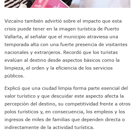
Asesinan A Regidora De Tecate Por Morena Y A Su Esposo
Recuperan Seis Vehículos Con Reporte De Robo Durante O
SEP Asigna Escuelas Para El Ciclo 2026-2027 En Jalisco; 
Vizcaíno también advirtió sobre el impacto que esta
Tráfico Aéreo Cae En Puerto Vallarta Durante El 2026; Gua
crisis puede tener en la imagen turística de Puerto
SAT Lleva Su Oficina Móvil A Talpa De Allende Para Realizar
Vallarta, al señalar que el municipio atraviesa una
Mediante Asambleas Informativas Juan Carlos Castro Fort
temporada alta con una fuerte presencia de visitantes
IMSS Rehabilitará Infraestructura De La UMF No. 170 En Pue
Puerto Vallarta Se Suma A Simulacro Estatal Por Bloqueos 
nacionales y extranjeros. Recordó que los turistas
Retiran Cacharros De 30 Puntos En Colonias De Puerto Vall
evalúan al destino desde aspectos básicos como la
Movimiento Ciudadano Capacita A Su Estructura Territorial
limpieza, el orden y la eficiencia de los servicios
Hospital Civil De La Costa Inicia Su Construcción En Puerto 
públicos.
Fechas Y Sedes De Las Jornadas De Adopción De Perros En 
Accidente Fatal En La Autopista Guadalajara–Tepic Deja En
Explicó que una ciudad limpia forma parte esencial del
Ra Aguilar Fortalece La Transformación Desde Las Asambl
valor turístico y que descuidar este aspecto afecta la
Aparecen Vivos Los Tres Estudiantes Desaparecidos De Gu
percepción del destino, su competitividad frente a otros
Tras Caer Ante Inglaterra, México Recibe Multa Económica
Dictan Prisión Preventiva A Exdirector De Pemex Por Presun
polos turísticos y, en consecuencia, los empleos y los
Juan Carlos Castro Visitó La Colonia Cristóbal Colón
ingresos de miles de familias que dependen directa o
Puente Amado Nervo Avanza En Un 80%, ¿se Abrirá Este Ju
indirectamente de la actividad turística.
C5 Jalisco Recupera Vehículo Robado De Puerto Vallarta En