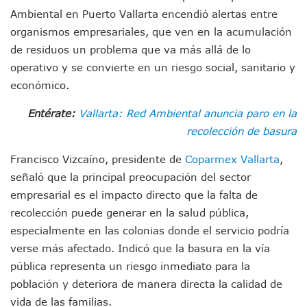
Morenistas Imparten Taller En Puerto Vallarta
Ambiental en Puerto Vallarta encendió alertas entre
CEDHJ Señala Violaciones A Derechos De Víctima De Abuso
organismos empresariales, que ven en la acumulación
Ayutla Bajo Investigación Tras Reporte De Posible Cremato
de residuos un problema que va más allá de lo
Maleza Crece En Camellones De La Principal Avenida Turíst
operativo y se convierte en un riesgo social, sanitario y
Lluvias E Inundaciones No Detienen El Transporte Público E
Bruno Blancas Reúne A Especialistas Para Analizar La Cons
económico.
Entregan Aparato Auditivo A Don Juan Ramírez En Puerto Va
Entérate:
Vallarta: Red Ambiental anuncia paro en la
Juan Carlos Castro Realiza Asamblea Informativa En La Colo
Huracán En Formación Podría Generar Oleaje Elevado En L
recolección de basura
Viajar A Puerto Vallarta Este Verano Puede Costar Hasta 2
Buscan Reducir Riesgos Por Cocodrilos En Playas De Puerto
Francisco Vizcaíno, presidente de
Coparmex Vallarta
,
Plantean “Ley Don Juanito” Al Diputado Federal Bruno Blan
señaló que la principal preocupación del sector
Vecinos De La Playita Reciben A Juan Carlos Castro
empresarial es el impacto directo que la falta de
Asesinan En Oaxaca Al Periodista Francisco Alejandro Leyv
recolección puede generar en la salud pública,
Detienen A Cuatro Hombres Armados En Bucerías; Asegur
especialmente en las colonias donde el servicio podría
Yussara Canales Pide Transparencia Sobre Nuevo Vertedero
verse más afectado. Indicó que la basura en la vía
Adultos Mayores De Ixtapa Tendrán Una “Casa De Día” Re
Mujeres Recorren Calles De Ixtapa Para Identificar Proble
pública representa un riesgo inmediato para la
Bruno Blancas Convoca A Mesa De Análisis Para La Conserv
población y deteriora de manera directa la calidad de
CUCosta E IMSS Nayarit Avanzan En Acuerdos Para Ampliar
vida de las familias.