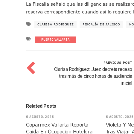
La Fiscalía señaló que las diligencias se realiza
Vecinos De La Playita Recib
reserva correspondiente cuando así lo requiere 
Asesinan En Oaxaca Al Perio
Detienen A Cuatro Hombres
CLARISA RODRÍGUEZ
FISCALÍA DE JALISCO
HO
Yussara Canales Pide Trans
Adultos Mayores De Ixtapa
PUERTO VALLARTA
Mujeres Recorren Calles De 
Bruno Blancas Convoca A Mes
PREVIOUS POST
CUCosta E IMSS Nayarit Ava
Clarisa Rodríguez: Juez decreta receso
Videos De Presunto Convoy
tras más de cinco horas de audiencia
Playa Las Cocinas: Retiran
inicial
Dr. Álvarez Zayas Dirige Pl
Por Desaparición Forzada, E
“El Mayo” Zambada Es Conde
Related Posts
Orgullo Vallartense: Zhoem
6 AGOSTO, 2026
6 AGOSTO, 2026
Brigada Forense Brindará A
Coparmex Vallarta Reporta
Violeta Y M
Vecinos De Vallarta 500 Exp
Caída En Ocupación Hotelera
Tras Viajar 