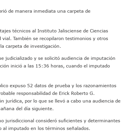
s Ministerios Públicos Para Puerto Vallarta
abrió de manera inmediata una carpeta de
to Vallarta Registra 80% De Avance En Su Construcción
Percepción De Inseguridad En Puerto Vallarta
úne A Emprendedores Locales En La Isla Shopping Village
tajes técnicos al Instituto Jalisciense de Ciencias
En Puerto Vallarta
 vial. También se recopilaron testimonios y otros
la carpeta de investigación.
 Derechos De Víctima De Abuso Sexual En Preescolar
ras Reporte De Posible Crematorio Clandestino
e judicializado y se solicitó audiencia de imputación
De La Principal Avenida Turística De Puerto Vallarta
ción inició a las 15:36 horas, cuando el imputado
etienen El Transporte Público En Puerto Vallarta
ialistas Para Analizar La Conservación Del Estero El Salado
úblico expuso 52 datos de prueba y los razonamientos
 Don Juan Ramírez En Puerto Vallarta
probable responsabilidad de Erick Roberto G.
Asamblea Informativa En La Colonia Bobadilla
ón jurídica, por lo que se llevó a cabo una audiencia de
 Generar Oleaje Elevado En La Costa De Jalisco
mañana del día siguiente.
te Verano Puede Costar Hasta 22 Mil 677 Pesos
no jurisdiccional consideró suficientes y determinantes
Cocodrilos En Playas De Puerto Vallarta
so al imputado en los términos señalados.
Al Diputado Federal Bruno Blancas