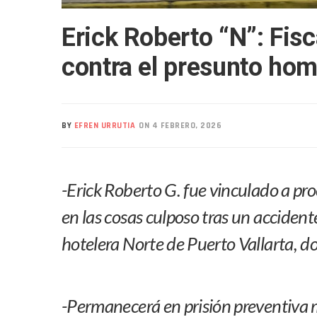
Realizan Operativo Preventi
Erick Roberto “N”: Fisc
Arquitecto Luis Munguía Rec
Semana Lluviosa Para Puert
contra el presunto hom
Voces Del Orgullo Distingu
Partido Verde Conforma Su 1
Buques Mexicanos Parten A
BY
EFREN URRUTIA
ON 4 FEBRERO, 2026
Nuevo Transporte Eléctrico 
En Vallarta, Todos Los Cam
Centro De Autismo Es Un Par
-Erick Roberto G. fue vinculado a pr
Lluvias Y Oleaje Elevado Ma
Jóvenes En Movimiento Jali
en las cosas culposo tras un accident
En PV Encabezan Preferenci
hotelera Norte de Puerto Vallarta, do
Pancho López; En La Mira D
Cae El “R1”, Presunto Autor
Muere Manolo Solo, Actor De
-Permanecerá en prisión preventiva m
Citan A Siete Integrantes D