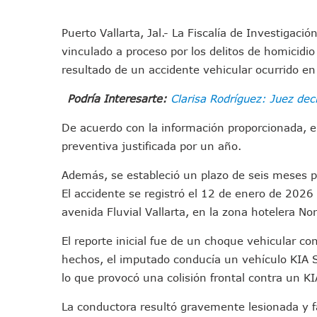
IMSS Invierte 12.6 MDP En R
En Abril 2027 Terminarán El
Puerto Vallarta, Jal.- La Fiscalía de Investigaci
vinculado a proceso por los delitos de homicidi
Puerto Vallarta Fortalece S
resultado de un accidente vehicular ocurrido en P
Accidente En Un RZR, Princ
Este Viernes, Lemus Inaugur
Podría Interesarte:
Clarisa Rodríguez: Juez dec
Nidos De Lluvia Busca Benefi
De acuerdo con la información proporcionada, e
Morena Cierra Filas Por La 
preventiva justificada por un año.
Hallazgo De Yareli Colmenar
Regresa A Puerto Vallarta L
Además, se estableció un plazo de seis meses pa
Ra Aguilar Acompaña A Cien
El accidente se registró el 12 de enero de 2026
Oleaje Y Riesgo Por Cocodri
avenida Fluvial Vallarta, en la zona hotelera Nor
“Kato” Supera El Abandono 
El reporte inicial fue de un choque vehicular c
México Necesitaba 600 Mil 
hechos, el imputado conducía un vehículo KIA S
Poderoso Terremoto Destru
lo que provocó una colisión frontal contra un K
Munguía Es El Sexto Mejor A
La conductora resultó gravemente lesionada y f
ATM Incorpora 20 Nuevos Ca