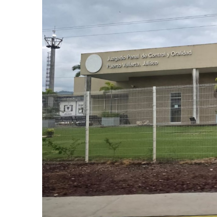
Frustran Presunto Secuestr
Infecciones Respiratorias E
SIOP Moderniza La Casa De 
Van Por La Reorganización D
Estados Unidos Endurece Su
Buscan A Wilber Armando Co
Melissa Madero Exige Aclara
Washington Enfrenta Una Em
Avanza Plan Para Construir E
Nuevas Concesiones De Taxis
Mueren Cuatro Personas Tr
Bruno Blancas Lleva El Mens
Liberan 180 Crías De Iguana 
Puerto Vallarta Participa 
Ofrecerán Asesoría Jurídica
Juan Solís E Iris Torres Busc