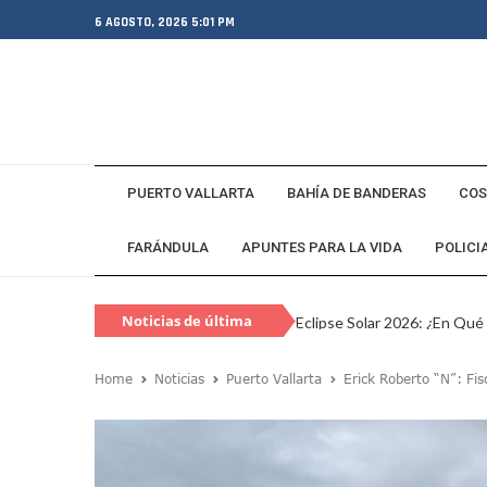
6 AGOSTO, 2026 5:01 PM
PUERTO VALLARTA
BAHÍA DE BANDERAS
COS
FARÁNDULA
APUNTES PARA LA VIDA
POLICI
Noticias de última
Eclipse Solar 2026: ¿En Qué
hora
Habitante Pide Proteger A 
Home
Noticias
Puerto Vallarta
Erick Roberto “N”: Fis
Coparmex Vallarta Reporta C
Violeta Y Melissa Desaparec
Juan Calderón Pide Oración
Jalisco Se Integra A Estrate