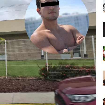
o Virtual De Un Menor De 13 Años En Puerto Vallarta
ncabezan Las Principales Causas De Enfermedad En Jalisco
La Cultura En Mascota Con Nuevo Auditorio
e Los Archivos Municipales En Puerto Vallarta
 Combate Al CJNG Con Nuevos Cargos Y Objetivos Prioritarios
lmenares Márquez, Desaparecido En Puerto Vallarta
r Sustento Legal De Las Descargas Residuales Al Mar
ergencia Ambiental Por Incendios Históricos
stadio De Tritones Vallarta; Será Financiado Por Privados
 En Puerto Vallarta, ¿para Quiénes Aplica Y Cómo Tramitarlas?
as Explosión De Una Pipa En Tlaquepaque (VIDEO)
aje De La Cuarta Transformación A Puerto Vallarta Y Tomatlán
Verde En El Estero El Salado Por Su 26 Aniversario
En Los PriceAgencies Awards 2026 En Ciudad De México
 Gratuita En Puerto Vallarta Para Emprendedores Y Ciudadanía
an Integrar La Planilla Del PAN Vallarta Para El 2027