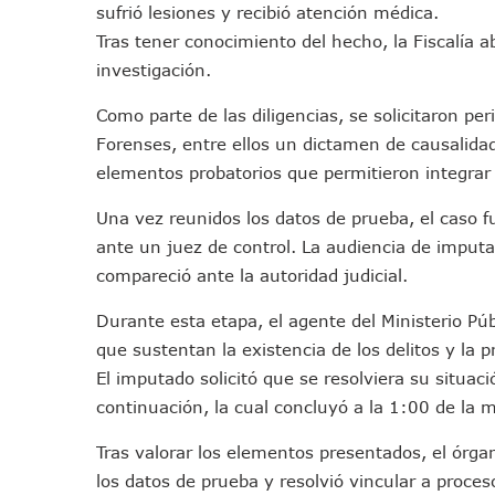
sufrió lesiones y recibió atención médica.
Colectivos Piden A Lemus Má
Tras tener conocimiento del hecho, la Fiscalía 
Avenida Federación En Puer
investigación.
Caída De “El Mencho” Elevó 
Mercado Vallarta Incluye Re
Como parte de las diligencias, se solicitaron peri
Morenistas Imparten Taller 
Forenses, entre ellos un dictamen de causalidad
elementos probatorios que permitieron integrar 
CEDHJ Señala Violaciones A
Ayutla Bajo Investigación T
Una vez reunidos los datos de prueba, el caso fu
Maleza Crece En Camellones 
ante un juez de control. La audiencia de imputa
Lluvias E Inundaciones No D
compareció ante la autoridad judicial.
Bruno Blancas Reúne A Espec
Durante esta etapa, el agente del Ministerio P
Entregan Aparato Auditivo A
que sustentan la existencia de los delitos y la 
Juan Carlos Castro Realiza 
El imputado solicitó que se resolviera su situaci
Huracán En Formación Podría
continuación, la cual concluyó a la 1:00 de la 
Viajar A Puerto Vallarta Es
Tras valorar los elementos presentados, el órga
Buscan Reducir Riesgos Por 
los datos de prueba y resolvió vincular a proce
Plantean “Ley Don Juanito” 