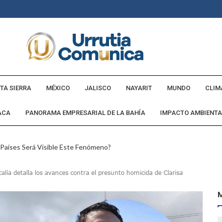
TA SIERRA
MÉXICO
JALISCO
NAYARIT
MUNDO
CLIM
ACA
PANORAMA EMPRESARIAL DE LA BAHÍA
IMPACTO AMBIENTA
 Países Será Visible Este Fenómeno?
Los “cajos” Durante Su Cruce Por Vialidades De Nuevo Nayarit
calía detalla los avances contra el presunto homicida de Clarisa
aída En Ocupación Hotelera En Mayo, Junio Y Julio
en Tras Viajar A Puerto Vallarta Por Una Oferta De Trabajo
 Para Puerto Vallarta Ante La Virgen De Guadalupe
gia Nacional Para Sembrar 6.6 Millones De Árboles