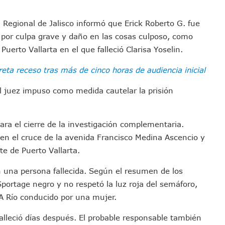
emodelar Urgencias Del Hospital 42 De Puerto Vallarta
 Centro Regional De Autismo En Puerto Vallarta
ón Regional de Jalisco informó que Erick Roberto G. fue
o por culpa grave y daño en las cosas culposo, como
u Promoción En California Con Seminarios Turísticos
uerto Vallarta en el que falleció Clarisa Yoselin.
ipal Hipótesis Por La Muerte De Dos Jóvenes En El Río Ameca
ará El Sistema De Electromovilidad En Puerto Vallarta
reta receso tras más de cinco horas de audiencia inicial
ciar A 100 Familias De Puerto Vallarta
l juez impuso como medida cautelar la prisión
Defensa Del Agua De Calidad En La Zona Metropolitana De Guadalajara
es Tovar Eleva A 4 Cuerpos Encontrados En El Río
a Premiación Nacional De La Liga Premier FMF
ra el cierre de la investigación complementaria.
tos De Familias En Las Paseadas De Las Palmas 2026
 en el cruce de la avenida Francisco Medina Ascencio y
los Mantienen Restricciones En Playas De Puerto Vallarta
te de Puerto Vallarta.
Y Comienza Una Nueva Vida Con Una Familia
on una persona fallecida. Según el resumen de los
Empleos; Solo Generó 262 Mil En Seis Meses: Coparmex
portage negro y no respetó la luz roja del semáforo,
ye Edificios Y Puentes En Japón (VIDEOS)
IA Río conducido por una mujer.
lcalde De Jalisco, Según Statistical Research Corporation
alleció días después. El probable responsable también
miones Al Corredor Bahía De Banderas–Puerto Vallarta