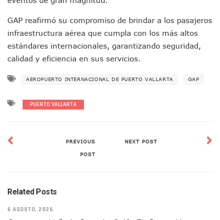
Asesinan A Regidora De Tecate Por Morena Y A Su Esposo
Recuperan Seis Vehículos Con Reporte De Robo Durante O
GAP reafirmó su compromiso de brindar a los pasajeros
SEP Asigna Escuelas Para El Ciclo 2026-2027 En Jalisco; 
infraestructura aérea que cumpla con los más altos
Tráfico Aéreo Cae En Puerto Vallarta Durante El 2026; Gua
estándares internacionales, garantizando seguridad,
SAT Lleva Su Oficina Móvil A Talpa De Allende Para Realizar
calidad y eficiencia en sus servicios.
Mediante Asambleas Informativas Juan Carlos Castro Fort
IMSS Rehabilitará Infraestructura De La UMF No. 170 En Pue
AEROPUERTO INTERNACIONAL DE PUERTO VALLARTA
GAP
Puerto Vallarta Se Suma A Simulacro Estatal Por Bloqueos 
Retiran Cacharros De 30 Puntos En Colonias De Puerto Vall
PUERTO VALLARTA
Movimiento Ciudadano Capacita A Su Estructura Territorial
Hospital Civil De La Costa Inicia Su Construcción En Puerto 
Fechas Y Sedes De Las Jornadas De Adopción De Perros En 
Accidente Fatal En La Autopista Guadalajara–Tepic Deja En
PREVIOUS
NEXT POST
Ra Aguilar Fortalece La Transformación Desde Las Asambl
POST
Aparecen Vivos Los Tres Estudiantes Desaparecidos De Gu
Tras Caer Ante Inglaterra, México Recibe Multa Económica
Dictan Prisión Preventiva A Exdirector De Pemex Por Presun
Related Posts
Juan Carlos Castro Visitó La Colonia Cristóbal Colón
Puente Amado Nervo Avanza En Un 80%, ¿se Abrirá Este Ju
6 AGOSTO, 2026
C5 Jalisco Recupera Vehículo Robado De Puerto Vallarta En