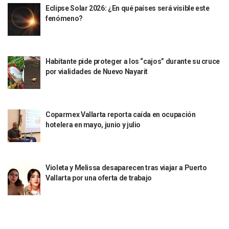
Eclipse Solar 2026: ¿En qué países será visible este
Puerto Vallarta Suspende La Recolección De La Basura Est
fenómeno?
Reporte Preliminar De Afectaciones, Según El Gobierno Mun
Canaco Servytur Puerto Vallarta Pide Evitar La Rapiña En N
Localizan 19 Vehículos Calcinados En Bahía De Banderas 
Reportan Al Menos 60 Negocios Incendiados En Puerto Vall
Habitante pide proteger a los “cajos” durante su cruce
Coparmex Pide Reforzar Seguridad Tras Jornada De Violenci
por vialidades de Nuevo Nayarit
Sin Daños A La Infraestructura Del Aeropuerto De Vallarta,
Estados Unidos Pide A Sus Ciudadanos Resguardarse Si Est
Gobierno De México Confirma Muerte De “El Mencho” Tras 
Evacúan Aeropuerto De Puerto Vallarta Y Air Canada Cance
Coparmex Vallarta reporta caída en ocupación
Gobierno De Vallarta Pide No Salir De Casa Y No Abrir Neg
hotelera en mayo, junio y julio
Reportan Captura Y Muerte De “El Mencho” En Medio De Op
Enfrentamientos Y Narcobloqueos Son Por Operativo En Ta
Narcobloqueos Causan Pánico Y Tensión En Puerto Vallart
Violeta y Melissa desaparecen tras viajar a Puerto
Justicia Penal-Oral Sigue Rezagada A 10 Años De La Entrada
Vallarta por una oferta de trabajo
Polvo, Ruido, Máquinas… Así Las Obras Inconclusas En El 
Decomisan 4 Toneladas De Droga En Aguas De Manzanillo,
Incendio En Taller De Vehículos Pesados En San Juan De Lo
Congreso Médico En Puerto Vallarta Dejará Beneficios Soc
Estados Unidos Detecta Red Ilícita De Tiempos Compartid