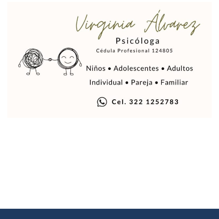
Mueren 8 Personas De Bahía De Banderas En Operativo Na
Personas Therian Convocan A Mega Convivio En Guadalaja
Unirse Vallarta: Horario De Atención De Oficina De Búsq
Localizan Y Liberan A Cuatro Personas Que Permanecían I
Ola De Calor Alcanzará Su Máximo Este Jueves En Jalisco,
Macro Desfogue De Tuberías Dejará Sin Agua A 150 Colonia
Sigue El Programa De Bacheo En Puerto Vallarta
Localizan A Menor Extraviada En La Nueva Central De Aut
Alumnos De “La Pesquera” Se Intoxican Tras Consumir Clo
Bruno Blancas Destaca Avances Legislativos Aprobados En
¡Qué Horror! Buscan Posible Fosa Clandestina En El Patio D
Melissa Madero Denuncia Despido De Su Personal Por Pres
Puerto Vallarta Presente En El Anuncio Del Plan Integral D
Miércoles De Ceniza: ¿Qué Significa La Cruz Que Se Pone E
Quiso Matar A Un Anciano Con Parkinson En Puerto Vallart
¡El Pitillal Vive Su Primera Feria Del Libro!
Quema Controlada En Atenguillo Busca Minimizar Riesgo D
Marx Arriaga Abandona Oficinas De La SEP Tras 100 Horas
100 Pacientes Oncológicos Piden No Cambiar A Enfermeros
“Paseo De La Fama” En Vallarta Genera Dudas Tras Visita De