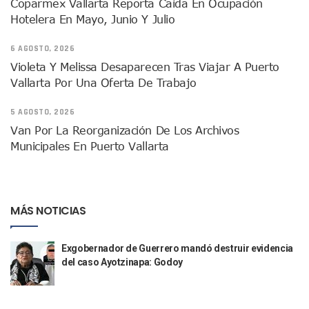
Coparmex Vallarta Reporta Caída En Ocupación
Lamenta Demolición De Finca Tradicional El Colegio De Arq
Hotelera En Mayo, Junio Y Julio
Genera Críticas La Compra De 35 Nuevas Patrullas Para Pue
Alejandro, Julión Y Alfredito Darán Magna Serenata En La 
6 AGOSTO, 2026
Bloquean Acceso A Lancheros Y Pescadores En El Estero;
Violeta Y Melissa Desaparecen Tras Viajar A Puerto
Recuerdan Contingencia Del Marigalante Con Reconocimi
Vallarta Destaca En Competitividad Urbana Por Turismo, F
Vallarta Por Una Oferta De Trabajo
Peritajes Buscan Esclarecer Muerte De Regidora De Cabo 
IDEFT Y Hotel De Puerto Vallarta Acuerdan Programa Para C
5 AGOSTO, 2026
PAN Vallarta Distribuye 40 Paquetes De Artículos De Prim
Van Por La Reorganización De Los Archivos
No Ha Pasado La Basura En 6 Días En La Colonia Villas Uni
Municipales En Puerto Vallarta
Convocan A Exposición Fotográfica Sobre El “domingo Negr
Temporal De Lluvias Mantienen En Alerta A Vallarta; Llam
Ra Aguilar Recorre Rancho Nácar, Ojos De Agua Y Lomas De
Caen Más De 100 Personas Durante Operativo “Salvando V
MÁS NOTICIAS
Impulsa Juan Carlos Castro Almaguer Jornada Médica Grat
Indigentes Se Apoderan De Las Bancas Del Hospital Regiona
Exgobernador de Guerrero mandó destruir evidencia
Vallarta: Aseguran Casi 200 Motocicletas En Operativos V
del caso Ayotzinapa: Godoy
INFONAVIT Ampliará Horario De Atención En Bahía De Ba
Urrutia Comunica Se Encuentra En Pausa Por Crecimiento
Héctor Santana Anuncia Inspecciones Nocturnas A Motocic
Nayarit, Jalisco Y Otros 6 Estados Suspenden Clases Este 