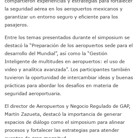
compartieron experiencias y estrategias para fortalecer
Videos De Presunto Convoy Armado Desatan Operativo En 
Playa Las Cocinas: Retiran Concesión Y Anuncian Plan De 
la seguridad aérea en los aeropuertos mexicanos y
Dr. Álvarez Zayas Dirige Plan De Salud Animal Y Prevenció
garantizar un entorno seguro y eficiente para los
Por Desaparición Forzada, Expolicías De Nayarit Enfrentar
pasajeros.
“El Mayo” Zambada Es Condenado A Morir En Prisión En E
Orgullo Vallartense: Zhoemí Luévanos Competirá En El P
Entre los temas presentados durante el simposium se
Brigada Forense Brindará Atención A Familias De Persona
destacó la “Preparación de los aeropuertos sede para el
Vecinos De Vallarta 500 Exponen Queja De Vialidades A Ju
desarrollo del Mundial”, así como la “Gestión
Pelea De Extranjera Durante Función De “La Odisea” En Puer
Inteligente de multitudes en aeropuertos: el uso de
Joven Esgrimista De Puerto Vallarta Asegura Lugar En El 
Llegan Camiones “oruga” A Puerto Vallarta Con Capacidad
video y analítica avanzada”. Los participantes también
Coordinan Operativo Para Las Tradicionales Paseadas 202
tuvieron la oportunidad de intercambiar ideas y buenas
Monzón Mexicano Causará Lluvias Muy Fuertes En Jalisco 
prácticas para abordar los desafíos en materia de
Acusado De Homicidio En El Tuito Permanecerá Un Año En 
seguridad aeroportuaria.
Descartan Riesgo De Tsunami Para Puerto Vallarta Tras Sis
Donald Trump Asistirá A La Final Del Mundial 2026 Entre E
El director de Aeropuertos y Negocio Regulado de GAP,
Retiran 10 Toneladas De Macroalga En Playa De Guayabito
Martín Zazueta, destacó la importancia de generar
Arranca Copa México De Clavados Zapopan 2026 En El Cen
espacios de diálogo como el simposium para alinear
Munguía Analiza Pedir 100 MDP De Adelanto De Participac
Bomberas De Vallarta Asistirán A Simposio Internacional 
procesos y fortalecer las estrategias para atender
Región Sanitaria VIII Activa Programa Para Menores Con Di
eventos de gran magnitud.