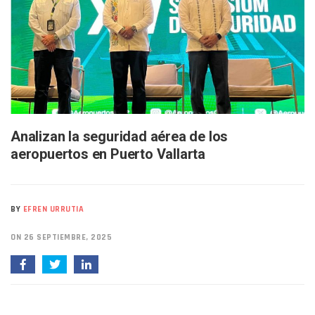
Bruno Blancas Lleva El Mensaje De La Cuarta Transformaci
Liberan 180 Crías De Iguana Verde En El Estero El Salado P
Puerto Vallarta Participa En Los PriceAgencies Awards 20
Ofrecerán Asesoría Jurídica Gratuita En Puerto Vallarta 
Juan Solís E Iris Torres Buscan Integrar La Planilla Del PAN 
Realizan Operativo Preventivo En Seis Colonias Del Centro 
Arquitecto Luis Munguía Reconoce La Labor Del Personal De
Semana Lluviosa Para Puerto Vallarta Con Tormentas Y Am
Voces Del Orgullo Distingue A Referentes De La Comunida
Analizan la seguridad aérea de los
Partido Verde Conforma Su 12.º “Ejército Del Verde” En L
aeropuertos en Puerto Vallarta
Buques Mexicanos Parten A Venezuela Con 718 Toneladas
Nuevo Transporte Eléctrico En Puerto Vallarta: Rutas, Hora
En Vallarta, Todos Los Camiones Deben De Tener Aire Aco
Centro De Autismo Es Un Parteaguas Para Vallarta Y Jalisc
BY
EFREN URRUTIA
Lluvias Y Oleaje Elevado Marcarán El Fin De Semana En Pue
Jóvenes En Movimiento Jalisco Renueva Su Dirigencia Ru
ON 26 SEPTIEMBRE, 2025
En PV Encabezan Preferencias Morena Y Juan Carlos Cast
Pancho López; En La Mira Del Comité Nacional Del PAN
Cae El “R1”, Presunto Autor Intelectual Del Homicidio De 
Muere Manolo Solo, Actor De “El Laberinto Del Fauno”, A L
Citan A Siete Integrantes De La Semar Por Investigación Por