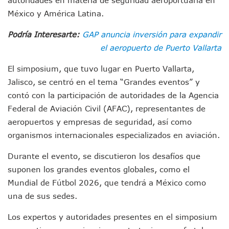
Morenistas Imparten Taller En Puerto Vallarta
México y América Latina.
CEDHJ Señala Violaciones A Derechos De Víctima De Abuso
Ayutla Bajo Investigación Tras Reporte De Posible Cremato
Podría Interesarte:
GAP anuncia inversión para expandir
Maleza Crece En Camellones De La Principal Avenida Turíst
el aeropuerto de Puerto Vallarta
Lluvias E Inundaciones No Detienen El Transporte Público E
Bruno Blancas Reúne A Especialistas Para Analizar La Cons
El simposium, que tuvo lugar en Puerto Vallarta,
Entregan Aparato Auditivo A Don Juan Ramírez En Puerto Va
Jalisco, se centró en el tema “Grandes eventos” y
Juan Carlos Castro Realiza Asamblea Informativa En La Colo
contó con la participación de autoridades de la Agencia
Huracán En Formación Podría Generar Oleaje Elevado En L
Viajar A Puerto Vallarta Este Verano Puede Costar Hasta 2
Federal de Aviación Civil (AFAC), representantes de
Buscan Reducir Riesgos Por Cocodrilos En Playas De Puerto
aeropuertos y empresas de seguridad, así como
Plantean “Ley Don Juanito” Al Diputado Federal Bruno Blan
organismos internacionales especializados en aviación.
Vecinos De La Playita Reciben A Juan Carlos Castro
Asesinan En Oaxaca Al Periodista Francisco Alejandro Leyv
Durante el evento, se discutieron los desafíos que
Detienen A Cuatro Hombres Armados En Bucerías; Asegur
suponen los grandes eventos globales, como el
Yussara Canales Pide Transparencia Sobre Nuevo Vertedero
Mundial de Fútbol 2026, que tendrá a México como
Adultos Mayores De Ixtapa Tendrán Una “Casa De Día” Re
una de sus sedes.
Mujeres Recorren Calles De Ixtapa Para Identificar Proble
Bruno Blancas Convoca A Mesa De Análisis Para La Conserv
Los expertos y autoridades presentes en el simposium
CUCosta E IMSS Nayarit Avanzan En Acuerdos Para Ampliar