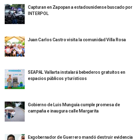
Muere Joven Tras Ser Arrollado Por Un Camión De UnibusP
Capturan en Zapopan a estadounidense buscado por
Formalizan Uso De Espacio Comunitario En Verde Vallarta
INTERPOL
Choque De Camionetas Deja Un Muerto En Autopista A Puer
Detienen A Peligroso Homicida De Guadalajara, Vinculado
Aprueban Nuevo Programa De Becas Escolares En Puerto V
Juan Carlos Castro visita la comunidad Villa Rosa
Grasas De Establecimientos Comerciales Provocan Tapon
Colocan Cruz En Memoria De Clarisa Rodríguez En El Sitio 
Parejas En México: Bajan Matrimonios Y Crecen Uniones L
Yussara Canales Presenta La “ley Clarisa” Contra Conduct
Muere “Ma Nena”, La Abuelita Mexicana Que Se Robó El Co
SEAPAL Vallarta instalará bebederos gratuitos en
Empresario De Vallarta Participa En La Feria De Innovaci
espacios públicos y turísticos
Avanza Reducción De La Jornada Laboral A 40 Horas; La Ap
Localizan Cuatro Vehículos Robados En Puerto Vallarta
CANIRAC Vallarta–Bahía De Banderas Reelige A Martha Par
Reportan Poncha Llantas En Carretera Compostela–Las Va
Gobierno de Luis Munguía cumple promesa de
La Marina Decomisa 39 Máquinas Tragamonedas En Nayarit; 
campaña e inaugura calle Margarita
Talento Vallartense Llegó A Canadá Y Abre Camino Para N
Descuentos Preferenciales En El Pago Del Predial 2026
Vallarta Instalará Macromódulos De Vacunación Contra El 
Ruta Del Peregrino: ¿Cuánto Tiempo Se Hace Para Ir A Talp
Exgobernador de Guerrero mandó destruir evidencia