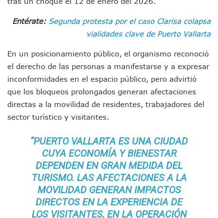
tras un choque el 12 de enero del 2026.
Colectivos Piden A Lemus Más Ministerios Públicos Para Pu
Avenida Federación En Puerto Vallarta Registra 80% De A
Entérate:
Segunda protesta por el caso Clarisa colapsa
Caída De “El Mencho” Elevó Percepción De Inseguridad En 
vialidades clave de Puerto Vallarta
Mercado Vallarta Incluye Reúne A Emprendedores Locales E
Morenistas Imparten Taller En Puerto Vallarta
En un posicionamiento público, el organismo reconoció
CEDHJ Señala Violaciones A Derechos De Víctima De Abuso
el derecho de las personas a manifestarse y a expresar
Ayutla Bajo Investigación Tras Reporte De Posible Cremato
inconformidades en el espacio público, pero advirtió
Maleza Crece En Camellones De La Principal Avenida Turíst
Lluvias E Inundaciones No Detienen El Transporte Público E
que los bloqueos prolongados generan afectaciones
Bruno Blancas Reúne A Especialistas Para Analizar La Cons
directas a la movilidad de residentes, trabajadores del
Entregan Aparato Auditivo A Don Juan Ramírez En Puerto Va
sector turístico y visitantes.
Juan Carlos Castro Realiza Asamblea Informativa En La Colo
Huracán En Formación Podría Generar Oleaje Elevado En L
“PUERTO VALLARTA ES UNA CIUDAD
Viajar A Puerto Vallarta Este Verano Puede Costar Hasta 2
CUYA ECONOMÍA Y BIENESTAR
Buscan Reducir Riesgos Por Cocodrilos En Playas De Puerto
DEPENDEN EN GRAN MEDIDA DEL
Plantean “Ley Don Juanito” Al Diputado Federal Bruno Blan
TURISMO. LAS AFECTACIONES A LA
Vecinos De La Playita Reciben A Juan Carlos Castro
Asesinan En Oaxaca Al Periodista Francisco Alejandro Leyv
MOVILIDAD GENERAN IMPACTOS
Detienen A Cuatro Hombres Armados En Bucerías; Asegur
DIRECTOS EN LA EXPERIENCIA DE
Yussara Canales Pide Transparencia Sobre Nuevo Vertedero
LOS VISITANTES, EN LA OPERACIÓN