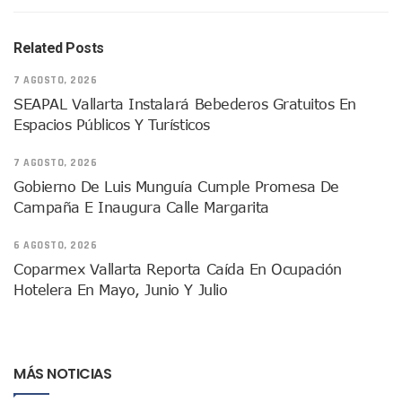
Quema Controlada En Atenguillo Busca Minimizar Riesgo D
Marx Arriaga Abandona Oficinas De La SEP Tras 100 Horas
100 Pacientes Oncológicos Piden No Cambiar A Enfermeros
Related Posts
“Paseo De La Fama” En Vallarta Genera Dudas Tras Visita De
7 AGOSTO, 2026
Air Canadá Anuncia Vuelo Directo Entre Guadalajara Y Mon
SEAPAL Vallarta Instalará Bebederos Gratuitos En
Hay 507 Personas Desaparecidas En Puerto Vallarta
Espacios Públicos Y Turísticos
Gobierno De Lemus Abre Oficina Especializada En Personas
Anexo De Ixtapa Privaría Ilegalmente De Personas, Acusa C
7 AGOSTO, 2026
Puerto Vallarta Acompaña En La Despedida Fúnebre Del Do
Puerto Vallarta Registra Más Ballenas Que Nunca Este 2
Gobierno De Luis Munguía Cumple Promesa De
SEAPAL Tendrá Módulos Itinerantes Para Inscripción A Su
Campaña E Inaugura Calle Margarita
Fin De Semana De San Valentín Impulsa Ventas En Restaura
Zapopan: Cae Presunto Coordinador De Célula Dedicada A 
6 AGOSTO, 2026
Ponen En Marcha Campaña ‘No Es Lo Que Parece’ Para Pre
Coparmex Vallarta Reporta Caída En Ocupación
Estado Y Municipio Impulsan A Microempresas Vallartens
Hotelera En Mayo, Junio Y Julio
Vuelca Camioneta Con Jornaleros Cerca De Talpa De Allen
Así Protege La Suprema Corte A Dueños De Vehículos Que
Fátima Bosh, ¿la Mexicana Renuncia A Su Corona Como M
Un Piloto Captó A Una Presunta Nave Extraterrestre En Co
MÁS NOTICIAS
Vigilan Parques, Canchas Y Avenidas Para Bajar Actos Ilícit
Zapopan: Retiran 29 Motocicletas Irregulares En Operativo V