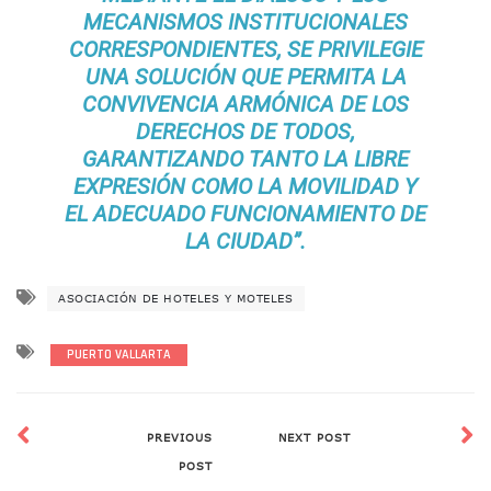
Decomisan 4 Toneladas De Droga En Aguas De Manzanillo,
MECANISMOS INSTITUCIONALES
Incendio En Taller De Vehículos Pesados En San Juan De Lo
CORRESPONDIENTES, SE PRIVILEGIE
Congreso Médico En Puerto Vallarta Dejará Beneficios Soc
UNA SOLUCIÓN QUE PERMITA LA
Estados Unidos Detecta Red Ilícita De Tiempos Compartid
CONVIVENCIA ARMÓNICA DE LOS
Mueren 8 Personas De Bahía De Banderas En Operativo Na
DERECHOS DE TODOS,
Personas Therian Convocan A Mega Convivio En Guadalaja
GARANTIZANDO TANTO LA LIBRE
Unirse Vallarta: Horario De Atención De Oficina De Búsq
EXPRESIÓN COMO LA MOVILIDAD Y
Localizan Y Liberan A Cuatro Personas Que Permanecían I
Ola De Calor Alcanzará Su Máximo Este Jueves En Jalisco,
EL ADECUADO FUNCIONAMIENTO DE
Macro Desfogue De Tuberías Dejará Sin Agua A 150 Colonia
LA CIUDAD”.
Sigue El Programa De Bacheo En Puerto Vallarta
Localizan A Menor Extraviada En La Nueva Central De Aut
ASOCIACIÓN DE HOTELES Y MOTELES
Alumnos De “La Pesquera” Se Intoxican Tras Consumir Clo
Bruno Blancas Destaca Avances Legislativos Aprobados En
¡Qué Horror! Buscan Posible Fosa Clandestina En El Patio D
PUERTO VALLARTA
Melissa Madero Denuncia Despido De Su Personal Por Pres
Puerto Vallarta Presente En El Anuncio Del Plan Integral D
Miércoles De Ceniza: ¿Qué Significa La Cruz Que Se Pone E
PREVIOUS
NEXT POST
Quiso Matar A Un Anciano Con Parkinson En Puerto Vallart
POST
¡El Pitillal Vive Su Primera Feria Del Libro!