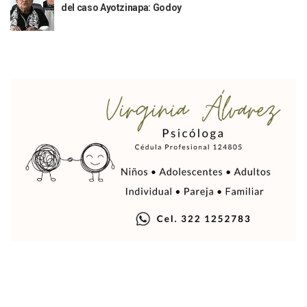
del caso Ayotzinapa: Godoy
Libro Revisa Un Siglo De Poesía Escrita En Puerto Vallarta
RENTAS: La Inflación Artificial De Puerto Vallarta
Sentencian A 100 Años De Prisión A Mujer Por La Desapari
Puerto Vallarta Arranca El 2026 Con Éxito En El Total De Pa
Arranca Programa De Bacheo En Avenidas Clave De Puerto 
Puerto Vallarta Tiene Una De Las Gasolineras Más Caras D
Habrá Toma De ADN Y Entrevistas A Familias De Personas D
Detienen A Extranjero Por Poseer Un Tigre Cachorro En Pu
Regidora Melissa Exige Medidas De Protección “Pulso De V
SEAPAL Reparó 139 Fugas Durante La Semana Del 2 Al 8 De
Rehabilitan Camellones En La Zona Norte De Puerto Vallart
Transporte En Guadalajara Permitirá Pagos Sin Contacto Co
Luis Munguía Respalda A Antonio Arreola Como Nuevo Pre
Construirán El Estadio Metropolitano “El Salado” En Puerto 
Diputado Bruno Blancas Socializa Su Reforma De Ley Sobre L
Bad Bunny Recibe Fuerte Respaldo Latino En El Super Bowl
María Fernanda Arreola Asume La Presidencia De Canaco-S
Munguía Atestigua Toma De Protesta En La 41ª Zona Militar
Servicio Gratuito De Pipas Beneficia A Más De 7 Mil Vall
Habrá Marcha Pacífica De Agradecimiento Por Apoyar A Cl