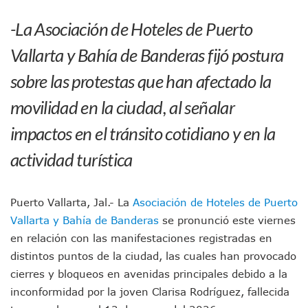
Pancho López; En La Mira Del Comité Nacional Del PAN
-La Asociación de Hoteles de Puerto
Cae El “R1”, Presunto Autor Intelectual Del Homicidio De 
Muere Manolo Solo, Actor De “El Laberinto Del Fauno”, A L
Vallarta y Bahía de Banderas fijó postura
Citan A Siete Integrantes De La Semar Por Investigación Por
IMSS Invierte 12.6 MDP En Remodelar Urgencias Del Hospita
sobre las protestas que han afectado la
En Abril 2027 Terminarán El Centro Regional De Autismo En
movilidad en la ciudad, al señalar
Puerto Vallarta Fortalece Su Promoción En California Con 
Accidente En Un RZR, Principal Hipótesis Por La Muerte D
impactos en el tránsito cotidiano y en la
Este Viernes, Lemus Inaugurará El Sistema De Electromovil
Nidos De Lluvia Busca Beneficiar A 100 Familias De Puerto 
actividad turística
Morena Cierra Filas Por La Defensa Del Agua De Calidad En
Hallazgo De Yareli Colmenares Tovar Eleva A 4 Cuerpos En
Regresa A Puerto Vallarta La Premiación Nacional De La L
Puerto Vallarta, Jal.- La
Asociación de Hoteles de Puerto
Ra Aguilar Acompaña A Cientos De Familias En Las Pasead
Vallarta y Bahía de Banderas
se pronunció este viernes
Oleaje Y Riesgo Por Cocodrilos Mantienen Restricciones En
en relación con las manifestaciones registradas en
“Kato” Supera El Abandono Y Comienza Una Nueva Vida Co
México Necesitaba 600 Mil Empleos; Solo Generó 262 Mil
distintos puntos de la ciudad, las cuales han provocado
Poderoso Terremoto Destruye Edificios Y Puentes En Jap
cierres y bloqueos en avenidas principales debido a la
Munguía Es El Sexto Mejor Alcalde De Jalisco, Según Statis
inconformidad por la joven Clarisa Rodríguez, fallecida
ATM Incorpora 20 Nuevos Camiones Al Corredor Bahía De 