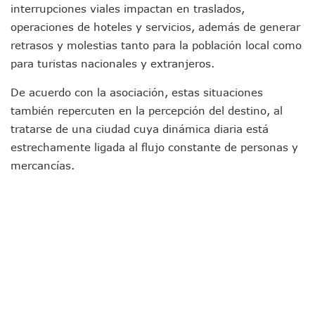
interrupciones viales impactan en traslados,
Arranca Copa México De Clavados Zapopan 2026 En El Cen
operaciones de hoteles y servicios, además de generar
Munguía Analiza Pedir 100 MDP De Adelanto De Participac
Bomberas De Vallarta Asistirán A Simposio Internacional 
retrasos y molestias tanto para la población local como
Región Sanitaria VIII Activa Programa Para Menores Con Di
para turistas nacionales y extranjeros.
Asesinan A Regidora De Tecate Por Morena Y A Su Esposo
Recuperan Seis Vehículos Con Reporte De Robo Durante O
De acuerdo con la asociación, estas situaciones
SEP Asigna Escuelas Para El Ciclo 2026-2027 En Jalisco; 
también repercuten en la percepción del destino, al
Tráfico Aéreo Cae En Puerto Vallarta Durante El 2026; Gua
tratarse de una ciudad cuya dinámica diaria está
SAT Lleva Su Oficina Móvil A Talpa De Allende Para Realizar
estrechamente ligada al flujo constante de personas y
Mediante Asambleas Informativas Juan Carlos Castro Fort
mercancías.
IMSS Rehabilitará Infraestructura De La UMF No. 170 En Pue
Puerto Vallarta Se Suma A Simulacro Estatal Por Bloqueos 
Retiran Cacharros De 30 Puntos En Colonias De Puerto Vall
Movimiento Ciudadano Capacita A Su Estructura Territorial
Hospital Civil De La Costa Inicia Su Construcción En Puerto 
Fechas Y Sedes De Las Jornadas De Adopción De Perros En 
Accidente Fatal En La Autopista Guadalajara–Tepic Deja En
Ra Aguilar Fortalece La Transformación Desde Las Asambl
Aparecen Vivos Los Tres Estudiantes Desaparecidos De Gu
Tras Caer Ante Inglaterra, México Recibe Multa Económica