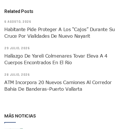
Asesinan A Regidora De Tecate Por Morena Y A Su Esposo
Related Posts
Recuperan Seis Vehículos Con Reporte De Robo Durante O
SEP Asigna Escuelas Para El Ciclo 2026-2027 En Jalisco; 
6 AGOSTO, 2026
Tráfico Aéreo Cae En Puerto Vallarta Durante El 2026; Gua
Habitante Pide Proteger A Los “cajos” Durante Su
SAT Lleva Su Oficina Móvil A Talpa De Allende Para Realizar
Cruce Por Vialidades De Nuevo Nayarit
Mediante Asambleas Informativas Juan Carlos Castro Fort
IMSS Rehabilitará Infraestructura De La UMF No. 170 En Pue
29 JULIO, 2026
Puerto Vallarta Se Suma A Simulacro Estatal Por Bloqueos 
Retiran Cacharros De 30 Puntos En Colonias De Puerto Vall
Hallazgo De Yareli Colmenares Tovar Eleva A 4
Movimiento Ciudadano Capacita A Su Estructura Territorial
Cuerpos Encontrados En El Río
Hospital Civil De La Costa Inicia Su Construcción En Puerto 
Fechas Y Sedes De Las Jornadas De Adopción De Perros En 
28 JULIO, 2026
Accidente Fatal En La Autopista Guadalajara–Tepic Deja En
ATM Incorpora 20 Nuevos Camiones Al Corredor
Ra Aguilar Fortalece La Transformación Desde Las Asambl
Bahía De Banderas–Puerto Vallarta
Aparecen Vivos Los Tres Estudiantes Desaparecidos De Gu
Tras Caer Ante Inglaterra, México Recibe Multa Económica
Dictan Prisión Preventiva A Exdirector De Pemex Por Presun
Juan Carlos Castro Visitó La Colonia Cristóbal Colón
MÁS NOTICIAS
Puente Amado Nervo Avanza En Un 80%, ¿se Abrirá Este Ju
C5 Jalisco Recupera Vehículo Robado De Puerto Vallarta En