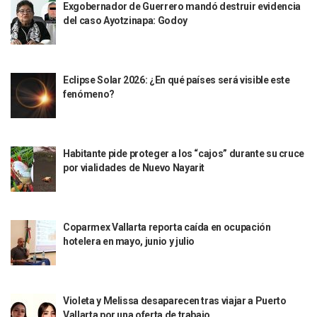
Lamenta Demolición De Finca Tradicional El Colegio De Arq
Exgobernador de Guerrero mandó destruir evidencia
del caso Ayotzinapa: Godoy
Genera Críticas La Compra De 35 Nuevas Patrullas Para Pue
Alejandro, Julión Y Alfredito Darán Magna Serenata En La 
Bloquean Acceso A Lancheros Y Pescadores En El Estero;
Recuerdan Contingencia Del Marigalante Con Reconocimi
Eclipse Solar 2026: ¿En qué países será visible este
Vallarta Destaca En Competitividad Urbana Por Turismo, F
fenómeno?
Peritajes Buscan Esclarecer Muerte De Regidora De Cabo 
IDEFT Y Hotel De Puerto Vallarta Acuerdan Programa Para C
PAN Vallarta Distribuye 40 Paquetes De Artículos De Prim
No Ha Pasado La Basura En 6 Días En La Colonia Villas Uni
Habitante pide proteger a los “cajos” durante su cruce
Convocan A Exposición Fotográfica Sobre El “domingo Negr
por vialidades de Nuevo Nayarit
Temporal De Lluvias Mantienen En Alerta A Vallarta; Llam
Ra Aguilar Recorre Rancho Nácar, Ojos De Agua Y Lomas De
Caen Más De 100 Personas Durante Operativo “Salvando V
Impulsa Juan Carlos Castro Almaguer Jornada Médica Grat
Coparmex Vallarta reporta caída en ocupación
Indigentes Se Apoderan De Las Bancas Del Hospital Regiona
hotelera en mayo, junio y julio
Vallarta: Aseguran Casi 200 Motocicletas En Operativos V
INFONAVIT Ampliará Horario De Atención En Bahía De Ba
Urrutia Comunica Se Encuentra En Pausa Por Crecimiento
Violeta y Melissa desaparecen tras viajar a Puerto
Héctor Santana Anuncia Inspecciones Nocturnas A Motocic
Vallarta por una oferta de trabajo
Nayarit, Jalisco Y Otros 6 Estados Suspenden Clases Este 