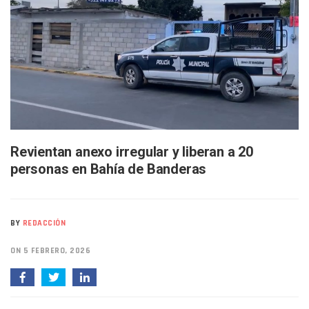
Bruno Blancas Lleva El Mensaje De La Cuarta Transformaci
Liberan 180 Crías De Iguana Verde En El Estero El Salado P
Puerto Vallarta Participa En Los PriceAgencies Awards 20
Ofrecerán Asesoría Jurídica Gratuita En Puerto Vallarta 
Juan Solís E Iris Torres Buscan Integrar La Planilla Del PAN 
Realizan Operativo Preventivo En Seis Colonias Del Centro 
Arquitecto Luis Munguía Reconoce La Labor Del Personal De
Semana Lluviosa Para Puerto Vallarta Con Tormentas Y Am
Voces Del Orgullo Distingue A Referentes De La Comunida
Partido Verde Conforma Su 12.º “Ejército Del Verde” En L
Revientan anexo irregular y liberan a 20
Buques Mexicanos Parten A Venezuela Con 718 Toneladas
personas en Bahía de Banderas
Nuevo Transporte Eléctrico En Puerto Vallarta: Rutas, Hora
En Vallarta, Todos Los Camiones Deben De Tener Aire Aco
Centro De Autismo Es Un Parteaguas Para Vallarta Y Jalisc
Lluvias Y Oleaje Elevado Marcarán El Fin De Semana En Pue
BY
REDACCIÓN
Jóvenes En Movimiento Jalisco Renueva Su Dirigencia Ru
En PV Encabezan Preferencias Morena Y Juan Carlos Cast
ON 5 FEBRERO, 2026
Pancho López; En La Mira Del Comité Nacional Del PAN
Cae El “R1”, Presunto Autor Intelectual Del Homicidio De 
Muere Manolo Solo, Actor De “El Laberinto Del Fauno”, A L
Citan A Siete Integrantes De La Semar Por Investigación Por