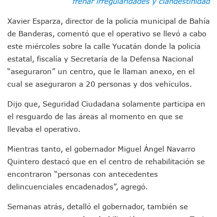
frenar irregularidades y clandestinidad
Morenistas Imparten Taller En Puerto Vallarta
CEDHJ Señala Violaciones A Derechos De Víctima De Abuso
Xavier Esparza, director de la policía municipal de Bahía
Ayutla Bajo Investigación Tras Reporte De Posible Cremato
de Banderas, comentó que el operativo se llevó a cabo
Maleza Crece En Camellones De La Principal Avenida Turíst
este miércoles sobre la calle Yucatán donde la policía
Lluvias E Inundaciones No Detienen El Transporte Público E
estatal, fiscalía y Secretaría de la Defensa Nacional
Bruno Blancas Reúne A Especialistas Para Analizar La Cons
Entregan Aparato Auditivo A Don Juan Ramírez En Puerto Va
“aseguraron” un centro, que le llaman anexo, en el
Juan Carlos Castro Realiza Asamblea Informativa En La Colo
cual se aseguraron a 20 personas y dos vehículos.
Huracán En Formación Podría Generar Oleaje Elevado En L
Viajar A Puerto Vallarta Este Verano Puede Costar Hasta 2
Dijo que, Seguridad Ciudadana solamente participa en
Buscan Reducir Riesgos Por Cocodrilos En Playas De Puerto
el resguardo de las áreas al momento en que se
Plantean “Ley Don Juanito” Al Diputado Federal Bruno Blan
llevaba el operativo.
Vecinos De La Playita Reciben A Juan Carlos Castro
Asesinan En Oaxaca Al Periodista Francisco Alejandro Leyv
Mientras tanto, el gobernador Miguel Ángel Navarro
Detienen A Cuatro Hombres Armados En Bucerías; Asegur
Quintero destacó que en el centro de rehabilitación se
Yussara Canales Pide Transparencia Sobre Nuevo Vertedero
encontraron “personas con antecedentes
Adultos Mayores De Ixtapa Tendrán Una “Casa De Día” Re
delincuenciales encadenados”, agregó.
Mujeres Recorren Calles De Ixtapa Para Identificar Proble
Bruno Blancas Convoca A Mesa De Análisis Para La Conserv
Semanas atrás, detalló el gobernador, también se
CUCosta E IMSS Nayarit Avanzan En Acuerdos Para Ampliar