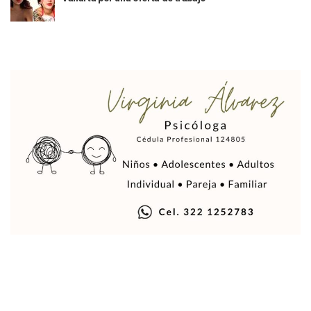
Puerto Vallarta Suspende La Recolección De La Basura Est
Reporte Preliminar De Afectaciones, Según El Gobierno Mun
Canaco Servytur Puerto Vallarta Pide Evitar La Rapiña En N
Localizan 19 Vehículos Calcinados En Bahía De Banderas 
Reportan Al Menos 60 Negocios Incendiados En Puerto Vall
Coparmex Pide Reforzar Seguridad Tras Jornada De Violenci
Sin Daños A La Infraestructura Del Aeropuerto De Vallarta,
Estados Unidos Pide A Sus Ciudadanos Resguardarse Si Est
Gobierno De México Confirma Muerte De “El Mencho” Tras 
Evacúan Aeropuerto De Puerto Vallarta Y Air Canada Cance
Gobierno De Vallarta Pide No Salir De Casa Y No Abrir Neg
Reportan Captura Y Muerte De “El Mencho” En Medio De Op
Enfrentamientos Y Narcobloqueos Son Por Operativo En Ta
Narcobloqueos Causan Pánico Y Tensión En Puerto Vallart
Justicia Penal-Oral Sigue Rezagada A 10 Años De La Entrada
Polvo, Ruido, Máquinas… Así Las Obras Inconclusas En El 
Decomisan 4 Toneladas De Droga En Aguas De Manzanillo,
Incendio En Taller De Vehículos Pesados En San Juan De Lo
Congreso Médico En Puerto Vallarta Dejará Beneficios Soc
Estados Unidos Detecta Red Ilícita De Tiempos Compartid