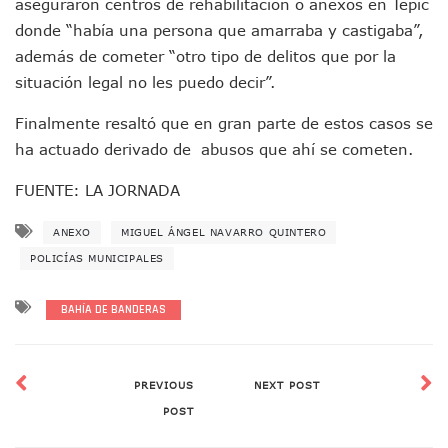
Videos De Presunto Convoy Armado Desatan Operativo En 
aseguraron centros de rehabilitación o anexos en Tepic
Playa Las Cocinas: Retiran Concesión Y Anuncian Plan De 
donde “había una persona que amarraba y castigaba”,
Dr. Álvarez Zayas Dirige Plan De Salud Animal Y Prevenció
además de cometer “otro tipo de delitos que por la
Por Desaparición Forzada, Expolicías De Nayarit Enfrentar
situación legal no les puedo decir”.
“El Mayo” Zambada Es Condenado A Morir En Prisión En E
Orgullo Vallartense: Zhoemí Luévanos Competirá En El P
Finalmente resaltó que en gran parte de estos casos se
Brigada Forense Brindará Atención A Familias De Persona
ha actuado derivado de abusos que ahí se cometen.
Vecinos De Vallarta 500 Exponen Queja De Vialidades A Ju
Pelea De Extranjera Durante Función De “La Odisea” En Puer
FUENTE: LA JORNADA
Joven Esgrimista De Puerto Vallarta Asegura Lugar En El 
Llegan Camiones “oruga” A Puerto Vallarta Con Capacidad
ANEXO
MIGUEL ÁNGEL NAVARRO QUINTERO
Coordinan Operativo Para Las Tradicionales Paseadas 202
POLICÍAS MUNICIPALES
Monzón Mexicano Causará Lluvias Muy Fuertes En Jalisco 
Acusado De Homicidio En El Tuito Permanecerá Un Año En 
BAHÍA DE BANDERAS
Descartan Riesgo De Tsunami Para Puerto Vallarta Tras Sis
Donald Trump Asistirá A La Final Del Mundial 2026 Entre E
Retiran 10 Toneladas De Macroalga En Playa De Guayabito
Arranca Copa México De Clavados Zapopan 2026 En El Cen
PREVIOUS
NEXT POST
Munguía Analiza Pedir 100 MDP De Adelanto De Participac
POST
Bomberas De Vallarta Asistirán A Simposio Internacional 
Región Sanitaria VIII Activa Programa Para Menores Con Di