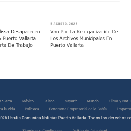
en A Juan Carlos Castro
dista Francisco Alejandro Leyva Aguilar
 Armados En Bucerías; Aseguran Armas Y “poncha Llantas”
5 AGOSTO, 2026
parencia Sobre Nuevo Vertedero En Tepatitlán
elissa Desaparecen
Van Por La Reorganización De
 Tendrán Una “Casa De Día” Renovada
A Puerto Vallarta
Los Archivos Municipales En
rta De Trabajo
Puerto Vallarta
Ixtapa Para Identificar Problemas De Seguridad Y Movilidad
a De Análisis Para La Conservación Del Estero El Salado
nzan En Acuerdos Para Ampliar La Formación Clínica De Estudiantes
 Armado Desatan Operativo En Puerto Vallarta
 Concesión Y Anuncian Plan De Restauración Ambiental
an De Salud Animal Y Prevención Del Dengue En Tomatlán
xpolicías De Nayarit Enfrentarán Proceso Penal
a Sierra
México
Jalisco
Nayarit
Mundo
Clima y Natu
nado A Morir En Prisión En Estados Unidos
a la vida
Policiaca
Panorama Empresarial de la Bahía
Impacto
í Luévanos Competirá En El Panamericano De Esgrima
026 Urrutia Comunica Noticias Puerto Vallarta. Todos los derechos r
tención A Familias De Personas Desaparecidas En Tapalpa
onen Queja De Vialidades A Juan Carlos Castro
Términos y Condiciones
Política de Privacidad