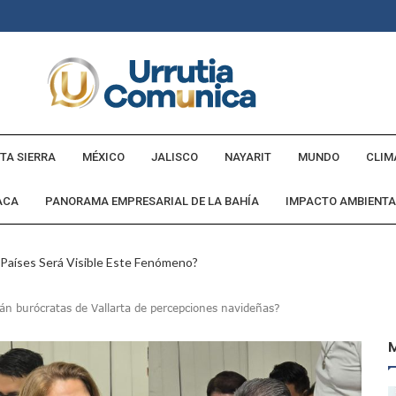
TA SIERRA
MÉXICO
JALISCO
NAYARIT
MUNDO
CLIM
ACA
PANORAMA EMPRESARIAL DE LA BAHÍA
IMPACTO AMBIENTA
 Países Será Visible Este Fenómeno?
Los “cajos” Durante Su Cruce Por Vialidades De Nuevo Nayarit
rán burócratas de Vallarta de percepciones navideñas?
aída En Ocupación Hotelera En Mayo, Junio Y Julio
en Tras Viajar A Puerto Vallarta Por Una Oferta De Trabajo
 Para Puerto Vallarta Ante La Virgen De Guadalupe
gia Nacional Para Sembrar 6.6 Millones De Árboles