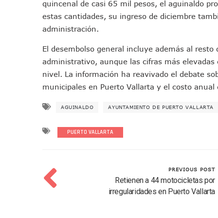
quincenal de casi 65 mil pesos, el aguinaldo p
Colectivos Piden A Lemus Má
estas cantidades, su ingreso de diciembre tambi
Avenida Federación En Puer
administración.
Caída De “El Mencho” Elevó 
El desembolso general incluye además al resto de
Mercado Vallarta Incluye Re
administrativo, aunque las cifras más elevadas
Morenistas Imparten Taller 
nivel. La información ha reavivado el debate sobr
CEDHJ Señala Violaciones A
municipales en Puerto Vallarta y el costo anual
Ayutla Bajo Investigación T
Maleza Crece En Camellones 
AGUINALDO
AYUNTAMIENTO DE PUERTO VALLARTA
Lluvias E Inundaciones No D
Bruno Blancas Reúne A Espec
PUERTO VALLARTA
Entregan Aparato Auditivo A
Juan Carlos Castro Realiza 
PREVIOUS POST
Huracán En Formación Podría
Retienen a 44 motocicletas por
Viajar A Puerto Vallarta Es
irregularidades en Puerto Vallarta
Buscan Reducir Riesgos Por 
Plantean “Ley Don Juanito” 