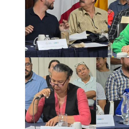
Frustran Presunto Secuestr
Infecciones Respiratorias E
SIOP Moderniza La Casa De 
Van Por La Reorganización D
Estados Unidos Endurece Su
Buscan A Wilber Armando Co
Melissa Madero Exige Aclara
Washington Enfrenta Una Em
Avanza Plan Para Construir E
Nuevas Concesiones De Taxis
Mueren Cuatro Personas Tr
Bruno Blancas Lleva El Mens
Liberan 180 Crías De Iguana 
Puerto Vallarta Participa 
Ofrecerán Asesoría Jurídica
Juan Solís E Iris Torres Busc