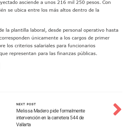
royectado asciende a unos 216 mil 250 pesos. Con
s Ministerios Públicos Para Puerto Vallarta
én se ubica entre los más altos dentro de la
to Vallarta Registra 80% De Avance En Su Construcción
Percepción De Inseguridad En Puerto Vallarta
 la plantilla laboral, desde personal operativo hasta
úne A Emprendedores Locales En La Isla Shopping Village
 corresponden únicamente a los cargos de primer
En Puerto Vallarta
e los criterios salariales para funcionarios
 Derechos De Víctima De Abuso Sexual En Preescolar
 que representan para las finanzas públicas.
ras Reporte De Posible Crematorio Clandestino
De La Principal Avenida Turística De Puerto Vallarta
etienen El Transporte Público En Puerto Vallarta
ialistas Para Analizar La Conservación Del Estero El Salado
 Don Juan Ramírez En Puerto Vallarta
Asamblea Informativa En La Colonia Bobadilla
NEXT POST
 Generar Oleaje Elevado En La Costa De Jalisco
Melissa Madero pide formalmente
te Verano Puede Costar Hasta 22 Mil 677 Pesos
intervención en la carretera 544 de
Cocodrilos En Playas De Puerto Vallarta
Vallarta
Al Diputado Federal Bruno Blancas