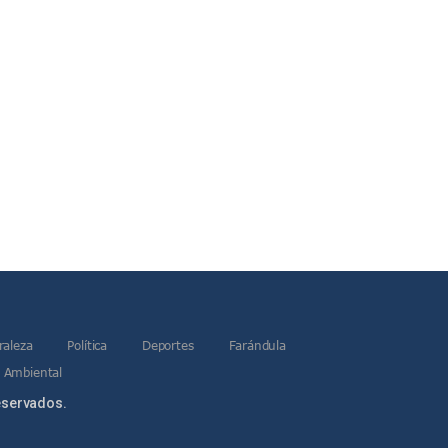
raleza
Política
Deportes
Farándula
 Ambiental
eservados.