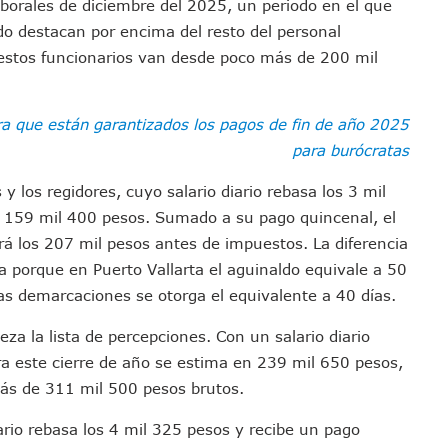
laborales de diciembre del 2025, un periodo en el que
emodelar Urgencias Del Hospital 42 De Puerto Vallarta
do destacan por encima del resto del personal
 Centro Regional De Autismo En Puerto Vallarta
 estos funcionarios van desde poco más de 200 mil
u Promoción En California Con Seminarios Turísticos
ipal Hipótesis Por La Muerte De Dos Jóvenes En El Río Ameca
a que están garantizados los pagos de fin de año 2025
ará El Sistema De Electromovilidad En Puerto Vallarta
para burócratas
ciar A 100 Familias De Puerto Vallarta
Defensa Del Agua De Calidad En La Zona Metropolitana De Guadalajara
y los regidores, cuyo salario diario rebasa los 3 mil
es Tovar Eleva A 4 Cuerpos Encontrados En El Río
s 159 mil 400 pesos. Sumado a su pago quincenal, el
a Premiación Nacional De La Liga Premier FMF
rá los 207 mil pesos antes de impuestos. La diferencia
ca porque en Puerto Vallarta el aguinaldo equivale a 50
tos De Familias En Las Paseadas De Las Palmas 2026
las demarcaciones se otorga el equivalente a 40 días.
los Mantienen Restricciones En Playas De Puerto Vallarta
Y Comienza Una Nueva Vida Con Una Familia
za la lista de percepciones. Con un salario diario
Empleos; Solo Generó 262 Mil En Seis Meses: Coparmex
ra este cierre de año se estima en 239 mil 650 pesos,
ye Edificios Y Puentes En Japón (VIDEOS)
más de 311 mil 500 pesos brutos.
lcalde De Jalisco, Según Statistical Research Corporation
iario rebasa los 4 mil 325 pesos y recibe un pago
miones Al Corredor Bahía De Banderas–Puerto Vallarta