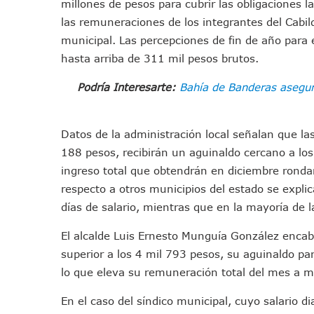
millones de pesos para cubrir las obligaciones 
IMSS Invierte 12.6 MDP En R
las remuneraciones de los integrantes del Cabil
En Abril 2027 Terminarán El
municipal. Las percepciones de fin de año para
Puerto Vallarta Fortalece S
hasta arriba de 311 mil pesos brutos.
Accidente En Un RZR, Princ
Podría Interesarte:
Bahía de Banderas asegur
Este Viernes, Lemus Inaugur
Nidos De Lluvia Busca Benefi
Morena Cierra Filas Por La 
Datos de la administración local señalan que las 
Hallazgo De Yareli Colmenar
188 pesos, recibirán un aguinaldo cercano a lo
Regresa A Puerto Vallarta L
ingreso total que obtendrán en diciembre ronda
respecto a otros municipios del estado se expli
Ra Aguilar Acompaña A Cien
días de salario, mientras que en la mayoría de 
Oleaje Y Riesgo Por Cocodri
“Kato” Supera El Abandono 
El alcalde Luis Ernesto Munguía González encabe
México Necesitaba 600 Mil 
superior a los 4 mil 793 pesos, su aguinaldo pa
Poderoso Terremoto Destru
lo que eleva su remuneración total del mes a 
Munguía Es El Sexto Mejor A
En el caso del síndico municipal, cuyo salario d
ATM Incorpora 20 Nuevos Ca