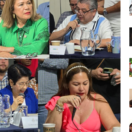
o Virtual De Un Menor De 13 Años En Puerto Vallarta
ncabezan Las Principales Causas De Enfermedad En Jalisco
La Cultura En Mascota Con Nuevo Auditorio
e Los Archivos Municipales En Puerto Vallarta
 Combate Al CJNG Con Nuevos Cargos Y Objetivos Prioritarios
lmenares Márquez, Desaparecido En Puerto Vallarta
r Sustento Legal De Las Descargas Residuales Al Mar
ergencia Ambiental Por Incendios Históricos
stadio De Tritones Vallarta; Será Financiado Por Privados
 En Puerto Vallarta, ¿para Quiénes Aplica Y Cómo Tramitarlas?
as Explosión De Una Pipa En Tlaquepaque (VIDEO)
aje De La Cuarta Transformación A Puerto Vallarta Y Tomatlán
Verde En El Estero El Salado Por Su 26 Aniversario
En Los PriceAgencies Awards 2026 En Ciudad De México
 Gratuita En Puerto Vallarta Para Emprendedores Y Ciudadanía
an Integrar La Planilla Del PAN Vallarta Para El 2027