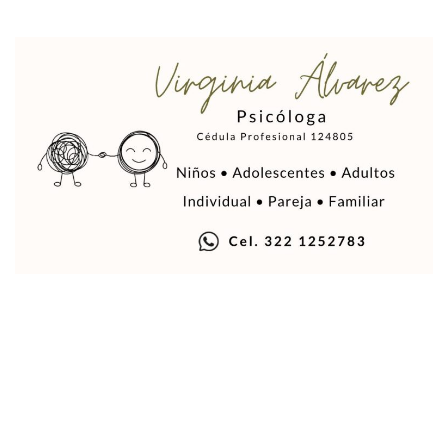
Justicia Penal-Oral Sigue Rezagada A 10 Años De La Entrada
Polvo, Ruido, Máquinas… Así Las Obras Inconclusas En El 
Decomisan 4 Toneladas De Droga En Aguas De Manzanillo,
Incendio En Taller De Vehículos Pesados En San Juan De Lo
Congreso Médico En Puerto Vallarta Dejará Beneficios Soc
Estados Unidos Detecta Red Ilícita De Tiempos Compartid
Mueren 8 Personas De Bahía De Banderas En Operativo Na
Personas Therian Convocan A Mega Convivio En Guadalaja
Unirse Vallarta: Horario De Atención De Oficina De Búsq
Localizan Y Liberan A Cuatro Personas Que Permanecían I
Ola De Calor Alcanzará Su Máximo Este Jueves En Jalisco,
Macro Desfogue De Tuberías Dejará Sin Agua A 150 Colonia
Sigue El Programa De Bacheo En Puerto Vallarta
Localizan A Menor Extraviada En La Nueva Central De Aut
Alumnos De “La Pesquera” Se Intoxican Tras Consumir Clo
Bruno Blancas Destaca Avances Legislativos Aprobados En
¡Qué Horror! Buscan Posible Fosa Clandestina En El Patio D
Melissa Madero Denuncia Despido De Su Personal Por Pres
Puerto Vallarta Presente En El Anuncio Del Plan Integral D
Miércoles De Ceniza: ¿Qué Significa La Cruz Que Se Pone E