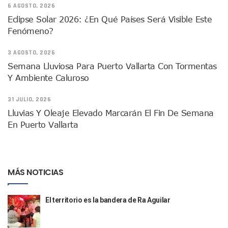
Aparecen Vivos Los Tres Estudiantes Desaparecidos De Gu
6 AGOSTO, 2026
Tras Caer Ante Inglaterra, México Recibe Multa Económica
Eclipse Solar 2026: ¿En Qué Países Será Visible Este
Dictan Prisión Preventiva A Exdirector De Pemex Por Presun
Fenómeno?
Juan Carlos Castro Visitó La Colonia Cristóbal Colón
Puente Amado Nervo Avanza En Un 80%, ¿se Abrirá Este Ju
3 AGOSTO, 2026
C5 Jalisco Recupera Vehículo Robado De Puerto Vallarta En
Semana Lluviosa Para Puerto Vallarta Con Tormentas
Lamenta Demolición De Finca Tradicional El Colegio De Arq
Y Ambiente Caluroso
Genera Críticas La Compra De 35 Nuevas Patrullas Para Pue
Alejandro, Julión Y Alfredito Darán Magna Serenata En La 
31 JULIO, 2026
Bloquean Acceso A Lancheros Y Pescadores En El Estero;
Lluvias Y Oleaje Elevado Marcarán El Fin De Semana
Recuerdan Contingencia Del Marigalante Con Reconocimi
En Puerto Vallarta
Vallarta Destaca En Competitividad Urbana Por Turismo, F
Peritajes Buscan Esclarecer Muerte De Regidora De Cabo 
IDEFT Y Hotel De Puerto Vallarta Acuerdan Programa Para C
PAN Vallarta Distribuye 40 Paquetes De Artículos De Prim
MÁS NOTICIAS
No Ha Pasado La Basura En 6 Días En La Colonia Villas Uni
Convocan A Exposición Fotográfica Sobre El “domingo Negr
Temporal De Lluvias Mantienen En Alerta A Vallarta; Llam
El territorio es la bandera de Ra Aguilar
Ra Aguilar Recorre Rancho Nácar, Ojos De Agua Y Lomas De
Caen Más De 100 Personas Durante Operativo “Salvando V
Impulsa Juan Carlos Castro Almaguer Jornada Médica Grat