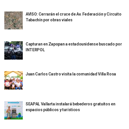
Indigentes Se Apoderan De Las Bancas Del Hospital Regiona
Vallarta: Aseguran Casi 200 Motocicletas En Operativos V
AVISO: Cerrarán el cruce de Av. Federación y Circuito
INFONAVIT Ampliará Horario De Atención En Bahía De Ba
Tabachín por obras viales
Urrutia Comunica Se Encuentra En Pausa Por Crecimiento
Héctor Santana Anuncia Inspecciones Nocturnas A Motocic
Nayarit, Jalisco Y Otros 6 Estados Suspenden Clases Este 
Capturan en Zapopan a estadounidense buscado por
Puerto Vallarta Suspende La Recolección De La Basura Est
INTERPOL
Reporte Preliminar De Afectaciones, Según El Gobierno Mun
Canaco Servytur Puerto Vallarta Pide Evitar La Rapiña En N
Localizan 19 Vehículos Calcinados En Bahía De Banderas 
Reportan Al Menos 60 Negocios Incendiados En Puerto Vall
Juan Carlos Castro visita la comunidad Villa Rosa
Coparmex Pide Reforzar Seguridad Tras Jornada De Violenci
Sin Daños A La Infraestructura Del Aeropuerto De Vallarta,
Estados Unidos Pide A Sus Ciudadanos Resguardarse Si Est
Gobierno De México Confirma Muerte De “El Mencho” Tras 
Evacúan Aeropuerto De Puerto Vallarta Y Air Canada Cance
SEAPAL Vallarta instalará bebederos gratuitos en
Gobierno De Vallarta Pide No Salir De Casa Y No Abrir Neg
espacios públicos y turísticos
Reportan Captura Y Muerte De “El Mencho” En Medio De Op
Enfrentamientos Y Narcobloqueos Son Por Operativo En Ta
Narcobloqueos Causan Pánico Y Tensión En Puerto Vallart