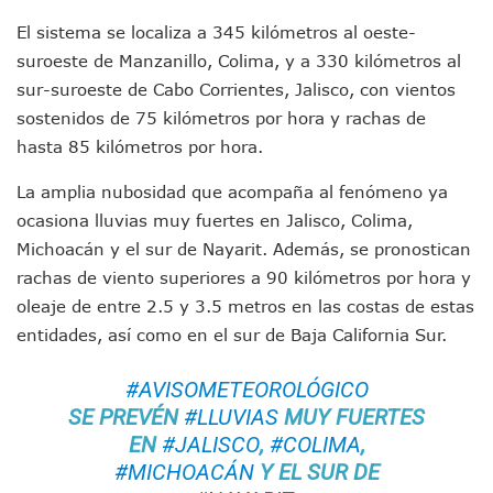
Munguía Es El Sexto Mejor Alcalde De Jalisco, Según Statis
El sistema se localiza a 345 kilómetros al oeste-
ATM Incorpora 20 Nuevos Camiones Al Corredor Bahía De 
suroeste de Manzanillo, Colima, y a 330 kilómetros al
Colectivos Piden A Lemus Más Ministerios Públicos Para Pu
Avenida Federación En Puerto Vallarta Registra 80% De A
sur-suroeste de Cabo Corrientes, Jalisco, con vientos
Caída De “El Mencho” Elevó Percepción De Inseguridad En 
sostenidos de 75 kilómetros por hora y rachas de
Mercado Vallarta Incluye Reúne A Emprendedores Locales E
hasta 85 kilómetros por hora.
Morenistas Imparten Taller En Puerto Vallarta
CEDHJ Señala Violaciones A Derechos De Víctima De Abuso
La amplia nubosidad que acompaña al fenómeno ya
Ayutla Bajo Investigación Tras Reporte De Posible Cremato
ocasiona lluvias muy fuertes en Jalisco, Colima,
Maleza Crece En Camellones De La Principal Avenida Turíst
Michoacán y el sur de Nayarit. Además, se pronostican
Lluvias E Inundaciones No Detienen El Transporte Público E
rachas de viento superiores a 90 kilómetros por hora y
Bruno Blancas Reúne A Especialistas Para Analizar La Cons
Entregan Aparato Auditivo A Don Juan Ramírez En Puerto Va
oleaje de entre 2.5 y 3.5 metros en las costas de estas
Juan Carlos Castro Realiza Asamblea Informativa En La Colo
entidades, así como en el sur de Baja California Sur.
Huracán En Formación Podría Generar Oleaje Elevado En L
Viajar A Puerto Vallarta Este Verano Puede Costar Hasta 2
#AVISOMETEOROLÓGICO
Buscan Reducir Riesgos Por Cocodrilos En Playas De Puerto
SE PREVÉN
#LLUVIAS
MUY FUERTES
Plantean “Ley Don Juanito” Al Diputado Federal Bruno Blan
EN
#JALISCO
,
#COLIMA
,
Vecinos De La Playita Reciben A Juan Carlos Castro
#MICHOACÁN
Y EL SUR DE
Asesinan En Oaxaca Al Periodista Francisco Alejandro Leyv