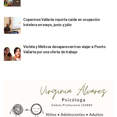
Puerto Vallarta Suspende La Recolección De La Basura Est
Reporte Preliminar De Afectaciones, Según El Gobierno Mun
Canaco Servytur Puerto Vallarta Pide Evitar La Rapiña En N
Coparmex Vallarta reporta caída en ocupación
Localizan 19 Vehículos Calcinados En Bahía De Banderas 
hotelera en mayo, junio y julio
Reportan Al Menos 60 Negocios Incendiados En Puerto Vall
Coparmex Pide Reforzar Seguridad Tras Jornada De Violenci
Sin Daños A La Infraestructura Del Aeropuerto De Vallarta,
Estados Unidos Pide A Sus Ciudadanos Resguardarse Si Est
Violeta y Melissa desaparecen tras viajar a Puerto
Gobierno De México Confirma Muerte De “El Mencho” Tras 
Vallarta por una oferta de trabajo
Evacúan Aeropuerto De Puerto Vallarta Y Air Canada Cance
Gobierno De Vallarta Pide No Salir De Casa Y No Abrir Neg
Reportan Captura Y Muerte De “El Mencho” En Medio De Op
Enfrentamientos Y Narcobloqueos Son Por Operativo En Ta
Narcobloqueos Causan Pánico Y Tensión En Puerto Vallart
Justicia Penal-Oral Sigue Rezagada A 10 Años De La Entrada
Polvo, Ruido, Máquinas… Así Las Obras Inconclusas En El 
Decomisan 4 Toneladas De Droga En Aguas De Manzanillo,
Incendio En Taller De Vehículos Pesados En San Juan De Lo
Congreso Médico En Puerto Vallarta Dejará Beneficios Soc
Estados Unidos Detecta Red Ilícita De Tiempos Compartid