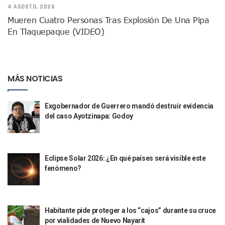
Lamenta Demolición De Finca Tradicional El Colegio De Arq
4 AGOSTO, 2026
Genera Críticas La Compra De 35 Nuevas Patrullas Para Pue
Mueren Cuatro Personas Tras Explosión De Una Pipa
Alejandro, Julión Y Alfredito Darán Magna Serenata En La 
En Tlaquepaque (VIDEO)
Bloquean Acceso A Lancheros Y Pescadores En El Estero;
Recuerdan Contingencia Del Marigalante Con Reconocimi
Vallarta Destaca En Competitividad Urbana Por Turismo, F
Peritajes Buscan Esclarecer Muerte De Regidora De Cabo 
MÁS NOTICIAS
IDEFT Y Hotel De Puerto Vallarta Acuerdan Programa Para C
PAN Vallarta Distribuye 40 Paquetes De Artículos De Prim
No Ha Pasado La Basura En 6 Días En La Colonia Villas Uni
Exgobernador de Guerrero mandó destruir evidencia
Convocan A Exposición Fotográfica Sobre El “domingo Negr
del caso Ayotzinapa: Godoy
Temporal De Lluvias Mantienen En Alerta A Vallarta; Llam
Ra Aguilar Recorre Rancho Nácar, Ojos De Agua Y Lomas De
Caen Más De 100 Personas Durante Operativo “Salvando V
Eclipse Solar 2026: ¿En qué países será visible este
Impulsa Juan Carlos Castro Almaguer Jornada Médica Grat
fenómeno?
Indigentes Se Apoderan De Las Bancas Del Hospital Regiona
Vallarta: Aseguran Casi 200 Motocicletas En Operativos V
INFONAVIT Ampliará Horario De Atención En Bahía De Ba
Urrutia Comunica Se Encuentra En Pausa Por Crecimiento
Habitante pide proteger a los “cajos” durante su cruce
Héctor Santana Anuncia Inspecciones Nocturnas A Motocic
por vialidades de Nuevo Nayarit
Nayarit, Jalisco Y Otros 6 Estados Suspenden Clases Este 