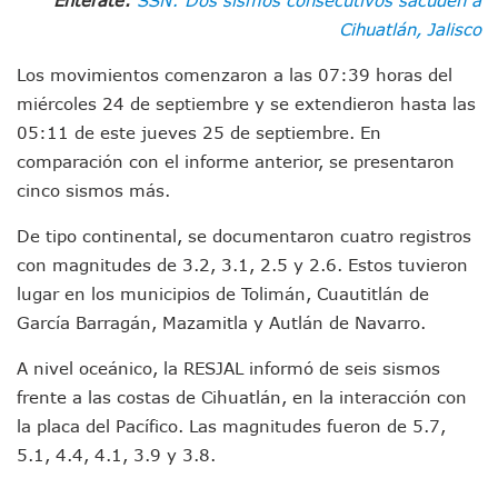
Morenistas Imparten Taller En Puerto Vallarta
Cihuatlán, Jalisco
CEDHJ Señala Violaciones A Derechos De Víctima De Abuso
Ayutla Bajo Investigación Tras Reporte De Posible Cremato
Los movimientos comenzaron a las 07:39 horas del
Maleza Crece En Camellones De La Principal Avenida Turíst
miércoles 24 de septiembre y se extendieron hasta las
Lluvias E Inundaciones No Detienen El Transporte Público E
05:11 de este jueves 25 de septiembre. En
Bruno Blancas Reúne A Especialistas Para Analizar La Cons
Entregan Aparato Auditivo A Don Juan Ramírez En Puerto Va
comparación con el informe anterior, se presentaron
Juan Carlos Castro Realiza Asamblea Informativa En La Colo
cinco sismos más.
Huracán En Formación Podría Generar Oleaje Elevado En L
Viajar A Puerto Vallarta Este Verano Puede Costar Hasta 2
De tipo continental, se documentaron cuatro registros
Buscan Reducir Riesgos Por Cocodrilos En Playas De Puerto
con magnitudes de 3.2, 3.1, 2.5 y 2.6. Estos tuvieron
Plantean “Ley Don Juanito” Al Diputado Federal Bruno Blan
lugar en los municipios de Tolimán, Cuautitlán de
Vecinos De La Playita Reciben A Juan Carlos Castro
García Barragán, Mazamitla y Autlán de Navarro.
Asesinan En Oaxaca Al Periodista Francisco Alejandro Leyv
Detienen A Cuatro Hombres Armados En Bucerías; Asegur
A nivel oceánico, la RESJAL informó de seis sismos
Yussara Canales Pide Transparencia Sobre Nuevo Vertedero
frente a las costas de Cihuatlán, en la interacción con
Adultos Mayores De Ixtapa Tendrán Una “Casa De Día” Re
la placa del Pacífico. Las magnitudes fueron de 5.7,
Mujeres Recorren Calles De Ixtapa Para Identificar Proble
Bruno Blancas Convoca A Mesa De Análisis Para La Conserv
5.1, 4.4, 4.1, 3.9 y 3.8.
CUCosta E IMSS Nayarit Avanzan En Acuerdos Para Ampliar