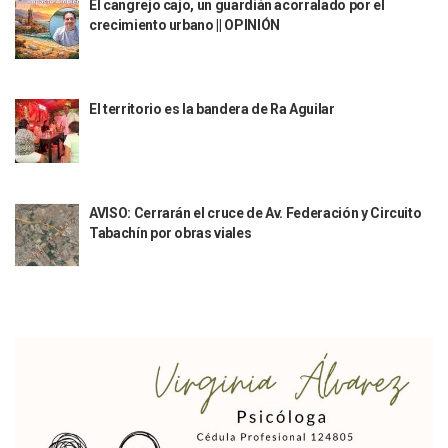
El cangrejo cajo, un guardián acorralado por el
Ra Aguilar Recorre Rancho Nácar, Ojos De Agua Y Lomas De
crecimiento urbano || OPINIÓN
Caen Más De 100 Personas Durante Operativo “Salvando V
Impulsa Juan Carlos Castro Almaguer Jornada Médica Grat
Indigentes Se Apoderan De Las Bancas Del Hospital Regiona
El territorio es la bandera de Ra Aguilar
Vallarta: Aseguran Casi 200 Motocicletas En Operativos V
INFONAVIT Ampliará Horario De Atención En Bahía De Ba
Urrutia Comunica Se Encuentra En Pausa Por Crecimiento
Héctor Santana Anuncia Inspecciones Nocturnas A Motocic
Nayarit, Jalisco Y Otros 6 Estados Suspenden Clases Este 
AVISO: Cerrarán el cruce de Av. Federación y Circuito
Puerto Vallarta Suspende La Recolección De La Basura Est
Tabachín por obras viales
Reporte Preliminar De Afectaciones, Según El Gobierno Mun
Canaco Servytur Puerto Vallarta Pide Evitar La Rapiña En N
Localizan 19 Vehículos Calcinados En Bahía De Banderas 
Reportan Al Menos 60 Negocios Incendiados En Puerto Vall
Coparmex Pide Reforzar Seguridad Tras Jornada De Violenci
Sin Daños A La Infraestructura Del Aeropuerto De Vallarta,
Estados Unidos Pide A Sus Ciudadanos Resguardarse Si Est
Gobierno De México Confirma Muerte De “El Mencho” Tras 
Evacúan Aeropuerto De Puerto Vallarta Y Air Canada Cance
Gobierno De Vallarta Pide No Salir De Casa Y No Abrir Neg