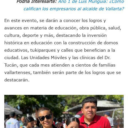
Podría Interesarte:
Año 1 de Luis Munguía: ¿Cómo
“Kato” Supera El Abandono Y Comienza Una Nueva Vida Co
califican los empresarios al alcalde de Vallarta?
México Necesitaba 600 Mil Empleos; Solo Generó 262 Mil
Poderoso Terremoto Destruye Edificios Y Puentes En Jap
En este evento, se darán a conocer los logros y
Munguía Es El Sexto Mejor Alcalde De Jalisco, Según Statis
avances en materia de educación, obra pública, salud,
ATM Incorpora 20 Nuevos Camiones Al Corredor Bahía De 
Colectivos Piden A Lemus Más Ministerios Públicos Para Pu
cultura, deporte y más, destacando la inversión
Avenida Federación En Puerto Vallarta Registra 80% De A
histórica en educación con la construcción de domos
Caída De “El Mencho” Elevó Percepción De Inseguridad En 
educativos, tukiparques y calles que benefician a la
Mercado Vallarta Incluye Reúne A Emprendedores Locales E
ciudad. Las Unidades Móviles y las clínicas del Dr.
Morenistas Imparten Taller En Puerto Vallarta
Tucán, que cada mes atienden a cientos de familias
CEDHJ Señala Violaciones A Derechos De Víctima De Abuso
vallartenses, también serán parte de los logros que se
Ayutla Bajo Investigación Tras Reporte De Posible Cremato
Maleza Crece En Camellones De La Principal Avenida Turíst
destacarán.
Lluvias E Inundaciones No Detienen El Transporte Público E
Bruno Blancas Reúne A Especialistas Para Analizar La Cons
Entregan Aparato Auditivo A Don Juan Ramírez En Puerto Va
Juan Carlos Castro Realiza Asamblea Informativa En La Colo
Huracán En Formación Podría Generar Oleaje Elevado En L
Viajar A Puerto Vallarta Este Verano Puede Costar Hasta 2
Buscan Reducir Riesgos Por Cocodrilos En Playas De Puerto