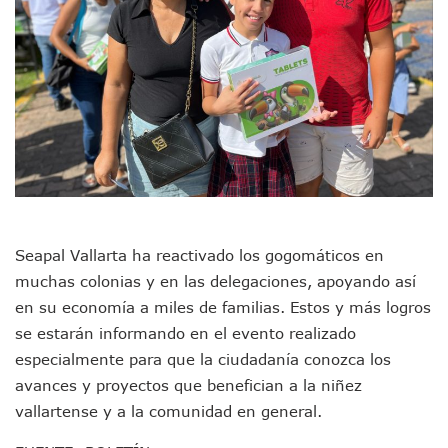
Plantean “Ley Don Juanito” Al Diputado Federal Bruno Blan
Vecinos De La Playita Reciben A Juan Carlos Castro
Asesinan En Oaxaca Al Periodista Francisco Alejandro Leyv
Detienen A Cuatro Hombres Armados En Bucerías; Asegur
Yussara Canales Pide Transparencia Sobre Nuevo Vertedero
Adultos Mayores De Ixtapa Tendrán Una “Casa De Día” Re
Mujeres Recorren Calles De Ixtapa Para Identificar Proble
Bruno Blancas Convoca A Mesa De Análisis Para La Conserv
CUCosta E IMSS Nayarit Avanzan En Acuerdos Para Ampliar
Videos De Presunto Convoy Armado Desatan Operativo En 
Playa Las Cocinas: Retiran Concesión Y Anuncian Plan De 
Dr. Álvarez Zayas Dirige Plan De Salud Animal Y Prevenció
Seapal Vallarta ha reactivado los gogomáticos en
Por Desaparición Forzada, Expolicías De Nayarit Enfrentar
muchas colonias y en las delegaciones, apoyando así
“El Mayo” Zambada Es Condenado A Morir En Prisión En E
en su economía a miles de familias. Estos y más logros
Orgullo Vallartense: Zhoemí Luévanos Competirá En El P
Brigada Forense Brindará Atención A Familias De Persona
se estarán informando en el evento realizado
Vecinos De Vallarta 500 Exponen Queja De Vialidades A Ju
especialmente para que la ciudadanía conozca los
Pelea De Extranjera Durante Función De “La Odisea” En Puer
avances y proyectos que benefician a la niñez
Joven Esgrimista De Puerto Vallarta Asegura Lugar En El 
vallartense y a la comunidad en general.
Llegan Camiones “oruga” A Puerto Vallarta Con Capacidad
Coordinan Operativo Para Las Tradicionales Paseadas 202