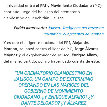
IMSS Invierte 12.6 MDP En Remodelar Urgencias Del Hospita
La
rivalidad entre el PRI y Movimiento Ciudadano
(MC)
En Abril 2027 Terminarán El Centro Regional De Autismo En
continúa luego del hallazgo del crematorio
Puerto Vallarta Fortalece Su Promoción En California Con 
clandestino en Teuchitlán, Jalisco.
Accidente En Un RZR, Principal Hipótesis Por La Muerte D
Este Viernes, Lemus Inaugurará El Sistema De Electromovil
Podría interesarte:
Jalisco: Imágenes del terror en
Nidos De Lluvia Busca Beneficiar A 100 Familias De Puerto 
Teuchitlán, el epicentro del crimen
Morena Cierra Filas Por La Defensa Del Agua De Calidad En
Hallazgo De Yareli Colmenares Tovar Eleva A 4 Cuerpos En
Y es que el dirigente nacional del PRI,
Alejandro
Regresa A Puerto Vallarta La Premiación Nacional De La L
Moreno
, se lanzó contra el líder de MC,
Jorge Álvarez
Ra Aguilar Acompaña A Cientos De Familias En Las Pasead
Máynez
y el exgobernador de Jalisco,
Enrique Alfaro
,
Oleaje Y Riesgo Por Cocodrilos Mantienen Restricciones En
del mismo partido, por no haber dado cuenta de éste:
“Kato” Supera El Abandono Y Comienza Una Nueva Vida Co
México Necesitaba 600 Mil Empleos; Solo Generó 262 Mil
“UN CREMATORIO CLANDESTINO EN
Poderoso Terremoto Destruye Edificios Y Puentes En Jap
Munguía Es El Sexto Mejor Alcalde De Jalisco, Según Statis
JALISCO. UN CAMPO DE EXTERMINIO
ATM Incorpora 20 Nuevos Camiones Al Corredor Bahía De 
OPERANDO EN LAS NARICES DEL
Colectivos Piden A Lemus Más Ministerios Públicos Para Pu
GOBIERNO DE MOVIMIENTO
Avenida Federación En Puerto Vallarta Registra 80% De A
CIUDADANO. ¿Y
ENRIQUE ALFARO
? ¿Y
Caída De “El Mencho” Elevó Percepción De Inseguridad En 
DANTE DELGADO? ¿Y ÁLVAREZ
Mercado Vallarta Incluye Reúne A Emprendedores Locales E