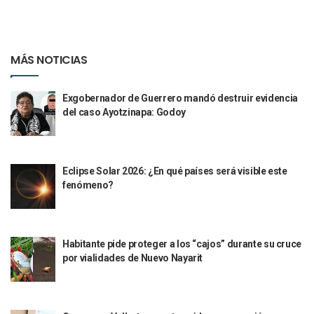
Puerto Vallarta Suspende La Recolección De La Basura Est
Reporte Preliminar De Afectaciones, Según El Gobierno Mun
Canaco Servytur Puerto Vallarta Pide Evitar La Rapiña En N
MÁS NOTICIAS
Localizan 19 Vehículos Calcinados En Bahía De Banderas 
Reportan Al Menos 60 Negocios Incendiados En Puerto Vall
Coparmex Pide Reforzar Seguridad Tras Jornada De Violenci
Exgobernador de Guerrero mandó destruir evidencia
Sin Daños A La Infraestructura Del Aeropuerto De Vallarta,
del caso Ayotzinapa: Godoy
Estados Unidos Pide A Sus Ciudadanos Resguardarse Si Est
Gobierno De México Confirma Muerte De “El Mencho” Tras 
Evacúan Aeropuerto De Puerto Vallarta Y Air Canada Cance
Gobierno De Vallarta Pide No Salir De Casa Y No Abrir Neg
Eclipse Solar 2026: ¿En qué países será visible este
fenómeno?
Reportan Captura Y Muerte De “El Mencho” En Medio De Op
Enfrentamientos Y Narcobloqueos Son Por Operativo En Ta
Narcobloqueos Causan Pánico Y Tensión En Puerto Vallart
Justicia Penal-Oral Sigue Rezagada A 10 Años De La Entrada
Habitante pide proteger a los “cajos” durante su cruce
Polvo, Ruido, Máquinas… Así Las Obras Inconclusas En El 
por vialidades de Nuevo Nayarit
Decomisan 4 Toneladas De Droga En Aguas De Manzanillo,
Incendio En Taller De Vehículos Pesados En San Juan De Lo
Congreso Médico En Puerto Vallarta Dejará Beneficios Soc
Estados Unidos Detecta Red Ilícita De Tiempos Compartid