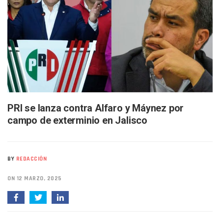
Bruno Blancas Lleva El Mensaje De La Cuarta Transformaci
Liberan 180 Crías De Iguana Verde En El Estero El Salado P
Puerto Vallarta Participa En Los PriceAgencies Awards 20
Ofrecerán Asesoría Jurídica Gratuita En Puerto Vallarta 
Juan Solís E Iris Torres Buscan Integrar La Planilla Del PAN 
Realizan Operativo Preventivo En Seis Colonias Del Centro 
Arquitecto Luis Munguía Reconoce La Labor Del Personal De
Semana Lluviosa Para Puerto Vallarta Con Tormentas Y Am
Voces Del Orgullo Distingue A Referentes De La Comunida
Partido Verde Conforma Su 12.º “Ejército Del Verde” En L
PRI se lanza contra Alfaro y Máynez por
Buques Mexicanos Parten A Venezuela Con 718 Toneladas
campo de exterminio en Jalisco
Nuevo Transporte Eléctrico En Puerto Vallarta: Rutas, Hora
En Vallarta, Todos Los Camiones Deben De Tener Aire Aco
Centro De Autismo Es Un Parteaguas Para Vallarta Y Jalisc
Lluvias Y Oleaje Elevado Marcarán El Fin De Semana En Pue
BY
REDACCIÓN
Jóvenes En Movimiento Jalisco Renueva Su Dirigencia Ru
En PV Encabezan Preferencias Morena Y Juan Carlos Cast
ON 12 MARZO, 2025
Pancho López; En La Mira Del Comité Nacional Del PAN
Cae El “R1”, Presunto Autor Intelectual Del Homicidio De 
Muere Manolo Solo, Actor De “El Laberinto Del Fauno”, A L
Citan A Siete Integrantes De La Semar Por Investigación Por