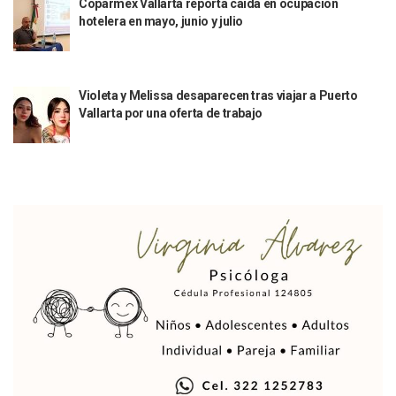
Coparmex Vallarta reporta caída en ocupación
Mueren 8 Personas De Bahía De Banderas En Operativo Na
hotelera en mayo, junio y julio
Personas Therian Convocan A Mega Convivio En Guadalaja
Unirse Vallarta: Horario De Atención De Oficina De Búsq
Localizan Y Liberan A Cuatro Personas Que Permanecían I
Ola De Calor Alcanzará Su Máximo Este Jueves En Jalisco,
Violeta y Melissa desaparecen tras viajar a Puerto
Macro Desfogue De Tuberías Dejará Sin Agua A 150 Colonia
Vallarta por una oferta de trabajo
Sigue El Programa De Bacheo En Puerto Vallarta
Localizan A Menor Extraviada En La Nueva Central De Aut
Alumnos De “La Pesquera” Se Intoxican Tras Consumir Clo
Bruno Blancas Destaca Avances Legislativos Aprobados En
¡Qué Horror! Buscan Posible Fosa Clandestina En El Patio D
Melissa Madero Denuncia Despido De Su Personal Por Pres
Puerto Vallarta Presente En El Anuncio Del Plan Integral D
Miércoles De Ceniza: ¿Qué Significa La Cruz Que Se Pone E
Quiso Matar A Un Anciano Con Parkinson En Puerto Vallart
¡El Pitillal Vive Su Primera Feria Del Libro!
Quema Controlada En Atenguillo Busca Minimizar Riesgo D
Marx Arriaga Abandona Oficinas De La SEP Tras 100 Horas
100 Pacientes Oncológicos Piden No Cambiar A Enfermeros
“Paseo De La Fama” En Vallarta Genera Dudas Tras Visita De