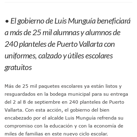
Morena Cierra Filas Por La Defensa Del Agua De Calidad En
Hallazgo De Yareli Colmenares Tovar Eleva A 4 Cuerpos En
• El gobierno de Luis Munguía beneficiará
Regresa A Puerto Vallarta La Premiación Nacional De La L
Ra Aguilar Acompaña A Cientos De Familias En Las Pasead
a más de 25 mil alumnas y alumnos de
Oleaje Y Riesgo Por Cocodrilos Mantienen Restricciones En
“Kato” Supera El Abandono Y Comienza Una Nueva Vida Co
240 planteles de Puerto Vallarta con
México Necesitaba 600 Mil Empleos; Solo Generó 262 Mil
Poderoso Terremoto Destruye Edificios Y Puentes En Jap
uniformes, calzado y útiles escolares
Munguía Es El Sexto Mejor Alcalde De Jalisco, Según Statis
gratuitos
ATM Incorpora 20 Nuevos Camiones Al Corredor Bahía De 
Colectivos Piden A Lemus Más Ministerios Públicos Para Pu
Avenida Federación En Puerto Vallarta Registra 80% De A
Más de 25 mil paquetes escolares ya están listos y
Caída De “El Mencho” Elevó Percepción De Inseguridad En 
Mercado Vallarta Incluye Reúne A Emprendedores Locales E
resguardados en la bodega municipal para su entrega
Morenistas Imparten Taller En Puerto Vallarta
del 2 al 8 de septiembre en 240 planteles de Puerto
CEDHJ Señala Violaciones A Derechos De Víctima De Abuso
Vallarta. Con esta acción, el gobierno del bien
Ayutla Bajo Investigación Tras Reporte De Posible Cremato
encabezado por el alcalde Luis Munguía refrenda su
Maleza Crece En Camellones De La Principal Avenida Turíst
compromiso con la educación y con la economía de
Lluvias E Inundaciones No Detienen El Transporte Público E
miles de familias en este nuevo ciclo escolar.
Bruno Blancas Reúne A Especialistas Para Analizar La Cons