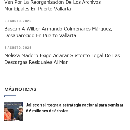
Van Por La Reorganización De Los Archivos
IMSS Rehabilitará Infraestructura De La UMF No. 170 En Pue
Municipales En Puerto Vallarta
Puerto Vallarta Se Suma A Simulacro Estatal Por Bloqueos 
Retiran Cacharros De 30 Puntos En Colonias De Puerto Vall
5 AGOSTO, 2026
Movimiento Ciudadano Capacita A Su Estructura Territorial
Buscan A Wilber Armando Colmenares Márquez,
Hospital Civil De La Costa Inicia Su Construcción En Puerto 
Desaparecido En Puerto Vallarta
Fechas Y Sedes De Las Jornadas De Adopción De Perros En 
Accidente Fatal En La Autopista Guadalajara–Tepic Deja En
5 AGOSTO, 2026
Ra Aguilar Fortalece La Transformación Desde Las Asambl
Melissa Madero Exige Aclarar Sustento Legal De Las
Aparecen Vivos Los Tres Estudiantes Desaparecidos De Gu
Descargas Residuales Al Mar
Tras Caer Ante Inglaterra, México Recibe Multa Económica
Dictan Prisión Preventiva A Exdirector De Pemex Por Presun
Juan Carlos Castro Visitó La Colonia Cristóbal Colón
Puente Amado Nervo Avanza En Un 80%, ¿se Abrirá Este Ju
C5 Jalisco Recupera Vehículo Robado De Puerto Vallarta En
MÁS NOTICIAS
Lamenta Demolición De Finca Tradicional El Colegio De Arq
Genera Críticas La Compra De 35 Nuevas Patrullas Para Pue
Jalisco se integra a estrategia nacional para sembrar
Alejandro, Julión Y Alfredito Darán Magna Serenata En La 
6.6 millones de árboles
Bloquean Acceso A Lancheros Y Pescadores En El Estero;
Recuerdan Contingencia Del Marigalante Con Reconocimi
Vallarta Destaca En Competitividad Urbana Por Turismo, F