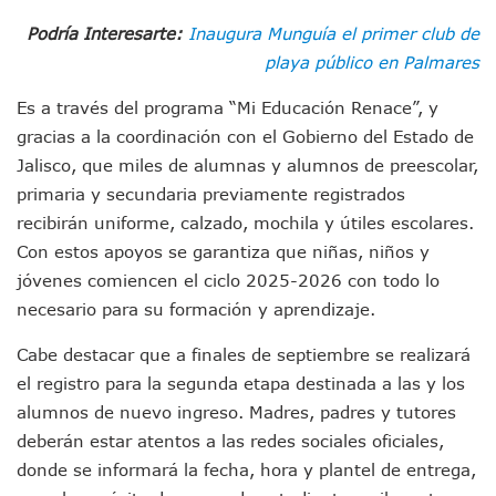
Entregan Aparato Auditivo A Don Juan Ramírez En Puerto Va
Podría Interesarte:
Inaugura Munguía el primer club de
Juan Carlos Castro Realiza Asamblea Informativa En La Colo
Huracán En Formación Podría Generar Oleaje Elevado En L
playa público en Palmares
Viajar A Puerto Vallarta Este Verano Puede Costar Hasta 2
Es a través del programa “Mi Educación Renace”, y
Buscan Reducir Riesgos Por Cocodrilos En Playas De Puerto
Plantean “Ley Don Juanito” Al Diputado Federal Bruno Blan
gracias a la coordinación con el Gobierno del Estado de
Vecinos De La Playita Reciben A Juan Carlos Castro
Jalisco, que miles de alumnas y alumnos de preescolar,
Asesinan En Oaxaca Al Periodista Francisco Alejandro Leyv
primaria y secundaria previamente registrados
Detienen A Cuatro Hombres Armados En Bucerías; Asegur
recibirán uniforme, calzado, mochila y útiles escolares.
Yussara Canales Pide Transparencia Sobre Nuevo Vertedero
Con estos apoyos se garantiza que niñas, niños y
Adultos Mayores De Ixtapa Tendrán Una “Casa De Día” Re
jóvenes comiencen el ciclo 2025-2026 con todo lo
Mujeres Recorren Calles De Ixtapa Para Identificar Proble
Bruno Blancas Convoca A Mesa De Análisis Para La Conserv
necesario para su formación y aprendizaje.
CUCosta E IMSS Nayarit Avanzan En Acuerdos Para Ampliar
Videos De Presunto Convoy Armado Desatan Operativo En 
Cabe destacar que a finales de septiembre se realizará
Playa Las Cocinas: Retiran Concesión Y Anuncian Plan De 
el registro para la segunda etapa destinada a las y los
Dr. Álvarez Zayas Dirige Plan De Salud Animal Y Prevenció
alumnos de nuevo ingreso. Madres, padres y tutores
Por Desaparición Forzada, Expolicías De Nayarit Enfrentar
deberán estar atentos a las redes sociales oficiales,
“El Mayo” Zambada Es Condenado A Morir En Prisión En E
donde se informará la fecha, hora y plantel de entrega,
Orgullo Vallartense: Zhoemí Luévanos Competirá En El P