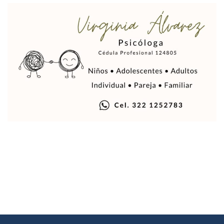
Sin Daños A La Infraestructura Del Aeropuerto De Vallarta,
Estados Unidos Pide A Sus Ciudadanos Resguardarse Si Est
Gobierno De México Confirma Muerte De “El Mencho” Tras 
Evacúan Aeropuerto De Puerto Vallarta Y Air Canada Cance
Gobierno De Vallarta Pide No Salir De Casa Y No Abrir Neg
Reportan Captura Y Muerte De “El Mencho” En Medio De Op
Enfrentamientos Y Narcobloqueos Son Por Operativo En Ta
Narcobloqueos Causan Pánico Y Tensión En Puerto Vallart
Justicia Penal-Oral Sigue Rezagada A 10 Años De La Entrada
Polvo, Ruido, Máquinas… Así Las Obras Inconclusas En El 
Decomisan 4 Toneladas De Droga En Aguas De Manzanillo,
Incendio En Taller De Vehículos Pesados En San Juan De Lo
Congreso Médico En Puerto Vallarta Dejará Beneficios Soc
Estados Unidos Detecta Red Ilícita De Tiempos Compartid
Mueren 8 Personas De Bahía De Banderas En Operativo Na
Personas Therian Convocan A Mega Convivio En Guadalaja
Unirse Vallarta: Horario De Atención De Oficina De Búsq
Localizan Y Liberan A Cuatro Personas Que Permanecían I
Ola De Calor Alcanzará Su Máximo Este Jueves En Jalisco,
Macro Desfogue De Tuberías Dejará Sin Agua A 150 Colonia