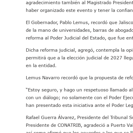
agradecimiento también al Magistrado President
Colectivos Piden A Lemus Má
haber organizado este evento y tener la confian
Avenida Federación En Puer
Caída De “El Mencho” Elevó 
El Gobernador, Pablo Lemus, recordó que Jalisco
de la mano de universidades, barras de abogado
Mercado Vallarta Incluye Re
reforma al Poder Judicial del Estado, que fue en
Morenistas Imparten Taller 
CEDHJ Señala Violaciones A
Dicha reforma judicial, agregó, contempla la opi
Ayutla Bajo Investigación T
permitirá que a la elección judicial de 2027 lleg
Maleza Crece En Camellones 
en la entidad.
Lluvias E Inundaciones No D
Lemus Navarro recordó que la propuesta de refor
Bruno Blancas Reúne A Espec
Entregan Aparato Auditivo A
“Estoy seguro, y hago un respetuoso llamado al 
Juan Carlos Castro Realiza 
con un diálogo; no solamente con el Poder Ejecu
Huracán En Formación Podría
han presentado esta iniciativa ante el Poder Le
Viajar A Puerto Vallarta Es
Rafael Guerra Álvarez, Presidente del Tribunal S
Buscan Reducir Riesgos Por 
Presidente de CONATRIB, agradeció a Puerto Vall
Plantean “Ley Don Juanito” 
así como afirmó que los acuerdos a los que se l