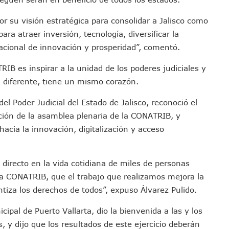
en A Juan Carlos Castro
r su visión estratégica para consolidar a Jalisco como
dista Francisco Alejandro Leyva Aguilar
ra atraer inversión, tecnología, diversificar la
 Armados En Bucerías; Aseguran Armas Y “poncha Llantas”
 nacional de innovación y prosperidad”, comentó.
parencia Sobre Nuevo Vertedero En Tepatitlán
 Tendrán Una “Casa De Día” Renovada
IB es inspirar a la unidad de los poderes judiciales y
Ixtapa Para Identificar Problemas De Seguridad Y Movilidad
l diferente, tiene un mismo corazón.
a De Análisis Para La Conservación Del Estero El Salado
el Poder Judicial del Estado de Jalisco, reconoció el
nzan En Acuerdos Para Ampliar La Formación Clínica De Estudiantes
ción de la asamblea plenaria de la CONATRIB, y
 Armado Desatan Operativo En Puerto Vallarta
hacia la innovación, digitalización y acceso
 Concesión Y Anuncian Plan De Restauración Ambiental
an De Salud Animal Y Prevención Del Dengue En Tomatlán
directo en la vida cotidiana de miles de personas
xpolicías De Nayarit Enfrentarán Proceso Penal
e la CONATRIB, que el trabajo que realizamos mejora la
nado A Morir En Prisión En Estados Unidos
antiza los derechos de todos”, expuso Álvarez Pulido.
í Luévanos Competirá En El Panamericano De Esgrima
tención A Familias De Personas Desaparecidas En Tapalpa
pal de Puerto Vallarta, dio la bienvenida a las y los
onen Queja De Vialidades A Juan Carlos Castro
ís, y dijo que los resultados de este ejercicio deberán