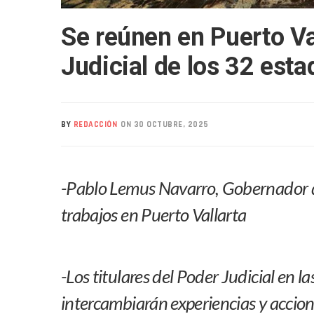
Realizan Operativo Preventi
Se reúnen en Puerto Val
Arquitecto Luis Munguía Rec
Semana Lluviosa Para Puert
Judicial de los 32 esta
Voces Del Orgullo Distingu
Partido Verde Conforma Su 1
Buques Mexicanos Parten A
BY
REDACCIÓN
ON 30 OCTUBRE, 2025
Nuevo Transporte Eléctrico 
En Vallarta, Todos Los Cam
Centro De Autismo Es Un Par
-Pablo Lemus Navarro, Gobernador de 
Lluvias Y Oleaje Elevado Ma
Jóvenes En Movimiento Jali
trabajos en Puerto Vallarta
En PV Encabezan Preferenci
Pancho López; En La Mira D
Cae El “R1”, Presunto Autor
-Los titulares del Poder Judicial en l
Muere Manolo Solo, Actor De
intercambiarán experiencias y accion
Citan A Siete Integrantes D