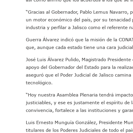
Vecinos De La Playita Recib
“Gracias al Gobernador, Pablo Lemus Navarro, po
Asesinan En Oaxaca Al Perio
un motor económico del país, por su tenacidad pa
Detienen A Cuatro Hombres
industria y perfilar a Jalisco como el referente
Yussara Canales Pide Trans
Adultos Mayores De Ixtapa
Guerra Álvarez indicó que la misión de la CONATR
Mujeres Recorren Calles De 
que, aunque cada estado tiene una cara judicia
Bruno Blancas Convoca A Mes
José Luis Álvarez Pulido, Magistrado Presidente d
CUCosta E IMSS Nayarit Ava
apoyo del Gobernador del Estado para la realiza
Videos De Presunto Convoy
aseguró que el Poder Judicial de Jalisco camina 
Playa Las Cocinas: Retiran
tecnológico.
Dr. Álvarez Zayas Dirige Pl
“Hoy nuestra Asamblea Plenaria tendrá impacto 
Por Desaparición Forzada, E
justiciables, y ese es justamente el espíritu d
“El Mayo” Zambada Es Conde
convivencia, fortalece a las instituciones y gar
Orgullo Vallartense: Zhoem
Brigada Forense Brindará A
Luis Ernesto Munguía González, Presidente Munici
Vecinos De Vallarta 500 Exp
titulares de los Poderes Judiciales de todo el pa