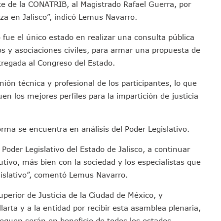
e de la CONATRIB, al Magistrado Rafael Guerra, por
s Ministerios Públicos Para Puerto Vallarta
za en Jalisco”, indicó Lemus Navarro.
to Vallarta Registra 80% De Avance En Su Construcción
Percepción De Inseguridad En Puerto Vallarta
 fue el único estado en realizar una consulta pública
s y asociaciones civiles, para armar una propuesta de
úne A Emprendedores Locales En La Isla Shopping Village
tregada al Congreso del Estado.
En Puerto Vallarta
 Derechos De Víctima De Abuso Sexual En Preescolar
nión técnica y profesional de los participantes, lo que
ras Reporte De Posible Crematorio Clandestino
uen los mejores perfiles para la impartición de justicia
De La Principal Avenida Turística De Puerto Vallarta
etienen El Transporte Público En Puerto Vallarta
ma se encuentra en análisis del Poder Legislativo.
ialistas Para Analizar La Conservación Del Estero El Salado
 Don Juan Ramírez En Puerto Vallarta
Poder Legislativo del Estado de Jalisco, a continuar
Asamblea Informativa En La Colonia Bobadilla
tivo, más bien con la sociedad y los especialistas que
 Generar Oleaje Elevado En La Costa De Jalisco
gislativo”, comentó Lemus Navarro.
te Verano Puede Costar Hasta 22 Mil 677 Pesos
uperior de Justicia de la Ciudad de México, y
Cocodrilos En Playas De Puerto Vallarta
arta y a la entidad por recibir esta asamblea plenaria,
Al Diputado Federal Bruno Blancas
leguen serán en beneficio de todos los estados.