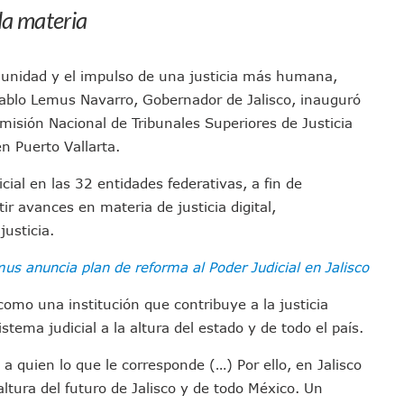
la materia
emodelar Urgencias Del Hospital 42 De Puerto Vallarta
 Centro Regional De Autismo En Puerto Vallarta
u Promoción En California Con Seminarios Turísticos
la unidad y el impulso de una justicia más humana,
ipal Hipótesis Por La Muerte De Dos Jóvenes En El Río Ameca
 Pablo Lemus Navarro, Gobernador de Jalisco, inauguró
ará El Sistema De Electromovilidad En Puerto Vallarta
misión Nacional de Tribunales Superiores de Justicia
ciar A 100 Familias De Puerto Vallarta
 Puerto Vallarta.
Defensa Del Agua De Calidad En La Zona Metropolitana De Guadalajara
icial en las 32 entidades federativas, a fin de
es Tovar Eleva A 4 Cuerpos Encontrados En El Río
tir avances en materia de justicia digital,
a Premiación Nacional De La Liga Premier FMF
justicia.
tos De Familias En Las Paseadas De Las Palmas 2026
us anuncia plan de reforma al Poder Judicial en Jalisco
los Mantienen Restricciones En Playas De Puerto Vallarta
Y Comienza Una Nueva Vida Con Una Familia
omo una institución que contribuye a la justicia
Empleos; Solo Generó 262 Mil En Seis Meses: Coparmex
tema judicial a la altura del estado y de todo el país.
ye Edificios Y Puentes En Japón (VIDEOS)
 a quien lo que le corresponde (…) Por ello, en Jalisco
lcalde De Jalisco, Según Statistical Research Corporation
altura del futuro de Jalisco y de todo México. Un
miones Al Corredor Bahía De Banderas–Puerto Vallarta