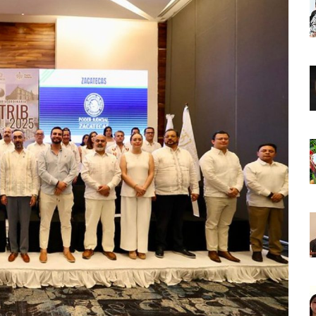
o Virtual De Un Menor De 13 Años En Puerto Vallarta
ncabezan Las Principales Causas De Enfermedad En Jalisco
La Cultura En Mascota Con Nuevo Auditorio
e Los Archivos Municipales En Puerto Vallarta
 Combate Al CJNG Con Nuevos Cargos Y Objetivos Prioritarios
lmenares Márquez, Desaparecido En Puerto Vallarta
r Sustento Legal De Las Descargas Residuales Al Mar
ergencia Ambiental Por Incendios Históricos
stadio De Tritones Vallarta; Será Financiado Por Privados
 En Puerto Vallarta, ¿para Quiénes Aplica Y Cómo Tramitarlas?
as Explosión De Una Pipa En Tlaquepaque (VIDEO)
aje De La Cuarta Transformación A Puerto Vallarta Y Tomatlán
Verde En El Estero El Salado Por Su 26 Aniversario
En Los PriceAgencies Awards 2026 En Ciudad De México
 Gratuita En Puerto Vallarta Para Emprendedores Y Ciudadanía
an Integrar La Planilla Del PAN Vallarta Para El 2027