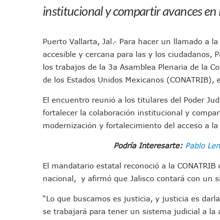
institucional y compartir avances en 
IMSS Invierte 12.6 MDP En R
En Abril 2027 Terminarán El
Puerto Vallarta Fortalece S
Puerto Vallarta, Jal.- Para hacer un llamado a 
Accidente En Un RZR, Princ
accesible y cercana para las y los ciudadanos,
Este Viernes, Lemus Inaugur
los trabajos de la 3a Asamblea Plenaria de la Co
Nidos De Lluvia Busca Benefi
de los Estados Unidos Mexicanos (CONATRIB), en
Morena Cierra Filas Por La 
El encuentro reunió a los titulares del Poder Jud
Hallazgo De Yareli Colmenar
fortalecer la colaboración institucional y compar
Regresa A Puerto Vallarta L
modernización y fortalecimiento del acceso a la 
Ra Aguilar Acompaña A Cien
Podría Interesarte:
Pablo Lem
Oleaje Y Riesgo Por Cocodri
“Kato” Supera El Abandono 
El mandatario estatal reconoció a la CONATRIB c
México Necesitaba 600 Mil 
nacional, y afirmó que Jalisco contará con un sis
Poderoso Terremoto Destru
“Lo que buscamos es justicia, y justicia es darla
Munguía Es El Sexto Mejor A
se trabajará para tener un sistema judicial a la 
ATM Incorpora 20 Nuevos Ca