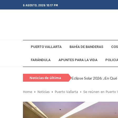
6 AGOSTO, 2026 10:17 PM
PUERTO VALLARTA
BAHÍA DE BANDERAS
COS
FARÁNDULA
APUNTES PARA LA VIDA
POLICI
Noticias de última
Eclipse Solar 2026: ¿En Qué
hora
Habitante Pide Proteger A 
Home
Noticias
Puerto Vallarta
Se reúnen en Puerto Va
Coparmex Vallarta Reporta C
Violeta Y Melissa Desaparec
Juan Calderón Pide Oración
Jalisco Se Integra A Estrate