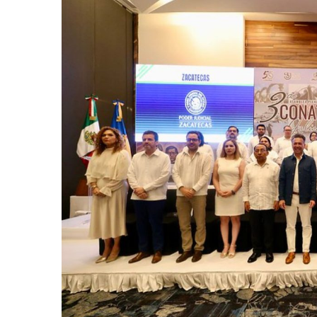
Frustran Presunto Secuestr
Infecciones Respiratorias E
SIOP Moderniza La Casa De 
Van Por La Reorganización D
Estados Unidos Endurece Su
Buscan A Wilber Armando Co
Melissa Madero Exige Aclara
Washington Enfrenta Una Em
Avanza Plan Para Construir E
Nuevas Concesiones De Taxis
Mueren Cuatro Personas Tr
Bruno Blancas Lleva El Mens
Liberan 180 Crías De Iguana 
Puerto Vallarta Participa 
Ofrecerán Asesoría Jurídica
Juan Solís E Iris Torres Busc