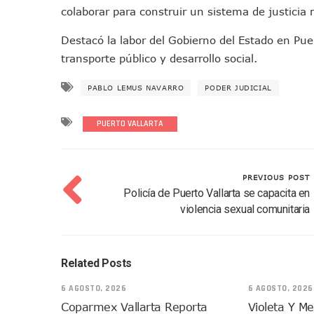
colaborar para construir un sistema de justicia m
Pelea De Extranjera Durante
Joven Esgrimista De Puerto 
Destacó la labor del Gobierno del Estado en Puer
Llegan Camiones “oruga” A 
transporte público y desarrollo social.
Coordinan Operativo Para L
PABLO LEMUS NAVARRO
PODER JUDICIAL
Monzón Mexicano Causará Ll
Acusado De Homicidio En El
PUERTO VALLARTA
Descartan Riesgo De Tsunam
Donald Trump Asistirá A La 
Retiran 10 Toneladas De Ma
PREVIOUS POST
Arranca Copa México De Cl
Policía de Puerto Vallarta se capacita en
Munguía Analiza Pedir 100 
violencia sexual comunitaria
Bomberas De Vallarta Asisti
Región Sanitaria VIII Acti
Related Posts
Asesinan A Regidora De Te
Recuperan Seis Vehículos 
6 AGOSTO, 2026
6 AGOSTO, 2026
SEP Asigna Escuelas Para El
Coparmex Vallarta Reporta
Violeta Y M