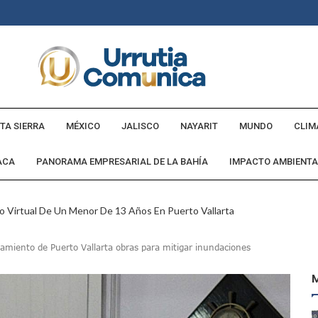
TA SIERRA
MÉXICO
JALISCO
NAYARIT
MUNDO
CLIM
ACA
PANORAMA EMPRESARIAL DE LA BAHÍA
IMPACTO AMBIENTA
o Virtual De Un Menor De 13 Años En Puerto Vallarta
ncabezan Las Principales Causas De Enfermedad En Jalisco
amiento de Puerto Vallarta obras para mitigar inundaciones
La Cultura En Mascota Con Nuevo Auditorio
e Los Archivos Municipales En Puerto Vallarta
 Combate Al CJNG Con Nuevos Cargos Y Objetivos Prioritarios
lmenares Márquez, Desaparecido En Puerto Vallarta