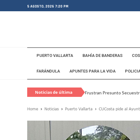
5 AGOSTO, 2026 7:20 PM
PUERTO VALLARTA
BAHÍA DE BANDERAS
COS
FARÁNDULA
APUNTES PARA LA VIDA
POLICI
Noticias de última
Frustran Presunto Secuestr
hora
Infecciones Respiratorias E
Home
Noticias
Puerto Vallarta
CUCosta pide al Ayunt
SIOP Moderniza La Casa De 
Van Por La Reorganización D
Estados Unidos Endurece Su
Buscan A Wilber Armando Co