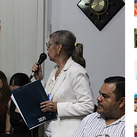
r Sustento Legal De Las Descargas Residuales Al Mar
ergencia Ambiental Por Incendios Históricos
stadio De Tritones Vallarta; Será Financiado Por Privados
 En Puerto Vallarta, ¿para Quiénes Aplica Y Cómo Tramitarlas?
as Explosión De Una Pipa En Tlaquepaque (VIDEO)
aje De La Cuarta Transformación A Puerto Vallarta Y Tomatlán
Verde En El Estero El Salado Por Su 26 Aniversario
En Los PriceAgencies Awards 2026 En Ciudad De México
 Gratuita En Puerto Vallarta Para Emprendedores Y Ciudadanía
an Integrar La Planilla Del PAN Vallarta Para El 2027
vo En Seis Colonias Del Centro De Puerto Vallarta
onoce La Labor Del Personal De Servicios Eficientes
o Vallarta Con Tormentas Y Ambiente Caluroso
e A Referentes De La Comunidad LGBT+ En Puerto Vallarta
2.º “Ejército Del Verde” En La Colonia Primero De Mayo
 Venezuela Con 718 Toneladas De Ayuda Humanitaria