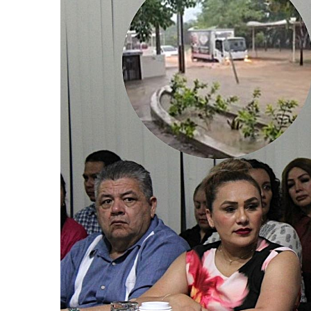
Melissa Madero Exige Aclara
Washington Enfrenta Una Em
Avanza Plan Para Construir E
Nuevas Concesiones De Taxis
Mueren Cuatro Personas Tr
Bruno Blancas Lleva El Mens
Liberan 180 Crías De Iguana 
Puerto Vallarta Participa 
Ofrecerán Asesoría Jurídica
Juan Solís E Iris Torres Busc
Realizan Operativo Preventi
Arquitecto Luis Munguía Rec
Semana Lluviosa Para Puert
Voces Del Orgullo Distingu
Partido Verde Conforma Su 1
Buques Mexicanos Parten A