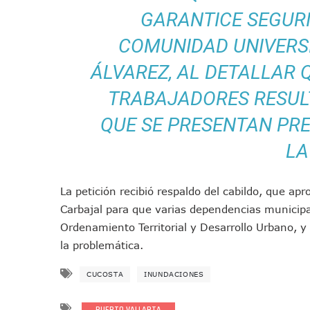
Bruno Blancas Convoca A Mes
GARANTICE SEGURI
CUCosta E IMSS Nayarit Ava
COMUNIDAD UNIVERSI
Videos De Presunto Convoy
ÁLVAREZ, AL DETALLAR 
Playa Las Cocinas: Retiran
Dr. Álvarez Zayas Dirige Pl
TRABAJADORES RESUL
Por Desaparición Forzada, E
QUE SE PRESENTAN PRE
“El Mayo” Zambada Es Conde
LA
Orgullo Vallartense: Zhoem
Brigada Forense Brindará A
Vecinos De Vallarta 500 Exp
La petición recibió respaldo del cabildo, que apr
Pelea De Extranjera Durante
Carbajal para que varias dependencias municipal
Joven Esgrimista De Puerto 
Ordenamiento Territorial y Desarrollo Urbano, y
Llegan Camiones “oruga” A 
la problemática.
Coordinan Operativo Para L
CUCOSTA
INUNDACIONES
Monzón Mexicano Causará Ll
Acusado De Homicidio En El
PUERTO VALLARTA