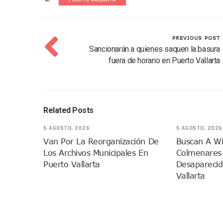
Descartan Riesgo De Tsunam
Donald Trump Asistirá A La 
Retiran 10 Toneladas De Ma
PREVIOUS POST
Sancionarán a quienes saquen la basura
Arranca Copa México De Cl
fuera de horario en Puerto Vallarta
Munguía Analiza Pedir 100 
Bomberas De Vallarta Asisti
Región Sanitaria VIII Acti
Asesinan A Regidora De Te
Related Posts
Recuperan Seis Vehículos 
5 AGOSTO, 2026
5 AGOSTO, 2026
SEP Asigna Escuelas Para El
Van Por La Reorganización De
Buscan A W
Tráfico Aéreo Cae En Puerto
Los Archivos Municipales En
Colmenares
SAT Lleva Su Oficina Móvil A
Puerto Vallarta
Desaparecid
Vallarta
Mediante Asambleas Informa
IMSS Rehabilitará Infraestr
Puerto Vallarta Se Suma A S
Retiran Cacharros De 30 Pun