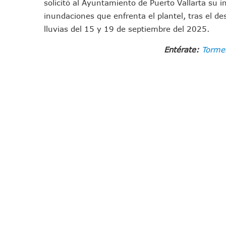
solicitó al Ayuntamiento de Puerto Vallarta su 
Morena Cierra Filas Por La 
inundaciones que enfrenta el plantel, tras el d
Hallazgo De Yareli Colmenar
lluvias del 15 y 19 de septiembre del 2025.
Regresa A Puerto Vallarta L
Entérate:
Tormen
Ra Aguilar Acompaña A Cien
Oleaje Y Riesgo Por Cocodri
“Kato” Supera El Abandono 
México Necesitaba 600 Mil 
Poderoso Terremoto Destru
Munguía Es El Sexto Mejor A
ATM Incorpora 20 Nuevos Ca
Colectivos Piden A Lemus Má
Avenida Federación En Puer
Caída De “El Mencho” Elevó 
Mercado Vallarta Incluye Re
Morenistas Imparten Taller 
CEDHJ Señala Violaciones A