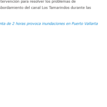
intervención para resolver los problemas de
Defensa Del Agua De Calidad En La Zona Metropolitana De Guadalajara
esbordamiento del canal Los Tamarindos durante las
es Tovar Eleva A 4 Cuerpos Encontrados En El Río
a Premiación Nacional De La Liga Premier FMF
ta de 2 horas provoca inundaciones en Puerto Vallarta
tos De Familias En Las Paseadas De Las Palmas 2026
los Mantienen Restricciones En Playas De Puerto Vallarta
Y Comienza Una Nueva Vida Con Una Familia
Empleos; Solo Generó 262 Mil En Seis Meses: Coparmex
ye Edificios Y Puentes En Japón (VIDEOS)
lcalde De Jalisco, Según Statistical Research Corporation
miones Al Corredor Bahía De Banderas–Puerto Vallarta
s Ministerios Públicos Para Puerto Vallarta
to Vallarta Registra 80% De Avance En Su Construcción
Percepción De Inseguridad En Puerto Vallarta
úne A Emprendedores Locales En La Isla Shopping Village
En Puerto Vallarta
 Derechos De Víctima De Abuso Sexual En Preescolar