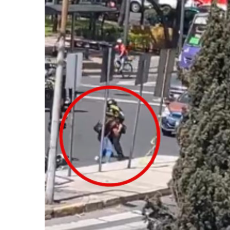
Frustran Presunto Secuestr
Infecciones Respiratorias E
SIOP Moderniza La Casa De 
Van Por La Reorganización D
Estados Unidos Endurece Su
Buscan A Wilber Armando Co
Melissa Madero Exige Aclara
Washington Enfrenta Una Em
Avanza Plan Para Construir E
Nuevas Concesiones De Taxis
Mueren Cuatro Personas Tr
Bruno Blancas Lleva El Mens
Liberan 180 Crías De Iguana 
Puerto Vallarta Participa 
Ofrecerán Asesoría Jurídica
Juan Solís E Iris Torres Busc