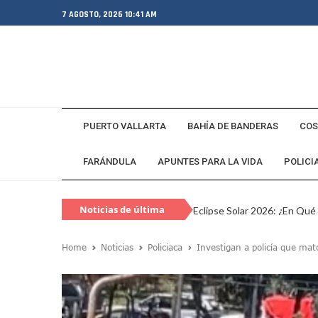
7 AGOSTO, 2026 10:41 AM
PUERTO VALLARTA
BAHÍA DE BANDERAS
COS
FARÁNDULA
APUNTES PARA LA VIDA
POLICI
Noticias de última
Eclipse Solar 2026: ¿En Qué
hora
Habitante Pide Proteger A 
Home
Noticias
Policiaca
Investigan a policía que mat
Coparmex Vallarta Reporta C
Violeta Y Melissa Desaparec
Juan Calderón Pide Oración
Jalisco Se Integra A Estrate