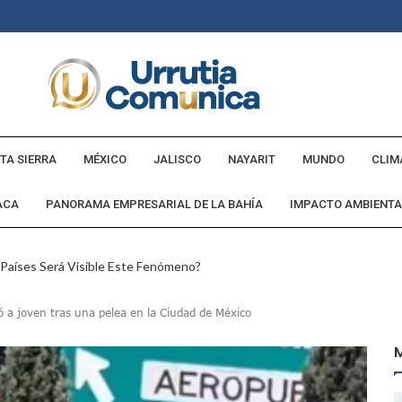
TA SIERRA
MÉXICO
JALISCO
NAYARIT
MUNDO
CLIM
ACA
PANORAMA EMPRESARIAL DE LA BAHÍA
IMPACTO AMBIENTA
 Países Será Visible Este Fenómeno?
Los “cajos” Durante Su Cruce Por Vialidades De Nuevo Nayarit
ó a joven tras una pelea en la Ciudad de México
aída En Ocupación Hotelera En Mayo, Junio Y Julio
en Tras Viajar A Puerto Vallarta Por Una Oferta De Trabajo
 Para Puerto Vallarta Ante La Virgen De Guadalupe
gia Nacional Para Sembrar 6.6 Millones De Árboles