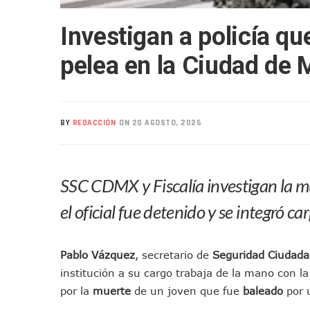
Realizan Operativo Preventi
Investigan a policía qu
Arquitecto Luis Munguía Rec
Semana Lluviosa Para Puert
pelea en la Ciudad de 
Voces Del Orgullo Distingu
Partido Verde Conforma Su 1
Buques Mexicanos Parten A
BY
REDACCIÓN
ON 20 AGOSTO, 2025
Nuevo Transporte Eléctrico 
En Vallarta, Todos Los Cam
Centro De Autismo Es Un Par
SSC CDMX y Fiscalía investigan la mu
Lluvias Y Oleaje Elevado Ma
Jóvenes En Movimiento Jali
el oficial fue detenido y se integró ca
En PV Encabezan Preferenci
Pancho López; En La Mira D
Pablo Vázquez
, secretario de
Seguridad Ciudad
Cae El “R1”, Presunto Autor
institución a su cargo trabaja de la mano con l
Muere Manolo Solo, Actor De
por la
muerte
de un joven que fue
baleado
por
Citan A Siete Integrantes D