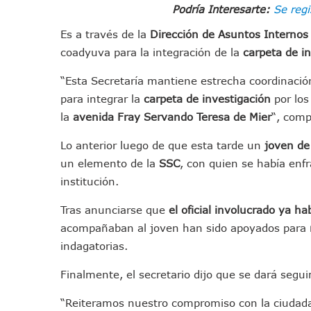
Podría Interesarte:
Se regi
IMSS Invierte 12.6 MDP En R
En Abril 2027 Terminarán El
Es a través de la
Dirección de Asuntos Internos
Puerto Vallarta Fortalece S
coadyuva para la integración de la
carpeta de i
Accidente En Un RZR, Princ
“Esta Secretaría mantiene estrecha coordinación 
Este Viernes, Lemus Inaugur
para integrar la
carpeta de investigación
por lo
Nidos De Lluvia Busca Benefi
la
avenida Fray Servando Teresa de Mier
“, comp
Morena Cierra Filas Por La 
Lo anterior luego de que esta tarde un
joven de
Hallazgo De Yareli Colmenar
un elemento de la
SSC
, con quien se había enf
Regresa A Puerto Vallarta L
institución.
Ra Aguilar Acompaña A Cien
Oleaje Y Riesgo Por Cocodri
Tras anunciarse que
el oficial involucrado ya ha
“Kato” Supera El Abandono 
acompañaban al joven han sido apoyados para
México Necesitaba 600 Mil 
indagatorias.
Poderoso Terremoto Destru
Finalmente, el secretario dijo que se dará segui
Munguía Es El Sexto Mejor A
“Reiteramos nuestro compromiso con la ciudadan
ATM Incorpora 20 Nuevos Ca