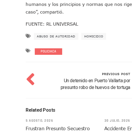
humanos y los principios y normas que nos rig
Colectivos Piden A Lemus Má
caso”, compartió.
Avenida Federación En Puer
Caída De “El Mencho” Elevó 
FUENTE: RL UNIVERSAL
Mercado Vallarta Incluye Re
ABUSO DE AUTORIDAD
HOMICIDIO
Morenistas Imparten Taller 
CEDHJ Señala Violaciones A
POLICIACA
Ayutla Bajo Investigación T
Maleza Crece En Camellones 
Lluvias E Inundaciones No D
PREVIOUS POST
Bruno Blancas Reúne A Espec
Un detenido en Puerto Vallarta por
presunto robo de huevos de tortuga
Entregan Aparato Auditivo A
Juan Carlos Castro Realiza 
Huracán En Formación Podría
Related Posts
Viajar A Puerto Vallarta Es
Buscan Reducir Riesgos Por 
5 AGOSTO, 2026
30 JULIO, 2026
Frustran Presunto Secuestro
Accidente En
Plantean “Ley Don Juanito” 