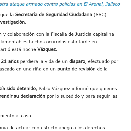
stra ataque armado contra policías en El Arenal, Jalisco
emodelar Urgencias Del Hospital 42 De Puerto Vallarta
 Centro Regional De Autismo En Puerto Vallarta
que la
Secretaría de Seguridad Ciudadana
(SSC)
u Promoción En California Con Seminarios Turísticos
nvestigación
.
ipal Hipótesis Por La Muerte De Dos Jóvenes En El Río Ameca
y colaboración con la Fiscalía de Justicia capitalina
ará El Sistema De Electromovilidad En Puerto Vallarta
s lamentables hechos ocurridos esta tarde en
ciar A 100 Familias De Puerto Vallarta
artió está noche
Vázquez
.
Defensa Del Agua De Calidad En La Zona Metropolitana De Guadalajara
 21 años
perdiera la vida de un
disparo
, efectuado por
es Tovar Eleva A 4 Cuerpos Encontrados En El Río
rascado en una riña en un
punto de revisión
de la
a Premiación Nacional De La Liga Premier FMF
tos De Familias En Las Paseadas De Las Palmas 2026
los Mantienen Restricciones En Playas De Puerto Vallarta
bía sido detenido
, Pablo Vázquez informó que quienes
Y Comienza Una Nueva Vida Con Una Familia
rendir su declaración
por lo sucedido y para seguir las
Empleos; Solo Generó 262 Mil En Seis Meses: Coparmex
ye Edificios Y Puentes En Japón (VIDEOS)
miento al caso.
lcalde De Jalisco, Según Statistical Research Corporation
ía de actuar con estricto apego a los derechos
miones Al Corredor Bahía De Banderas–Puerto Vallarta