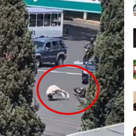
o Virtual De Un Menor De 13 Años En Puerto Vallarta
ncabezan Las Principales Causas De Enfermedad En Jalisco
La Cultura En Mascota Con Nuevo Auditorio
e Los Archivos Municipales En Puerto Vallarta
 Combate Al CJNG Con Nuevos Cargos Y Objetivos Prioritarios
lmenares Márquez, Desaparecido En Puerto Vallarta
r Sustento Legal De Las Descargas Residuales Al Mar
ergencia Ambiental Por Incendios Históricos
stadio De Tritones Vallarta; Será Financiado Por Privados
 En Puerto Vallarta, ¿para Quiénes Aplica Y Cómo Tramitarlas?
as Explosión De Una Pipa En Tlaquepaque (VIDEO)
aje De La Cuarta Transformación A Puerto Vallarta Y Tomatlán
Verde En El Estero El Salado Por Su 26 Aniversario
En Los PriceAgencies Awards 2026 En Ciudad De México
 Gratuita En Puerto Vallarta Para Emprendedores Y Ciudadanía
an Integrar La Planilla Del PAN Vallarta Para El 2027